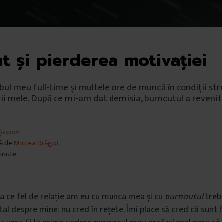
t și pierderea motivației
ul meu full-time și multele ore de muncă în condiții st
rii mele. După ce mi-am dat demisia, burnoutul a revenit
 Șopov
lă de
Mircea Drăgoi
minute
ca ce fel de relație am eu cu munca mea și cu
burnoutul
trebu
l despre mine: nu cred în rețete. Îmi place să cred că sunt f