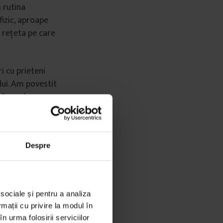
 rutina
fizic, aproape
a rețeta pe care
i cu prieteni
lui. Am povestit
în acel
Despre
rima rutină
în ce mai bine,
ș fi putut dori.
 sociale și pentru a analiza
rmații cu privire la modul în
 proiecte
n urma folosirii serviciilor