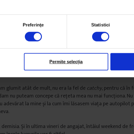
ngă era tot ce conta pentru mine. Trebuia să o țin tot așa. Tr
ie să ies în oraș, nu prea mă mai vedeam cu prietenul meu,
Preferinţe
Statistici
 trebuia chiar și în momentul în care plângeam din nou la vr
caunul ăla gri-albăstrui din cabinetul dentistului și gagică-m
i așa, trebuie să te oprești”, iar eu abia atunci am luat în cal
bilitatea că mă pot opri.
Permite selecția
urile altfel. Că pot să-mi dau demisia, că pot să iau mai puți
m glumit atât de mult, nu era la fel de
catchy
, pentru că în 
ldam nu puteam concepe că rețeta mea nu mai funcționa. N
cu adevărat la mine și la cum îmi lăsasem viața pe autopilot 
neva.
demisia. Și în ultima vineri de angajat, întâiul weekend de f