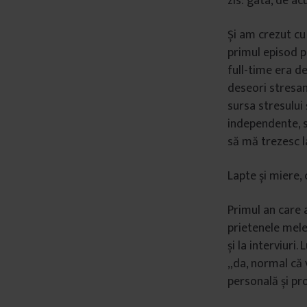
zis: gata, de acu
â
n
Și am crezut cu 
t
primul episod p
u
full-time era d
l
deseori stresan
u
sursa stresului 
i
independente, s
să mă trezesc la
Lapte și miere,
Primul an care
prietenele mele
și la interviuri
„da, normal că 
personală și pr