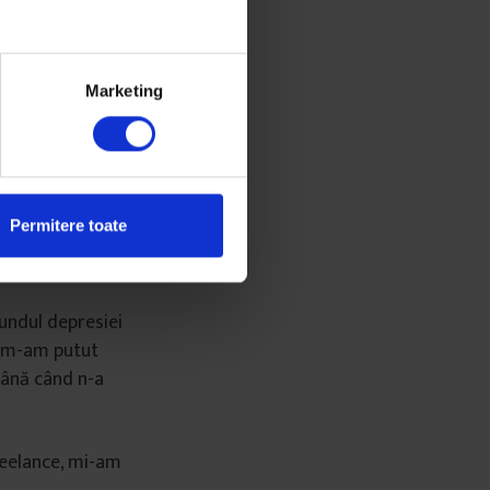
ebuia. Nu prea
 nu prea mai
Marketing
eo două ore după
iu îmi zicea „nu
cul pentru
Permitere toate
ne proiecte.
fundul depresiei
u m-am putut
până când n-a
reelance, mi-am