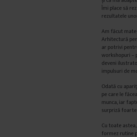
și că mă adapte
Îmi place să rez
rezultatele unor
Am făcut mate-
Arhitectură pen
ar potrivi pentr
workshopuri – 
deveni ilustrat
impulsuri de mo
Odată cu apariț
pe care le făce
munca, iar fapt
surpriză foarte
Cu toate astea,
formez rutine p