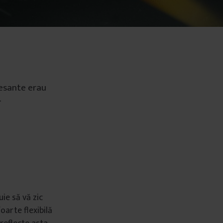
resante erau
.
ie să vă zic
oarte flexibilă