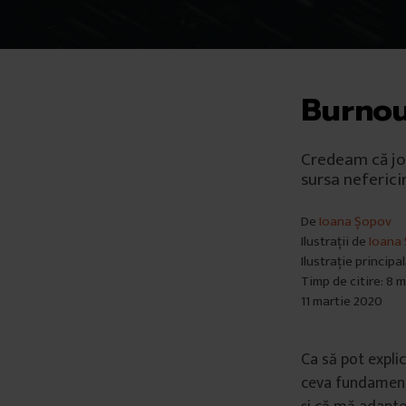
Burnou
Credeam că job
sursa neferici
De
Ioana Șopov
Ilustrații de
Ioana
Ilustrație principa
Timp de citire: 8 
11 martie 2020
Ca să pot expli
ceva fundamenta