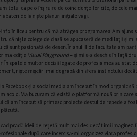
z ușor. Și la prima vedere parcursul meu profesional pare să 
um totul ca pe o înșiruire de coincidențe fericite, de cele ma
 abateri de la niște planuri inițiale vagi.
info în liceu pentru că mă atrăgea programarea. Am ajuns s
tru că niște colege de clasă se apucaseră de meditații și mi 
u că sunt pasionată de desen. În anul III de facultate am parti
prima ediție
Visual Playground
– și mi s-a deschis în față dr
or. În spatele multor decizii legate de profesia mea au stat d
ment, niște mișcări mai degrabă din sfera instinctului decât 
ia Facebook și a social media am început în mod organic să p
am acolo. Mă bucuram că există o platformă nouă prin care 
ul că am început să primesc proiecte destul de repede a fost, 
 plăcută.
 cad pradă ideii de rețetă mult mai des decât îmi imaginez. D
rofesionale după care încerc să-mi organizez viața profesio