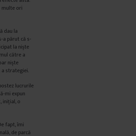
reflecte asta.
i multe ori
ă dau la
s-a părut că s-
cipat la niște
umul către a
oar niște
a strategiei.
ostez lucrurile
să-mi expun
inițial, o
e fapt, îmi
nală, de parcă