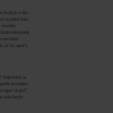
am învățat-o din
ut că jobul meu
 condiții
 Odată eliminată
proiectelor
, să fac sport,
7 împreună cu
pede la mailuri
da sigur că pot”,
u satisfacție