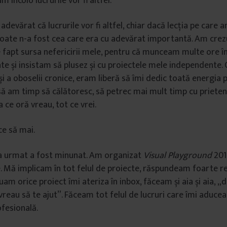
m încolo lucrurile vor fi altfel.
adevărat că lucrurile vor fi altfel, chiar dacă lecția pe care 
oate n-a fost cea care era cu adevărat importantă. Am crez
e fapt sursa nefericirii mele, pentru că munceam multe ore în
te și insistam să plusez și cu proiectele mele independente.
și a oboselii cronice, eram liberă să îmi dedic toată energia 
ă am timp să călătoresc, să petrec mai mult timp cu prietenii
 ce oră vreau, tot ce vrei.
 ce să mai.
 a urmat a fost minunat. Am organizat
Visual Playground
201
. Mă implicam în tot felul de proiecte, răspundeam foarte re
. Luam orice proiect îmi ateriza în inbox, făceam și aia și aia, „
vreau să te ajut”. Făceam tot felul de lucruri care îmi aducea
ofesională.