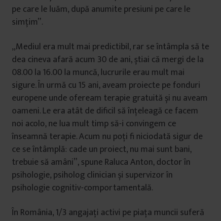
pe care le luăm, după anumite presiuni pe care le
simțim”.
„Mediul era mult mai predictibil, rar se întâmpla să te
dea cineva afară acum 30 de ani, știai că mergi de la
08.00 la 16.00 la muncă, lucrurile erau mult mai
sigure. În urmă cu 15 ani, aveam proiecte pe fonduri
europene unde ofeream terapie gratuită și nu aveam
oameni. Le era atât de dificil să înțeleagă ce facem
noi acolo, ne lua mult timp să-i convingem ce
înseamnă terapie. Acum nu poți fi niciodată sigur de
ce se întâmplă: cade un proiect, nu mai sunt bani,
trebuie să amâni”, spune Raluca Anton, doctor în
psihologie, psiholog clinician și supervizor în
psihologie cognitiv-comportamentală.
În România, 1/3 angajați activi pe piața muncii suferă