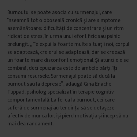
Burnoutul se poate asocia cu surmenajul, care
înseamnă tot o oboseală cronică și are simptome
asemănătoare: dificultăți de concentrare și un ritm
ridicat de stres, în urma unui efort fizic sau psihic
prelungit. „Te expui la foarte multe situații noi, corpul
se adaptează, creierul se adaptează, dar se creează
un foarte mare disconfort emoțional. Și atunci ele se
combină, deci epuizarea este de ambele părți, îți
consumi resursele. Surmenajul poate să ducă la
burnout sau la depresie”, adaugă Gina Enache
Tuppad, psiholog specializat în terapie cognitiv-
comportamentală. La fel ca la burnout, cei care
suferă de surmenaj au tendința să se detașeze
afectiv de munca lor, își pierd motivația și încep să nu
mai dea randament.