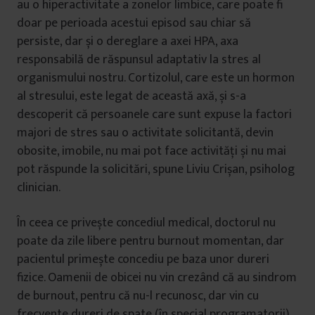
au o hiperactivitate a zonelor limbice, care poate fi
doar pe perioada acestui episod sau chiar să
persiste, dar și o dereglare a axei HPA, axa
responsabilă de răspunsul adaptativ la stres al
organismului nostru. Cortizolul, care este un hormon
al stresului, este legat de această axă, și s-a
descoperit că persoanele care sunt expuse la factori
majori de stres sau o activitate solicitantă, devin
obosite, imobile, nu mai pot face activități și nu mai
pot răspunde la solicitări, spune Liviu Crișan, psiholog
clinician.
În ceea ce privește concediul medical, doctorul nu
poate da zile libere pentru burnout momentan, dar
pacientul primește concediu pe baza unor dureri
fizice. Oamenii de obicei nu vin crezând că au sindrom
de burnout, pentru că nu-l recunosc, dar vin cu
frecvente dureri de spate (în special programatorii)