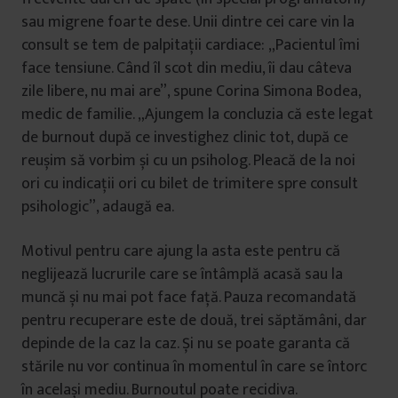
sau migrene foarte dese. Unii dintre cei care vin la
consult se tem de palpitații cardiace: „Pacientul îmi
face tensiune. Când îl scot din mediu, îi dau câteva
zile libere, nu mai are”, spune Corina Simona Bodea,
medic de familie. „Ajungem la concluzia că este legat
de burnout după ce investighez clinic tot, după ce
reușim să vorbim și cu un psiholog. Pleacă de la noi
ori cu indicații ori cu bilet de trimitere spre consult
psihologic”, adaugă ea.
Motivul pentru care ajung la asta este pentru că
neglijează lucrurile care se întâmplă acasă sau la
muncă și nu mai pot face față. Pauza recomandată
pentru recuperare este de două, trei săptămâni, dar
depinde de la caz la caz. Și nu se poate garanta că
stările nu vor continua în momentul în care se întorc
în același mediu. Burnoutul poate recidiva.