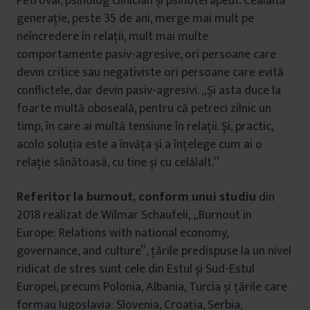
Petrovai, psiholog clinician și psihoterapeut. Cealaltă
generație, peste 35 de ani, merge mai mult pe
neîncredere în relații, mult mai multe
comportamente pasiv-agresive, ori persoane care
devin critice sau negativiste ori persoane care evită
conflictele, dar devin pasiv-agresivi. „Și asta duce la
foarte multă oboseală, pentru că petreci zilnic un
timp, în care ai multă tensiune în relații. Și, practic,
acolo soluția este a învăța și a înțelege cum ai o
relație sănătoasă, cu tine și cu celălalt.”
Referitor la burnout, conform unui studiu
din
2018 realizat de Wilmar Schaufeli, „Burnout in
Europe: Relations with national economy,
governance, and culture”, țările predispuse la un nivel
ridicat de stres sunt cele din Estul și Sud-Estul
Europei, precum Polonia, Albania, Turcia și țările care
formau Iugoslavia: Slovenia, Croația, Serbia,