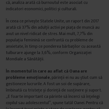
că, analiza arată că burnoutul este asociat cu
indicatori economici, politici și culturali.
În ceea ce privește Statele Unite, un raport din 2017
arată că 37% din adulții activi pe piața de muncă au
avut un nivel ridicat de stres. Mai mult, 7,7% din
populația feminină se confruntă cu probleme de
anxietate, în timp ce ponderea bărbaților cu această
tulburare ajunge la 3,6%, conform Organizației
Mondiale a Sănătății.
În momentul în care au aflat că Oana are
probleme emoționale
, părinții ei nu au știut cum să
gestioneze lucrurile. A fost un soi de supărare,
îmbinată cu tristețe și dorință de susținere și suport.
„E foarte important ca părinte să încerci să înțelegi
copilul sau adolescentul”, spune tatăl Oanei. Pentru că