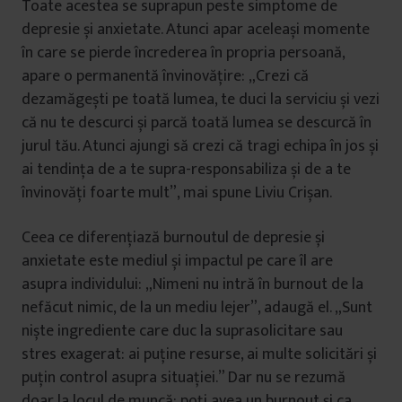
Toate acestea se suprapun peste simptome de
depresie și anxietate. Atunci apar aceleași momente
în care se pierde încrederea în propria persoană,
apare o permanentă învinovățire: „Crezi că
dezamăgești pe toată lumea, te duci la serviciu și vezi
că nu te descurci și parcă toată lumea se descurcă în
jurul tău. Atunci ajungi să crezi că tragi echipa în jos și
ai tendința de a te supra-responsabiliza și de a te
învinovăți foarte mult”, mai spune Liviu Crișan.
Ceea ce diferențiază burnoutul de depresie și
anxietate este mediul și impactul pe care îl are
asupra individului: „Nimeni nu intră în burnout de la
nefăcut nimic, de la un mediu lejer”, adaugă el. „Sunt
niște ingrediente care duc la suprasolicitare sau
stres exagerat: ai puține resurse, ai multe solicitări și
puțin control asupra situației.” Dar nu se rezumă
doar la locul de muncă: poți avea un burnout și ca