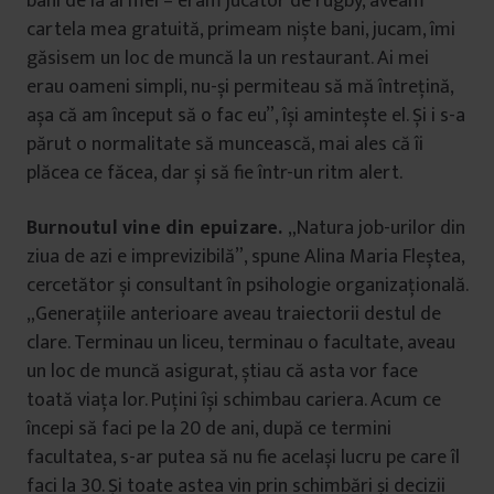
bani de la ai mei – eram jucător de rugby, aveam
cartela mea gratuită, primeam niște bani, jucam, îmi
găsisem un loc de muncă la un restaurant. Ai mei
erau oameni simpli, nu-și permiteau să mă întrețină,
așa că am început să o fac eu”, își amintește el. Și i s-a
părut o normalitate să muncească, mai ales că îi
plăcea ce făcea, dar și să fie într-un ritm alert.
Burnoutul vine din epuizare.
„Natura job-urilor din
ziua de azi e imprevizibilă”, spune Alina Maria Fleștea,
cercetător și consultant în psihologie organizațională.
„Generațiile anterioare aveau traiectorii destul de
clare. Terminau un liceu, terminau o facultate, aveau
un loc de muncă asigurat, știau că asta vor face
toată viața lor. Puțini își schimbau cariera. Acum ce
începi să faci pe la 20 de ani, după ce termini
facultatea, s-ar putea să nu fie același lucru pe care îl
faci la 30. Și toate astea vin prin schimbări și decizii