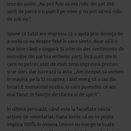
iese de acolo. „Nu pot fizic să mă ridic din pat. Mă
simt de parcă e o piatră pe mine și nu pot să mă ridic
de sub ea.”
Spune că tatăl are impresia că o ajută prin dorința de
a vorbi cu ea despre felul în care simte, doar că îi e
mai bine când e singură. Și intervin des sentimente de
vinovăție din partea ambelor părți. Încă sunt zile în
care nu petrec atât de mult timp împreună precum
și-ar dori, dar lucrează la asta. „Am început să vorbim
în mașină, pe la 12 noaptea, când merg să o iau din
locuri. E momentul nostru, în care povestim ce am
mai făcut, în funcție de starea ei de spirit”.
În ultima perioadă, când este la facultate sau la
acțiuni de voluntariat, Oana simte că nu se poate
implica 100% în niciuna. Uneori nu merge la toate