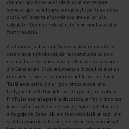
drumuri spontane. Sunt zile în care merge spre
serviciu, apoi se întoarce și muncește partea a doua
acasă, ori încep telefoanele sau are de lucru la
calculator. Dar nu crede că este în burnout sau că a
fost vreodată.
Atât mama, cât și tatăl Oanei au avut momente în
care s-au simțit obosiți, dar au văzut asta ca pe o
normalitate. De când a născut, de la vârsta pe care o
are Oana acum, 21 de ani, mama a început să aibă un
ritm alert și simțea că mereu sunt lucruri de făcut.
Tatăl avea patru job-uri pe vremea aceea: era
bodyguard la McDonalds, lucra la pază și recepție la
ProTv, iar seara la pază la discotecă. Iar între timp era
înscris și la facultatea de Fizică și Sport și trebuia să
aibă grijă de Oana. „Nu am fost niciodată un copil. Am
stat la cămin de la 15 ani, și de atunci nu am mai luat