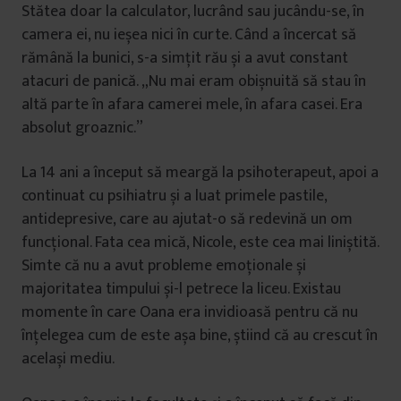
Stătea doar la calculator, lucrând sau jucându-se, în
camera ei, nu ieșea nici în curte. Când a încercat să
rămână la bunici, s-a simțit rău și a avut constant
atacuri de panică. „Nu mai eram obișnuită să stau în
altă parte în afara camerei mele, în afara casei. Era
absolut groaznic.”
La 14 ani a început să meargă la psihoterapeut, apoi a
continuat cu psihiatru și a luat primele pastile,
antidepresive, care au ajutat-o să redevină un om
funcțional. Fata cea mică, Nicole, este cea mai liniștită.
Simte că nu a avut probleme emoționale și
majoritatea timpului și-l petrece la liceu. Existau
momente în care Oana era invidioasă pentru că nu
înțelegea cum de este așa bine, știind că au crescut în
același mediu.