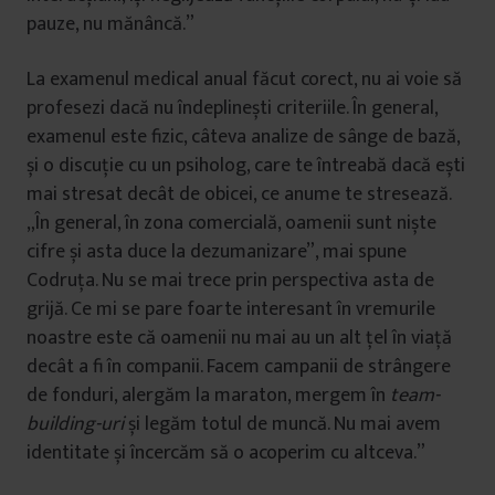
pauze, nu mănâncă.”
La examenul medical anual făcut corect, nu ai voie să
profesezi dacă nu îndeplinești criteriile. În general,
examenul este fizic, câteva analize de sânge de bază,
și o discuție cu un psiholog, care te întreabă dacă ești
mai stresat decât de obicei, ce anume te stresează.
„În general, în zona comercială, oamenii sunt niște
cifre și asta duce la dezumanizare”, mai spune
Codruța. Nu se mai trece prin perspectiva asta de
grijă. Ce mi se pare foarte interesant în vremurile
noastre este că oamenii nu mai au un alt țel în viață
decât a fi în companii. Facem campanii de strângere
de fonduri, alergăm la maraton, mergem în
team-
building-uri
și legăm totul de muncă. Nu mai avem
identitate și încercăm să o acoperim cu altceva.”