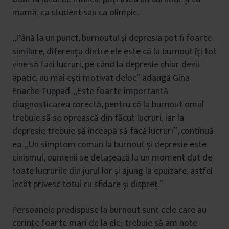
mamă, ca student sau ca olimpic.
„Până la un punct, burnoutul și depresia pot fi foarte
similare, diferența dintre ele este că la burnout îți tot
vine să faci lucruri, pe când la depresie chiar devii
apatic, nu mai ești motivat deloc” adaugă Gina
Enache Tuppad. „Este foarte importantă
diagnosticarea corectă, pentru că la burnout omul
trebuie să se oprească din făcut lucruri, iar la
depresie trebuie să înceapă să facă lucruri”, continuă
ea. „Un simptom comun la burnout și depresie este
cinismul, oamenii se detașează la un moment dat de
toate lucrurile din jurul lor și ajung la epuizare, astfel
încât privesc totul cu sfidare și dispreț.”
Persoanele predispuse la burnout sunt cele care au
cerințe foarte mari de la ele: trebuie să am note