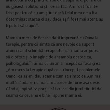
la început treci printr-o stare de supărare, pentru că
nu găsești soluții, nu știi ce să faci. Am fost foarte
trist pentru că nu am știut dacă felul meu de a fi a
determinat starea ei sau dacă aș fi fost mai atent, aș
fi putut să o ajut”.
Mama a mers de fiecare dată împreună cu Oana la
terapie, pentru că simte că are nevoie de suport
atunci când schimbă terapeutul, iar mama ar putea
să o ofere și o imagine de ansamblu despre ea,
psihologului. În urmă cu un an a început să facă și ea.
„Am mers la terapie după ce au început problemele
Oanei, ca să-mi dau seama cum se simte ea. Am mai
multă răbdare, nu mai am accese de furie așa dese.
Când ajungi să te porți urât cu cei din jurul tău, îți dai
seama că ceva nu e bine”, spune mama ei.