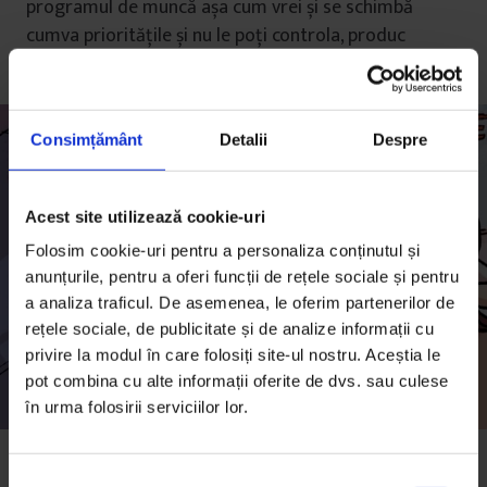
programul de muncă așa cum vrei și se schimbă
cumva prioritățile și nu le poți controla, produc
tulburări emoționale.
Consimțământ
Detalii
Despre
Acest site utilizează cookie-uri
Folosim cookie-uri pentru a personaliza conținutul și
anunțurile, pentru a oferi funcții de rețele sociale și pentru
a analiza traficul. De asemenea, le oferim partenerilor de
rețele sociale, de publicitate și de analize informații cu
privire la modul în care folosiți site-ul nostru. Aceștia le
pot combina cu alte informații oferite de dvs. sau culese
în urma folosirii serviciilor lor.
Oana a luat o pauză
în momentul în care a simțit că
S