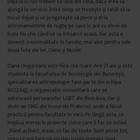
Deja la 07:00 trebuie să iasă din casă, dacă vrea să
ajungă la serviciu. Între timp, se trezește și tatăl să ia
micul dejun și se pregătește să plece și el la
antrenamentele de rugby pe care le are cu elevii de
liceu. Nu știe când se va întoarce acasă, dar asta a
devenit o normalitate în familie, mai ales pentru cele
două fete ale lor, Oana și Nicole.
Oana Ungureanu este fiica cea mare. Are 21 ani și este
studentă la Facultatea de Sociologie din București,
specializarea antropologie. Face parte din echipa
MOZAIQ, o organizație comunitară care se
adresează persoanelor LGBT din România, dar și
dintr-un ONG din Izvoarele Prahovei, unde a făcut
practică pentru facultate în vară. Pe lângă asta, se
implică mereu în proiecte civice care îi fac cu ochiul.
„Fiind activist, vreau să fac de toate. Sunt peste tot,
ceea ce mă face să-mi dau toată energia. Sunt