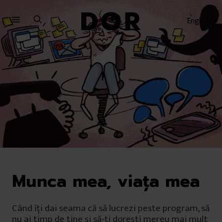
Sari
Sari
la
la
English
meniu
conținut
Munca mea, viața mea
Când îți dai seama că să lucrezi peste program, să
nu ai timp de tine și să-ți dorești mereu mai mult