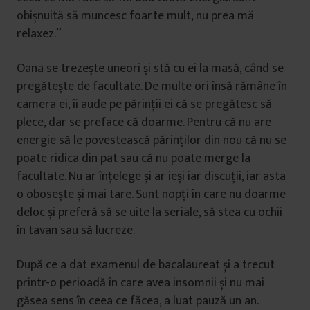
obișnuită să muncesc foarte mult, nu prea mă
relaxez.”
Oana se trezește uneori și stă cu ei la masă, când se
pregătește de facultate. De multe ori însă rămâne în
camera ei, îi aude pe părinții ei că se pregătesc să
plece, dar se preface că doarme. Pentru că nu are
energie să le povestească părinților din nou că nu se
poate ridica din pat sau că nu poate merge la
facultate. Nu ar înțelege și ar ieși iar discuții, iar asta
o obosește și mai tare. Sunt nopți în care nu doarme
deloc și preferă să se uite la seriale, să stea cu ochii
în tavan sau să lucreze.
După ce a dat examenul de bacalaureat și a trecut
printr-o perioadă în care avea insomnii și nu mai
găsea sens în ceea ce făcea, a luat pauză un an.