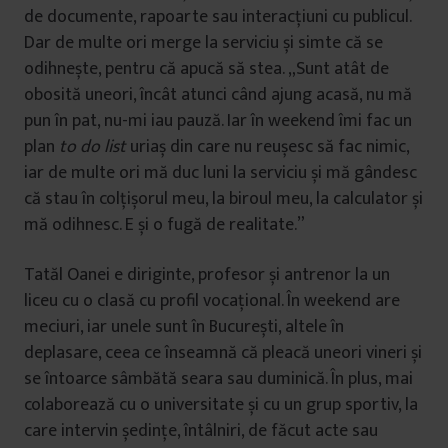
de documente, rapoarte sau interacțiuni cu publicul.
Dar de multe ori merge la serviciu și simte că se
odihnește, pentru că apucă să stea. „Sunt atât de
obosită uneori, încât atunci când ajung acasă, nu mă
pun în pat, nu-mi iau pauză. Iar în weekend îmi fac un
plan
to do list
uriaș din care nu reușesc să fac nimic,
iar de multe ori mă duc luni la serviciu și mă gândesc
că stau în colțișorul meu, la biroul meu, la calculator și
mă odihnesc. E și o fugă de realitate.”
Tatăl Oanei e diriginte, profesor și antrenor la un
liceu cu o clasă cu profil vocațional. În weekend are
meciuri, iar unele sunt în București, altele în
deplasare, ceea ce înseamnă că pleacă uneori vineri și
se întoarce sâmbătă seara sau duminică. În plus, mai
colaborează cu o universitate și cu un grup sportiv, la
care intervin ședințe, întâlniri, de făcut acte sau