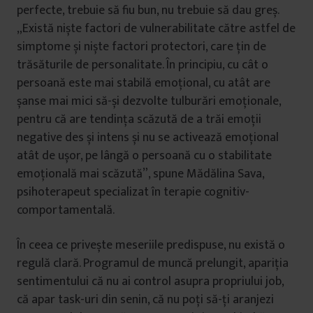
perfecte, trebuie să fiu bun, nu trebuie să dau greș.
„Există niște factori de vulnerabilitate către astfel de
simptome și niște factori protectori, care țin de
trăsăturile de personalitate. În principiu, cu cât o
persoană este mai stabilă emoțional, cu atât are
șanse mai mici să-și dezvolte tulburări emoționale,
pentru că are tendința scăzută de a trăi emoții
negative des și intens și nu se activează emoțional
atât de ușor, pe lângă o persoană cu o stabilitate
emoțională mai scăzută”, spune Mădălina Sava,
psihoterapeut specializat în terapie cognitiv-
comportamentală.
În ceea ce privește meseriile predispuse, nu există o
regulă clară. Programul de muncă prelungit, apariția
sentimentului că nu ai control asupra propriului job,
că apar task-uri din senin, că nu poți să-ți aranjezi