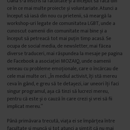
Oana s-a înscris la facultate și a început să facă din
ce în ce mai multe proiecte și voluntariate. Atunci a
început să iasă din nou cu prietenii, să meargă la
workshop-uri legate de comunitatea LGBT, unde a
cunoscut oamenii din comunitate mai bine și a
început să petreacă tot mai puțin timp acasă. Se
ocupa de social media, de newsletter, mai făcea
diverse traduceri, mai răspundea la mesaje pe pagina
de Facebook a asociației MOZAIQ, unde oamenii
veneau cu probleme emoționale, care o încărcau de
cele mai multe ori. „În mediul activist, îți stă mereu
ceva în gând, e greu să te detașezi, iar uneori îți faci
singur programul, așa că tinzi să lucrezi mereu,
pentru că este și o cauză în care crezi și vrei să fii
implicat mereu.”
Până primăvara trecută, viața ei se împărțea între
facultate și muncă și tot atunci a simțit că nu mai