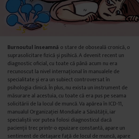
Burnoutul înseamnă
o stare de oboseală cronică, o
suprasolicitare fizică și psihică. A devenit recent un
diagnostic oficial, cu toate că până acum nu era
recunoscut la nivel internațional în manualele de
specialitate și era un subiect controversat în
psihologia clinică. În plus, nu exista un instrument de
măsurare al acestuia, cu toate că era pus pe seama
solicitării de la locul de muncă. Va apărea în ICD-11,
manualul Organizației Mondiale a Sănătății, iar
specialiștii vor putea folosi diagnosticul dacă
pacienții trec printr-o epuizare constantă, apare un
sentiment de detașare față de locul de muncă, apare