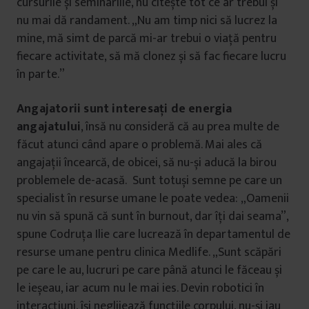
cursurile și seminariile, nu citește tot ce ar trebui și
nu mai dă randament. „Nu am timp nici să lucrez la
mine, mă simt de parcă mi-ar trebui o viață pentru
fiecare activitate, să mă clonez și să fac fiecare lucru
în parte.”
Angajatorii sunt interesați de energia
angajatului
, însă nu consideră că au prea multe de
făcut atunci când apare o problemă. Mai ales că
angajații încearcă, de obicei, să nu-și aducă la birou
problemele de-acasă. Sunt totuși semne pe care un
specialist în resurse umane le poate vedea: „Oamenii
nu vin să spună că sunt în burnout, dar îți dai seama”,
spune Codruța Ilie care lucrează în departamentul de
resurse umane pentru clinica Medlife. „Sunt scăpări
pe care le au, lucruri pe care până atunci le făceau și
le ieșeau, iar acum nu le mai ies. Devin robotici în
interacțiuni, își neglijează funcțiile corpului, nu-și iau