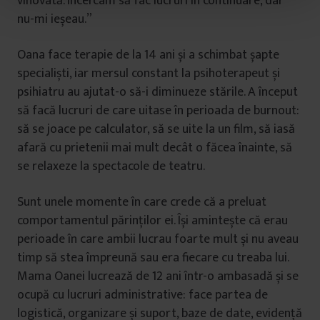
vinovată. Încercam să fac lucruri în continuare, dar
t
nu-mi ieșeau.”
u
l
Oana face terapie de la 14 ani și a schimbat șapte
u
specialiști, iar mersul constant la psihoterapeut și
i
psihiatru au ajutat-o să-i diminueze stările. A început
să facă lucruri de care uitase în perioada de burnout:
să se joace pe calculator, să se uite la un film, să iasă
afară cu prietenii mai mult decât o făcea înainte, să
se relaxeze la spectacole de teatru.
Sunt unele momente în care crede că a preluat
comportamentul părinților ei. Își amintește că erau
perioade în care ambii lucrau foarte mult și nu aveau
timp să stea împreună sau era fiecare cu treaba lui.
Mama Oanei lucrează de 12 ani într-o ambasadă și se
ocupă cu lucruri administrative: face partea de
logistică, organizare și suport, baze de date, evidență