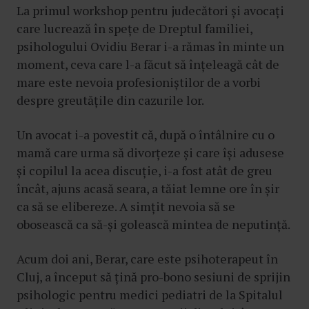
La primul workshop pentru judecători și avocați
care lucrează în spețe de Dreptul familiei,
psihologului Ovidiu Berar i-a rămas în minte un
moment, ceva care l-a făcut să înțeleagă cât de
mare este nevoia profesioniștilor de a vorbi
despre greutățile din cazurile lor.
Un avocat i-a povestit că, după o întâlnire cu o
mamă care urma să divorțeze și care își adusese
și copilul la acea discuție, i-a fost atât de greu
încât, ajuns acasă seara, a tăiat lemne ore în șir
ca să se elibereze. A simțit nevoia să se
obosească ca să-și golească mintea de neputință.
Acum doi ani, Berar, care este psihoterapeut în
Cluj, a început să țină pro-bono sesiuni de sprijin
psihologic pentru medici pediatri de la Spitalul