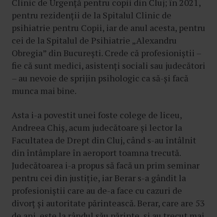
Clinic de Urgență pentru copii din Cluj; în 2021,
pentru rezidenții de la Spitalul Clinic de
psihiatrie pentru Copii, iar de anul acesta, pentru
cei de la Spitalul de Psihiatrie „Alexandru
Obregia” din București. Crede că profesioniștii –
fie că sunt medici, asistenți sociali sau judecători
– au nevoie de sprijin psihologic ca să-și facă
munca mai bine.
Asta i-a povestit unei foste colege de liceu,
Andreea Chiș, acum judecătoare și lector la
Facultatea de Drept din Cluj, când s-au întâlnit
din întâmplare în aeroport toamna trecută.
Judecătoarea i-a propus să facă un prim seminar
pentru cei din justiție, iar Berar s-a gândit la
profesioniștii care au de-a face cu cazuri de
divorț și autoritate părintească. Berar, care are 53
de ani, este la rândul său părinte, și au trecut mai