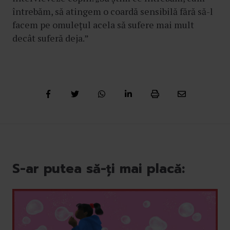
întrebăm, să atingem o coardă sensibilă fără să-l
facem pe omulețul acela să sufere mai mult
decât suferă deja.”
S-ar putea să-ți mai placă: