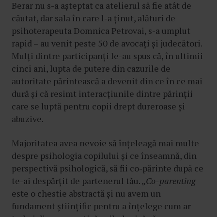
Berar nu s-a așteptat ca atelierul să fie atât de
căutat, dar sala în care l-a ținut, alături de
psihoterapeuta Domnica Petrovai, s-a umplut
rapid – au venit peste 50 de avocați și judecători.
Mulți dintre participanți le-au spus că, în ultimii
cinci ani, lupta de putere din cazurile de
autoritate părintească a devenit din ce în ce mai
dură și că resimt interacțiunile dintre părinții
care se luptă pentru copii drept dureroase și
abuzive.
Majoritatea avea nevoie să înțeleagă mai multe
despre psihologia copilului și ce înseamnă, din
perspectivă psihologică, să fii co-părinte după ce
te-ai despărțit de partenerul tău. „
Co-parenting
este o chestie abstractă și nu avem un
fundament științific pentru a înțelege cum ar