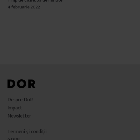
Timp de citire: 39 de minute
4 februarie 2022
Despre DoR
Impact
Newsletter
Termeni şi condiţii
GDPR