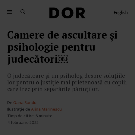
Sari
Sari
la
la
English
meniu
conținut
Camere de ascultare și
psihologie pentru
judecători￼
O judecătoare și un psiholog despre soluțiile
lor pentru o justiție mai prietenoasă cu copiii
care trec prin separările părinților.
De
Oana Sandu
Ilustrație de
Alina Marinescu
Timp de citire: 6 minute
4 februarie 2022