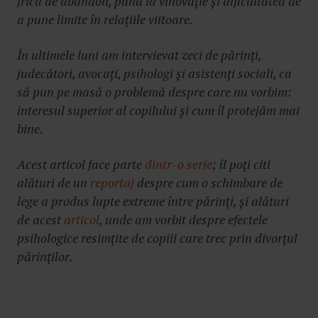
frica de abandon, până la vinovăție și dificultatea de
a pune limite în relațiile viitoare.
În ultimele luni am intervievat zeci de părinți,
judecători, avocați, psihologi și asistenți sociali, ca
să pun pe masă o problemă despre care nu vorbim:
interesul superior al copilului și cum îl protejăm mai
bine.
Acest articol face parte
dintr-o serie
; îl poți citi
alături de un
reportaj
despre cum o schimbare de
lege a produs lupte extreme între părinți, și alături
de acest
articol
, unde am vorbit despre efectele
psihologice resimțite de copiii care trec prin divorțul
părinților.