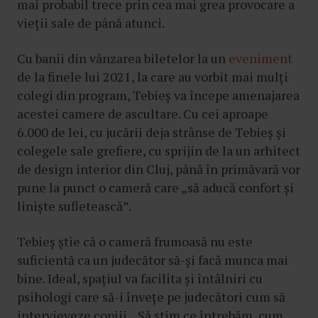
mai probabil trece prin cea mai grea provocare a
vieții sale de până atunci.
Cu banii din vânzarea biletelor la un
eveniment
de la finele lui 2021, la care au vorbit mai mulți
colegi din program, Tebieș va începe amenajarea
acestei camere de ascultare. Cu cei aproape
6.000 de lei, cu jucării deja strânse de Tebieș și
colegele sale grefiere, cu sprijin de la un arhitect
de design interior din Cluj, până în primăvară vor
pune la punct o cameră care „să aducă confort și
liniște sufletească”.
Tebieș știe că o cameră frumoasă nu este
suficientă ca un judecător să-și facă munca mai
bine. Ideal, spațiul va facilita și întâlniri cu
psihologi care să-i învețe pe judecători cum să
intervieveze copiii. „Să știm ce întrebăm, cum