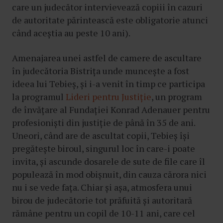
care un judecător intervievează copiii în cazuri
de autoritate părintească este obligatorie atunci
când aceștia au peste 10 ani).
Amenajarea unei astfel de camere de ascultare
în judecătoria Bistrița unde muncește a fost
ideea lui Tebieș, și i-a venit în timp ce participa
la programul
Lideri pentru Justiție
, un program
de învățare al Fundației Konrad Adenauer pentru
profesioniști din justiție de până în 35 de ani.
Uneori, când are de ascultat copii, Tebieș își
pregătește biroul, singurul loc în care-i poate
invita, și ascunde dosarele de sute de file care îl
populează în mod obișnuit, din cauza cărora nici
nu i se vede fața. Chiar și așa, atmosfera unui
birou de judecătorie tot prăfuită și autoritară
rămâne pentru un copil de 10-11 ani, care cel