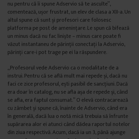
nu pentru că îi spune Adservio să te asculte”,
comentează, ușor frustrat, un elev de clasa a XII-a. Un
altul spune că sunt și profesori care folosesc
platforma pe post de amenințare. Le spun că bifează
un minus dacă nu fac liniște – minus care poate fi
văzut instantaneu de părinții conectați la Adservio,
părinți care-i pot trage pe ei la răspundere.
„Profesorul vede Adservio ca o modalitate de a
instrui. Pentru că se află mult mai repede și, dacă nu
faci ce zice profesorul, ești pasibil de sancțiuni. Dacă
era doar în catalog, nu se afla așa de repede și, când
se afla, era faptul consumat.” O elevă contracarează
cu zâmbet și spune că, înainte de Adservio, când era
în generală, dacă lua o notă mică trebuia să înfrunte
supărarea alor ei atunci când dădea raportul notelor
din ziua respectivă. Acum, dacă ia un 3, până ajunge