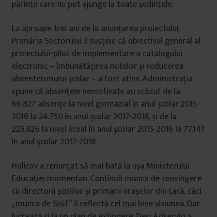
părinții care nu pot ajunge la toate ședințele.
La aproape trei ani de la anunțarea proiectului,
Primăria Sectorului 3 susține că obiectivul general al
proiectului-pilot de implementare a catalogului
electronic – îmbunătățirea notelor și reducerea
absenteismului școlar – a fost atins. Administrația
spune că absențele nemotivate au scăzut de la
66.827 absențe la nivel gimnazial în anul școlar 2015-
2016 la 24.750 în anul școlar 2017-2018, și de la
225.826 la nivel liceal în anul școlar 2015-2016 la 77.147
în anul școlar 2017-2018.
Holicov a renunțat să mai bată la ușa Ministerului
Educației momentan. Continuă munca de convingere
cu directorii școlilor și primarii orașelor din țară, căci
„munca de Sisif” îi reflectă cel mai bine viziunea. Dar
lucrează și la un plan de extindere. Deși Adservio a