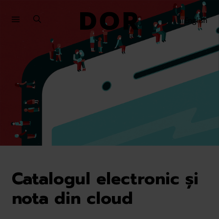
Sari
Sari
la
la
English
meniu
conținut
Catalogul electronic și
nota din cloud