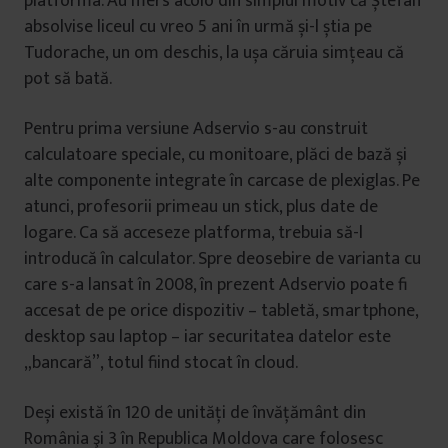
platforma. Au mers acolo din simplul motiv că Ștefan
absolvise liceul cu vreo 5 ani în urmă și-l știa pe
Tudorache, un om deschis, la ușa căruia simțeau că
pot să bată.
Pentru prima versiune Adservio s-au construit
calculatoare speciale, cu monitoare, plăci de bază și
alte componente integrate în carcase de plexiglas. Pe
atunci, profesorii primeau un stick, plus date de
logare. Ca să acceseze platforma, trebuia să-l
introducă în calculator. Spre deosebire de varianta cu
care s-a lansat în 2008, în prezent Adservio poate fi
accesat de pe orice dispozitiv – tabletă, smartphone,
desktop sau laptop – iar securitatea datelor este
„bancară”, totul fiind stocat în cloud.
Deși există în 120 de unităţi de învăţământ din
România şi 3 în Republica Moldova care folosesc