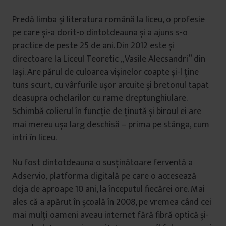
Predă limba și literatura română la liceu, o profesie
pe care și-a dorit-o dintotdeauna și a ajuns s-o
practice de peste 25 de ani. Din 2012 este și
directoare la Liceul Teoretic „Vasile Alecsandri” din
Iași. Are părul de culoarea vișinelor coapte și-l ține
tuns scurt, cu vârfurile ușor arcuite și bretonul tapat
deasupra ochelarilor cu rame dreptunghiulare.
Schimbă colierul în funcție de ținută și biroul ei are
mai mereu ușa larg deschisă – prima pe stânga, cum
intri în liceu.
Nu fost dintotdeauna o susținătoare ferventă a
Adservio, platforma digitală pe care o accesează
deja de aproape 10 ani, la începutul fiecărei ore. Mai
ales că a apărut în școală în 2008, pe vremea când cei
mai mulți oameni aveau internet fără fibră optică și-