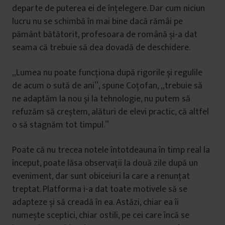
departe de puterea ei de înțelegere. Dar cum niciun
lucru nu se schimbă în mai bine dacă rămâi pe
pământ bătătorit, profesoara de română și-a dat
seama că trebuie să dea dovadă de deschidere.
„Lumea nu poate funcționa după rigorile și regulile
de acum o sută de ani”, spune Coțofan, „trebuie să
ne adaptăm la nou și la tehnologie, nu putem să
refuzăm să creștem, alături de elevi practic, că altfel
o să stagnăm tot timpul.”
Poate că nu trecea notele întotdeauna în timp real la
început, poate lăsa observații la două zile după un
eveniment, dar sunt obiceiuri la care a renunțat
treptat. Platforma i-a dat toate motivele să se
adapteze și să creadă în ea. Astăzi, chiar ea îi
numește sceptici, chiar ostili, pe cei care încă se