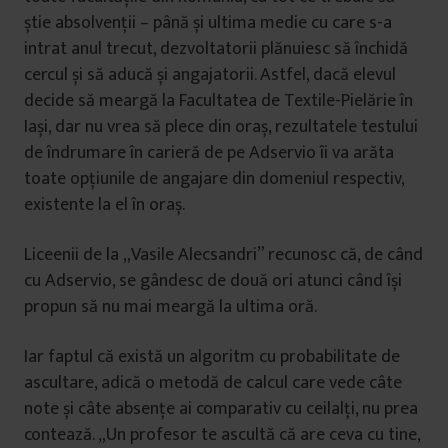
știe absolvenții – până și ultima medie cu care s-a
intrat anul trecut, dezvoltatorii plănuiesc să închidă
cercul și să aducă și angajatorii. Astfel, dacă elevul
decide să meargă la Facultatea de Textile-Pielărie în
Iași, dar nu vrea să plece din oraș, rezultatele testului
de îndrumare în carieră de pe Adservio îi va arăta
toate opțiunile de angajare din domeniul respectiv,
existente la el în oraș.
Liceenii de la „Vasile Alecsandri” recunosc că, de când
cu Adservio, se gândesc de două ori atunci când își
propun să nu mai meargă la ultima oră.
Iar faptul că există un algoritm cu probabilitate de
ascultare, adică o metodă de calcul care vede câte
note și câte absențe ai comparativ cu ceilalți, nu prea
contează. „Un profesor te ascultă că are ceva cu tine,