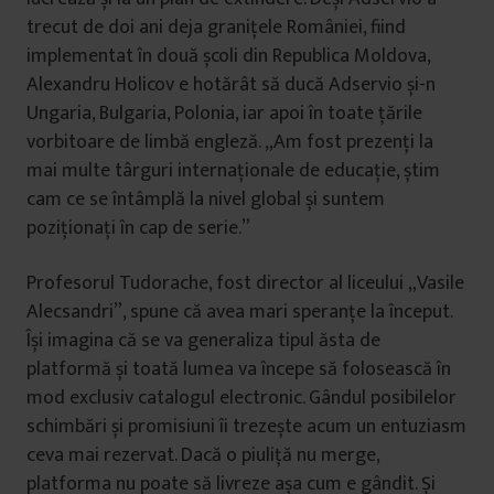
trecut de doi ani deja granițele României, fiind
implementat în două școli din Republica Moldova,
Alexandru Holicov e hotărât să ducă Adservio și-n
Ungaria, Bulgaria, Polonia, iar apoi în toate țările
vorbitoare de limbă engleză. „Am fost prezenți la
mai multe târguri internaționale de educație, știm
cam ce se întâmplă la nivel global și suntem
poziționați în cap de serie.”
Profesorul Tudorache, fost director al liceului „Vasile
Alecsandri”, spune că avea mari speranțe la început.
Își imagina că se va generaliza tipul ăsta de
platformă și toată lumea va începe să folosească în
mod exclusiv catalogul electronic. Gândul posibilelor
schimbări și promisiuni îi trezește acum un entuziasm
ceva mai rezervat. Dacă o piuliță nu merge,
platforma nu poate să livreze așa cum e gândit. Și