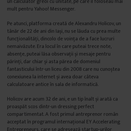
un calculator greoi cu unitate, pe care îl foloseau mai
mult pentru Yahoo! Messenger.
Pe atunci, platforma creată de Alexandru Holicov, un
tânăr de 22 de ani din Iași, nu se lăuda cu prea multe
funcționalități, dincolo de voința de a face lucruri
nemaivăzute. Era locul în care puteai trece note,
absențe, puteai lăsa observații și mesaje pentru
părinți, dar chiar și asta părea de domeniul
fantasticului într-un liceu din 2008 care nu cunoștea
conexiunea la internet și avea doar câteva
calculatoare antice în sala de informatică.
Holicov are acum 32 de ani, e un tip înalt și arată ca
proaspăt scos dintr-un dressing perfect
compartimentat. A fost primul antreprenor român
acceptat în programul internațional EY Accelerating
Entrepreneurs, care se adresează startup-urilor