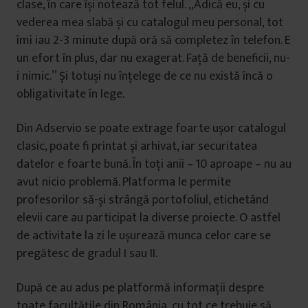
clase, în care își notează tot felul. „Adică eu, și cu
vederea mea slabă și cu catalogul meu personal, tot
îmi iau 2-3 minute după oră să completez în telefon. E
un efort în plus, dar nu exagerat. Față de beneficii, nu-
i nimic.” Și totuși nu înțelege de ce nu există încă o
obligativitate în lege.
Din Adservio se poate extrage foarte ușor catalogul
clasic, poate fi printat și arhivat, iar securitatea
datelor e foarte bună. În toți anii – 10 aproape – nu au
avut nicio problemă. Platforma le permite
profesorilor să-și strângă portofoliul, etichetând
elevii care au participat la diverse proiecte. O astfel
de activitate la zi le ușurează munca celor care se
pregătesc de gradul I sau II.
După ce au adus pe platformă informații despre
toate facultățile din România, cu tot ce trebuie să