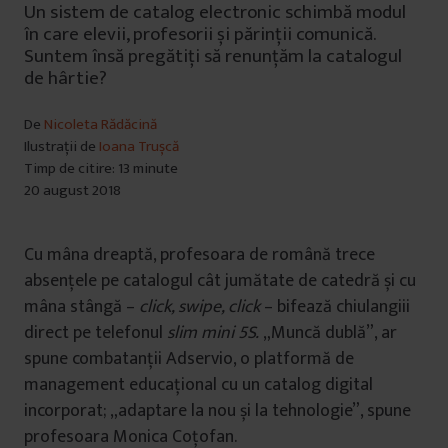
Un sistem de catalog electronic schimbă modul
în care elevii, profesorii și părinții comunică.
Suntem însă pregătiți să renunțăm la catalogul
de hârtie?
De
Nicoleta Rădăcină
Ilustrații de
Ioana Trușcă
Timp de citire: 13 minute
20 august 2018
Cu mâna dreaptă, profesoara de română trece
absențele pe catalogul cât jumătate de catedră și cu
mâna stângă –
click, swipe, click
– bifează chiulangiii
direct pe telefonul
slim mini 5S.
„Muncă dublă”, ar
spune combatanții Adservio, o platformă de
management educațional cu un catalog digital
incorporat; „adaptare la nou și la tehnologie”, spune
profesoara Monica Coțofan.