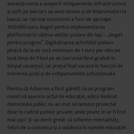
această sumă a acoperit echipamente, infrastructură
și soft, pe parcurs au avut nevoie și de împrumuturi la
bancă, iar cel mai consistent a fost de aproape
400.000 euro, buget pentru implementarea
platformei în câteva unități școlare din Iași – „buget
pentru progres”. Digitalizarea activității școlare
pleacă de la un cost minimum de 1 euro per elev pe
lună timp de 9 luni pe an (serviciul fiind gratuit în
timpul vacanței), iar prețul final variază în funcție de
mărimea școlii și de echipamentele achiziționate.
Pentru că Adservio a fost gândit ca un program
menit să ușureze actul de educație, adică dedicat
domeniului public, nu au vrut să lanseze proiectul
doar în cadrul școlilor private, unde poate le-ar fi fost
mai ușor. Și-au dorit greul: să schimbe mentalități,
feluri de a comunica și a colabora în numele educației.