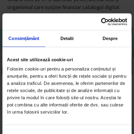
organismul care susține financiar catalogul digital.
Consimțământ
Detalii
Despre
Acest site utilizează cookie-uri
Folosim cookie-uri pentru a personaliza conținutul și
anunțurile, pentru a oferi funcții de rețele sociale și pentru
a analiza traficul. De asemenea, le oferim partenerilor de
Faptul că se trec note și absențe – de care părintele
rețele sociale, de publicitate și de analize informații cu
află fix în momentul în care se iau – este primul
privire la modul în care folosiți site-ul nostru. Aceștia le
avantaj comunicat, iar directoarea Coțofan spune că
pot combina cu alte informații oferite de dvs. sau culese
sunt două elemente importante, care au dus, în ceea
în urma folosirii serviciilor lor.
ce îi privește, la eliminarea absenteismului – pentru
că monitorizarea strictă a părintelui mai temperează
avântul elevului de a sări peste câte-o oră. Dar
S