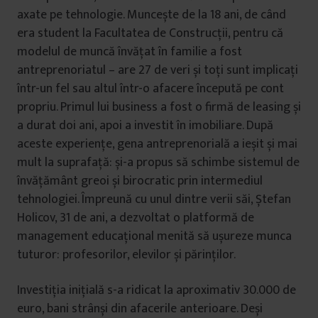
axate pe tehnologie. Muncește de la 18 ani, de când
era student la Facultatea de Construcții, pentru că
modelul de muncă învățat în familie a fost
antreprenoriatul – are 27 de veri și toți sunt implicați
într-un fel sau altul într-o afacere începută pe cont
propriu. Primul lui business a fost o firmă de leasing și
a durat doi ani, apoi a investit în imobiliare. După
aceste experiențe, gena antreprenorială a ieșit și mai
mult la suprafață: și-a propus să schimbe sistemul de
învățământ greoi și birocratic prin intermediul
tehnologiei. Împreună cu unul dintre verii săi, Ștefan
Holicov, 31 de ani, a dezvoltat o platformă de
management educațional menită să ușureze munca
tuturor: profesorilor, elevilor și părinților.
Investiţia iniţială s-a ridicat la aproximativ 30.000 de
euro, bani strânși din afacerile anterioare. Deși