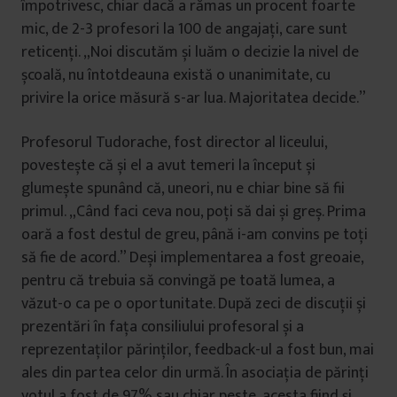
împotrivesc, chiar dacă a rămas un procent foarte
mic, de 2-3 profesori la 100 de angajați, care sunt
reticenți. „Noi discutăm și luăm o decizie la nivel de
școală, nu întotdeauna există o unanimitate, cu
privire la orice măsură s-ar lua. Majoritatea decide.”
Profesorul Tudorache, fost director al liceului,
povestește că și el a avut temeri la început și
glumește spunând că, uneori, nu e chiar bine să fii
primul. „Când faci ceva nou, poți să dai și greș. Prima
oară a fost destul de greu, până i-am convins pe toți
să fie de acord.” Deși implementarea a fost greoaie,
pentru că trebuia să convingă pe toată lumea, a
văzut-o ca pe o oportunitate. După zeci de discuții și
prezentări în fața consiliului profesoral și a
reprezentaților părinților, feedback-ul a fost bun, mai
ales din partea celor din urmă. În asociația de părinți
votul a fost de 97% sau chiar peste, acesta fiind și