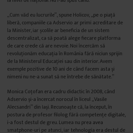
la nivel de național. Nu i-au spus când.
„Cum văd eu lucrurile”, spune Holicov, „pe o piață
liberă, companiile ca Adservio ar primi acreditare de
la Minister, iar școlile ar beneficia de un sistem
descentralizat, ca să poată alege fiecare platforma
de care crede că are nevoie. Noi încercăm să
revoluționăm educația în România fără niciun sprijin
de la Ministerul Educației sau din interior. Avem
exemple pozitive de 10 ani de când facem asta și
nimeni nu ne-a sunat să ne întrebe de sănătate.”
Monica Coțofan era cadru didactic în 2008, când
Adservio și-a încercat norocul în liceul „Vasile
Alecsandri” din Iași. Recunoaște că, la început, în
postura de profesor filolog fără competențe digitale,
i-a fost destul de greu. Lumea nu prea avea
smatphone-uri pe atunci, iar tehnologia era destul de