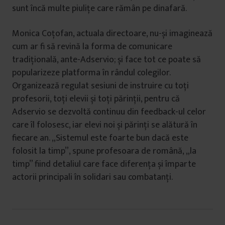
sunt încă multe piulițe care rămân pe dinafară.
Monica Coțofan, actuala directoare, nu-și imaginează
cum ar fi să revină la forma de comunicare
tradițională, ante-Adservio; și face tot ce poate să
popularizeze platforma în rândul colegilor.
Organizează regulat sesiuni de instruire cu toți
profesorii, toți elevii și toți părinții, pentru că
Adservio se dezvoltă continuu din feedback-ul celor
care îl folosesc, iar elevi noi și părinți se alătură în
fiecare an. „Sistemul este foarte bun dacă este
folosit la timp”, spune profesoara de română, „la
timp” fiind detaliul care face diferența și împarte
actorii principali în solidari sau combatanți.