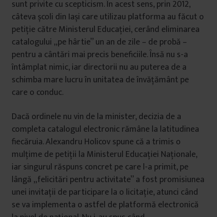
sunt privite cu scepticism. În acest sens, prin 2012,
câteva școli din Iași care utilizau platforma au făcut o
petiţie către Ministerul Educaţiei, cerând eliminarea
catalogului „pe hârtie” un an de zile – de probă –
pentru a cântări mai precis beneficiile. Însă nu s-a
întâmplat nimic, iar directorii nu au puterea de a
schimba mare lucru în unitatea de învățământ pe
care o conduc.
Dacă ordinele nu vin de la minister, decizia de a
completa catalogul electronic rămâne la latitudinea
fiecăruia. Alexandru Holicov spune că a trimis o
mulțime de petiții la Ministerul Educației Naționale,
iar singurul răspuns concret pe care l-a primit, pe
lângă „felicitări pentru activitate” a fost promisiunea
unei invitații de participare la o licitație, atunci când
se va implementa o astfel de platformă electronică