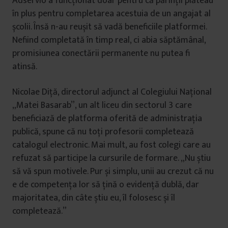
Adservio a funcționat doar pentru că părinții plăteau
în plus pentru completarea acestuia de un angajat al
școlii. Însă n-au reușit să vadă beneficiile platformei.
Nefiind completată în timp real, ci abia săptămânal,
promisiunea conectării permanente nu putea fi
atinsă.
Nicolae Diță, directorul adjunct al Colegiului Național
„Matei Basarab”, un alt liceu din sectorul 3 care
beneficiază de platforma oferită de administrația
publică, spune că nu toți profesorii completează
catalogul electronic. Mai mult, au fost colegi care au
refuzat să participe la cursurile de formare. „Nu știu
să vă spun motivele. Pur și simplu, unii au crezut că nu
e de competența lor să țină o evidență dublă, dar
majoritatea, din câte știu eu, îl folosesc și îl
completează.”