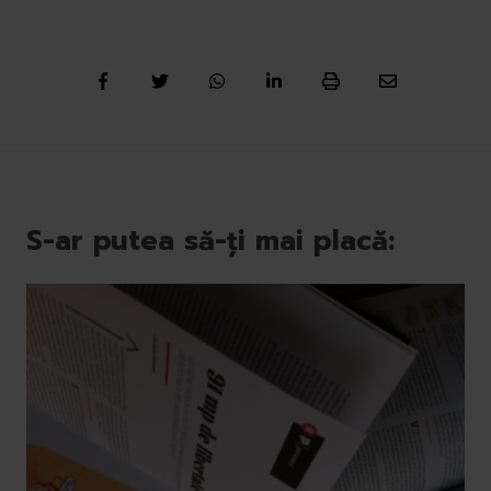
S-ar putea să-ți mai placă: