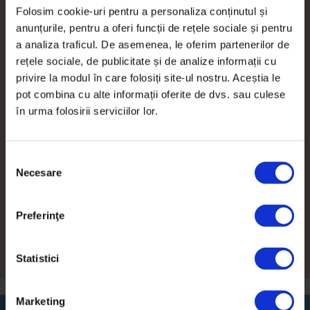
Folosim cookie-uri pentru a personaliza conținutul și
anunțurile, pentru a oferi funcții de rețele sociale și pentru
a analiza traficul. De asemenea, le oferim partenerilor de
rețele sociale, de publicitate și de analize informații cu
privire la modul în care folosiți site-ul nostru. Aceștia le
pot combina cu alte informații oferite de dvs. sau culese
în urma folosirii serviciilor lor.
S
Necesare
e
l
e
Preferinţe
c
ț
i
Statistici
a
c
Marketing
o