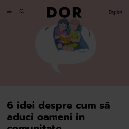
Sari
Sari
la
la
English
meniu
conținut
6 idei despre cum să
aduci oameni in
comunitate