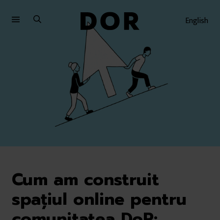
Sari
Sari
la
la
English
meniu
conținut
Cum am construit
spațiul online pentru
comunitatea DoR: