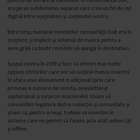
punctul de intrare al oamenilor în comunitatea DoR,
era pe un subdomeniu separat care crea un fel de zid
digital între susținători și conținutul nostru.
Între timp, numărul membrilor comunității DoR era în
creștere, și implicit și volumul de muncă pentru a
avea grijă ca toate revistele să ajungă la destinatari.
Scopul nostru în 2019 a fost să oferim mai multe
opțiuni cititorilor care vor să susțină munca noastră
în afara unui abonament tradițional (prin care
primeau 4 numere de revistă, newsletterul
săptămânal și surprize ocazionale). Voiam să
consolidăm legătura dintre redacție și comunitate și
știam că, pentru a reuși, trebuie să investim în
sisteme care ne permit să facem asta atât online cât
și offline.