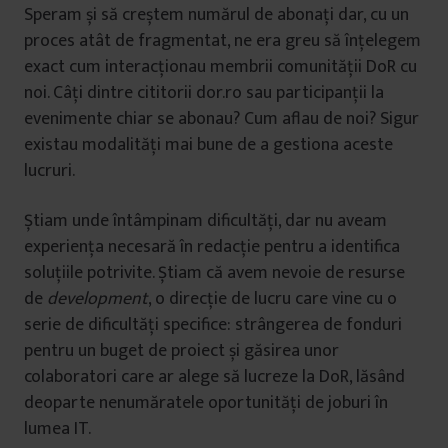
Speram și să creștem numărul de abonați dar, cu un
proces atât de fragmentat, ne era greu să înțelegem
exact cum interacționau membrii comunității DoR cu
noi. Câți dintre cititorii dor.ro sau participanții la
evenimente chiar se abonau? Cum aflau de noi? Sigur
existau modalități mai bune de a gestiona aceste
lucruri.
Știam unde întâmpinam dificultăți, dar nu aveam
experiența necesară în redacție pentru a identifica
soluțiile potrivite. Știam că avem nevoie de resurse
de
development
, o direcție de lucru care vine cu o
serie de dificultăți specifice: strângerea de fonduri
pentru un buget de proiect și găsirea unor
colaboratori care ar alege să lucreze la DoR, lăsând
deoparte nenumăratele oportunități de joburi în
lumea IT.