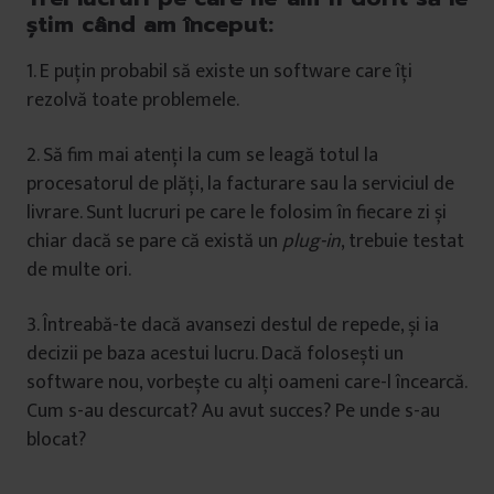
știm când am început:
1. E puțin probabil să existe un software care îți
rezolvă toate problemele.
2. Să fim mai atenți la cum se leagă totul la
procesatorul de plăți, la facturare sau la serviciul de
livrare. Sunt lucruri pe care le folosim în fiecare zi și
chiar dacă se pare că există un
plug-in
, trebuie testat
de multe ori.
3. Întreabă-te dacă avansezi destul de repede, și ia
decizii pe baza acestui lucru. Dacă folosești un
software nou, vorbește cu alți oameni care-l încearcă.
Cum s-au descurcat? Au avut succes? Pe unde s-au
blocat?