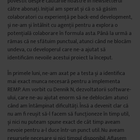
povestit despre căutările noastre în newsletterul
către abonați. Inițial am sperat și că o să găsim
colaboratori cu experiență pe back-end development,
și ne-am și întâlnit cu agenții pentru a explora o
potențială colaborare în formula asta. Până la urmă a
rămas că ne sfătuim punctual, atunci când ne blocăm
undeva, cu developerul care ne-a ajutat să
identificăm nevoile acestui proiect la început.
În primele luni, ne-am axat pe a testa și a identifica
mai exact munca necesară pentru a implementa
REMP. Am vorbit cu Dennik N, dezvoltatorii software-
ului, care ne-au ajutat enorm să ne deblocăm atunci
când am întâmpinat dificultăți. Însă a devenit clar că
nu am fi reușit să-l facem să funcționeze în timp util,
și nici nu puteam spune exact de cât timp aveam
nevoie pentru a-l duce într-un punct util. Nu aveam
resursele necesare și nici timpul disponibil. Aflasem