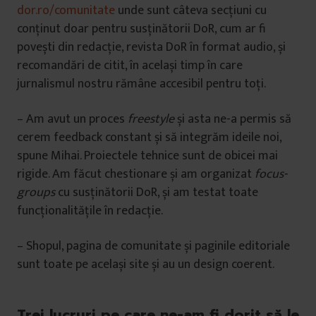
dor.ro/comunitate
unde sunt câteva secțiuni cu
conținut doar pentru susținătorii DoR, cum ar fi
povești din redacție, revista DoR în format audio, și
recomandări de citit, în același timp în care
jurnalismul nostru rămâne accesibil pentru toți.
– Am avut un proces
freestyle
și asta ne-a permis să
cerem feedback constant și să integrăm ideile noi,
spune Mihai. Proiectele tehnice sunt de obicei mai
rigide. Am făcut chestionare și am organizat
focus-
groups
cu susținătorii DoR, și am testat toate
funcționalitățile în redacție.
– Shopul, pagina de comunitate și paginile editoriale
sunt toate pe același site și au un design coerent.
Trei lucruri pe care ne-am fi dorit să le