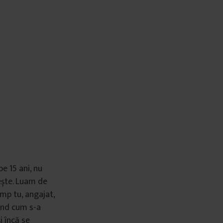
e 15 ani, nu
tește. Luam de
imp tu, angajat,
rând cum s-a
i încă se