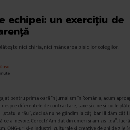
le echipei: un exercițiu de
arență
lătește nici chiria, nici mâncarea pisicilor colegilor.
 Rusu
minute
at pentru prima oară în jurnalism în România, acum aproap
despre diferențele de contractare, taxe și cine și cui le plă
statul e rău”, deci să nu ne gândim la câți bani îi dăm cât t
ă ce ai nevoie. Corect? Am dat din umeri și am zis „da”, luc
sm, ONG-uri și-n industrii culturale și creative de ani de zile (ș