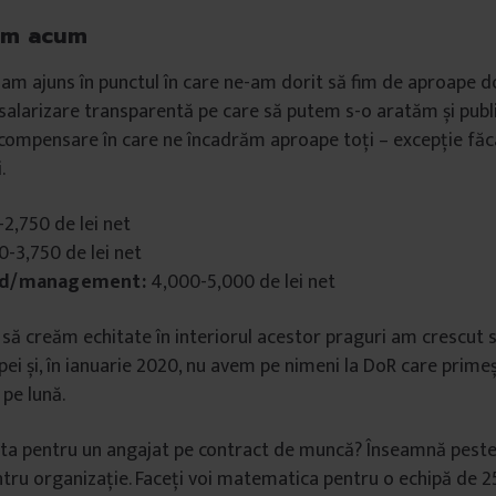
em acum
9 am ajuns în punctul în care ne-am dorit să fim de aproape do
 salarizare transparentă pe care să putem s-o aratăm și publ
 compensare în care ne încadrăm aproape toți – excepție făcâ
.
2,750 de lei net
-3,750 de lei net
lead/management:
4,000-5,000 de lei net
 să creăm echitate în interiorul acestor praguri am crescut sa
ipei și, în ianuarie 2020, nu avem pe nimeni la DoR care prime
 pe lună.
ta pentru un angajat pe contract de muncă? Înseamnă peste 
ntru organizație. Faceți voi matematica pentru o echipă de 