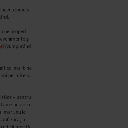
 Incertitudinea
când.
 a ne acoperi
i evenimente și
ți
(cumpărând
unt cel mai bine
e îmi permite să
istice – pentru
nd am spus-o cu
i mari, nu le
 configurația
u cred că merită.