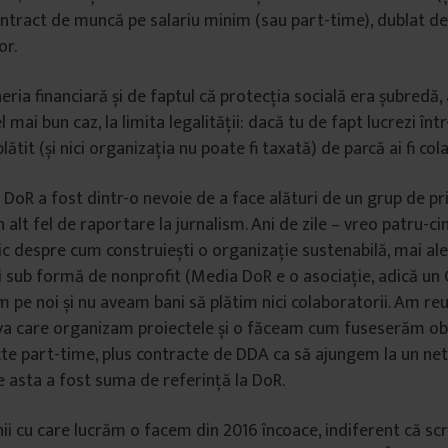
ontract de muncă pe salariu minim (sau part-time), dublat de
or.
neria financiară și de faptul că protecția socială era șubredă
el mai bun caz, la limita legalității: dacă tu de fapt lucrezi înt
 plătit (și nici organizația nu poate fi taxată) de parcă ai fi co
DoR a fost dintr-o nevoie de a face alături de un grup de prie
n alt fel de raportare la jurnalism. Ani de zile – vreo patru-ci
ic despre cum construiești o organizație sustenabilă, mai al
 sub formă de nonprofit (Media DoR e o asociație, adică u
m pe noi și nu aveam bani să plătim nici colaboratorii. Am reu
iva care organizam proiectele și o făceam cum fuseserăm ob
te part-time, plus contracte de DDA ca să ajungem la un net
ile asta a fost suma de referință la DoR.
ii cu care lucrăm o facem din 2016 încoace, indiferent că scri