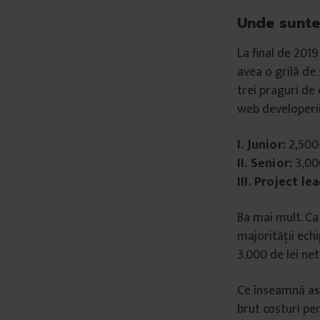
â
Unde sunt
n
t
La final de 201
u
avea o grilă de
l
trei praguri de
u
web developerii
i
I. Junior:
2,500-
II. Senior:
3,000
III. Project 
Ba mai mult. Ca
majorității ech
3.000 de lei net
Ce înseamnă as
brut costuri pe