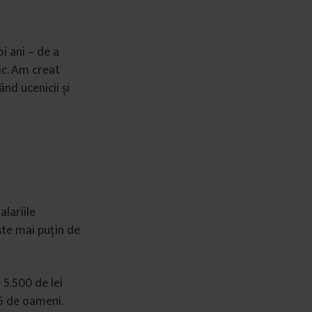
i ani – de a
ic. Am creat
nd ucenicii și
lariile
ște mai puțin de
5.500 de lei
25 de oameni.