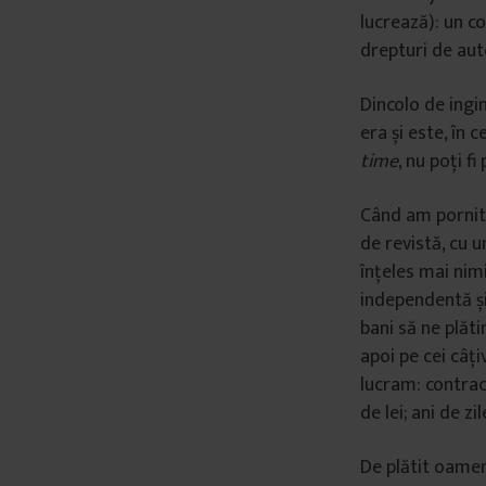
lucrează): un c
drepturi de aut
Dincolo de ingi
era și este, în c
time
, nu poți fi
Când am pornit 
de revistă, cu u
înțeles mai nim
independentă și
bani să ne plăti
apoi pe cei câț
lucram: contrac
de lei; ani de z
De plătit oamen