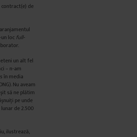
 contract(e) de
, aranjamentul
r-un loc
full-
laborator.
teni un alt fel
nci – n-am
es în media
n ONG). Nu aveam
șit să ne plătim
ișnuiți pe unde
 lunar de 2.500
u, ilustrează,