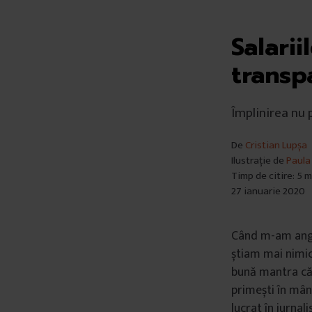
Salarii
transp
Împlinirea nu p
De
Cristian Lupșa
Ilustrație de
Paula
Timp de citire: 5 
27 ianuarie 2020
Când m-am angaj
știam mai nimic 
bună mantra că „
primești în mân
lucrat în jurnali