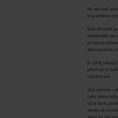
Nu am luat aces
e la ordinea zil
Însă deciziile 
cheltuielile pe
produse suficien
abonamente, rev
În 2018, salariu
plătit de la DoR
mă descurc.
Știu oameni – m
care suma asta 
voce tare, pentr
venea să creadă 
vieții lor (au co