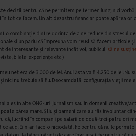
te decizii pentru că ne permitem pe termen lung; nici vorbă.
ei în tot ce facem. Un alt dezastru financiar poate apărea ori
sunt o combinație dintre dorința de a ne reduce din stresul de
rsonale și un pariu că împreună vom reuși să facem articole ș
t de interesante și relevante încât voi, publicul,
să ne susține
iste, bilete, experiențe etc.)
l meu net era de 3.000 de lei. Anul ăsta va fi 4.250 de lei. Nu s
 și nici nu trebuie să fiu. Deocamdată, configurația vieții mel
ai ales în alte ONG-uri, jurnalism sau în domenii creative/art
poate părea mare. Știu și oameni care au râs involuntar câ
u că, lucrând în companii pe salarii de două-trei-patru ori ma
ce aud. Ei n-ar face-o niciodată, fie pentru că nu le permite
pii, datorii la bănci, părinți de care îngrijesc), fie pentru că n