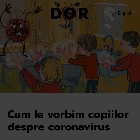
Sari
Sari
la
la
English
meniu
conținut
Cum le vorbim copiilor
despre coronavirus