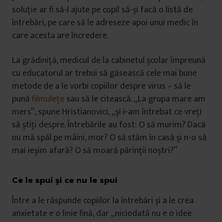
soluție ar fi să-l ajute pe copil să-și facă o listă de
întrebări, pe care să le adreseze apoi unui medic în
care acesta are încredere.
La grădiniță, medicul de la cabinetul școlar împreună
cu educatorul ar trebui să găsească cele mai bune
metode de a le vorbi copiilor despre virus – să le
pună
filmulețe
sau să le citească. „La grupa mare am
mers”, spune Hristianovici, „și i-am întrebat ce vreți
să știți despre. Întrebările au fost: O să murim? Dacă
nu mă spăl pe mâini, mor? O să stăm în casă și n-o să
mai ieșim afară? O să moară părinții noștri?”
Ce le spui și ce nu le spui
Între a le răspunde copiilor la întrebări și a le crea
anxietate e o linie fină, dar „niciodată nu e o idee