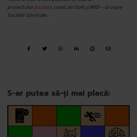
proiectului
Școala9
, creat de DoR și BRD – Groupe
Société Générale.
S-ar putea să-ți mai placă: