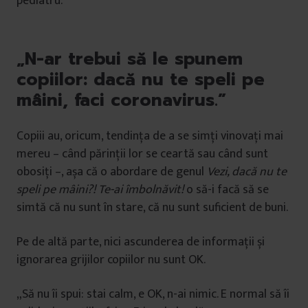
pediatru.
„N-ar trebui să le spunem
copiilor: dacă nu te speli pe
mâini, faci coronavirus.”
Copiii au, oricum, tendința de a se simți vinovați mai
mereu – când părinții lor se ceartă sau când sunt
obosiți –, așa că o abordare de genul
Vezi, dacă nu te
speli pe mâini?! Te-ai îmbolnăvit!
o să-i facă să se
simtă că nu sunt în stare, că nu sunt suficient de buni.
Pe de altă parte, nici ascunderea de informații și
ignorarea grijilor copiilor nu sunt OK.
„Să nu îi spui: stai calm, e OK, n-ai nimic. E normal să îi