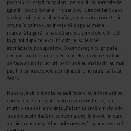
proastă să insiști cu spălatul pe mâini, cu normele de
igienă”, crede Roxana Hristianovici. E important ca ei
să deprindă spălatul pe mâini, strănutatul corect – în
cot, nu în palmă –, să învețe să nu pună mâna
murdară la gură, la nas, să arunce șervețelele direct
la gunoi după ce le-au folosit, nu să le lase
împrăștiate pe suprafețe. O comparație cu gripa la
cei mici poate fi utilă ca ei să înțeleagă de ce trebuie
să facă anumite lucruri, pentru că au mai răcit, au mai
pățit-o să nu se spele pe mâini, să le fie rău și să facă
febră.
Nu este, însă, o idee bună să îi încarci cu informații pe
care ei nu le-au cerut – câte cazuri există, câți au
murit – sau să îi ameninți. „Putem să creăm niște mici
traume acolo dacă nu suntem atenți la modul în care
vorbim cu ei despre lucrurile acestea”, spune medicul