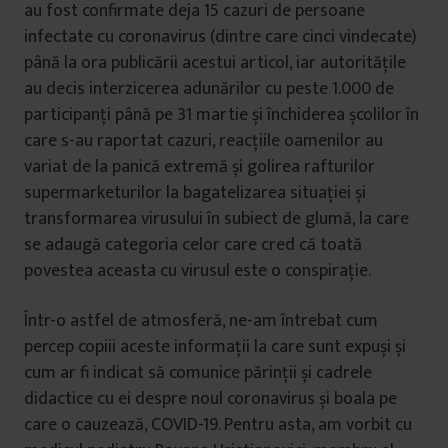
au fost confirmate deja 15 cazuri de persoane
infectate cu coronavirus (dintre care cinci vindecate)
până la ora publicării acestui articol, iar autoritățile
au decis interzicerea adunărilor cu peste 1.000 de
participanți până pe 31 martie și închiderea școlilor în
care s-au raportat cazuri, reacțiile oamenilor au
variat de la panică extremă și golirea rafturilor
supermarketurilor la bagatelizarea situației și
transformarea virusului în subiect de glumă, la care
se adaugă categoria celor care cred că toată
povestea aceasta cu virusul este o conspirație.
Într-o astfel de atmosferă, ne-am întrebat cum
percep copiii aceste informații la care sunt expuși și
cum ar fi indicat să comunice părinții și cadrele
didactice cu ei despre noul coronavirus și boala pe
care o cauzează, COVID-19. Pentru asta, am vorbit cu