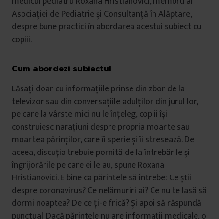
medicul pediatru Roxana Hristianovici, membru al
Asociației de Pediatrie și Consultanță în Alăptare,
despre bune practici în abordarea acestui subiect cu
copiii.
Cum abordezi subiectul
Lăsați doar cu informațiile prinse din zbor de la
televizor sau din conversațiile adulților din jurul lor,
pe care la vârste mici nu le înțeleg, copiii își
construiesc narațiuni despre propria moarte sau
moartea părinților, care îi sperie și îi stresează. De
aceea, discuția trebuie pornită de la întrebările și
îngrijorările pe care ei le au, spune Roxana
Hristianovici. E bine ca părintele să întrebe: Ce știi
despre coronavirus? Ce nelămuriri ai? Ce nu te lasă să
dormi noaptea? De ce ți-e frică? Și apoi să răspundă
punctual. Dacă părintele nu are informații medicale, o