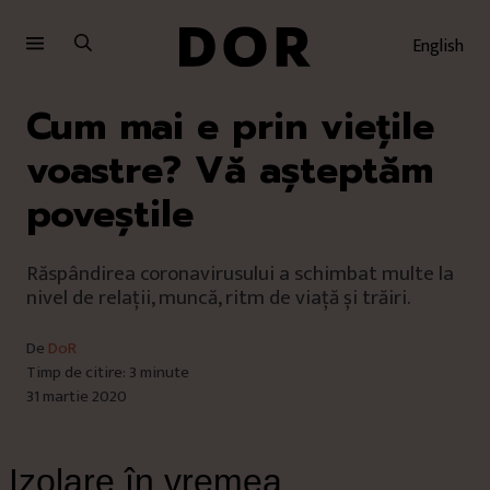
Sari
Sari
la
la
English
meniu
conținut
Cum mai e prin viețile
voastre? Vă așteptăm
poveștile
Răspândirea coronavirusului a schimbat multe la
nivel de relații, muncă, ritm de viață și trăiri.
De
DoR
Timp de citire: 3 minute
31 martie 2020