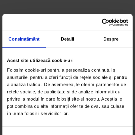
S-ar putea să-ți mai placă:
Consimțământ
Detalii
Despre
Acest site utilizează cookie-uri
Folosim cookie-uri pentru a personaliza conținutul și
anunțurile, pentru a oferi funcții de rețele sociale și pentru
a analiza traficul. De asemenea, le oferim partenerilor de
rețele sociale, de publicitate și de analize informații cu
privire la modul în care folosiți site-ul nostru. Aceștia le
pot combina cu alte informații oferite de dvs. sau culese
în urma folosirii serviciilor lor.
Povești
Despre proiectul Obiceiul pământului
S