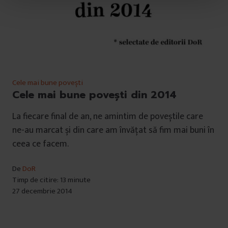
t
u
l
u
i
Cele mai bune povești
Cele mai bune povești din 2014
La fiecare final de an, ne amintim de poveștile care
ne-au marcat și din care am învățat să fim mai buni în
ceea ce facem.
De
DoR
Timp de citire: 13 minute
27 decembrie 2014