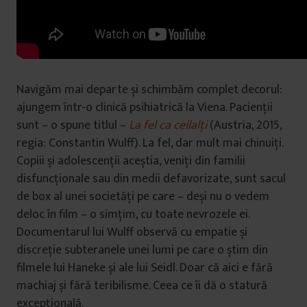
Navigăm mai departe și schimbăm complet decorul:
ajungem într-o clinică psihiatrică la Viena. Pacienții
sunt – o spune titlul –
La fel ca ceilalți
(Austria, 2015,
regia: Constantin Wulff). La fel, dar mult mai chinuiți.
Copiii și adolescenții aceștia, veniți din familii
disfuncționale sau din medii defavorizate, sunt sacul
de box al unei societăți pe care – deși nu o vedem
deloc în film – o simțim, cu toate nevrozele ei.
Documentarul lui Wulff observă cu empatie și
discreție subteranele unei lumi pe care o știm din
filmele lui Haneke și ale lui Seidl. Doar că aici e fără
machiaj și fără teribilisme. Ceea ce îi dă o statură
excepțională.