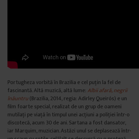
Portugheza vorbită în Brazilia e cel puțin la fel de
fascinantă. Altă muzică, altă lume:
Albii afară, negrii
înăuntru
(Brazilia, 2014, regia: Adirley Queirós) e un
film foarte special, realizat de un grup de oameni
mutilați pe viață în timpul unei acțiuni a poliției într-o
discotecă, acum 30 de ani. Sartana a fost dansator,
iar Marquim, muzician. Astăzi unul se deplasează într-