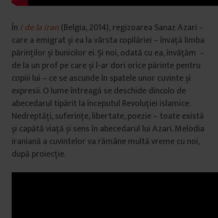
În
I de la Iran
(Belgia, 2014), regizoarea Sanaz Azari –
care a emigrat și ea la vârsta copilăriei – învață limba
părinților și bunicilor ei. Și noi, odată cu ea, învățăm –
de la un prof pe care și l-ar dori orice părinte pentru
copiii lui – ce se ascunde în spatele unor cuvinte și
expresii. O lume întreagă se deschide dincolo de
abecedarul tipărit la începutul Revoluției islamice.
Nedreptăți, suferințe, libertate, poezie – toate există
și capătă viață și sens în abecedarul lui Azari. Melodia
iraniană a cuvintelor va rămâne multă vreme cu noi,
după proiecție.