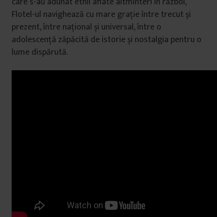
care s-au adunat etnii aflate altminteri în război,
Flotel-ul navighează cu mare grație între trecut și
prezent, între național și universal, între o
adolescență zăpăcită de istorie și nostalgia pentru o
lume dispărută.