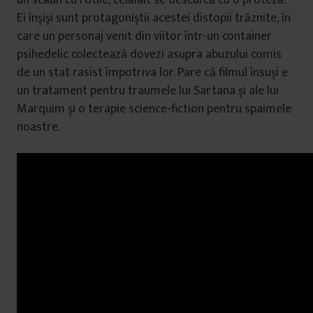
un scaun cu rotile, celălalt se descurcă cu o proteză.
Ei înșiși sunt protagoniștii acestei distopii trăznite, în
care un personaj venit din viitor într-un container
psihedelic colectează dovezi asupra abuzului comis
de un stat rasist împotriva lor. Pare că filmul însuși e
un tratament pentru traumele lui Sartana și ale lui
Marquim și o terapie science-fiction pentru spaimele
noastre.