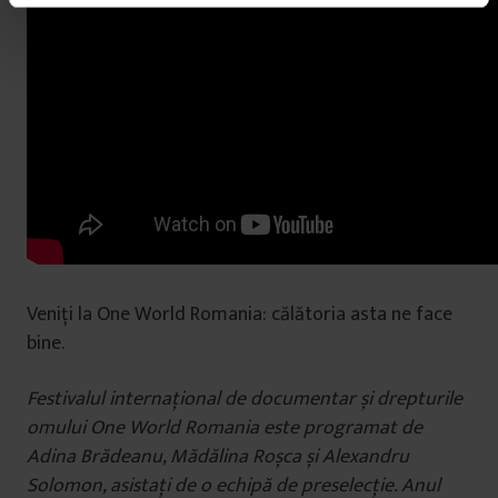
â
n
t
u
l
u
i
Veniți la One World Romania: călătoria asta ne face
bine.
Festivalul internațional de documentar și drepturile
omului One World Romania este programat de
Adina Brădeanu, Mădălina Roșca și Alexandru
Solomon, asistați de o echipă de preselecție. Anul