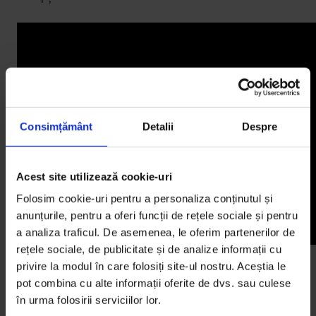
Consimțământ
Detalii
Despre
Acest site utilizează cookie-uri
Folosim cookie-uri pentru a personaliza conținutul și
anunțurile, pentru a oferi funcții de rețele sociale și pentru
a analiza traficul. De asemenea, le oferim partenerilor de
rețele sociale, de publicitate și de analize informații cu
privire la modul în care folosiți site-ul nostru. Aceștia le
Nici în Austria, dar nici în Afganistan, nu poți ajunge
pot combina cu alte informații oferite de dvs. sau culese
pe mare. Dar Arhiva de Filme din Kabul e destinația
în urma folosirii serviciilor lor.
noastră finală.
Adevăr pe peliculă
(Noua Zeelandă,