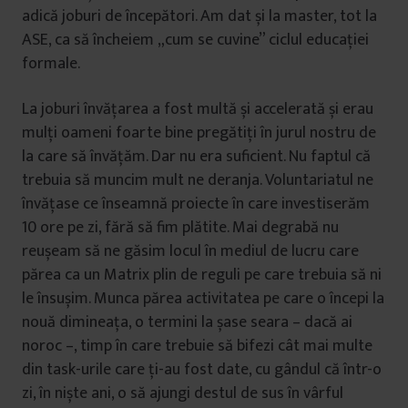
adică joburi de începători. Am dat și la master, tot la
ASE, ca să încheiem „cum se cuvine” ciclul educației
formale.
La joburi învățarea a fost multă și accelerată și erau
mulți oameni foarte bine pregătiți în jurul nostru de
la care să învățăm. Dar nu era suficient. Nu faptul că
trebuia să muncim mult ne deranja. Voluntariatul ne
învățase ce înseamnă proiecte în care investiserăm
10 ore pe zi, fără să fim plătite. Mai degrabă nu
reușeam să ne găsim locul în mediul de lucru care
părea ca un Matrix plin de reguli pe care trebuia să ni
le însușim. Munca părea activitatea pe care o începi la
nouă dimineața, o termini la șase seara – dacă ai
noroc –, timp în care trebuie să bifezi cât mai multe
din task-urile care ți-au fost date, cu gândul că într-o
zi, în niște ani, o să ajungi destul de sus în vârful