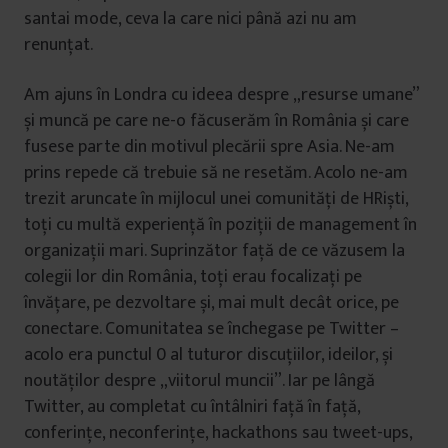
santai mode, ceva la care nici până azi nu am
renunțat.
Am ajuns în Londra cu ideea despre „resurse umane”
și muncă pe care ne-o făcuserăm în România și care
fusese parte din motivul plecării spre Asia. Ne-am
prins repede că trebuie să ne resetăm. Acolo ne-am
trezit aruncate în mijlocul unei comunități de HRiști,
toți cu multă experiență în poziții de management în
organizații mari. Suprinzător față de ce văzusem la
colegii lor din România, toți erau focalizați pe
învățare, pe dezvoltare și, mai mult decât orice, pe
conectare. Comunitatea se închegase pe Twitter –
acolo era punctul 0 al tuturor discuțiilor, ideilor, și
noutăților despre „viitorul muncii”. Iar pe lângă
Twitter, au completat cu întâlniri față în față,
conferințe, neconferințe, hackathons sau tweet-ups,