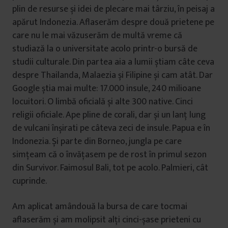
plin de resurse și idei de plecare mai târziu, în peisaj a
apărut Indonezia. Aflaserăm despre două prietene pe
care nu le mai văzuserăm de multă vreme că
studiază la o universitate acolo printr-o bursă de
studii culturale. Din partea aia a lumii știam câte ceva
despre Thailanda, Malaezia și Filipine și cam atât. Dar
Google știa mai multe: 17.000 insule, 240 milioane
locuitori. O limbă oficială și alte 300 native. Cinci
religii oficiale. Ape pline de corali, dar și un lanț lung
de vulcani înșirati pe câteva zeci de insule. Papua e în
Indonezia. Și parte din Borneo, jungla pe care
simțeam că o învățasem pe de rost în primul sezon
din Survivor. Faimosul Bali, tot pe acolo. Palmieri, cât
cuprinde.
Am aplicat amândouă la bursa de care tocmai
aflaserăm și am molipsit alți cinci-șase prieteni cu