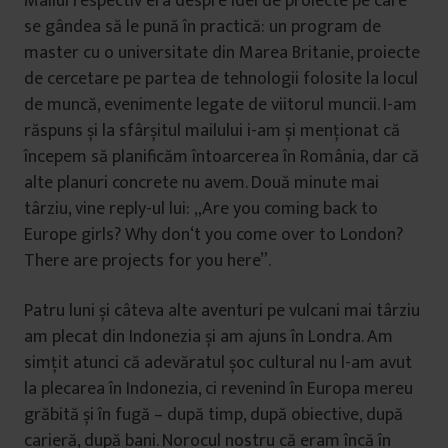
Mailul respectiv era despre idei de proiecte pe care
se gândea să le pună în practică: un program de
master cu o universitate din Marea Britanie, proiecte
de cercetare pe partea de tehnologii folosite la locul
de muncă, evenimente legate de viitorul muncii. I-am
răspuns și la sfârșitul mailului i-am și menționat că
începem să planificăm întoarcerea în România, dar că
alte planuri concrete nu avem. Două minute mai
târziu, vine reply-ul lui: „Are you coming back to
Europe girls? Why don‘t you come over to London?
There are projects for you here”.
Patru luni și câteva alte aventuri pe vulcani mai târziu
am plecat din Indonezia și am ajuns în Londra. Am
simțit atunci că adevăratul șoc cultural nu l-am avut
la plecarea în Indonezia, ci revenind în Europa mereu
grăbită și în fugă – după timp, după obiective, după
carieră, după bani. Norocul nostru că eram încă în