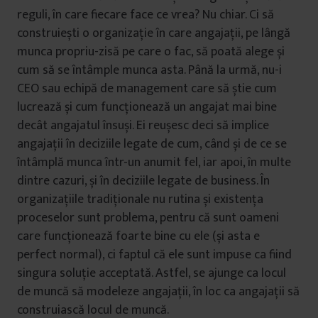
reguli, în care fiecare face ce vrea? Nu chiar. Ci să
construiești o organizație în care angajații, pe lângă
munca propriu-zisă pe care o fac, să poată alege și
cum să se întâmple munca asta. Până la urmă, nu-i
CEO sau echipă de management care să știe cum
lucrează și cum funcționează un angajat mai bine
decât angajatul însuși. Ei reușesc deci să implice
angajații în deciziile legate de cum, când și de ce se
întâmplă munca într-un anumit fel, iar apoi, în multe
dintre cazuri, și în deciziile legate de business. În
organizațiile tradiționale nu rutina și existența
proceselor sunt problema, pentru că sunt oameni
care funcționează foarte bine cu ele (și asta e
perfect normal), ci faptul că ele sunt impuse ca fiind
singura soluție acceptată. Astfel, se ajunge ca locul
de muncă să modeleze angajații, în loc ca angajații să
construiască locul de muncă.