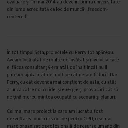
evaluare și, în mai 2014 au devenit prima universitate
din lume acreditată ca loc de muncă „freedom-
centered”.
În tot timpul ăsta, proiectele cu Perry tot apăreau.
Aveam încă atât de multe de învățat și nivelul la care
el făcea consultanță era atât de înalt încât nu îl
puteam ajuta atât de mult pe cât ne-am fi dorit. Dar
Perry, cu cât devenea mai conștient de asta, cu atât
arunca către noi cu idei și energie și provocări cât să
ne țină mereu mintea ocupată cu scenarii și planuri.
Cel mai mare proiect la care am lucrat a fost
dezvoltarea unui curs online pentru CIPD, cea mai
mare organizație profesională de resurse umane din