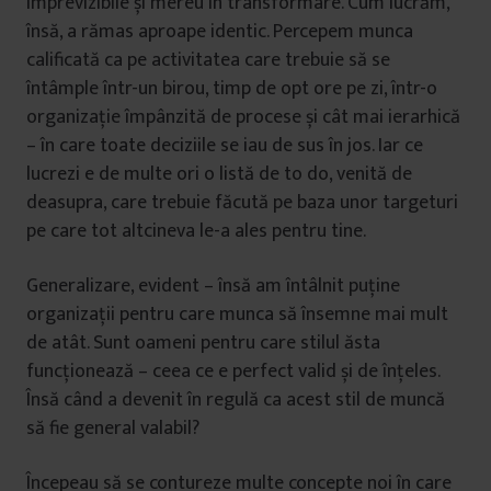
imprevizibile și mereu în transformare. Cum lucrăm,
însă, a rămas aproape identic. Percepem munca
calificată ca pe activitatea care trebuie să se
întâmple într-un birou, timp de opt ore pe zi, într-o
organizație împânzită de procese și cât mai ierarhică
– în care toate deciziile se iau de sus în jos. Iar ce
lucrezi e de multe ori o listă de to do, venită de
deasupra, care trebuie făcută pe baza unor targeturi
pe care tot altcineva le-a ales pentru tine.
Generalizare, evident – însă am întâlnit puține
organizații pentru care munca să însemne mai mult
de atât. Sunt oameni pentru care stilul ăsta
funcționează – ceea ce e perfect valid și de înțeles.
Însă când a devenit în regulă ca acest stil de muncă
să fie general valabil?
Începeau să se contureze multe concepte noi în care