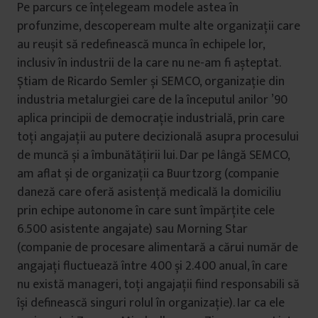
Pe parcurs ce înțelegeam modele astea în
profunzime, descopeream multe alte organizații care
au reușit să redefinească munca în echipele lor,
inclusiv în industrii de la care nu ne-am fi așteptat.
Știam de Ricardo Semler și SEMCO, organizație din
industria metalurgiei care de la începutul anilor ’90
aplica principii de democrație industrială, prin care
toți angajații au putere decizională asupra procesului
de muncă și a îmbunătățirii lui. Dar pe lângă SEMCO,
am aflat și de organizații ca Buurtzorg (companie
daneză care oferă asistență medicală la domiciliu
prin echipe autonome în care sunt împărțite cele
6.500 asistente angajate) sau Morning Star
(companie de procesare alimentară a cărui număr de
angajați fluctuează între 400 și 2.400 anual, în care
nu există manageri, toți angajații fiind responsabili să
își definească singuri rolul în organizație). Iar ca ele