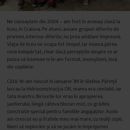
Ne cunoaștem din 2004 – am fost în aceeași clasă la
liceu, în Craiova. Pe atunci aveam grupuri diferite de
prieteni, interese diferite, nu prea umblam împreună.
Viața de liceu ne ocupa tot timpul, iar munca părea
ceva îndepărtat, chiar dacă percepțiile despre ce ar
putea să însemne ni le-am format, inconștient, încă
din copilărie.
Cătă: M-am născut în ianuarie ‘89 în Slatina. Părinții
lucrau la Hidroconstrucția Olt, mama era contabil, iar
tata maistru. Birourile lor erau în apropierea
șantierului, lângă câteva blocuri mici, cu grădini,
construite special pentru familiile angajaților. Acolo
am crescut eu și fratele meu mai mare, cu mulți copii,
liberi să explorăm și să ne jucăm în împrejurimi