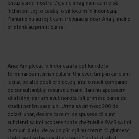
entuziasmul nostru. Deja ne imaginam cum o să
închiriem toți o casă și o să locuim în Indonezia.
Planurile nu au ieșit cum trebuiau și doar Ana și încă o
prietenă au primit bursa.
Ana:
Am plecat în Indonezia la opt luni de la
terminarea internshipului în Unilever, timp în care am
lucrat pe alte două proiecte și într-o mică companie
de consultanță și resurse umane. Bani nu apucasem
să strâng, dar am avut norocul să primesc bursa de
studiu pentru șase luni. Urma să primesc 200 de
dolari lunar, despre care mi se spusese că sunt
suficienți să îmi acopere toate cheltuielile. Până să îmi
cumpăr biletul de avion părinții au crezut că glumesc
și nici apoi nu le-a venit să creadă că las și job și