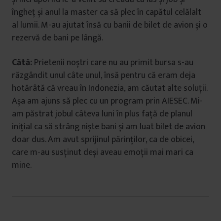
îngheț și anul la master ca să plec în capătul celălalt
al lumii. M-au ajutat însă cu banii de bilet de avion și o
rezervă de bani pe lângă.
Cătă:
Prietenii noștri care nu au primit bursa s-au
răzgândit unul câte unul, însă pentru că eram deja
hotărâtă că vreau în Indonezia, am căutat alte soluții.
Așa am ajuns să plec cu un program prin AIESEC. Mi-
am păstrat jobul câteva luni în plus față de planul
inițial ca să strâng niște bani și am luat bilet de avion
doar dus. Am avut sprijinul părinților, ca de obicei,
care m-au susținut deși aveau emoții mai mari ca
mine.