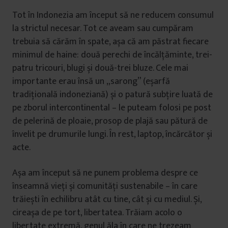
Tot în Indonezia am început să ne reducem consumul
la strictul necesar. Tot ce aveam sau cumpăram
trebuia să cărăm în spate, așa că am păstrat fiecare
minimul de haine: două perechi de încălțăminte, trei-
patru tricouri, blugi și două-trei bluze. Cele mai
importante erau însă un „sarong” (eșarfă
tradițională indoneziană) și o patură subțire luată de
pe zborul intercontinental – le puteam folosi pe post
de pelerină de ploaie, prosop de plajă sau pătură de
învelit pe drumurile lungi. În rest, laptop, încărcător și
acte.
Așa am început să ne punem problema despre ce
înseamnă vieți și comunități sustenabile – în care
trăiești în echilibru atât cu tine, cât și cu mediul. Și,
cireașa de pe tort, libertatea. Trăiam acolo o
libertate extremă, genul ăla în care ne trezeam