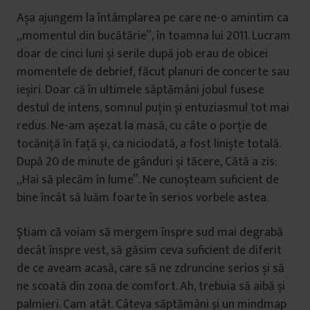
Așa ajungem la întâmplarea pe care ne-o amintim ca
„momentul din bucătărie”, în toamna lui 2011. Lucram
doar de cinci luni și serile după job erau de obicei
momentele de debrief, făcut planuri de concerte sau
ieșiri. Doar că în ultimele săptămâni jobul fusese
destul de intens, somnul puțin și entuziasmul tot mai
redus. Ne-am așezat la masă, cu câte o porție de
tocăniță în față și, ca niciodată, a fost liniște totală.
După 20 de minute de gânduri și tăcere, Cătă a zis:
„Hai să plecăm în lume”. Ne cunoșteam suficient de
bine încât să luăm foarte în serios vorbele astea.
Știam că voiam să mergem înspre sud mai degrabă
decât înspre vest, să găsim ceva suficient de diferit
de ce aveam acasă, care să ne zdruncine serios și să
ne scoată din zona de comfort. Ah, trebuia să aibă și
palmieri. Cam atât. Câteva săptămâni și un mindmap