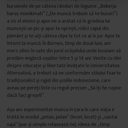
t
buruienile de pe câteva rânduri de legume. „Bekerja
u
harus menikmati” („De muncă trebuie să te bucuri”)
l
a zis el atunci și apoi ne-a arătat că în grădina lui
u
muncești un pic și apoi te oprești, ridici capul din
i
pământ și te uiți câteva clipe la tot ce ai în jur. Apoi te
întorci la muncă. În Borneo, timp de două luni, am
mers zilnic în sate din jurul orășelului unde locuiam să
predăm engleză copiilor între 5 și 14 ani. Venite cu idei
despre educație și libertate învățate în Universitatea
Alternativă, a trebuit să ne conformăm stilului foarte
tradiționalist și rigid din școlile indoneziene, care
aveau pe pereți liste cu reguli precum „Să îți fie rușine
dacă faci greșeli”.
Așa am experimentat munca în țara în care viața e
trăită în modul „pelan, pelan” (încet, încet) și „santai
saja” (pur și simplu relaxează-te); ideea de „timp