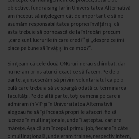
concepte ca management de proiect, setare de
obiective, fundraising. Iar în Universitatea Alternativă
am început să înțelegem cât de important e să ne
asumăm responsabilitatea propriei învățări și că
asta trebuie să pornească de la întrebări precum
„care sunt lucrurile în care cred?” și „despre ce îmi
place pe bune să învăț și în ce mod?”.
Simțeam că cele două ONG-uri ne-au schimbat, dar
nu ne-am prins atunci exact ce să facem. Pe de o
parte, ajunseserăm să privim voluntariatul ca pe o
bulă care trebuia să se spargă odată cu terminarea
facultății. Pe de altă parte, toți oamenii pe care îi
admiram în VIP și în Universitatea Alternativă
alegeau fie să își înceapă propriile afaceri, fie să
lucreze în multinaționale, unde îi așteptau cariere
mărețe. Așa că am început primul job, fiecare în câte
o multinațională, unde eram trainee, respectiv intern,