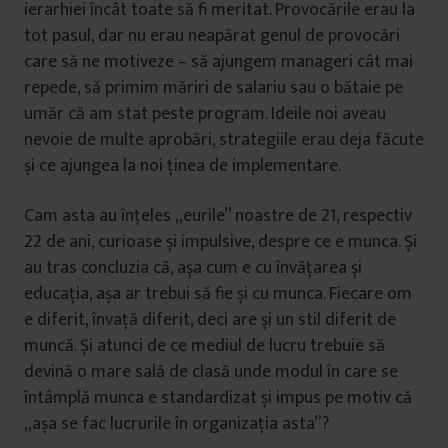
ierarhiei încât toate să fi meritat. Provocările erau la
tot pasul, dar nu erau neapărat genul de provocări
care să ne motiveze – să ajungem manageri cât mai
repede, să primim măriri de salariu sau o bătaie pe
umăr că am stat peste program. Ideile noi aveau
nevoie de multe aprobări, strategiile erau deja făcute
și ce ajungea la noi ținea de implementare.
Cam asta au înțeles „eurile” noastre de 21, respectiv
22 de ani, curioase și impulsive, despre ce e munca. Și
au tras concluzia că, așa cum e cu învățarea și
educația, așa ar trebui să fie și cu munca. Fiecare om
e diferit, învață diferit, deci are și un stil diferit de
muncă. Și atunci de ce mediul de lucru trebuie să
devină o mare sală de clasă unde modul în care se
întâmplă munca e standardizat și impus pe motiv că
„așa se fac lucrurile în organizația asta”?