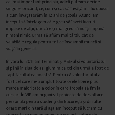
cel mai important principiu, adică puteam decide
singure, oricând, ce, cum și cât să învățăm – fix opusul
a cum învățaserăm în 12 ani de școală. Atunci am
început să înțelegem că e greu să înveți lucruri
impuse de alții, dar că e și mai greu să nu îți impună
nimeni nimic. Urma să aflăm mai târziu cât de
valabilă e regula pentru tot ce înseamnă muncă și
viață în general.
În vara lui 2011 am terminat și ASE-ul și voluntariatul
și până în ziua de azi glumim că cel din urmă a fost de
fapt facultatea noastră. Pentru că voluntariatul a
fost cel care ne-a umplut toate orele libere plus
marea majoritate a celor în care trebuia să fim la
cursuri. În VIP am organizat proiecte de dezvoltare
personală pentru studenți din București și din alte
orașe mari din țară și așa am început să lucrăm cu