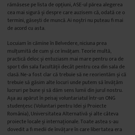
rămăsese pe lista de opțiuni, ASE-ul părea alegerea
cea mai sigură și despre care auzisem că, odată ce o
termini, găsești de muncă. Ai noștri nu puteau fi mai
de acord cu asta.
Locuiam în cămine în Belvedere, niciuna prea
mulțumită de cum și ce învățam. Teorie multă,
practică deloc și entuziasm mai mare pentru ora de
sport din sala facultății decât pentru cea din sala de
clasă. Ne-a fost clar că trebuie să ne reorientăm și că
trebuie să găsim alte locuri unde putem să învățăm
lucruri pe bune și să dăm sens lumii din jurul nostru.
Așa au apărut în peisaj voluntariatul într-un ONG
studențesc (Voluntari pentru Idei și Proiecte
România), Universitatea Alternativă și alte câteva
proiecte locale și internaționale. Toate astea s-au
dovedit a fi medii de învățare în care libertatea era