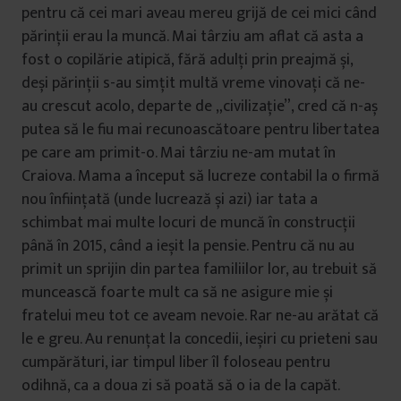
pentru că cei mari aveau mereu grijă de cei mici când
părinții erau la muncă. Mai târziu am aflat că asta a
fost o copilărie atipică, fără adulți prin preajmă și,
deși părinții s-au simțit multă vreme vinovați că ne-
au crescut acolo, departe de „civilizație”, cred că n-aș
putea să le fiu mai recunoascătoare pentru libertatea
pe care am primit-o. Mai târziu ne-am mutat în
Craiova. Mama a început să lucreze contabil la o firmă
nou înființată (unde lucrează și azi) iar tata a
schimbat mai multe locuri de muncă în construcții
până în 2015, când a ieșit la pensie. Pentru că nu au
primit un sprijin din partea familiilor lor, au trebuit să
muncească foarte mult ca să ne asigure mie și
fratelui meu tot ce aveam nevoie. Rar ne-au arătat că
le e greu. Au renunțat la concedii, ieșiri cu prieteni sau
cumpărături, iar timpul liber îl foloseau pentru
odihnă, ca a doua zi să poată să o ia de la capăt.