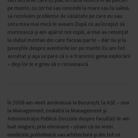
faci lucrurile care îți plac. În cazul nostru erau plecări
pe munte, cu cortul sau concedii la mare sau la salină,
să rezolvăm probleme de sănătate pe care eu sau
sora mea mai mică le aveam. După ce au început să
muncească și am apărut noi copiii, ai mei au renunțat
la clubul montan din care făceau parte – dar nu și la
poveștile despre aventurile lor pe munte. Eu am tot
ascultat și așa se pare că s-a transmis gena explorării
– deși lor le e greu să o recunoască.
În 2008 am venit amândouă la București, la ASE – una
la Management, cealaltă la Management și
Administrație Publică. Deciziile despre facultăți le-am
luat singure, prin eliminare – știam că nu vrem
medicină, politehnică sau arhitectură și din tot ce