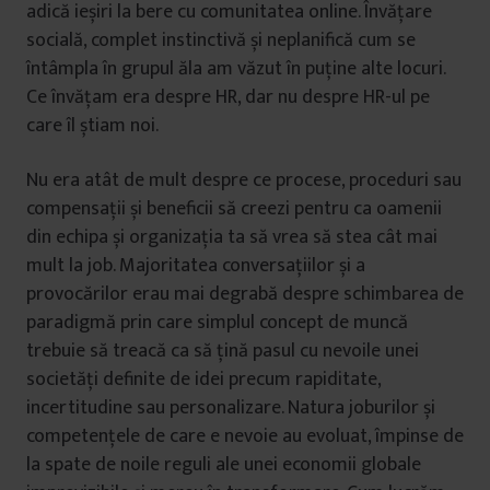
adică ieșiri la bere cu comunitatea online. Învățare
socială, complet instinctivă și neplanifică cum se
întâmpla în grupul ăla am văzut în puține alte locuri.
Ce învățam era despre HR, dar nu despre HR-ul pe
care îl știam noi.
Nu era atât de mult despre ce procese, proceduri sau
compensații și beneficii să creezi pentru ca oamenii
din echipa și organizația ta să vrea să stea cât mai
mult la job. Majoritatea conversațiilor și a
provocărilor erau mai degrabă despre schimbarea de
paradigmă prin care simplul concept de muncă
trebuie să treacă ca să țină pasul cu nevoile unei
societăți definite de idei precum rapiditate,
incertitudine sau personalizare. Natura joburilor și
competențele de care e nevoie au evoluat, împinse de
la spate de noile reguli ale unei economii globale