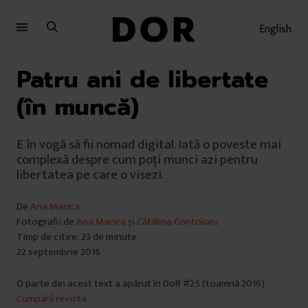
Sari
Sari
la
la
English
meniu
conținut
Patru ani de libertate
(în muncă)
E în vogă să fii nomad digital. Iată o poveste mai
complexă despre cum poți munci azi pentru
libertatea pe care o visezi.
De
Ana Marica
Fotografii de
Ana Marica și Cătălina Contoloru
Timp de citire: 23 de minute
22 septembrie 2016
O parte din acest text a apărut în DoR #25 (toamnă 2016)
Cumpără revista