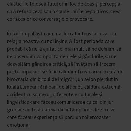
elastic” le folosea tuturor în loc de ceas și percepția
că a refuza ceva sau a spune „nu” e nepoliticos, ceea
ce făcea orice conversație o provocare.
În tot timpul ăsta am mai lucrat intens la ceva – la
relația noastră cu noi înșine. A fost perioada care
probabil că ne-a ajutat cel mai mult să ne definim, să
ne observăm comportamentele și gândurile, să ne
dezvoltăm gândirea critică, să învățăm să trecem
peste impulsuri și să ne calmăm. Frustrarea creată de
birocrația din biroul de imigrări, un avion pierdut în
Kuala Lumpur fără bani de alt bilet, căldura extremă,
accident cu scuterul, diferențele culturale și
lingvistice care făceau comunicarea cu cei din jur
greoaie au fost câteva din întâmplările de zi cu zi
care făceau experiența să pară un rollercoaster
emoțional.