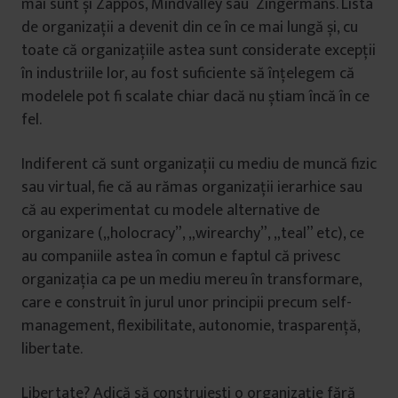
mai sunt și Zappos, Mindvalley sau Zingermans. Lista
de organizații a devenit din ce în ce mai lungă și, cu
toate că organizațiile astea sunt considerate excepții
în industriile lor, au fost suficiente să înțelegem că
modelele pot fi scalate chiar dacă nu știam încă în ce
fel.
Indiferent că sunt organizații cu mediu de muncă fizic
sau virtual, fie că au rămas organizații ierarhice sau
că au experimentat cu modele alternative de
organizare („holocracy”, „wirearchy”, „teal” etc), ce
au companiile astea în comun e faptul că privesc
organizația ca pe un mediu mereu în transformare,
care e construit în jurul unor principii precum self-
management, flexibilitate, autonomie, trasparență,
libertate.
Libertate? Adică să construiești o organizație fără