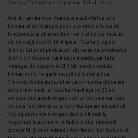
Munca a fost mereu despre sacrificii și rutină.
Ana: În familia mea, munca era activitatea care
trebuia să se întâmple pentru ca orice altceva să
funcționeze și să avem banii care să ne permită un
stil de viață decent, fără lipsuri. Mama e inginer
chimist (a lucrat până acum câțiva ani la combinatul
chimic din Craiova, până să se închidă), iar tata
impiegat de mișcare la CFR (dirijează circulața
trenurilor într-o gară micuță de la marginea
Craiovei). Ambii au lucrat în ture – mama câțiva ani
când eram mică, iar tata lucrează așa de 20 ani.
Vorbeau des acasă despre cum a fost ziua sau tura
lor, ce a fost bine și ce a fost rău. Așa am început să
înțeleg că munca e despre disciplină multă,
responsabilitate mare, rutină zilnică și oboseală
constantă. Și că în puținul timp rămas liber trebuie să