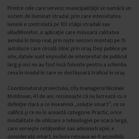
Printre cele care servesc municipalității se numără un
sistem de iluminat stradal, prin care intensitatea
luminii e controlată pe 101 stâlpi stradali sau
uRadMonitor, o aplicație care măsoară calitatea
aerului în timp real, prin niște senzori montați pe 15
autobuze care circulă zilnic prin oraș. Deși publice pe
site, datele sunt imposibil de interpretat de publicul
larg și nici nu au fost încă folosite pentru a schimba
ceva în modul în care se desfășoară traficul în oraș.
Coordonatorul proiectului, city managerul Nicolaie
Moldovan, 41 de ani, recunoaște că nu lucrează cu o
definiție clară a ce înseamnă „soluție smart”, ce se
califică și ce nu în această categorie. Practic, orice
modalitate de utilizare a tehnologiei pe scară largă,
care servește cetățenilor sau administrației, e
considerată smart, inclusiv rețeaua wi-fi accesibilă