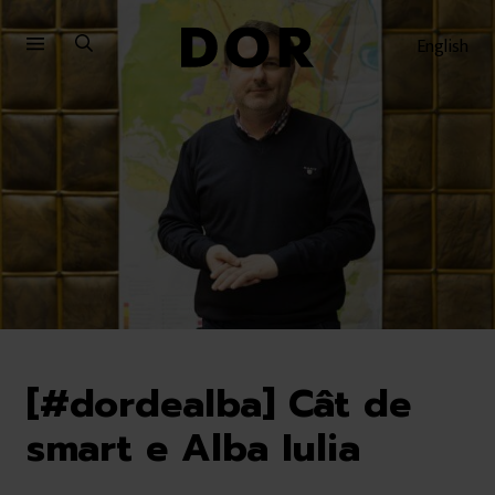
Sari
Sari
la
la
English
meniu
conținut
[#dordealba] Cât de
smart e Alba Iulia