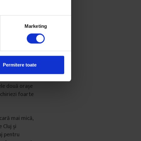
ilor”.
rogramatorii
Marketing
 ca să vadă cum
ltă” spune Ceia,
Permitere toate
ovestește că
pple și
cele două orașe
nchiriezi foarte
scară mai mică,
 Cluj și
uj pentru