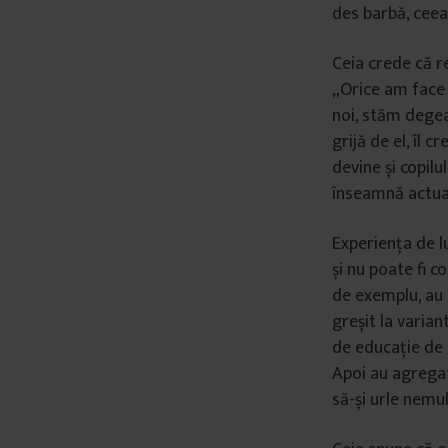
des barbă, ceea 
Ceia crede că re
„Orice am face p
noi, stăm degeab
grijă de el, îl 
devine și copilu
înseamnă actuali
Experiența de l
și nu poate fi c
de exemplu, au 
greșit la varian
de educație de 
Apoi au agregat
să-și urle nemul