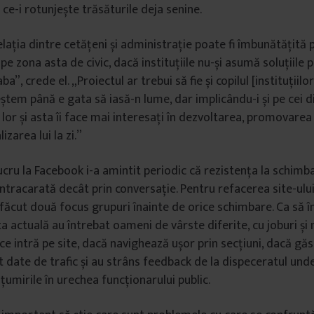
ce-i rotunjește trăsăturile deja senine.
lația dintre cetățeni și administrație poate fi îmbunătățită 
e zona asta de civic, dacă instituțiile nu-și asumă soluțiile 
a”, crede el. „Proiectul ar trebui să fie și copilul [instituții
creștem până e gata să iasă-n lume, dar implicându-i și pe cei din
l lor și asta îi face mai interesați în dezvoltarea, promovarea 
zarea lui la zi.”
ucru la Facebook i-a amintit periodic că rezistența la schimb
ontracarată decât prin conversație. Pentru refacerea site-ului
făcut două focus grupuri înainte de orice schimbare. Ca să î
ta actuală au întrebat oameni de vârste diferite, cu joburi și n
ce intră pe site, dacă navighează ușor prin secțiuni, dacă găs
 date de trafic și au strâns feedback de la dispeceratul un
țumirile în urechea funcționarului public.