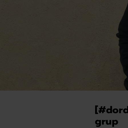
[#dord
grup