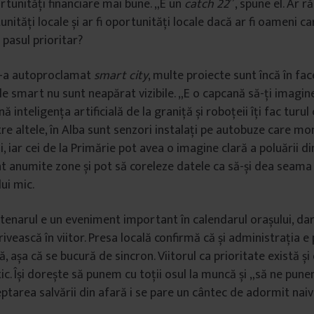
ortunități financiare mai bune. „E un
catch 22
”, spune el. Ar
unități locale și ar fi oportunități locale dacă ar fi oameni ca
 pasul prioritar?
 s-a autoproclamat
smart city
, multe proiecte sunt încă în fac
le smart nu sunt neapărat vizibile. „E o capcană să-ți imagine
ă inteligența artificială de la graniță și roboțeii îți fac turul 
tre altele, în Alba sunt senzori instalați pe autobuze care m
i, iar cei de la Primărie pot avea o imagine clară a poluării d
t anumite zone și pot să coreleze datele ca să-și dea seama 
ui mic.
ntenarul e un eveniment important în calendarul orașului, d
rivească în viitor. Presa locală confirmă că și administrația e
 așa că se bucură de sincron. Viitorul ca prioritate există și
tic. Își dorește să punem cu toții osul la muncă și „să ne pun
ptarea salvării din afară i se pare un cântec de adormit naivi