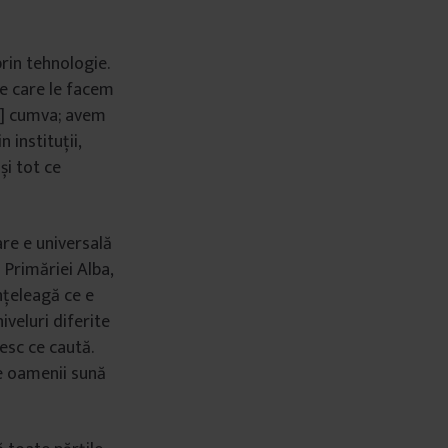
prin tehnologie.
pe care le facem
lor] cumva; avem
 instituții,
și tot ce
are e universală
 Primăriei Alba,
nțeleagă ce e
iveluri diferite
esc ce caută.
de oamenii sună