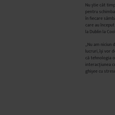
Nu știe cât tim
pentru schimbar
în fiecare sâmbă
care au început 
la Dublin la Coo
„Nu am niciun d
lucruri, își vor
că tehnologia o
interacțiunea cu
ghișee cu stres