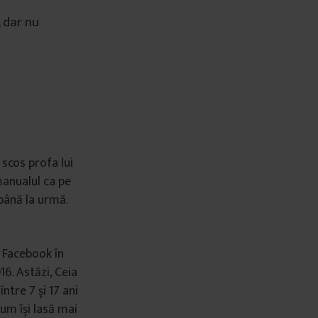
, dar nu
 scos profa lui
manualul ca pe
 până la urmă.
a Facebook în
16. Astăzi, Ceia
ntre 7 și 17 ani
cum își lasă mai