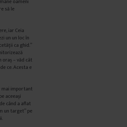
 rămâne oameni
re să le
ere, iar Ceia
zi un un loc în
cetății ca ghid.”
onitorizează
in oraș – văd cât
de ce. Acesta e
ar mai important
 pe aceeași
 de când a aflat
em un target” pe
i.