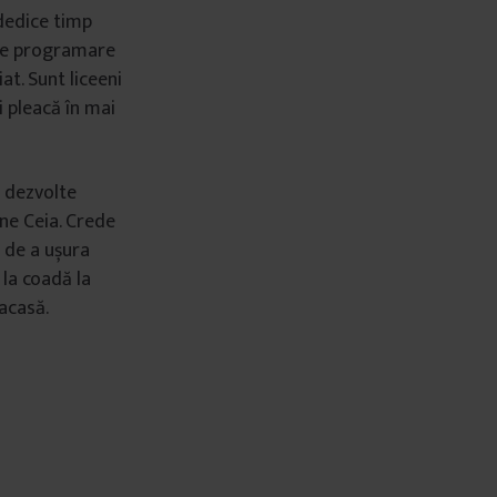
 dedice timp
 de programare
at. Sunt liceeni
i pleacă în mai
ă dezvolte
une Ceia. Crede
 de a ușura
 la coadă la
acasă.