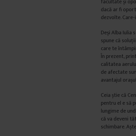
facultate și op
â
dacă ar fi oport
n
dezvolte. Care-i
t
u
Deși Alba Iulia
l
spune că soluții
u
care te întâmpin
i
În prezent, prin
calitatea aerulu
de afectate sun
avantajul orașul
Ceia știe că Ce
pentru el e să p
lungime de undă,
că va deveni tă
schimbare. Aște