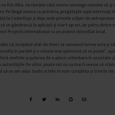
p va fi în Alba: va rămâne câtă vreme convinge oamenii să-și
e. Pe lângă munca cu primăria, pregătește copii interesați
tă la CoderDojo și deja vede primele sclipiri de antreprenori
să se gândească la aplicații și start-up-uri, iar patru dintre e
lest Projects International cu un proiect dezvoltat local.
ubiu că, începând atât de tineri să cunoască lumea asta și s
 dezvolta în paralel și o viziune mai optimistă că se poate”, sp
feră uneltele și puterea de a aduce schimbare în societate și
 autoritățile. Pe viitor, poate nici nu va mai fi nevoie să stăm
ul că nu am adus toate actele; le vom completa și trimite de 