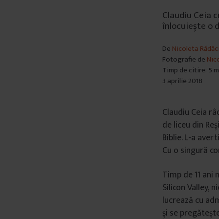
Claudiu Ceia c
înlocuiește o 
De
Nicoleta Rădăc
Fotografie de
Nic
Timp de citire: 5 
3 aprilie 2018
Claudiu Ceia râd
de liceu din Re
Biblie. L-a aver
Cu o singură co
Timp de 11 ani n
Silicon Valley, 
lucrează cu admi
și se pregătește