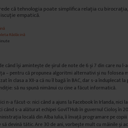
rede că tehnologia poate simplifica relația cu birocrația
discuție empatică.
ină
oleta Rădăcină
minute
e când își amintește de șirul de note de 6 și 7 din care nu l-a
șița – pentru că propunea algoritmi alternativi și nu folosea 
tizat în clasa a XII-a că nu îl bagă în BAC, dar s-a înduplecat la
ndiție: să nu spună nimănui cu cine a făcut informatică.
ici n-a făcut-o: nici când a ajuns la Facebook în Irlanda, nici l
nici când s-a alăturat echipei GovITHub în guvernul Cioloș în 20
nistrația locală din Alba Iulia, îi învață programare pe copiii î
 să devină tătic. Are 30 de ani, vorbește mult cu mâinile și a