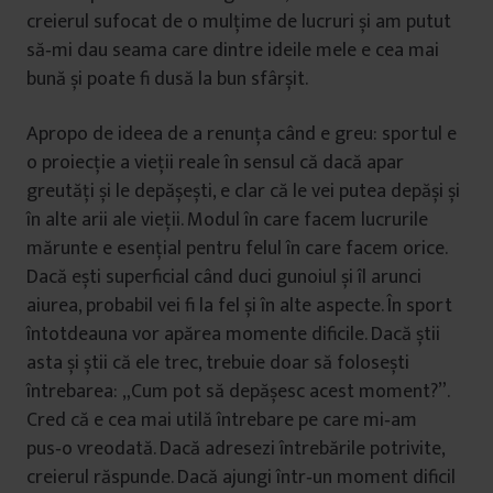
creierul sufocat de o mulțime de lucruri și am putut
să‑mi dau seama care dintre ideile mele e cea mai
bună și poate fi dusă la bun sfârșit.
Apropo de ideea de a renunța când e greu: sportul e
o proiecție a vieții reale în sensul că dacă apar
greutăți și le depășești, e clar că le vei putea depăși și
în alte arii ale vieții. Modul în care facem lucrurile
mărunte e esențial pentru felul în care facem orice.
Dacă ești superficial când duci gunoiul și îl arunci
aiurea, probabil vei fi la fel și în alte aspecte. În sport
întotdeauna vor apărea momente dificile. Dacă știi
asta și știi că ele trec, trebuie doar să folosești
întrebarea: „Cum pot să depășesc acest moment?”.
Cred că e cea mai utilă întrebare pe care mi‑am
pus‑o vreodată. Dacă adresezi întrebările potrivite,
creierul răspunde. Dacă ajungi într‑un moment dificil