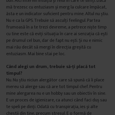
bun. Aici intervin intuiția și felul în care te simți. Dacă
mă trezesc cu entuziasm și merg la culcare împăcat,
ăsta e un indicator suficient pentru mine. Altul nu știu.
Nu e ca la GPS. Trebuie să asculți feelingul. Partea
frumoasă în a te trezi devreme, a petrece niște timp
cu tine este că eviți situația în care ai senzația că ești
pe drumul cel bun, dar de fapt nu ești. Și nu e nimic
mai rău decât să mergi în direcția greșită cu
entuziasm. Mai bine stai pe loc.
Când alegi un drum, trebuie să‑ți placă tot
timpul?
Nu. Nu știu niciun alergător care să spună că îi place
mereu să alerge sau că are tot timpul chef. Pentru
mine alergarea nu e un hobby sau un obiectiv în sine.
E un proces de igienizare, ca atunci când faci duș sau
te speli pe dinți. Odată cu transpirația, ies și alte
chestii din tine, precum stresul. E o formă de