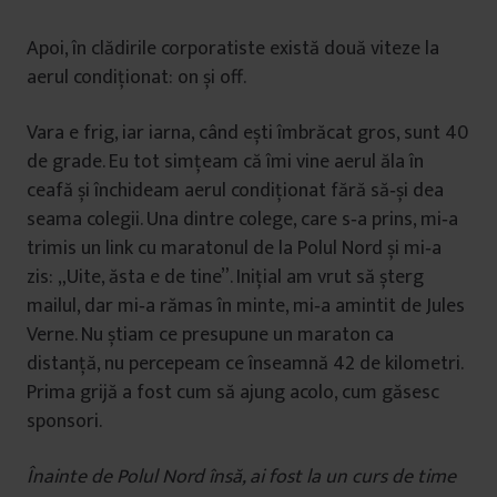
Apoi, în clădirile corporatiste există două viteze la
aerul condiționat: on și off.
Vara e frig, iar iarna, când ești îmbrăcat gros, sunt 40
de grade. Eu tot simțeam că îmi vine aerul ăla în
ceafă și închideam aerul condiționat fără să‑și dea
seama colegii. Una dintre colege, care s‑a prins, mi‑a
trimis un link cu maratonul de la Polul Nord și mi‑a
zis: „Uite, ăsta e de tine”. Inițial am vrut să șterg
mailul, dar mi‑a rămas în minte, mi‑a amintit de Jules
Verne. Nu știam ce presupune un maraton ca
distanță, nu percepeam ce înseamnă 42 de kilometri.
Prima grijă a fost cum să ajung acolo, cum găsesc
sponsori.
Înainte de Polul Nord însă, ai fost la un curs de time