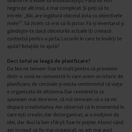
seama ce trebuie să îmbunătățești. Până nu vezi
negru pe alb însă, e mai complicat. Și poți să te
întrebi: „Băi, are legătură obiceiul ăsta cu obiectivele
mele?”. Să zicem că vrei să fii pictor. Fă‑ți inventarul și
gândește‑te dacă obiceiurile actuale îți creează
contextul pentru a picta. Locurile în care te învârți te
ajută? Relațiile te ajută?
Deci totul se leagă de planificare?
Da. Noi ne temem foarte mult pentru că provenim
dintr‑o zonă ex‑comunistă în care avem un istoric de
planificare, de cincinale și exista sentimentul că viața
e organizată de altcineva. Dar revenind la ce
spuneam mai devreme, că mă temeam că o să‑mi
dispară creativitatea. Am observat că în momentul în
care ești creativ, dar dezorganizat, ai o mulțime de
idei, dar duci la bun sfârșit foarte puține. Atunci când
am început să fiu mai organizat, nu am mai avut