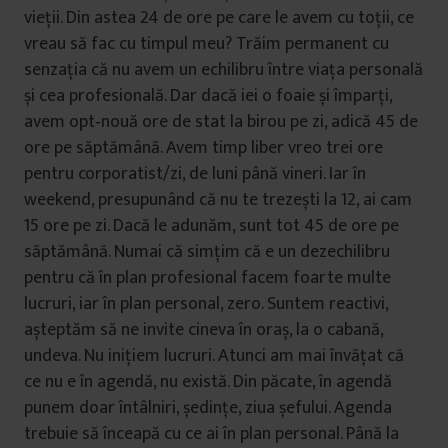
vieții. Din astea 24 de ore pe care le avem cu toții, ce
vreau să fac cu timpul meu? Trăim permanent cu
senzația că nu avem un echilibru între viața personală
și cea profesională. Dar dacă iei o foaie și împarți,
avem opt‑nouă ore de stat la birou pe zi, adică 45 de
ore pe săptămână. Avem timp liber vreo trei ore
pentru corporatist/zi, de luni până vineri. Iar în
weekend, presupunând că nu te trezești la 12, ai cam
15 ore pe zi. Dacă le adunăm, sunt tot 45 de ore pe
săptămână. Numai că simțim că e un dezechilibru
pentru că în plan profesional facem foarte multe
lucruri, iar în plan personal, zero. Suntem reactivi,
așteptăm să ne invite cineva în oraș, la o cabană,
undeva. Nu inițiem lucruri. Atunci am mai învățat că
ce nu e în agendă, nu există. Din păcate, în agendă
punem doar întâlniri, ședințe, ziua șefului. Agenda
trebuie să înceapă cu ce ai în plan personal. Până la