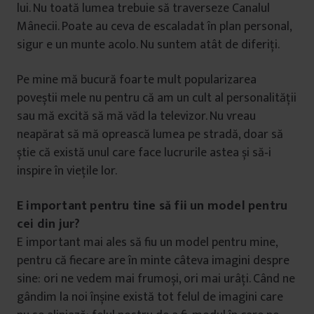
lui. Nu toată lumea trebuie să traverseze Canalul
Mânecii. Poate au ceva de escaladat în plan personal,
sigur e un munte acolo. Nu suntem atât de diferiți.
Pe mine mă bucură foarte mult popularizarea
poveștii mele nu pentru că am un cult al personalității
sau mă excită să mă văd la televizor. Nu vreau
neapărat să mă oprească lumea pe stradă, doar să
știe că există unul care face lucrurile astea și să‑i
inspire în viețile lor.
E important pentru tine să fii un model pentru
cei din jur?
E important mai ales să fiu un model pentru mine,
pentru că fiecare are în minte câteva imagini despre
sine: ori ne vedem mai frumoși, ori mai urâți. Când ne
gândim la noi înșine există tot felul de imagini care