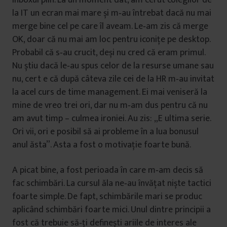
inboxul plin. La un moment dat, am cerut colegilor de
la IT un ecran mai mare și m‑au întrebat dacă nu mai
merge bine cel pe care îl aveam. Le‑am zis că merge
OK, doar că nu mai am loc pentru iconițe pe desktop.
Probabil că s‑au crucit, deși nu cred că eram primul.
Nu știu dacă le‑au spus celor de la resurse umane sau
nu, cert e că după câteva zile cei de la HR m‑au invitat
la acel curs de time management. Ei mai veniseră la
mine de vreo trei ori, dar nu m‑am dus pentru că nu
am avut timp – culmea ironiei. Au zis: „E ultima serie.
Ori vii, ori e posibil să ai probleme în a lua bonusul
anul ăsta”. Asta a fost o motivație foarte bună.
A picat bine, a fost perioada în care m‑am decis să
fac schimbări. La cursul ăla ne‑au învățat niște tactici
foarte simple. De fapt, schimbările mari se produc
aplicând schimbări foarte mici. Unul dintre principii a
fost că trebuie să‑ți definești ariile de interes ale