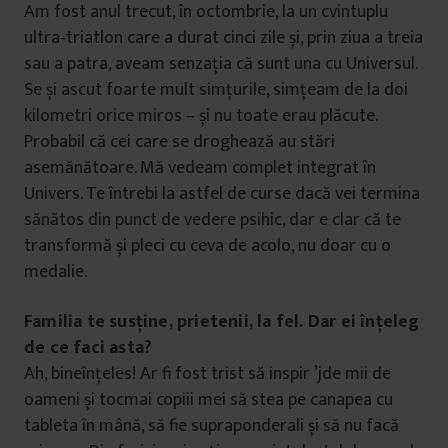
Am fost anul trecut, în octombrie, la un cvintuplu
ultra‑triatlon care a durat cinci zile și, prin ziua a treia
sau a patra, aveam senzația că sunt una cu Universul.
Se și ascut foarte mult simțurile, simțeam de la doi
kilometri orice miros – și nu toate erau plăcute.
Probabil că cei care se droghează au stări
asemănătoare. Mă vedeam complet integrat în
Univers. Te întrebi la astfel de curse dacă vei termina
sănătos din punct de vedere psihic, dar e clar că te
transformă și pleci cu ceva de acolo, nu doar cu o
medalie.
Familia te susține, prietenii, la fel. Dar ei înțeleg
de ce faci asta?
Ah, bineînțeles! Ar fi fost trist să inspir ’jde mii de
oameni și tocmai copiii mei să stea pe canapea cu
tableta în mână, să fie supraponderali și să nu facă