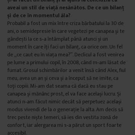
ți‑ai făcut un bilanț și ai ajuns la concluzia că
aveai un stil de viață nesănătos. De ce un bilanț
și de ce în momentul ăla?
Probabil a fost un mix între criza bărbatului la 30 de
ani, o semidepresie în care vegetezi pe canapea și te
gândești la ce s‑a întâmplat până atunci și un
moment în care îți faci un bilanț, ca orice om. Un fel
de „ce caut eu în viața mea?”. Declicul a fost venirea
pe lume a primului copil, în 2008, când m‑am lăsat de
fumat. Grosul schimbărilor a venit însă când Alex, fiul
meu, avea un an și ceva și a început să ne imite, ca
toți copiii. Mi‑am dat seama că dacă eu stau pe
canapea și mănânc prost, el va face același lucru. Și
atunci n‑am făcut nimic decât să perpetuez același
modus vivendi de la o generație la alta. Am decis să
trec peste niște temeri, să ies din vestita zonă de
confort, iar alergarea mi s‑a părut un sport foarte
accesibil.