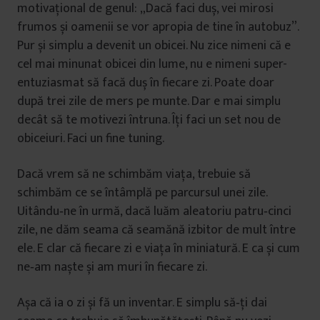
motivațional de genul: „Dacă faci duș, vei mirosi
frumos și oamenii se vor apropia de tine în autobuz”.
Pur și simplu a devenit un obicei. Nu zice nimeni că e
cel mai minunat obicei din lume, nu e nimeni super-
entuziasmat să facă duș în fiecare zi. Poate doar
după trei zile de mers pe munte. Dar e mai simplu
decât să te motivezi întruna. Îți faci un set nou de
obiceiuri. Faci un fine tuning.
Dacă vrem să ne schimbăm viața, trebuie să
schimbăm ce se întâmplă pe parcursul unei zile.
Uitându‑ne în urmă, dacă luăm aleatoriu patru‑cinci
zile, ne dăm seama că seamănă izbitor de mult între
ele. E clar că fiecare zi e viața în miniatură. E ca și cum
ne‑am naște și am muri în fiecare zi.
Așa că ia o zi și fă un inventar. E simplu să‑ți dai