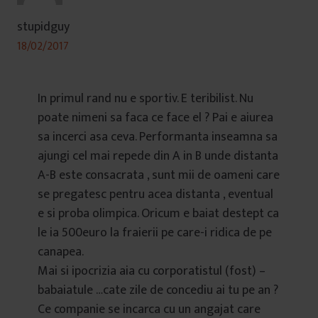
stupidguy
18/02/2017
In primul rand nu e sportiv. E teribilist. Nu
poate nimeni sa faca ce face el ? Pai e aiurea
sa incerci asa ceva. Performanta inseamna sa
ajungi cel mai repede din A in B unde distanta
A-B este consacrata , sunt mii de oameni care
se pregatesc pentru acea distanta , eventual
e si proba olimpica. Oricum e baiat destept ca
le ia 500euro la fraierii pe care-i ridica de pe
canapea.
Mai si ipocrizia aia cu corporatistul (fost) –
babaiatule …cate zile de concediu ai tu pe an ?
Ce companie se incarca cu un angajat care