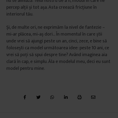
nu se aliniază: felul nostru de a fi, modul în care ne
percep alții și tot așa. Asta creează fricțiune în
interiorul tău.
Și, de multe ori, ne exprimăm la nivel de fantezie –
mi‑ar plăcea, mi‑aș dori… În momentul în care știi
unde vrei să ajungi peste un an, cinci, zece, e bine să
folosești ca model următoarea idee: peste 10 ani, ce
vrei să poți să spui despre tine? Având imaginea aia
clară în cap, e simplu. Ăla e modelul meu, deci eu sunt
model pentru mine.