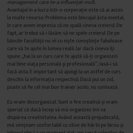
management care te‑a influențat mult.
Avantajul în a lucra într‑o corporație este că ai acces
la multe resurse. Problema este blocajul ăsta mental,
în care avem impresia că ne spală cineva creierul. De
fapt, ar trebui să‑i lăsăm să ne spele creierul. De pe
băncile facultății nu vii cu niște cunoștințe fabuloase
care să te ajute în lumea reală. Iar dacă cineva îți
spune „hai la un curs care te ajută să‑ți organizezi
mai bine viața personală și profesională”, lasă‑i să
facă asta. E important să ajungi la un astfel de curs
deschis la informația respectivă. Dacă pui un zid,
poate să fie cel mai bun trainer acolo, nu contează.
Eu eram dezorganizat. Sunt o fire creativă și eram
speriat că dacă încep să mă organizez îmi va
dispărea creativitatea. Având această prejudecată,
mă simțeam confortabil cu stive de hârtii pe birou și