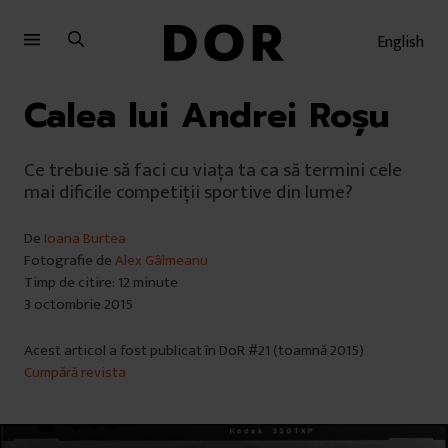
Sari
Sari
la
la
English
meniu
conținut
Calea lui Andrei Roșu
Ce trebuie să faci cu viața ta ca să termini cele
mai dificile competiții sportive din lume?
De
Ioana Burtea
Fotografie de
Alex Gâlmeanu
Timp de citire: 12 minute
3 octombrie 2015
Acest articol a fost publicat în DoR #21 (toamnă 2015)
Cumpără revista