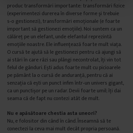
t
produc transformări importante: transformări fizice
u
(experimentezi durerea în diverse forme și trebuie
l
s‑o gestionezi), transformări emoționale (e foarte
u
important să gestionezi emoțiile). Noi suntem ca un
i
călăreț pe un elefant, unde elefantul reprezintă
emoțiile noastre. Ele influențează foarte mult viața.
O cursă te ajută să le gestionezi pentru că ajungi să
ai stări în care râzi sau plângi necontrolat, îți vin tot
felul de gânduri. Ești adus foarte mult cu picioarele
pe pământ la o cursă de anduranță, pentru că ai
senzația că ești un punct infim într‑un univers gigant,
ca un punctișor pe un radar. Devii foarte umil; îți dai
seama că de fapt nu contezi atât de mult.
Nu e apăsătoare chestia asta uneori?
Nu, e folositor din când în când. Înseamnă să te
conectezi la ceva mai mult decât propria persoană.