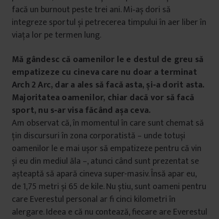
facă un burnout peste trei ani. Mi‑aș dori să
integreze sportul și petrecerea timpului în aer liber în
viața lor pe termen lung.
Mă gândesc că oamenilor le e destul de greu să
empatizeze cu cineva care nu doar a terminat
Arch 2 Arc, dar a ales să facă asta, și‑a dorit asta.
Majoritatea oamenilor, chiar dacă vor să facă
sport, nu s‑ar visa făcând așa ceva.
Am observat că, în momentul în care sunt chemat să
țin discursuri în zona corporatistă – unde totuși
oamenilor le e mai ușor să empatizeze pentru că vin
și eu din mediul ăla –, atunci când sunt prezentat se
așteaptă să apară cineva super-masiv. Însă apar eu,
de 1,75 metri și 65 de kile. Nu știu, sunt oameni pentru
care Everestul personal ar fi cinci kilometri în
alergare. Ideea e că nu contează, fiecare are Everestul