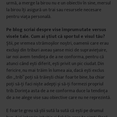
urmă, a merge la birou nu e un obiectiv în sine, mersul
la birou îți asigură un trai sau resursele necesare
pentru viața personală.
Pe blog scriai despre vise împrumutate versus
visele tale. Cum ai știut că sportul e visul tău?
Știi, pe vremea strămoșilor noștri, oamenii care erau
excluși din triburi aveau șanse mici de supraviețuire,
iar noi avem tendința de a ne conforma, pentru că
atunci când ești diferit, ești privit un pic ciudat. Din
fericire, nu mai trăim în lumea aia, dacă ești exclus
din „trib” poți să trăiești chiar foarte bine, ba chiar
poți să‑ți faci niște adepți și să‑ți formezi propriul
trib. Dorința asta de a ne conforma duce la tendința
de a ne alege vise sau obiective care nu ne reprezintă.
E foarte greu să știi sută la sută că ești pe drumul