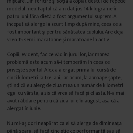
mișcare. Din fericire și soția a copiat destul de repede
modelul meu. Faptul că am dat jos 14 kilograme în
patru luni fără dietă a fost argumentul suprem. A
început să alerge la scurt timp după mine, ceea ce a
fost important și pentru sănătatea cuplului. Are deja
vreo 15 semi‑maratoane și maratoane la activ.
Copiii, evident, fac ce văd în jurul lor, iar marea
problemă este acum să‑i temperăm în ceea ce
privește sportul. Alex a alergat prima lui cursă de
cinci kilometri la trei ani, iar acum, la aproape șapte,
știind că eu alerg de ziua mea un număr de kilometri
egal cu vârsta, a zis că vrea să facă și el asta. N‑a mai
avut răbdare pentru că ziua lui e în august, așa că a
alergat în iunie.
Nu mi‑aș dori neapărat ca ei să alerge de dimineața
până seara, să facă cine știe ce performanță sau să