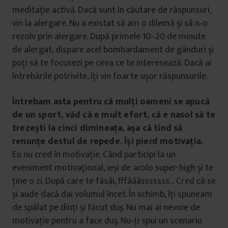
meditație activă. Dacă sunt în căutare de răspunsuri,
vin la alergare. Nu a existat să am o dilemă și să n‑o
rezolv prin alergare. După primele 10–20 de minute
de alergat, dispare acel bombardament de gânduri și
poți să te focusezi pe ceea ce te interesează. Dacă ai
întrebările potrivite, îți vin foarte ușor răspunsurile.
Întrebam asta pentru că mulți oameni se apucă
de un sport, văd că e mult efort, că e nasol să te
trezești la cinci dimineața, așa că tind să
renunțe destul de repede. Își pierd motivația.
Eu nu cred în motivație. Când participi la un
eveniment motivațional, ieși de acolo super-high și te
ține o zi. După care te fâsâi, fffâââsssssss… Cred că se
și aude dacă dai volumul încet. În schimb, îți spuneam
de spălat pe dinți și făcut duș. Nu mai ai nevoie de
motivație pentru a face duș. Nu‑ți spui un scenariu