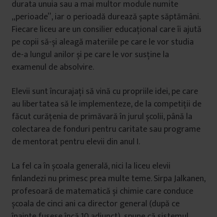
durata unuia sau a mai multor module numite
„perioade”, iar o perioadă durează șapte săptămâni.
Fiecare liceu are un consilier educațional care îi ajută
pe copii să-și aleagă materiile pe care le vor studia
de-a lungul anilor și pe care le vor susține la
examenul de absolvire.
Elevii sunt încurajați să vină cu propriile idei, pe care
au libertatea să le implementeze, de la competiții de
făcut curățenia de primăvară în jurul școlii, până la
colectarea de fonduri pentru caritate sau programe
de mentorat pentru elevii din anul I.
La fel ca în școala generală, nici la liceu elevii
finlandezi nu primesc prea multe teme. Sirpa Jalkanen,
profesoară de matematică și chimie care conduce
școala de cinci ani ca director general (după ce
înainte fusese încă 10 adjunct), spune că sistemul