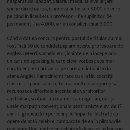
neapărat de lepădat. Salariul mediu la nivelul țării,
spune directoarea, e undeva puțin sub 3.000 de euro,
pe când în liceul ei un profesor – fie suplinitor, fie
permanent – ia 4.000, iar un consilier chiar 5.000.
Când a dat ea concurs pentru postul de titular au mai
fost încă 30 de candidați, își amintește profesoara de
engleză Merri Kannelniemi, înainte de a începe ora –
un curs de speaking la care elevii vorbesc cea mai
curată engleză britanică pe care am întâlnit-o în
afara Angliei. Kannelniemi face cu ei atât exerciții
clasice – îi pune să asculte mai multe dialoguri și să
recunoască diferitele accente ale vorbitorilor:
australian, scoțian, afro-american, nigerian, dar și
unele mai puțin convenționale pentru niște elevi de 17
ani – îi grupează în perechi și le împarte ilustrate cu
opere de artă celebre, cumpărate de ea în plimbările
prin lume. Unul dintre ei trebuie să descrie ilustrata în