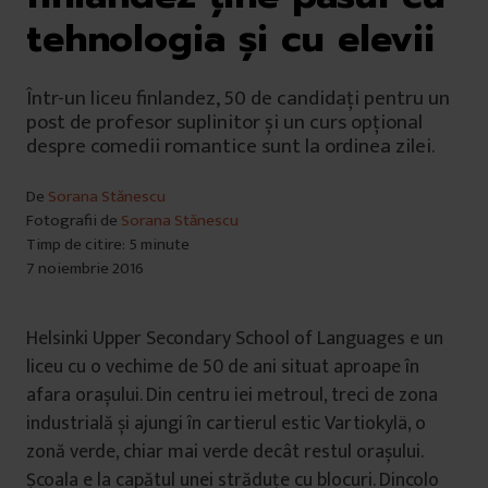
tehnologia și cu elevii
Într-un liceu finlandez, 50 de candidați pentru un
post de profesor suplinitor și un curs opțional
despre comedii romantice sunt la ordinea zilei.
De
Sorana Stănescu
Fotografii de
Sorana Stănescu
Timp de citire: 5 minute
7 noiembrie 2016
Helsinki Upper Secondary School of Languages e un
liceu cu o vechime de 50 de ani situat aproape în
afara orașului. Din centru iei metroul, treci de zona
industrială și ajungi în cartierul estic Vartiokylä, o
zonă verde, chiar mai verde decât restul orașului.
Școala e la capătul unei străduțe cu blocuri. Dincolo