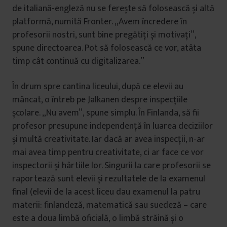
de italiană-engleză nu se ferește să folosească și altă
platformă, numită Fronter. „Avem încredere în
profesorii nostri, sunt bine pregătiți și motivați”,
spune directoarea. Pot să folosească ce vor, atâta
timp cât continuă cu digitalizarea.”
În drum spre cantina liceului, după ce elevii au
mâncat, o întreb pe Jalkanen despre inspecțiile
școlare. „Nu avem”, spune simplu. În Finlanda, să fii
profesor presupune independență în luarea deciziilor
și multă creativitate. Iar dacă ar avea inspecții, n-ar
mai avea timp pentru creativitate, ci ar face ce vor
inspectorii și hârtiile lor. Singurii la care profesorii se
raportează sunt elevii și rezultatele de la examenul
final (elevii de la acest liceu dau examenul la patru
materii: finlandeză, matematică sau suedeză – care
este a doua limbă oficială, o limbă străină și o