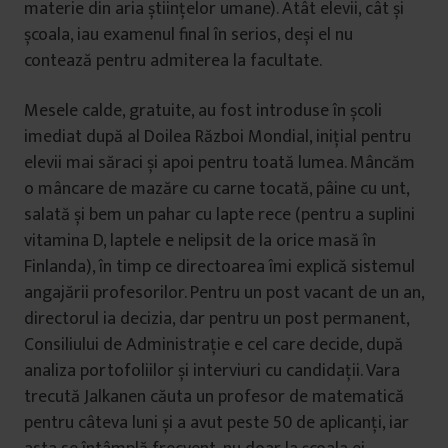
materie din aria științelor umane). Atât elevii, cât și
școala, iau examenul final în serios, deși el nu
contează pentru admiterea la facultate.
Mesele calde, gratuite, au fost introduse în școli
imediat după al Doilea Război Mondial, inițial pentru
elevii mai săraci și apoi pentru toată lumea. Mâncăm
o mâncare de mazăre cu carne tocată, pâine cu unt,
salată și bem un pahar cu lapte rece (pentru a suplini
vitamina D, laptele e nelipsit de la orice masă în
Finlanda), în timp ce directoarea îmi explică sistemul
angajării profesorilor. Pentru un post vacant de un an,
directorul ia decizia, dar pentru un post permanent,
Consiliului de Administrație e cel care decide, după
analiza portofoliilor și interviuri cu candidații. Vara
trecută Jalkanen căuta un profesor de matematică
pentru câteva luni și a avut peste 50 de aplicanți, iar