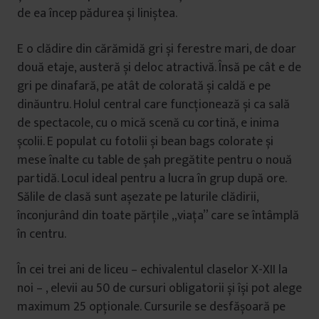
de ea încep pădurea și liniștea.
E o clădire din cărămidă gri și ferestre mari, de doar
două etaje, austeră și deloc atractivă. Însă pe cât e de
gri pe dinafară, pe atât de colorată și caldă e pe
dinăuntru. Holul central care funcționează și ca sală
de spectacole, cu o mică scenă cu cortină, e inima
școlii. E populat cu fotolii și bean bags colorate și
mese înalte cu table de șah pregătite pentru o nouă
partidă. Locul ideal pentru a lucra în grup după ore.
Sălile de clasă sunt așezate pe laturile clădirii,
înconjurând din toate părțile „viața” care se întâmplă
în centru.
În cei trei ani de liceu – echivalentul claselor X-XII la
noi – , elevii au 50 de cursuri obligatorii și își pot alege
maximum 25 opționale. Cursurile se desfășoară pe