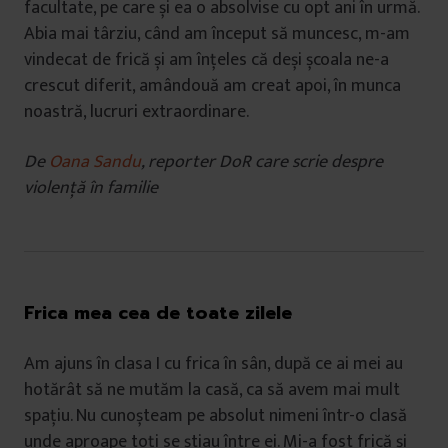
facultate, pe care și ea o absolvise cu opt ani în urmă.
Abia mai târziu, când am început să muncesc, m-am
vindecat de frică și am înțeles că deși școala ne-a
crescut diferit, amândouă am creat apoi, în munca
noastră, lucruri extraordinare.
De
Oana Sandu
, reporter DoR care scrie despre
violență în familie
Frica mea cea de toate zilele
Am ajuns în clasa I cu frica în sân, după ce ai mei au
hotărât să ne mutăm la casă, ca să avem mai mult
spațiu. Nu cunoșteam pe absolut nimeni într-o clasă
unde aproape toți se știau între ei. Mi-a fost frică și