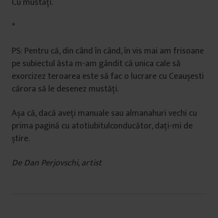
Cu mustăți.
*
PS: Pentru că, din când în când, în vis mai am frisoane
pe subiectul ăsta m-am gândit că unica cale să
exorcizez teroarea este să fac o lucrare cu Ceaușesti
cărora să le desenez mustăți.
Așa că, dacă aveți manuale sau almanahuri vechi cu
prima pagină cu atotiubitulconducător, dați-mi de
știre.
De Dan Perjovschi, artist