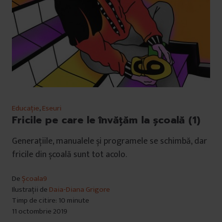
Educație
,
Eseuri
Fricile pe care le învățăm la școală (1)
Generațiile, manualele și programele se schimbă, dar
fricile din școală sunt tot acolo.
De
Școala9
Ilustrații de
Daia-Diana Grigore
Timp de citire: 10 minute
11 octombrie 2019