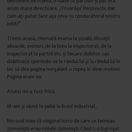
deosebire de mama, o luase cu partidu’ și pac era
acum mare directoare. „Tovarășu’ Perjovschi, dar
cum ați putut face așa ceva cu conducătorul nostru
iubit?”
Trimis acasă, chemată mama la școală, discuții
absurde, zvonuri, de la liceu la inspectorat, de la
inspectorat la partid etc. și fiecare dobitoc sau
dobitoacă speriindu-se la rândul lui și la rândul lui în
loc să dea pagina nonșalant o rupea în slow motion.
Pagina eram eu.
Atunci mi-a fost frică.
M-am și văzut la șaibă la liceul industrial…
Norocul meu că singurul lucru de care se temeau
comuniștii erau ceilalți comuniști. Când s-a îngroșat