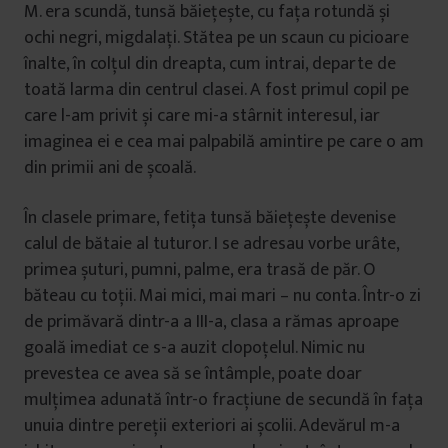
M. era scundă, tunsă băiețește, cu fața rotundă și
ochi negri, migdalați. Stătea pe un scaun cu picioare
înalte, în colțul din dreapta, cum intrai, departe de
toată larma din centrul clasei. A fost primul copil pe
care l-am privit și care mi-a stârnit interesul, iar
imaginea ei e cea mai palpabilă amintire pe care o am
din primii ani de școală.
În clasele primare, fetița tunsă băiețește devenise
calul de bătaie al tuturor. I se adresau vorbe urâte,
primea șuturi, pumni, palme, era trasă de păr. O
băteau cu toții. Mai mici, mai mari – nu conta. Într-o zi
de primăvară dintr-a a III-a, clasa a rămas aproape
goală imediat ce s-a auzit clopoțelul. Nimic nu
prevestea ce avea să se întâmple, poate doar
mulțimea adunată într-o fracțiune de secundă în fața
unuia dintre pereții exteriori ai școlii. Adevărul m-a