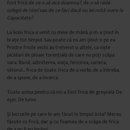
fost frică de
ce o să zică doamna?
, de
o să râdă
colegii de tine!
sau de
ce faci dacă nu iei notă mare la
Capacitate?
.
La liceu frica a venit cu mine de mână și m-a ținut în
brațe tot timpul. Sau poate că eu am ținut-o pe ea.
Printre fricile vechi au (re)venit și altele, ca niște
picături de ploaie torențială de care nu poți scăpa
vara: Bacul, admiterea, viața, fericirea, cariera,
viitorul… frica de toate. Frica de a vorbi, de a întreba,
de a spune, de a încerca.
Toate astea pentru că mi-a fost frică de greșeală. De
eșec. De lume.
Și lucrurile pe care le-am făcut în timpul ăsta? Mereu
făcute cu frică, dar și cu foamea de a scăpa de frica
de a nu fi eu însămi.