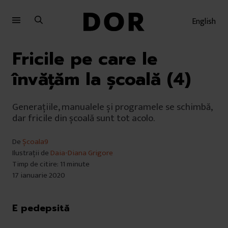
Sari
Sari
la
la
English
meniu
conținut
Fricile pe care le
învățăm la școală (4)
Generațiile, manualele și programele se schimbă,
dar fricile din școală sunt tot acolo.
De
Școala9
Ilustrații de
Daia-Diana Grigore
Timp de citire: 11 minute
17 ianuarie 2020
E pedepsită