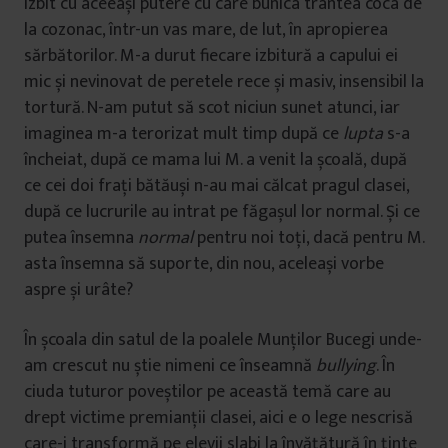
izbit cu aceeași putere cu care bunica trântea coca de
la cozonac, într-un vas mare, de lut, în apropierea
sărbătorilor. M-a durut fiecare izbitură a capului ei
mic și nevinovat de peretele rece și masiv, insensibil la
tortură. N-am putut să scot niciun sunet atunci, iar
imaginea m-a terorizat mult timp după ce
lupta
s-a
încheiat, după ce mama lui M. a venit la școală, după
ce cei doi frați bătăuși n-au mai călcat pragul clasei,
după ce lucrurile au intrat pe făgașul lor normal. Și ce
putea însemna
normal
pentru noi toți, dacă pentru M.
asta însemna să suporte, din nou, aceleași vorbe
aspre și urâte?
În școala din satul de la poalele Munților Bucegi unde-
am crescut nu știe nimeni ce înseamnă
bullying
. În
ciuda tuturor poveștilor pe această temă care au
drept victime premianții clasei, aici e o lege nescrisă
care-i transformă pe elevii slabi la învățătură în ținte