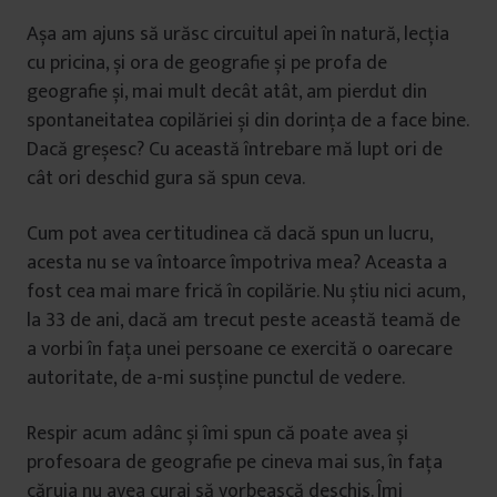
Așa am ajuns să urăsc circuitul apei în natură, lecția
cu pricina, și ora de geografie și pe profa de
geografie și, mai mult decât atât, am pierdut din
spontaneitatea copilăriei și din dorința de a face bine.
Dacă greșesc? Cu această întrebare mă lupt ori de
cât ori deschid gura să spun ceva.
Cum pot avea certitudinea că dacă spun un lucru,
acesta nu se va întoarce împotriva mea? Aceasta a
fost cea mai mare frică în copilărie. Nu știu nici acum,
la 33 de ani, dacă am trecut peste această teamă de
a vorbi în fața unei persoane ce exercită o oarecare
autoritate, de a-mi susține punctul de vedere.
Respir acum adânc și îmi spun că poate avea și
profesoara de geografie pe cineva mai sus, în fața
căruia nu avea curaj să vorbească deschis. Îmi