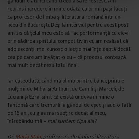
gândurile atunci când trebuia să le rostesc. Am
t
reprins încredere în mine odată cu primii pași făcuți
u
ca profesor de limba și literatura română într-un
l
liceu din București. Deși la interviul pentru acest post
u
i
am zis că țelul meu este să fac performanță cu elevii
prin sădirea spiritului competitiv în ei, am realizat că
adolescenții mei cunosc o lecție mai înțeleaptă decât
cea pe care am învățat-o eu – că procesul contează
mai mult decât rezultatul final.
Iar câteodată, când mă plimb printre bănci, printre
mulțimi de Mihai și Arthuri, de Camili și Marceli, de
Luciani și Ezra, simt că există undeva în mine o
fantomă care tremură la gândul de eșec și aud o fată
de 16 ani, cu glas mai subțire decât al meu,
întrebându-mă –
mai suntem tipa aia?
De
Maria Stan
, profesoară de limba și literatura