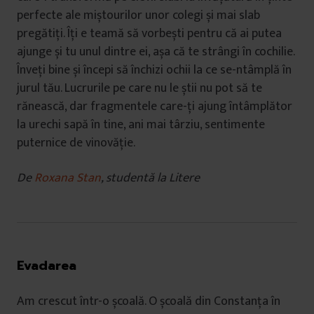
perfecte ale miștourilor unor colegi și mai slab
pregătiți. Îți e teamă să vorbești pentru că ai putea
ajunge și tu unul dintre ei, așa că te strângi în cochilie.
Înveți bine și începi să închizi ochii la ce se-ntâmplă în
jurul tău. Lucrurile pe care nu le știi nu pot să te
rănească, dar fragmentele care-ți ajung întâmplător
la urechi sapă în tine, ani mai târziu, sentimente
puternice de vinovăție.
De
Roxana Stan
, studentă la Litere
Evadarea
Am crescut într-o școală. O școală din Constanța în