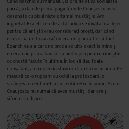
Când deschid eu manualul, la ora de etică socialistă
parcă, și dau de prima pagină, unde Ceaușescu avea
desenate cu pixul niște ditamai mustățile. Am
înghețat. Era el liceu de artă, adică se învăța mai lejer
pentru că artiștii erau considerați proști, dar când
era vorba de tovarășu’ nu era de glumă. Ce să fac?
Boanchina aia care ne preda se uita exact la mine și
eu eram în prima bancă, ca pedeapsă pentru cine știe
ce chestii făcute în ultima. În loc să dau foaia
nonșalant, am rupt-o în slow motion să nu se audă. Pe
măsură ce-o rupeam cu ochii la profesoară, o
strângeam centimetru cu centimetru în pumn. Acum
Ceaușescu nu numai că avea mustăți, dar era și
șifonat ca dracu.