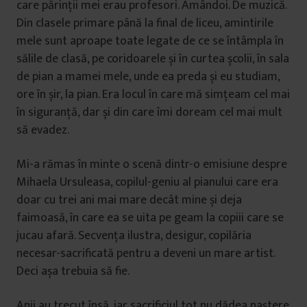
care părinții mei erau profesori. Amândoi. De muzică.
Din clasele primare până la final de liceu, amintirile
mele sunt aproape toate legate de ce se întâmpla în
sălile de clasă, pe coridoarele și în curtea școlii, în sala
de pian a mamei mele, unde ea preda și eu studiam,
ore în șir, la pian. Era locul în care mă simțeam cel mai
în siguranță, dar și din care îmi doream cel mai mult
să evadez.
Mi-a rămas în minte o scenă dintr-o emisiune despre
Mihaela Ursuleasa, copilul-geniu al pianului care era
doar cu trei ani mai mare decât mine și deja
faimoasă, în care ea se uita pe geam la copiii care se
jucau afară. Secvența ilustra, desigur, copilăria
necesar-sacrificată pentru a deveni un mare artist.
Deci așa trebuia să fie.
Anii au trecut însă, iar sacrificiul tot nu dădea naștere