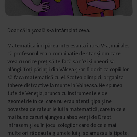
Doar că la școală s-a întâmplat ceva.
Matematica îmi părea interesantă într-a V-a, mai ales
că profesorul era o combinație de star și om care
vrea cu orice preț să te facă să râzi și uneori să
plângi. Toți părinții din Vâlcea și-ar fi dorit ca copiii lor
să facă matematică cu el. Scotea olimpici, organiza
tabere distractive la munte la Voineasa. Ne spunea
tufe de Veneția, arunca cu instrumentele de
geometrie în cei care nu erau atenți, țipa și ne
povestea de rateurile lui la matematică, care în cele
mai bune cazuri ajungeau absolvenți de Drept.
Intrasem și eu în jocul colegilor care de cele mai
multe ori râdeau la glumele lui și se amuzau la țipete.