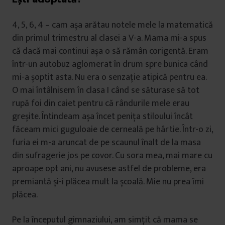
4, 5, 6, 4 – cam așa arătau notele mele la matematică
din primul trimestru al clasei a V-a. Mama mi-a spus
că dacă mai continui așa o să rămân corigentă. Eram
într-un autobuz aglomerat în drum spre bunica când
mi-a șoptit asta. Nu era o senzație atipică pentru ea.
O mai întâlnisem în clasa I când se săturase să tot
rupă foi din caiet pentru că rândurile mele erau
greșite. Întindeam așa încet penița stiloului încât
făceam mici guguloaie de cerneală pe hârtie. Într-o zi,
furia ei m-a aruncat de pe scaunul înalt de la masa
din sufragerie jos pe covor. Cu sora mea, mai mare cu
aproape opt ani, nu avusese astfel de probleme, era
premiantă și-i plăcea mult la școală. Mie nu prea îmi
plăcea.
Pe la începutul gimnaziului, am simțit că mama se