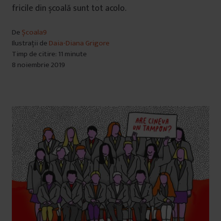
fricile din școală sunt tot acolo.
De
Școala9
Ilustrații de
Daia-Diana Grigore
Timp de citire: 11 minute
8 noiembrie 2019