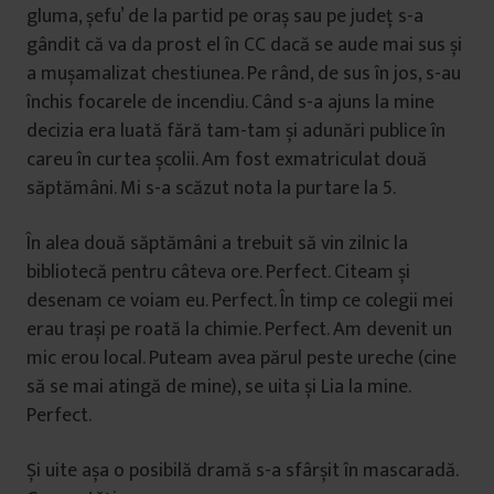
gluma, șefu’ de la partid pe oraș sau pe județ s-a
gândit că va da prost el în CC dacă se aude mai sus și
a mușamalizat chestiunea. Pe rând, de sus în jos, s-au
închis focarele de incendiu. Când s-a ajuns la mine
decizia era luată fără tam-tam și adunări publice în
careu în curtea școlii. Am fost exmatriculat două
săptămâni. Mi s-a scăzut nota la purtare la 5.
În alea două săptămâni a trebuit să vin zilnic la
bibliotecă pentru câteva ore. Perfect. Citeam și
desenam ce voiam eu. Perfect. În timp ce colegii mei
erau trași pe roată la chimie. Perfect. Am devenit un
mic erou local. Puteam avea părul peste ureche (cine
să se mai atingă de mine), se uita și Lia la mine.
Perfect.
Și uite așa o posibilă dramă s-a sfârșit în mascaradă.