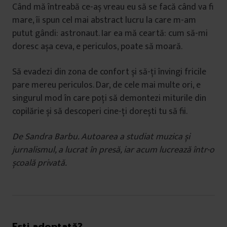
Când mă întreabă ce-aș vreau eu să se facă când va fi
mare, îi spun cel mai abstract lucru la care m-am
putut gândi: astronaut. Iar ea mă ceartă: cum să-mi
doresc așa ceva, e periculos, poate să moară.
Să evadezi din zona de confort și să-ți învingi fricile
pare mereu periculos. Dar, de cele mai multe ori, e
singurul mod în care poți să demontezi miturile din
copilărie și să descoperi cine-ți dorești tu să fii.
De Sandra Barbu. Autoarea a studiat muzica și
jurnalismul, a lucrat în presă, iar acum lucrează într-o
școală privată.
Ești adoptată?