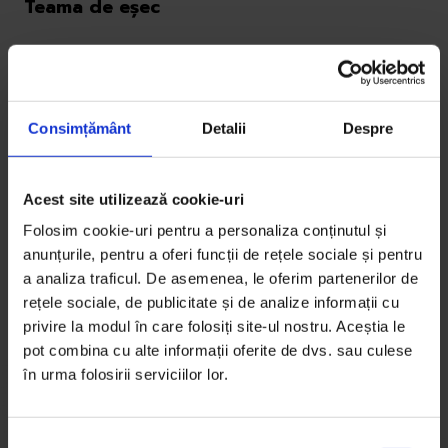
Teama de eșec
– Aha, deci tu ești tipa aia?
Am foarte puține amintiri din timpul orelor din clasa
a IX-a, dar replica asta mi-a definit o mare parte din
Consimțământ
Detalii
Despre
ultimii zece ani. Când profesoara de română a
întrebat dacă avem vreun olimpic național în clasă,
Acest site utilizează cookie-uri
am ridicat mâna cu mândrie. Dar eșecul a fost
Folosim cookie-uri pentru a personaliza conținutul și
că
aia
luase 9,10 în testul inițial. O rușine, m-am gândit
anunțurile, pentru a oferi funcții de rețele sociale și pentru
eu – care m-a năpădit prin tonul vocii profesoarei,
a analiza traficul. De asemenea, le oferim partenerilor de
prin aplecarea ochilor mei, prin privirile colegilor mei
rețele sociale, de publicitate și de analize informații cu
pe care, în acel moment, le-am simțit arzându-mă.
privire la modul în care folosiți site-ul nostru. Aceștia le
pot combina cu alte informații oferite de dvs. sau culese
în urma folosirii serviciilor lor.
S