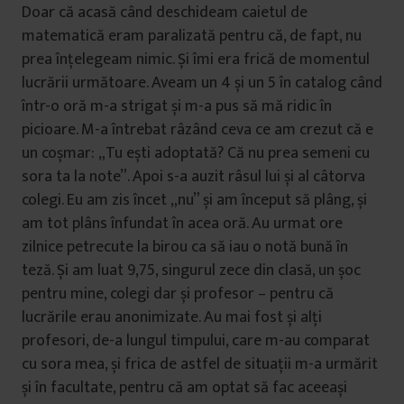
Doar că acasă când deschideam caietul de
matematică eram paralizată pentru că, de fapt, nu
prea înțelegeam nimic. Și îmi era frică de momentul
lucrării următoare. Aveam un 4 și un 5 în catalog când
într-o oră m-a strigat și m-a pus să mă ridic în
picioare. M-a întrebat râzând ceva ce am crezut că e
un coșmar: „Tu ești adoptată? Că nu prea semeni cu
sora ta la note”. Apoi s-a auzit râsul lui și al câtorva
colegi. Eu am zis încet „nu” și am început să plâng, și
am tot plâns înfundat în acea oră. Au urmat ore
zilnice petrecute la birou ca să iau o notă bună în
teză. Și am luat 9,75, singurul zece din clasă, un șoc
pentru mine, colegi dar și profesor – pentru că
lucrările erau anonimizate. Au mai fost și alți
profesori, de-a lungul timpului, care m-au comparat
cu sora mea, și frica de astfel de situații m-a urmărit
și în facultate, pentru că am optat să fac aceeași