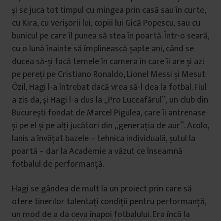
și se juca tot timpul cu mingea prin casă sau în curte,
cu Kira, cu verișorii lui, copiii lui Gică Popescu, sau cu
bunicul pe care îl punea să stea în poartă. Într-o seară,
cu o lună înainte să împlinească șapte ani, când se
ducea să-și facă temele în camera în care îi are și azi
pe pereți pe Cristiano Ronaldo, Lionel Messi și Mesut
Özil, Hagi l-a întrebat dacă vrea să-l dea la fotbal. Fiul
a zis da, și Hagi l-a dus la „Pro Luceafărul”, un club din
București fondat de Marcel Pigulea, care îi antrenase
și pe el și pe alți jucători din „generația de aur”. Acolo,
Ianis a învățat bazele – tehnica individuală, șutul la
poartă – dar la Academie a văzut ce înseamnă
fotbalul de performanță.
Hagi se gândea de mult la un proiect prin care să
ofere tinerilor talentați condiții pentru performanță,
un mod de a da ceva înapoi fotbalului. Era încă la