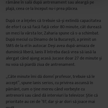
t
rămâne în sală după antrenament sau aleargă pe
u
plajă, ceea ce la început nu-i prea plăcea.
l
u
După ce a înțeles că trebuie să-și extindă capacitatea
i
de efort ca să facă față celor 80 minute, cât durează
un meci la vârsta lor, Zaharia spune că s-a schimbat.
După meciul cu Dinamo de la București, a primit un
SMS de la el în autocar. Deși avea după-amiaza de
duminică liberă, Ianis îl întreba dacă vrea să iasă la
alergat când ajung acasă. Jucase doar 27 de minute și
nu voia să piardă ziua de antrenament.
„Câte minute îmi dă domn’ profesor, trebuie să le
accept”, spune Ianis serios, cu privirea ascunsă în
pământ, cum o ține mereu când vorbește cu
antrenorii sau când dă interviuri la televizor. Știe că
prioritate au cei de ’97, dar și-ar dori să joace mai