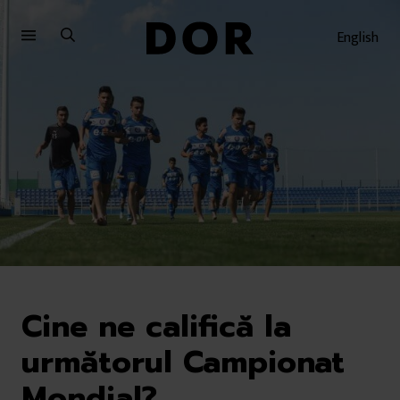
Sari
Sari
la
la
English
meniu
conținut
Cine ne califică la
următorul Campionat
Mondial?