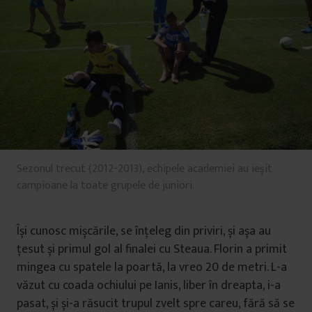
Sezonul trecut (2012-2013), echipele academiei au ieșit
campioane la toate grupele de juniori.
Își cunosc mișcările, se înțeleg din priviri, și așa au
țesut și primul gol al finalei cu Steaua. Florin a primit
mingea cu spatele la poartă, la vreo 20 de metri. L-a
văzut cu coada ochiului pe Ianis, liber în dreapta, i-a
pasat, și și-a răsucit trupul zvelt spre careu, fără să se