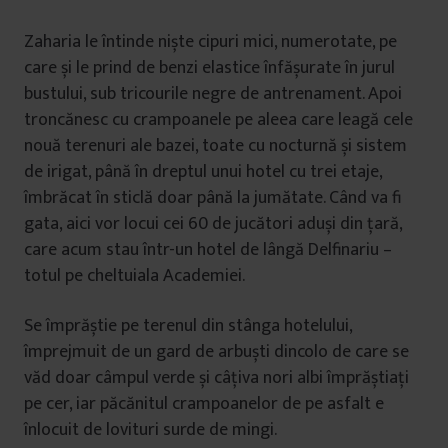
Zaharia le întinde niște cipuri mici, numerotate, pe
care și le prind de benzi elastice înfășurate în jurul
bustului, sub tricourile negre de antrenament. Apoi
troncănesc cu crampoanele pe aleea care leagă cele
nouă terenuri ale bazei, toate cu nocturnă și sistem
de irigat, până în dreptul unui hotel cu trei etaje,
îmbrăcat în sticlă doar până la jumătate. Când va fi
gata, aici vor locui cei 60 de jucători aduși din țară,
care acum stau într-un hotel de lângă Delfinariu –
totul pe cheltuiala Academiei.
Se împrăștie pe terenul din stânga hotelului,
împrejmuit de un gard de arbuști dincolo de care se
văd doar câmpul verde și câțiva nori albi împrăștiați
pe cer, iar păcănitul crampoanelor de pe asfalt e
înlocuit de lovituri surde de mingi.