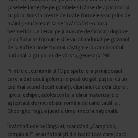
șosetele încrețite pe gambele strânse de apărători și
cu părul tuns în creste de toate formele s-au prins de
mâini și-au început să se învârtă într-o horă
bezmetică. Unii erau pe jumătate dezbrăcați după ce
și-au fluturat tricourile și le-au abandonat pe gazonul
de la Buftea unde tocmai câștigaseră campionatul
național la grupa lor de vârstă, generația ’98.
Printre ei, cu numărul 10 pe spate, era și mijlocașul
care-a dat două goluri și-o pasă de gol, puștiul cu un
cap mai scund decât ceilalți, căpitanul cu ochi căprui,
lipiciul echipei, adolescentul a cărui maturizare e
așteptată de microbiștii români de când tatăl lui,
Gheorghe Hagi, a jucat ultimul meci la națională.
Învârtindu-se pe lângă el, scandând „Campionii,
campionii!”, erau fotbaliști din toată țara care joacă