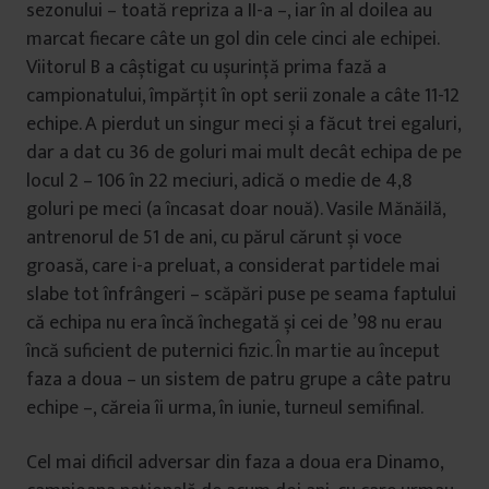
sezonului – toată repriza a II-a –, iar în al doilea au
marcat fiecare câte un gol din cele cinci ale echipei.
Viitorul B a câștigat cu ușurință prima fază a
campionatului, împărțit în opt serii zonale a câte 11-12
echipe. A pierdut un singur meci și a făcut trei egaluri,
dar a dat cu 36 de goluri mai mult decât echipa de pe
locul 2 – 106 în 22 meciuri, adică o medie de 4,8
goluri pe meci (a încasat doar nouă). Vasile Mănăilă,
antrenorul de 51 de ani, cu părul cărunt și voce
groasă, care i-a preluat, a considerat partidele mai
slabe tot înfrângeri – scăpări puse pe seama faptului
că echipa nu era încă închegată și cei de ’98 nu erau
încă suficient de puternici fizic. În martie au început
faza a doua – un sistem de patru grupe a câte patru
echipe –, căreia îi urma, în iunie, turneul semifinal.
Cel mai dificil adversar din faza a doua era Dinamo,