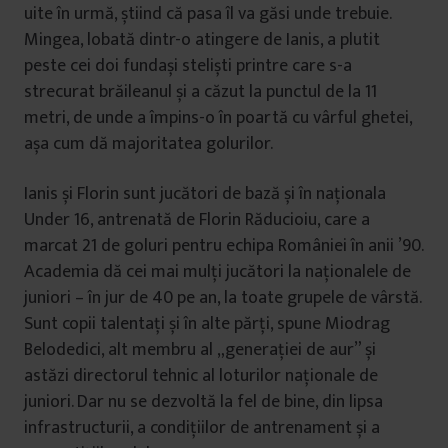
uite în urmă, știind că pasa îl va găsi unde trebuie.
Mingea, lobată dintr-o atingere de Ianis, a plutit
peste cei doi fundași steliști printre care s-a
strecurat brăileanul și a căzut la punctul de la 11
metri, de unde a împins-o în poartă cu vârful ghetei,
așa cum dă majoritatea golurilor.
Ianis și Florin sunt jucători de bază și în naționala
Under 16, antrenată de Florin Răducioiu, care a
marcat 21 de goluri pentru echipa României în anii ’90.
Academia dă cei mai mulți jucători la naționalele de
juniori – în jur de 40 pe an, la toate grupele de vârstă.
Sunt copii talentați și în alte părți, spune Miodrag
Belodedici, alt membru al „generației de aur” și
astăzi directorul tehnic al loturilor naționale de
juniori. Dar nu se dezvoltă la fel de bine, din lipsa
infrastructurii, a condițiilor de antrenament și a