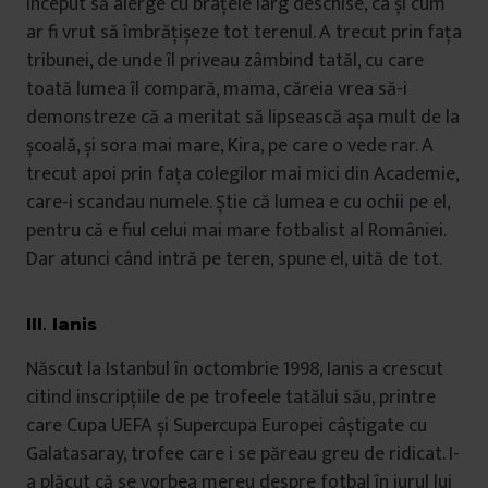
început să alerge cu brațele larg deschise, ca și cum
ar fi vrut să îmbrățișeze tot terenul. A trecut prin fața
tribunei, de unde îl priveau zâmbind tatăl, cu care
toată lumea îl compară, mama, căreia vrea să-i
demonstreze că a meritat să lipsească așa mult de la
școală, și sora mai mare, Kira, pe care o vede rar. A
trecut apoi prin fața colegilor mai mici din Academie,
care-i scandau numele. Știe că lumea e cu ochii pe el,
pentru că e fiul celui mai mare fotbalist al României.
Dar atunci când intră pe teren, spune el, uită de tot.
III. Ianis
Născut la Istanbul în octombrie 1998, Ianis a crescut
citind inscripțiile de pe trofeele tatălui său, printre
care Cupa UEFA și Supercupa Europei câștigate cu
Galatasaray, trofee care i se păreau greu de ridicat. I-
a plăcut că se vorbea mereu despre fotbal în jurul lui