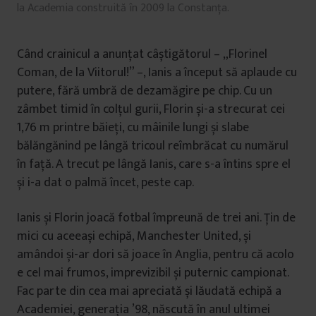
la Academia construită în 2009 la Constanța.
Când crainicul a anunțat câștigătorul – „Florinel
Coman, de la Viitorul!” –, Ianis a început să aplaude cu
putere, fără umbră de dezamăgire pe chip. Cu un
zâmbet timid în colțul gurii, Florin și-a strecurat cei
1,76 m printre băieți, cu mâinile lungi și slabe
bălăngănind pe lângă tricoul reîmbrăcat cu numărul
în față. A trecut pe lângă Ianis, care s-a întins spre el
și i-a dat o palmă încet, peste cap.
Ianis și Florin joacă fotbal împreună de trei ani. Țin de
mici cu aceeași echipă, Manchester United, și
amândoi și-ar dori să joace în Anglia, pentru că acolo
e cel mai frumos, imprevizibil și puternic campionat.
Fac parte din cea mai apreciată și lăudată echipă a
Academiei, generația ’98, născută în anul ultimei