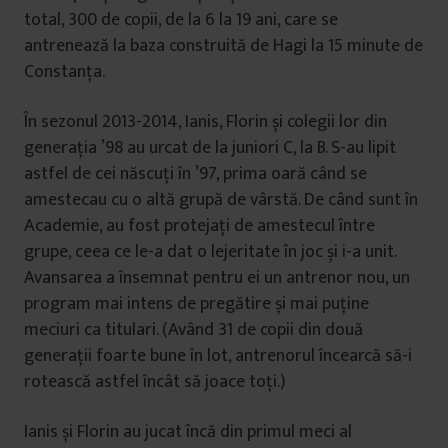
total, 300 de copii, de la 6 la 19 ani, care se
antrenează la baza construită de Hagi la 15 minute de
Constanța.
În sezonul 2013-2014, Ianis, Florin și colegii lor din
generația ’98 au urcat de la juniori C, la B. S-au lipit
astfel de cei născuți în ’97, prima oară când se
amestecau cu o altă grupă de vârstă. De când sunt în
Academie, au fost protejați de amestecul între
grupe, ceea ce le-a dat o lejeritate în joc și i-a unit.
Avansarea a însemnat pentru ei un antrenor nou, un
program mai intens de pregătire și mai puține
meciuri ca titulari. (Având 31 de copii din două
generații foarte bune în lot, antrenorul încearcă să-i
rotească astfel încât să joace toți.)
Ianis și Florin au jucat încă din primul meci al