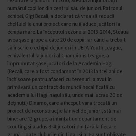
rezultate la juniori.” În 2010, Steaua a înjumătățit
numărul copiilor din centrul său de juniori. Patronul
echipei, Gigi Becali, a declarat că vrea să reducă
cheltuielile unui proiect care nu îi aduce jucători la
echipa mare. La începutul sezonului 2013-2014, Steaua
avea șase grupe a câte 20 de copii, iar când a trebuit
să înscrie o echipă de juniori în UEFA Youth League,
echivalentul la juniori al Champions League, a
împrumutat șase jucători de la Academia Hagi.
(Becali, care a fost condamnat în 2013 la trei ani de
închisoare pentru afaceri cu terenuri, a avut în
primăvară un contract de muncă necalificată cu
academia lui Hagi, nașul său, unde mai lucrau 20 de
deținuți.) Dinamo, care a început vara trecută un
proiect de reconstrucție la nivel de juniori, stă mai
bine: are 12 grupe, a înființat un departament de
scouting și a adus 3-4 jucători din țară la fiecare
grupă. Toate cluburile din Liga I și a II-a sunt obligate