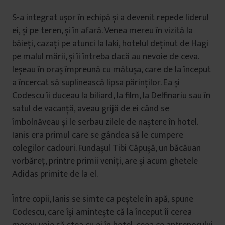
S-a integrat ușor în echipă și a devenit repede liderul
ei, și pe teren, și în afară. Venea mereu în vizită la
băieți, cazați pe atunci la Iaki, hotelul deținut de Hagi
pe malul mării, și îi întreba dacă au nevoie de ceva.
Ieșeau în oraș împreună cu mătușa, care de la început
a încercat să suplinească lipsa părinților. Ea și
Codescu îi duceau la biliard, la film, la Delfinariu sau în
satul de vacanță, aveau grijă de ei când se
îmbolnăveau și le serbau zilele de naștere în hotel.
Ianis era primul care se gândea să le cumpere
colegilor cadouri. Fundașul Tibi Căpușă, un băcăuan
vorbăreț, printre primii veniți, are și acum ghetele
Adidas primite de la el.
Între copii, Ianis se simte ca peștele în apă, spune
Codescu, care își amintește că la început îi cerea