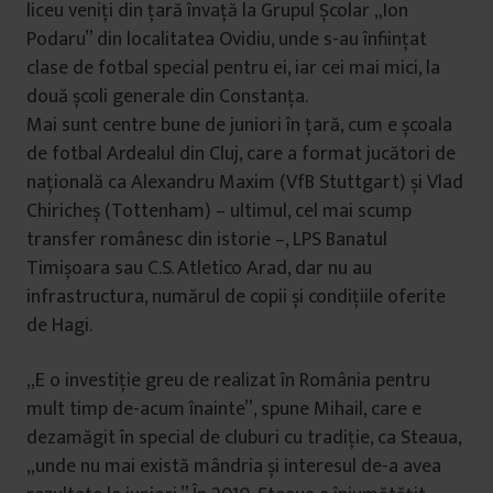
liceu veniți din țară învață la Grupul Școlar „Ion
Podaru” din localitatea Ovidiu, unde s-au înființat
clase de fotbal special pentru ei, iar cei mai mici, la
două școli generale din Constanța.
Mai sunt centre bune de juniori în țară, cum e școala
de fotbal Ardealul din Cluj, care a format jucători de
națională ca Alexandru Maxim (VfB Stuttgart) și Vlad
Chiricheș (Tottenham) – ultimul, cel mai scump
transfer românesc din istorie –, LPS Banatul
Timișoara sau C.S. Atletico Arad, dar nu au
infrastructura, numărul de copii și condițiile oferite
de Hagi.
„E o investiție greu de realizat în România pentru
mult timp de-acum înainte”, spune Mihail, care e
dezamăgit în special de cluburi cu tradiție, ca Steaua,
„unde nu mai există mândria și interesul de-a avea