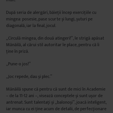
mult.
După seria de alergări, băieții încep exercițiile cu
mingea: posesie, pase scurte și lungi, șuturi pe
diagonală, iar la final, jocul.
„Circulă mingea, din două atingeri!”, le strigă apăsat
Mănăilă, al cărui stil autoritar le place, pentru că îi
ține în priză.
„Pune-o jos!”
„Joc repede, dau și plec.”
Mănăilă spune că pentru că sunt de mici în Academie
– de la 11-12 ani –, visează conceptele și sunt ușor de
antrenat. Sunt talentați și „balonoși”, joacă inteligent,
iar munca cu ei ține acum de detalii, de perfecționare