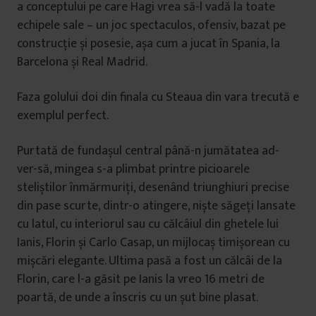
a conceptului pe care Hagi vrea să-l vadă la toate
echipele sale – un joc spectaculos, ofensiv, bazat pe
construcție și posesie, așa cum a jucat în Spania, la
Barcelona și Real Madrid.
Faza golului doi din finala cu Steaua din vara trecută e
exemplul perfect.
Purtată de fundașul central până-n jumătatea ad-
ver-să, mingea s-a plimbat printre picioarele
steliștilor înmărmuriți, desenând triunghiuri precise
din pase scurte, dintr-o atingere, niște săgeți lansate
cu latul, cu interiorul sau cu călcâiul din ghetele lui
Ianis, Florin și Carlo Casap, un mijlocaș timișorean cu
mișcări elegante. Ultima pasă a fost un călcâi de la
Florin, care l-a găsit pe Ianis la vreo 16 metri de
poartă, de unde a înscris cu un șut bine plasat.