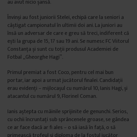
au avut nicio șansă.
Învinși au fost juniorii Stelei, echipă care la seniori a
câștigat campionatul în ultimii doi ani. La juniori au
însă un adversar de care e greu să treci, indiferent că
ești la grupa de 15, 17 sau 19 ani. Se numesc FC Viitorul
Constanța și sunt cu toții produsul Academiei de
Fotbal „Gheorghe Hagi”.
Primul premiat a fost Coco, pentru cel mai bun
portar, iar apoi a urmat jucătorul finalei. Candidații
erau evidenți – mijlocașul cu numărul 10, Ianis Hagi, și
atacantul cu numărul 9, Florinel Coman.
Ianis aștepta cu mâinile sprijinite de genunchi. Serios,
cu ochii încruntați sub sprâncenele groase, se gândea
ce ar face dacă ar fi ales – o să iasă în față, o să
primească trofeul și diploma de la fostul jucător