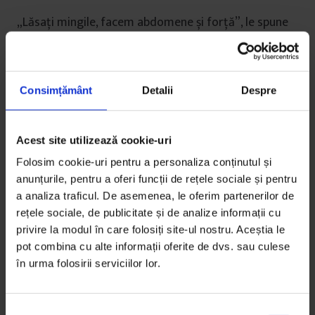
„Lăsați mingile, facem abdomene și forță”, le spune
preparatorul de 36 de ani, căruia băieții îi spun Gabi.
„Hai, măi, Gabi, iaaar?”, spune Ianis, jonglând cu o
Consimțământ
Detalii
Despre
minge.
„Gabi, poimâine avem meci!”, încearcă și Florin să-l
Acest site utilizează cookie-uri
îmbuneze.
Folosim cookie-uri pentru a personaliza conținutul și
Deși e mai greu, lui Zaharia îi place să lucreze cu copii
anunțurile, pentru a oferi funcții de rețele sociale și pentru
a analiza traficul. De asemenea, le oferim partenerilor de
cu personalități puternice, cum sunt cei de ’98, pentru
rețele sociale, de publicitate și de analize informații cu
că asta înseamnă inteligență și inventivitate pe teren.
privire la modul în care folosiți site-ul nostru. Aceștia le
Rămâne ferm și, în timp ce-și instalează laptopul pe
pot combina cu alte informații oferite de dvs. sau culese
care le monitorizează frecvențele cardiace
în urma folosirii serviciilor lor.
înregistrate de cipuri, le dictează seriile de exerciții,
pe care băieții le execută în semicerc, strâmbând din
nas, închizând ochii de durere, gâfâind. Au început să
S