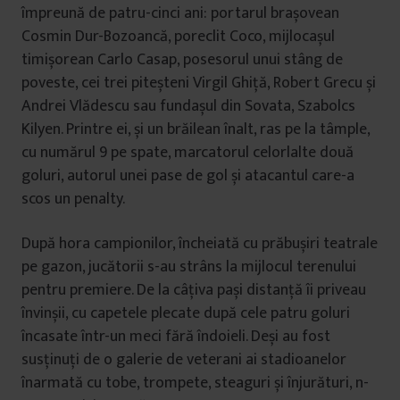
împreună de patru-cinci ani: portarul brașovean
Cosmin Dur-Bozoancă, poreclit Coco, mijlocașul
timișorean Carlo Casap, posesorul unui stâng de
poveste, cei trei piteșteni Virgil Ghiță, Robert Grecu și
Andrei Vlădescu sau fundașul din Sovata, Szabolcs
Kilyen. Printre ei, și un brăilean înalt, ras pe la tâmple,
cu numărul 9 pe spate, marcatorul celorlalte două
goluri, autorul unei pase de gol și atacantul care-a
scos un penalty.
După hora campionilor, încheiată cu prăbușiri teatrale
pe gazon, jucătorii s-au strâns la mijlocul terenului
pentru premiere. De la câțiva pași distanță îi priveau
învinșii, cu capetele plecate după cele patru goluri
încasate într-un meci fără îndoieli. Deși au fost
susținuți de o galerie de veterani ai stadioanelor
înarmată cu tobe, trompete, steaguri și înjurături, n-