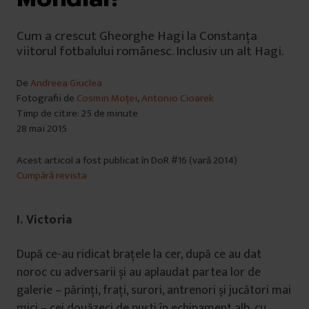
Cum a crescut Gheorghe Hagi la Constanţa
viitorul fotbalului românesc. Inclusiv un alt Hagi.
De
Andreea Giuclea
Fotografii de
Cosmin Moței
,
Antonio Cioarek
Timp de citire: 25 de minute
28 mai 2015
Acest articol a fost publicat în DoR #16 (vară 2014)
Cumpără revista
I. Victoria
După ce-au ridicat brațele la cer, după ce au dat
noroc cu adversarii și au aplaudat partea lor de
galerie – părinți, frați, surori, antrenori și jucători mai
mici – cei douăzeci de puști în echipament alb, cu