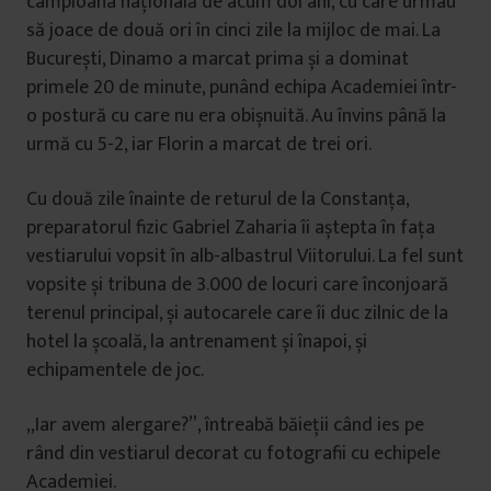
campioana națională de acum doi ani, cu care urmau
să joace de două ori în cinci zile la mijloc de mai. La
București, Dinamo a marcat prima și a dominat
primele 20 de minute, punând echipa Academiei într-
o postură cu care nu era obișnuită. Au învins până la
urmă cu 5-2, iar Florin a marcat de trei ori.
Cu două zile înainte de returul de la Constanța,
preparatorul fizic Gabriel Zaharia îi aștepta în fața
vestiarului vopsit în alb-albastrul Viitorului. La fel sunt
vopsite și tribuna de 3.000 de locuri care înconjoară
terenul principal, și autocarele care îi duc zilnic de la
hotel la școală, la antrenament și înapoi, și
echipamentele de joc.
„Iar avem alergare?”, întreabă băieții când ies pe
rând din vestiarul decorat cu fotografii cu echipele
Academiei.