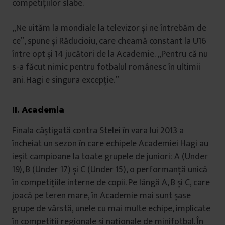
competițiilor slabe.
„Ne uităm la mondiale la televizor și ne întrebăm de
ce”, spune și Răducioiu, care cheamă constant la U16
între opt și 14 jucători de la Academie. „Pentru că nu
s-a făcut nimic pentru fotbalul românesc în ultimii
ani. Hagi e singura excepție.”
II. Academia
Finala câștigată contra Stelei în vara lui 2013 a
încheiat un sezon în care echipele Academiei Hagi au
ieșit campioane la toate grupele de juniori: A (Under
19), B (Under 17) și C (Under 15), o performanță unică
în competițiile interne de copii. Pe lângă A, B și C, care
joacă pe teren mare, în Academie mai sunt șase
grupe de vârstă, unele cu mai multe echipe, implicate
în competiții regionale și naționale de minifotbal. În