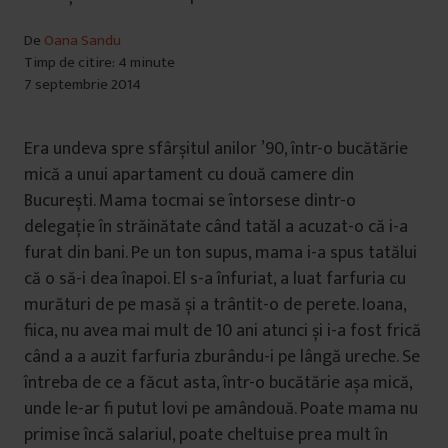
De
Oana Sandu
Timp de citire: 4 minute
7 septembrie 2014
Era undeva spre sfârșitul anilor ’90, într-o bucătărie
mică a unui apartament cu două camere din
București. Mama tocmai se întorsese dintr-o
delegație în străinătate când tatăl a acuzat-o că i-a
furat din bani. Pe un ton supus, mama i-a spus tatălui
că o să-i dea înapoi. El s-a înfuriat, a luat farfuria cu
murături de pe masă și a trântit-o de perete. Ioana,
fiica, nu avea mai mult de 10 ani atunci și i-a fost frică
când a a auzit farfuria zburându-i pe lângă ureche. Se
întreba de ce a făcut asta, într-o bucătărie așa mică,
unde le-ar fi putut lovi pe amândouă. Poate mama nu
primise încă salariul, poate cheltuise prea mult în