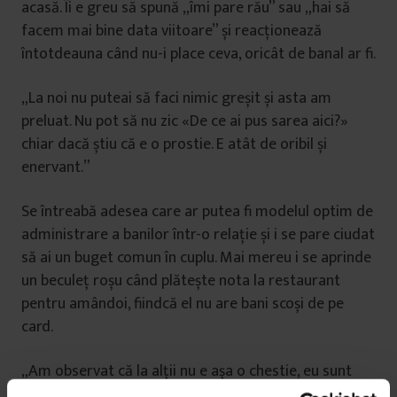
acasă. Îi e greu să spună „îmi pare rău” sau „hai să
facem mai bine data viitoare” și reacționează
întotdeauna când nu-i place ceva, oricât de banal ar fi.
„La noi nu puteai să faci nimic greșit și asta am
preluat. Nu pot să nu zic «De ce ai pus sarea aici?»
chiar dacă știu că e o prostie. E atât de oribil și
enervant.”
Se întreabă adesea care ar putea fi modelul optim de
administrare a banilor într-o relație și i se pare ciudat
să ai un buget comun în cuplu. Mai mereu i se aprinde
un beculeț roșu când plătește nota la restaurant
pentru amândoi, fiindcă el nu are bani scoși de pe
card.
„Am observat că la alții nu e așa o chestie, eu sunt
mai zgârcită, am preocuparea asta că nu am încă