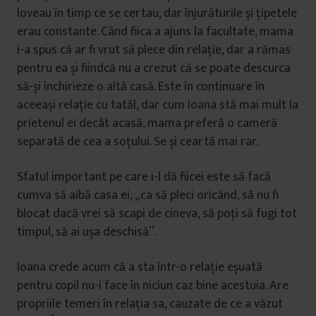
loveau în timp ce se certau, dar înjurăturile și țipetele
erau constante. Când fiica a ajuns la facultate, mama
i-a spus că ar fi vrut să plece din relație, dar a rămas
pentru ea și fiindcă nu a crezut că se poate descurca
să-și închirieze o altă casă. Este în continuare în
aceeași relație cu tatăl, dar cum Ioana stă mai mult la
prietenul ei decât acasă, mama preferă o cameră
separată de cea a soțului. Se și ceartă mai rar.
Sfatul important pe care i-l dă fiicei este să facă
cumva să aibă casa ei, „ca să pleci oricând, să nu fi
blocat dacă vrei să scapi de cineva, să poți să fugi tot
timpul, să ai ușa deschisă”.
Ioana crede acum că a sta într-o relație eșuată
pentru copil nu-i face în niciun caz bine acestuia. Are
propriile temeri în relația sa, cauzate de ce a văzut