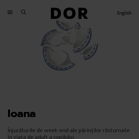
Sari
Sari
la
la
English
meniu
conținut
Ioana
Înjurăturile de week-end ale părinților răsturnate
în viața de adult a copilului.