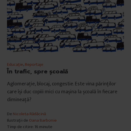
u
i
Educație
,
Reportaje
În trafic, spre școală
Aglomerație, blocaj, congestie. Este vina părinților
care își duc copiii mici cu mașina la școală în fiecare
dimineață?
De
Nicoleta Rădăcină
Ilustrații de
Oana Barbonie
Timp de citire: 16 minute