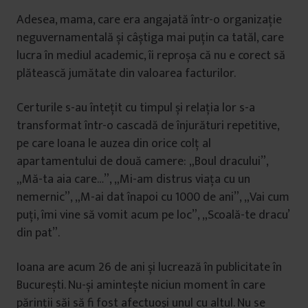
Adesea, mama, care era angajată într-o organizație
neguvernamentală și câștiga mai puțin ca tatăl, care
lucra în mediul academic, îi reproșa că nu e corect să
plătească jumătate din valoarea facturilor.
Certurile s-au întețit cu timpul și relația lor s-a
transformat într-o cascadă de înjurături repetitive,
pe care Ioana le auzea din orice colț al
apartamentului de două camere: „Boul dracului”,
„Mă-ta aia care…”, „Mi-am distrus viața cu un
nemernic”, „M-ai dat înapoi cu 1000 de ani”, „Vai cum
puți, îmi vine să vomit acum pe loc”, „Scoală-te dracu’
din pat”.
Ioana are acum 26 de ani și lucrează în publicitate în
București. Nu-și amintește niciun moment în care
părinții săi să fi fost afectuoși unul cu altul. Nu se