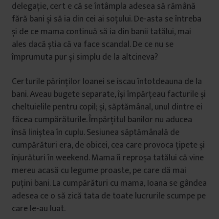
delegație, cert e că se întâmpla adesea să rămână
fără bani și să ia din cei ai soțului. De-asta se întreba
și de ce mama continuă să ia din banii tatălui, mai
ales dacă știa că va face scandal. De ce nu se
împrumuta pur și simplu de la altcineva?
Certurile părinților Ioanei se iscau întotdeauna de la
bani. Aveau bugete separate, își împărțeau facturile și
cheltuielile pentru copil; și, săptămânal, unul dintre ei
făcea cumpărăturile. Împărțitul banilor nu aducea
însă liniștea în cuplu. Sesiunea săptămânală de
cumpărături era, de obicei, cea care provoca țipete și
înjurături în weekend. Mama îi reproșa tatălui că vine
mereu acasă cu legume proaste, pe care dă mai
puțini bani. La cumpărături cu mama, Ioana se gândea
adesea ce o să zică tata de toate lucrurile scumpe pe
care le-au luat.