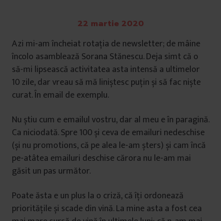
22 martie 2020
Azi mi-am încheiat rotația de newsletter; de mâine
încolo asamblează
Sorana Stănescu. Deja simt că o
să-mi lipsească activitatea asta intensă a ultimelor
10 zile, dar vreau să mă liniștesc puțin și să fac niște
curat. În email de exemplu.
Nu știu cum e emailul vostru, dar al meu e în paragină.
Ca niciodată. Spre 100 și ceva de emailuri nedeschise
(și nu promotions, că pe alea le-am șters) și cam încă
pe-atâtea emailuri deschise cărora nu le-am mai
găsit un pas următor.
Poate ăsta e un plus la o criză, că îți ordonează
prioritățile și scade din vină. La mine asta a fost cea