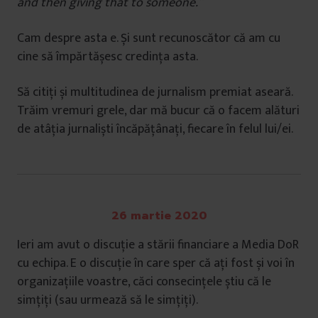
and then giving that to someone.”
Cam despre asta e. Și sunt recunoscător că am cu
cine să împărtășesc credința asta.
Să citiți și multitudinea de jurnalism premiat aseară.
Trăim vremuri grele, dar mă bucur că o facem alături
de atâția jurnaliști încăpățânați, fiecare în felul lui/ei.
26 martie 2020
Ieri am avut o discuție a stării financiare a Media DoR
cu echipa. E o discuție în care sper că ați fost și voi în
organizațiile voastre, căci consecințele știu că le
simțiți (sau urmează să le simțiți).