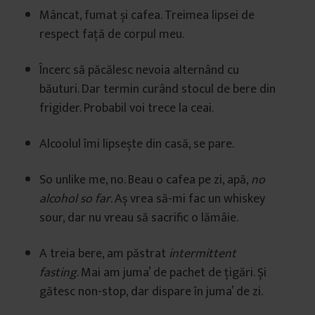
Mâncat, fumat și cafea. Treimea lipsei de
respect față de corpul meu.
Încerc să păcălesc nevoia alternând cu
băuturi. Dar termin curând stocul de bere din
frigider. Probabil voi trece la ceai.
Alcoolul îmi lipsește din casă, se pare.
So unlike me, no. Beau o cafea pe zi, apă,
no
alcohol so far
. Aș vrea să-mi fac un whiskey
sour, dar nu vreau să sacrific o lămâie.
A treia bere, am păstrat
intermittent
fasting
. Mai am juma’ de pachet de țigări. Și
gătesc non-stop, dar dispare în juma’ de zi.