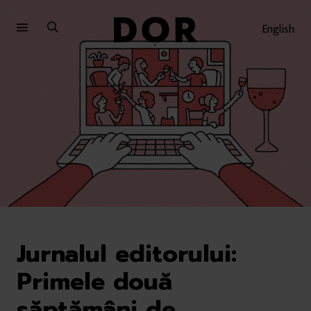
Sari
Sari
la
la
English
meniu
conținut
Jurnalul editorului:
Primele două
săptămâni de