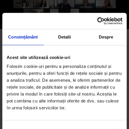
Consimțământ
Detalii
Despre
Noi, de dimineață, într-un check-in de 45 de minute în
care am făcut un tur de Zoom să aflăm cum se mai
simte fiecare, cine mănâncă non-stop, cine mănâncă
Acest site utilizează cookie-uri
doar chips, cine a ajuns să-și ia câmpii din cauza
Folosim cookie-uri pentru a personaliza conținutul și
copiilor, cine se bucură de timpul cu ei, cine lucrează
anunțurile, pentru a oferi funcții de rețele sociale și pentru
de zbârnâie de acasă, cine mai are puțin și se dă cu
a analiza traficul. De asemenea, le oferim partenerilor de
capul de pereți, cine se bucură de o izolare cu
rețele sociale, de publicitate și de analize informații cu
partenerul, cine visează să se încheie.
privire la modul în care folosiți site-ul nostru. Aceștia le
pot combina cu alte informații oferite de dvs. sau culese
Dacă sunteți în echipe pentru care cultura și
în urma folosirii serviciilor lor.
siguranța și a fi împreună e important, căutați
momentele astea. Faceți-le să se întâmple. Nu trebuie
S