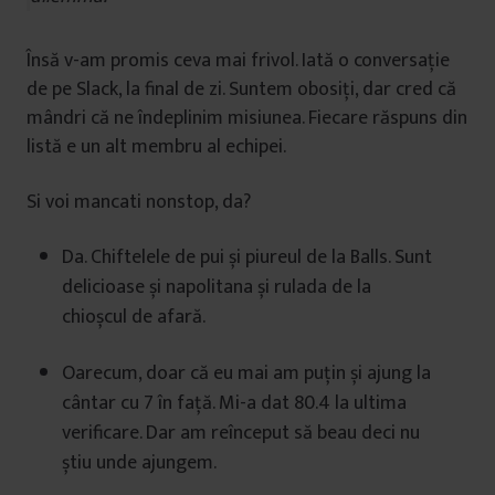
Însă v-am promis ceva mai frivol. Iată o conversație
de pe Slack, la final de zi. Suntem obosiți, dar cred că
mândri că ne îndeplinim misiunea. Fiecare răspuns din
listă e un alt membru al echipei.
Si voi mancati nonstop, da?
Da. Chiftelele de pui și piureul de la Balls. Sunt
delicioase și napolitana și rulada de la
chioșcul de afară.
Oarecum, doar că eu mai am puțin și ajung la
cântar cu 7 în față. Mi-a dat 80.4 la ultima
verificare. Dar am reînceput să beau deci nu
știu unde ajungem.