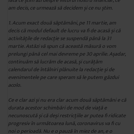
Iată ce știm azi despre viitorul nostru financiar, ce
am decis, ce urmează să decidem și ce nu știm.
1. Acum exact două săptămâni, pe 11 martie, am
decis că modul default de lucru va fi de acasă și că
activitățile de redacție se suspendă până la 31
martie. Astăzi vă spun că această măsură o vom
prelungi până cel mai devreme pe 30 aprilie. Așadar,
continuăm să lucrăm de acasă, și curățăm
calendarul de întâlniri plănuite la redacție și de
evenimentele pe care speram să le putem găzdui
acolo.
Ce e clar azi și nu era clar acum două săptămâni e că
durata acestor schimbări de mod de viață e
necunoscută și că deși restricțiile ar putea fi ridicate
progresiv în următoarea lună, coronavirus va fi cu
noi o perioadă. Nu e o pauză în miez de an, e o