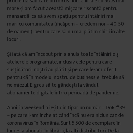
problemă sau câte un miros nou. Chiria e cu 50% mai
mare și am făcut această mișcare riscantă pentru
mansardă, ca să avem spațiu pentru întâlniri mai
mari cu comunitatea (încăpem – credem noi – 40-50
de oameni), pentru care să nu mai plătim chirii în alte
locuri.
Și iată că am început prin a anula toate întâlnirile și
atelierele programate, inclusiv cele pentru care
susținătorii noștri au plătit și pe care le-am oferit
pentru că în modelul nostru de business ei trebuie să
fie miezul. E greu să te gândești la vândut
abonamente digitale într-o perioadă de pandemie.
Apoi, în weekend a ieșit din tipar un număr – DoR #39
– pe care l-am încheiat când încă nu era niciun caz de
coronavirus în România. Sunt 5.500 de exemplare în
lume: la abonați, în librării, la alți distribuitori. De la