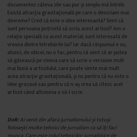
documentez câteva zile sau pur și simplu mă întreb:
Există atracția gravitațională pe care o descriam mai
devreme? Cred că este o idee interesantă? Simt că
sunt persoana potrivită să scriu acest articol? Am o
relație specială cu acest material, sunt interesată de
vreuna dintre întrebările lui? Iar dacă răspunsul e nu,
atunci, de obicei, nu o fac, pentru că simt că ar putea
să găsească pe cineva care să scrie o versiune mult
mai bună a articolului, care poate simte mai mult
acea atracție gravitațională, și nu pentru că nu este o
idee grozavă sau pentru că n-aș vrea să citesc acel
articol când altcineva o să-l scrie.
DoR:
Ai venit din afara jurnalismului și totuși
folosești multe tehnici de jurnalism ca să îți faci
munca. Care este rolul tehnicilor jurnalistice de