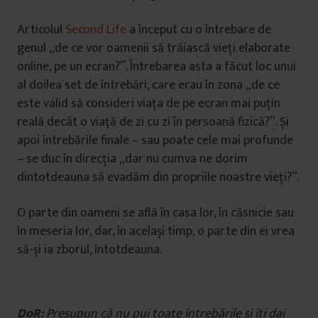
Articolul
Second Life
a început cu o întrebare de
genul „de ce vor oamenii să trăiască vieți elaborate
online, pe un ecran?”. Întrebarea asta a făcut loc unui
al doilea set de întrebări, care erau în zona „de ce
este valid să consideri viața de pe ecran mai puțin
reală decât o viață de zi cu zi în persoană fizică?”. Și
apoi întrebările finale – sau poate cele mai profunde
– se duc în direcția „dar nu cumva ne dorim
dintotdeauna să evadăm din propriile noastre vieți?”.
O parte din oameni se află în casa lor, în căsnicie sau
în meseria lor, dar, în același timp, o parte din ei vrea
să-și ia zborul, întotdeauna.
DoR:
Presupun că nu pui toate întrebările și îți dai