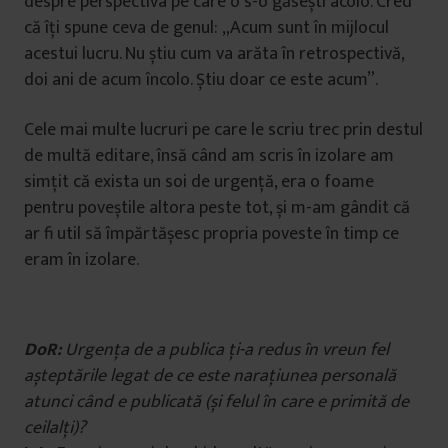
despre perspectiva pe care o s-o găsești acolo. Cred
că îți spune ceva de genul: „Acum sunt în mijlocul
acestui lucru. Nu știu cum va arăta în retrospectivă,
doi ani de acum încolo. Știu doar ce este acum”.
Cele mai multe lucruri pe care le scriu trec prin destul
de multă editare, însă când am scris în izolare am
simțit că exista un soi de urgență, era o foame
pentru poveștile altora peste tot, și m-am gândit că
ar fi util să împărtășesc propria poveste în timp ce
eram în izolare.
DoR:
Urgența de a publica ți-a redus în vreun fel
așteptările legat de ce este narațiunea personală
atunci când e publicată (și felul în care e primită de
ceilalți)?