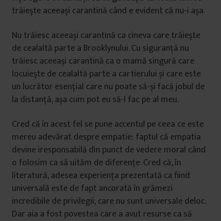
trăiește aceeași carantină când e evident că nu-i așa.
Nu trăiesc aceeași carantină ca cineva care trăiește
de cealaltă parte a Brooklynului. Cu siguranță nu
trăiesc aceeași carantină ca o mamă singură care
locuiește de cealaltă parte a cartierului și care este
un lucrător esențial care nu poate să-și facă jobul de
la distanță, așa cum pot eu să-l fac pe al meu.
Cred că în acest fel se pune accentul pe ceea ce este
mereu adevărat despre empatie: faptul că empatia
devine iresponsabilă din punct de vedere moral când
o folosim ca să uităm de diferențe. Cred că, în
literatură, adesea experiența prezentată ca fiind
universală este de fapt ancorată în grămezi
incredibile de privilegii, care nu sunt universale deloc.
Dar aia a fost povestea care a avut resurse ca să