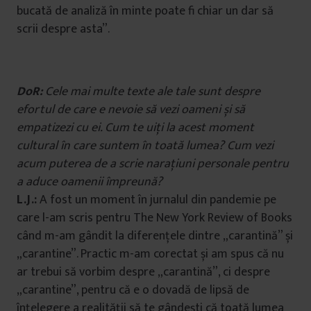
bucată de analiză în minte poate fi chiar un dar să
scrii despre asta”.
DoR:
Cele mai multe texte ale tale sunt despre
efortul de care e nevoie să vezi oameni și să
empatizezi cu ei. Cum te uiți la acest moment
cultural în care suntem în toată lumea? Cum vezi
acum puterea de a scrie narațiuni personale pentru
a aduce oamenii împreună?
L.J.:
A fost un moment în jurnalul din pandemie pe
care l-am scris pentru The New York Review of Books
când m-am gândit la diferențele dintre „carantină” și
„carantine”. Practic m-am corectat și am spus că nu
ar trebui să vorbim despre „carantină”, ci despre
„carantine”, pentru că e o dovadă de lipsă de
înțelegere a realității să te gândești că toată lumea