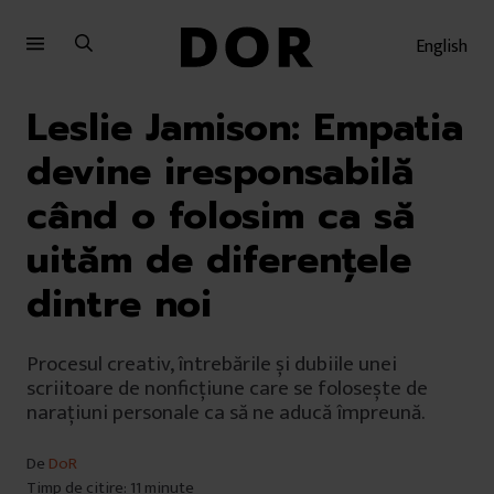
Sari
Sari
la
la
English
meniu
conținut
Leslie Jamison: Empatia
devine iresponsabilă
când o folosim ca să
uităm de diferențele
dintre noi
Procesul creativ, întrebările și dubiile unei
scriitoare de nonficțiune care se folosește de
narațiuni personale ca să ne aducă împreună.
De
DoR
Timp de citire: 11 minute