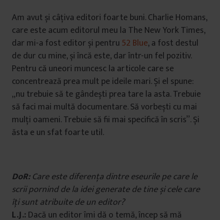
Am avut și câțiva editori foarte buni. Charlie Homans,
care este acum editorul meu la The New York Times,
dar mi-a fost editor și pentru
52 Blue
, a fost destul
de dur cu mine, și încă este, dar într-un fel pozitiv.
Pentru că uneori muncesc la articole care se
concentrează prea mult pe ideile mari. Și el spune:
„nu trebuie să te gândești prea tare la asta. Trebuie
să faci mai multă documentare. Să vorbești cu mai
mulți oameni. Trebuie să fii mai specifică în scris”. Și
ăsta e un sfat foarte util.
DoR:
Care este diferența dintre eseurile pe care le
scrii pornind de la idei generate de tine și cele care
îți sunt atribuite de un editor?
L.J.:
Dacă un editor îmi dă o temă, încep să mă