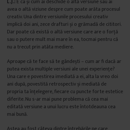
L.J.:
E ca și cum ai deschide o altă versiune sau ai
avea o altă viziune despre cum poate arăta procesul
creativ. Una dintre versiunile procesului creativ
implică doi ani, zece drafturi și o grămadă de cititori.
Dar poate că există o altă versiune care are o forță
sau o putere mult mai mare în ea, tocmai pentru că
nu a trecut prin atâta mediere.
Aproape că te face să te gândești – cum ar fi dacă ar
putea exista multiple versiuni ale unei experiențe?
Una care e povestirea imediată a ei, alta la vreo doi
ani după, povestită retrospectiv și mediată de
propria ta înțelegere, fiecare cu puncte forte estetice
diferite. Nu s-ar mai pune problema că cea mai
editată versiune a unui lucru este întotdeauna cea
mai bună.
Astea au fost câteva dintre întrebările pe care