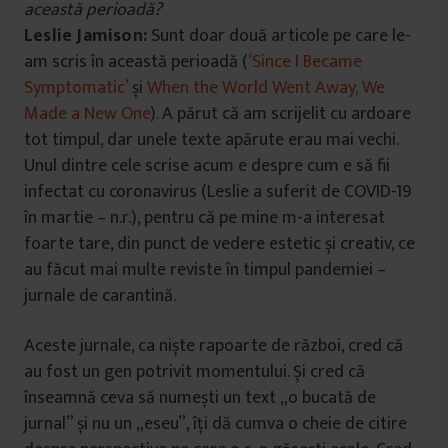
această perioadă?
Leslie Jamison:
Sunt doar două articole pe care le-
am scris în această perioadă (
‘Since I Became
Symptomatic’
și
When the World Went Away, We
Made a New One
). A părut că am scrijelit cu ardoare
tot timpul, dar unele texte apărute erau mai vechi.
Unul dintre cele scrise acum e despre cum e să fii
infectat cu coronavirus (Leslie a suferit de COVID-19
în martie – n.r.), pentru că pe mine m-a interesat
foarte tare, din punct de vedere estetic și creativ, ce
au făcut mai multe reviste în timpul pandemiei –
jurnale de carantină.
Aceste jurnale, ca niște rapoarte de război, cred că
au fost un gen potrivit momentului. Și cred că
înseamnă ceva să numești un text „o bucată de
jurnal” și nu un „eseu”, îți dă cumva o cheie de citire