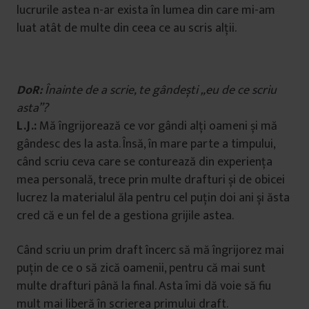
lucrurile astea n-ar exista în lumea din care mi-am
luat atât de multe din ceea ce au scris alții.
DoR:
Înainte de a scrie, te gândești „eu de ce scriu
asta”?
L.J.:
Mă îngrijorează ce vor gândi alți oameni și mă
gândesc des la asta. Însă, în mare parte a timpului,
când scriu ceva care se conturează din experiența
mea personală, trece prin multe drafturi și de obicei
lucrez la materialul ăla pentru cel puțin doi ani și ăsta
cred că e un fel de a gestiona grijile astea.
Când scriu un prim draft încerc să mă îngrijorez mai
puțin de ce o să zică oamenii, pentru că mai sunt
multe drafturi până la final. Asta îmi dă voie să fiu
mult mai liberă în scrierea primului draft.