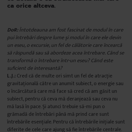
ca orice altceva.
DoR:
Întotdeauna am fost fascinat de modul în care
pui întrebări despre lume și modul în care ele devin
un eseu, o excursie, un fel de călătorie care încearcă
să răspundă sau să abordeze acea întrebare. Când se
transformă o întrebare într-un eseu? Când este
suficient de interesantă?
L.J.:
Cred că de multe ori simt un fel de atracție
gravitațională către un anumit subiect, o energie sau
o încărcătură care mă face să cred că am găsit un
subiect, pentru că ceva mă deranjează sau ceva nu
mă lasă în pace. Și atunci trebuie să-mi pun o
grămadă de întrebări până mă prind care sunt
întrebările esențiale. Pentru că întrebările inițiale sunt
diferite de cele care ajung să fie întrebările centrale.