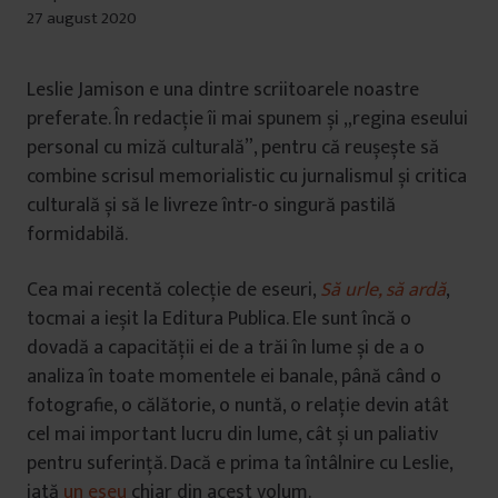
27 august 2020
Leslie Jamison e una dintre scriitoarele noastre
preferate. În redacție îi mai spunem și „regina eseului
personal cu miză culturală”, pentru că reușește să
combine scrisul memorialistic cu jurnalismul și critica
culturală și să le livreze într-o singură pastilă
formidabilă.
Cea mai recentă colecție de eseuri,
Să urle, să ardă
,
tocmai a ieșit la Editura Publica. Ele sunt încă o
dovadă a capacității ei de a trăi în lume și de a o
analiza în toate momentele ei banale, până când o
fotografie, o călătorie, o nuntă, o relație devin atât
cel mai important lucru din lume, cât și un paliativ
pentru suferință. Dacă e prima ta întâlnire cu Leslie,
iată
un eseu
chiar din acest volum.