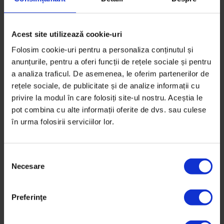
mirosul? De ce acest lucru, la care nu prea m-am
gândit ca fiind o parte importantă din experiența
umană, este, de fapt, o parte centrală a ei? Cred că
Acest site utilizează cookie-uri
acest punct de plecare e foarte interesant din punct
Folosim cookie-uri pentru a personaliza conținutul și
de vedere intelectual.
anunțurile, pentru a oferi funcții de rețele sociale și pentru
a analiza traficul. De asemenea, le oferim partenerilor de
rețele sociale, de publicitate și de analize informații cu
DoR:
Cum a fost momentul când ai descoperit că ce
privire la modul în care folosiți site-ul nostru. Aceștia le
scrii din experiența ta personală contează și că este
pot combina cu alte informații oferite de dvs. sau culese
în urma folosirii serviciilor lor.
important și pentru tine și pentru alții?
L.J.:
Îmi amintesc de o întâmplare când o studentă
stătea în biroul meu și ne uitam spre campusul
S
facultății, iar ea mi-a zis: „Eu chiar nu înțeleg de ce
Necesare
e
povestea mea este mai importantă decât a lui sau a
l
ei?” – și a arătat către oamenii care treceau prin
e
Preferinţe
campus.
c
ț