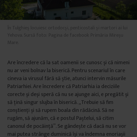
În Tulghieș locuiesc ortodocși, penticostali și martori ai lui
Yehova. Sursă foto: Pagina de facebook Primăria Mireșu
Mare.
Are încredere că la sat oamenii se cunosc și că nimeni
nu ar veni bolnav la biserică. Pentru scenariul în care
cineva ia virusul fără să știe, atunci intervin măsurile
Patriarhiei. Are încredere că Patriarhia ia deciziile
corecte și deși speră că nu se ajunge aici, e pregătit și
să țină singur slujba în biserică. „Trebuie să fim
conștienți și să rupem boala din rădăcină. Să ne
rugăm, să ajunăm, că e postul Paștelui, să citim
canonul de pocăință”. Se gândește că dacă nu se vor
mai putea strânge duminică își va îndemna enoriașii