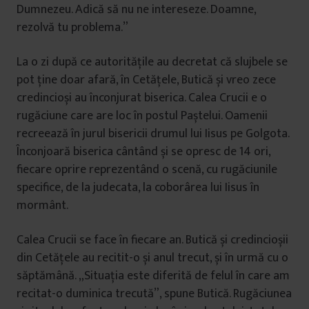
Dumnezeu. Adică să nu ne intereseze. Doamne,
rezolvă tu problema.”
La o zi după ce autoritățile au decretat că slujbele se
pot ține doar afară, în Cetățele, Butică și vreo zece
credincioși au înconjurat biserica. Calea Crucii e o
rugăciune care are loc în postul Paștelui. Oamenii
recreează în jurul bisericii drumul lui Iisus pe Golgota.
Înconjoară biserica cântând și se opresc de 14 ori,
fiecare oprire reprezentând o scenă, cu rugăciunile
specifice, de la judecata, la coborârea lui Iisus în
mormânt.
Calea Crucii se face în fiecare an. Butică și credincioșii
din Cetățele au recitit-o și anul trecut, și în urmă cu o
săptămână. „Situația este diferită de felul în care am
recitat-o duminica trecută”, spune Butică. Rugăciunea