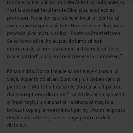
Dorca e cu trei ani mai mic decât Patriarhul Daniel. Au
t
u
fost la aceeași facultate la Sibiu și au avut aceiași
l
profesori. Nu-și dorește să fie în locul lui, pentru că
u
are o mare responsabilitate. Nu știe în locul lui cum ar
i
proceda și ce măsuri ar lua. „Poate că Preafericirea
Sa se teme să nu fie acuzat de lume că nu îl
interesează, că nu vrea oameni în biserică, că de ce
mai e patriarh, dacă nu are încredere în Dumnezeu.”
Până un alta, Dorca trebuie să se învețe cu noua lui
viață, departe de altar. „Sunt ca și un cioban care-și
pierde oile. Mă tot uit după ele. Știu că au alt păstor,
dar s-a rupt ceva din mine. ” De 28 de ani i-a spovedit
și împărtășit, i-a cununat și i-a binecuvântat, le-a
botezat copiii și înmormântat părinții. Acum nu poate
decât să-i viziteze și să se roage pentru ei de la
distanță.