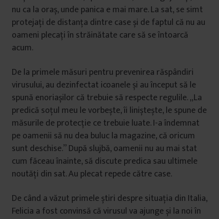
nu ca la oraș, unde panica e mai mare. La sat, se simt
protejați de distanța dintre case și de faptul că nu au
oameni plecați în străinătate care să se întoarcă
acum.
De la primele măsuri pentru prevenirea răspândiri
virusului, au dezinfectat icoanele și au început să le
spună enoriașilor că trebuie să respecte regulile. „La
predică soțul meu le vorbește, îi liniștește, le spune de
măsurile de protecție ce trebuie luate. I-a îndemnat
pe oamenii să nu dea buluc la magazine, că oricum
sunt deschise.” După slujbă, oamenii nu au mai stat
cum făceau înainte, să discute predica sau ultimele
noutăți din sat. Au plecat repede către case.
De când a văzut primele știri despre situația din Italia,
Felicia a fost convinsă că virusul va ajunge și la noi în