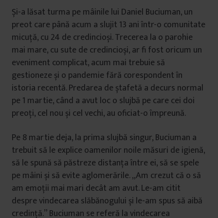
Și-a lăsat turma pe mâinile lui Daniel Buciuman, un
preot care până acum a slujit 13 ani într-o comunitate
micuță, cu 24 de credincioși. Trecerea la o parohie
mai mare, cu sute de credincioși, ar fi fost oricum un
eveniment complicat, acum mai trebuie să
gestioneze și o pandemie fără corespondent în
istoria recentă. Predarea de ștafetă a decurs normal
pe 1 martie, când a avut loc o slujbă pe care cei doi
preoți, cel nou și cel vechi, au oficiat-o împreună.
Pe 8 martie deja, la prima slujbă singur, Buciuman a
trebuit să le explice oamenilor noile măsuri de igienă,
să le spună să păstreze distanța între ei, să se spele
pe mâini și să evite aglomerările. „Am crezut că o să
am emoții mai mari decât am avut. Le-am citit
despre vindecarea slăbănogului și le-am spus să aibă
credință.” Buciuman se referă la vindecarea