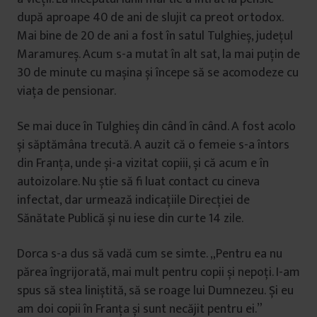
după aproape 40 de ani de slujit ca preot ortodox.
Mai bine de 20 de ani a fost în satul Tulghieș, județul
Maramureș. Acum s-a mutat în alt sat, la mai puțin de
30 de minute cu mașina și începe să se acomodeze cu
viața de pensionar.
Se mai duce în Tulghieș din când în când. A fost acolo
și săptămâna trecută. A auzit că o femeie s-a întors
din Franța, unde și-a vizitat copiii, și că acum e în
autoizolare. Nu știe să fi luat contact cu cineva
infectat, dar urmează indicațiile Direcției de
Sănătate Publică și nu iese din curte 14 zile.
Dorca s-a dus să vadă cum se simte. „Pentru ea nu
părea îngrijorată, mai mult pentru copii și nepoți. I-am
spus să stea liniștită, să se roage lui Dumnezeu. Și eu
am doi copii în Franța și sunt necăjit pentru ei.”