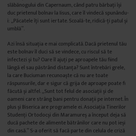
slăbănogului din Capernaum, când patru bărbați își
duc prietenul bolnav la Iisus, care îl vindecă spunându-
i: „Păcatele îți sunt iertate. Scoală-te, ridică-ți patul și
umblă”.
Azi însă situația e mai complicată. Dacă prietenul tău
este bolnav îl duci să se vindece, cu riscul să te
infectezi și tu? Oare îl ajuți pe aproapele tău fiind
lângă el sau păstrând distanța? Sunt întrebări grele,
la care Buciuman recunoaște că nu are toate
răspunsurile, dar e sigur că grija de aproape poate fi
făcută și altfel. „Sunt tot felul de asociații și de
oameni care strâng bani pentru donații pe internet. În
plus și Biserica are programele ei. Asociația Tinerilor
Studenți Ortodocși din Maramureș a început deja să
ducă pachete de alimente bătrânilor care nu pot ieși
din casă.” S-a oferit să facă parte din celula de criză