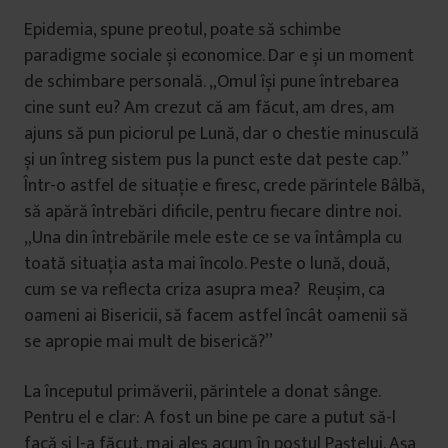
Epidemia, spune preotul, poate să schimbe
paradigme sociale și economice. Dar e și un moment
de schimbare personală. „Omul își pune întrebarea
cine sunt eu? Am crezut că am făcut, am dres, am
ajuns să pun piciorul pe Lună, dar o chestie minusculă
și un întreg sistem pus la punct este dat peste cap.”
Într-o astfel de situație e firesc, crede părintele Bâlbă,
să apără întrebări dificile, pentru fiecare dintre noi.
„Una din întrebările mele este ce se va întâmpla cu
toată situația asta mai încolo. Peste o lună, două,
cum se va reflecta criza asupra mea? Reușim, ca
oameni ai Bisericii, să facem astfel încât oamenii să
se apropie mai mult de biserică?”
La începutul primăverii, părintele a donat sânge.
Pentru el e clar: A fost un bine pe care a putut să-l
facă și l-a făcut, mai ales acum în postul Paștelui. Așa