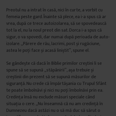
Preotul nu a intrat în casă, nici în curte, a vorbit cu
femeia peste gard. Înainte să plece, ea i-a spus că ar
vrea, după ce trece autoizolarea, să se spovedească
tot la el, nu la noul preot din sat. Dorca i-a spus că
sigur, o va spovedi, dar numai după perioada de auto-
izolare. „Părere de rău, lacrimi, post și rugăciune,
astea le poți face și acasă liniștit”, spune el.
Se gândește că dacă în Biblie primilor creștini li se
spune să se supună „stăpânirii”, așa trebuie și
creștinii din prezent să se supună măsurilor de
siguranță. Nu crede că împărtășania cu Trupul Sfânt
te poate îmbolnăvi și nici nu poți îmbolnăvi prin ea.
Credința însă nu exclude măsuri speciale când
situația o cere. „Nu înseamnă că nu am credință în
Dumnezeu dacă astăzi nu o să mă duc să sărut o