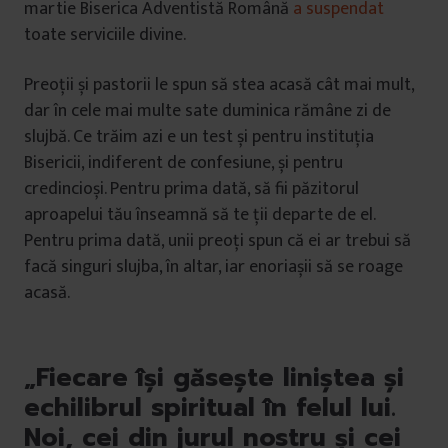
martie Biserica Adventistă Română
a suspendat
toate serviciile divine.
Preoții și pastorii le spun să stea acasă cât mai mult,
dar în cele mai multe sate duminica rămâne zi de
slujbă. Ce trăim azi e un test și pentru instituția
Bisericii, indiferent de confesiune, și pentru
credincioși. Pentru prima dată, să fii păzitorul
aproapelui tău înseamnă să te ții departe de el.
Pentru prima dată, unii preoți spun că ei ar trebui să
facă singuri slujba, în altar, iar enoriașii să se roage
acasă.
„Fiecare își găsește liniștea și
echilibrul spiritual în felul lui.
Noi, cei din jurul nostru și cei