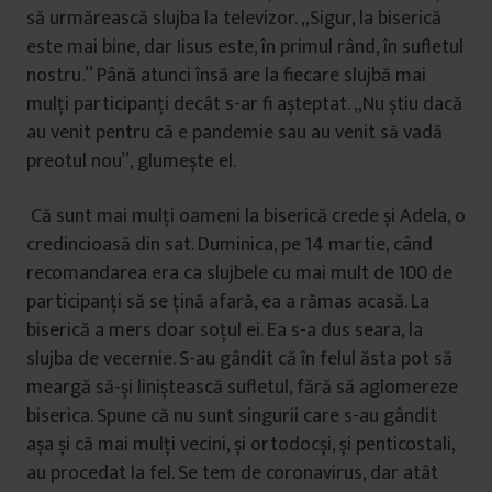
să urmărească slujba la televizor. „Sigur, la biserică
este mai bine, dar Iisus este, în primul rând, în sufletul
nostru.” Până atunci însă are la fiecare slujbă mai
mulți participanți decât s-ar fi așteptat. „Nu știu dacă
au venit pentru că e pandemie sau au venit să vadă
preotul nou”, glumește el.
Că sunt mai mulți oameni la biserică crede și Adela, o
credincioasă din sat. Duminica, pe 14 martie, când
recomandarea era ca slujbele cu mai mult de 100 de
participanți să se țină afară, ea a rămas acasă. La
biserică a mers doar soțul ei. Ea s-a dus seara, la
slujba de vecernie. S-au gândit că în felul ăsta pot să
meargă să-și liniștească sufletul, fără să aglomereze
biserica. Spune că nu sunt singurii care s-au gândit
așa și că mai mulți vecini, și ortodocși, și penticostali,
au procedat la fel. Se tem de coronavirus, dar atât