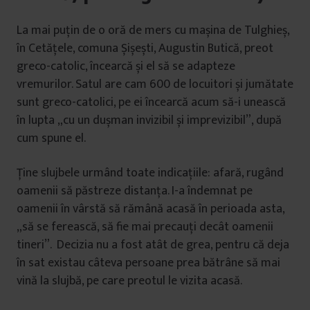
La mai puțin de o oră de mers cu mașina de Tulghieș,
în Cetățele, comuna Șișești, Augustin Butică, preot
greco-catolic, încearcă și el să se adapteze
vremurilor. Satul are cam 600 de locuitori și jumătate
sunt greco-catolici, pe ei încearcă acum să-i unească
în lupta „cu un dușman invizibil și imprevizibil”, după
cum spune el.
Ține slujbele urmând toate indicațiile: afară, rugând
oamenii să păstreze distanța. I-a îndemnat pe
oamenii în vârstă să rămână acasă în perioada asta,
„să se ferească, să fie mai precauți decât oamenii
tineri”. Decizia nu a fost atât de grea, pentru că deja
în sat existau câteva persoane prea bătrâne să mai
vină la slujbă, pe care preotul le vizita acasă.