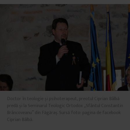
Doctor în teologie și psihoterapeut, preotul Ciprian Bâlbă
predă și la Seminarul Teologic Ortodox „Sfântul Constantin
Brâncoveanu” din Făgăraș. Sursă foto: pagina de facebook
Ciprian Bâlbă.