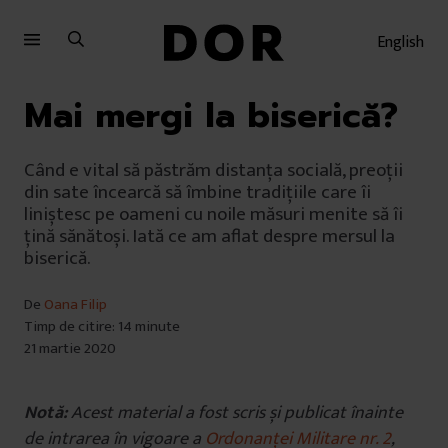
Sari
Sari
la
la
English
meniu
conținut
Mai mergi la biserică?
Când e vital să păstrăm distanța socială, preoții
din sate încearcă să îmbine tradițiile care îi
liniștesc pe oameni cu noile măsuri menite să îi
țină sănătoși. Iată ce am aflat despre mersul la
biserică.
De
Oana Filip
Timp de citire: 14 minute
21 martie 2020
Notă:
Acest material a fost scris și publicat înainte
de intrarea în vigoare a
Ordonanței Militare nr. 2
,