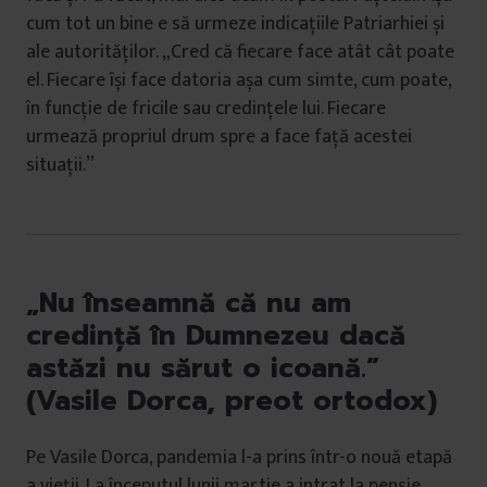
cum tot un bine e să urmeze indicațiile Patriarhiei și
ale autorităților. „Cred că fiecare face atât cât poate
el. Fiecare își face datoria așa cum simte, cum poate,
în funcție de fricile sau credințele lui. Fiecare
urmează propriul drum spre a face față acestei
situații.”
„Nu înseamnă că nu am
credință în Dumnezeu dacă
astăzi nu sărut o icoană.”
(Vasile Dorca, preot ortodox)
Pe Vasile Dorca, pandemia l-a prins într-o nouă etapă
a vieții. La începutul lunii martie a intrat la pensie