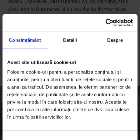
icoană”, spune el. „Nu înseamnă că, bolnav fiind, stau
și mă rog la Dumnezeu și nu mă duc la doctor. Și pe
doctor, tot Dumnezeu l-a lăsat să trateze.”
Întrebarea, în viziunea lui Dorca, nu ar trebui să fie:
am încredere sau n-am, ci la cine mă gândesc, la mine
Consimțământ
Detalii
Despre
sau la altul. „Omul nu trebuie să se gândească în mod
egoist la el,
vai de mine, mă îmbolnăvesc eu
. Ar trebui
Acest site utilizează cookie-uri
să se gândească:
s-ar putea să-l îmbolnăvesc eu pe
Folosim cookie-uri pentru a personaliza conținutul și
altul.
”
anunțurile, pentru a oferi funcții de rețele sociale și pentru
a analiza traficul. De asemenea, le oferim partenerilor de
rețele sociale, de publicitate și de analize informații cu
privire la modul în care folosiți site-ul nostru. Aceștia le
pot combina cu alte informații oferite de dvs. sau culese
în urma folosirii serviciilor lor.
S