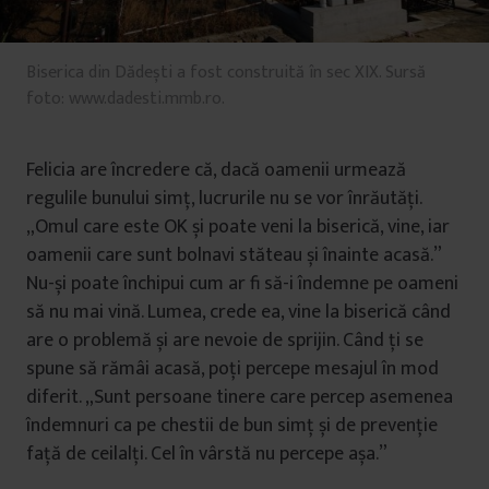
Biserica din Dădești a fost construită în sec XIX. Sursă
foto: www.dadesti.mmb.ro.
Felicia are încredere că, dacă oamenii urmează
regulile bunului simț, lucrurile nu se vor înrăutăți.
„Omul care este OK și poate veni la biserică, vine, iar
oamenii care sunt bolnavi stăteau și înainte acasă.”
Nu-și poate închipui cum ar fi să-i îndemne pe oameni
să nu mai vină. Lumea, crede ea, vine la biserică când
are o problemă și are nevoie de sprijin. Când ți se
spune să rămâi acasă, poți percepe mesajul în mod
diferit. „Sunt persoane tinere care percep asemenea
îndemnuri ca pe chestii de bun simț și de prevenție
față de ceilalți. Cel în vârstă nu percepe așa.”