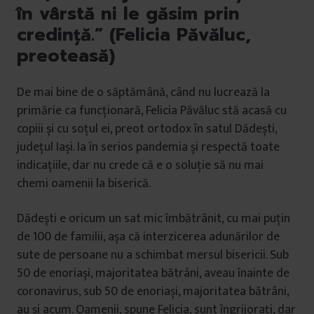
în vârstă ni le găsim prin
credință.” (Felicia Păvăluc,
preoteasă)
De mai bine de o săptămână, când nu lucrează la
primărie ca funcționară, Felicia Păvăluc stă acasă cu
copiii și cu soțul ei, preot ortodox în satul Dădești,
județul Iași. Ia în serios pandemia și respectă toate
indicațiile, dar nu crede că e o soluție să nu mai
chemi oamenii la biserică.
Dădești e oricum un sat mic îmbătrânit, cu mai puțin
de 100 de familii, așa că interzicerea adunărilor de
sute de persoane nu a schimbat mersul bisericii. Sub
50 de enoriași, majoritatea bătrâni, aveau înainte de
coronavirus, sub 50 de enoriași, majoritatea bătrâni,
au și acum. Oamenii, spune Felicia, sunt îngrijorați, dar