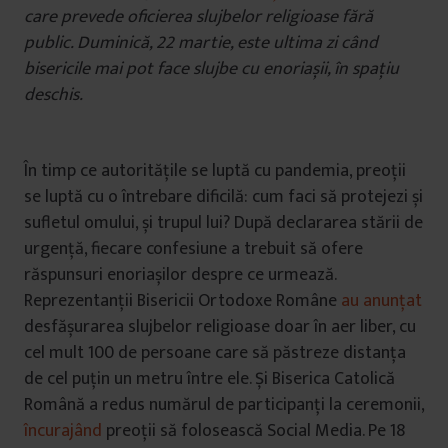
care prevede oficierea slujbelor religioase fără
public. Duminică, 22 martie, este ultima zi când
bisericile mai pot face slujbe cu enoriașii, în spațiu
deschis.
În timp ce autoritățile se luptă cu pandemia, preoții
se luptă cu o întrebare dificilă: cum faci să protejezi și
sufletul omului, și trupul lui? După declararea stării de
urgență, fiecare confesiune a trebuit să ofere
răspunsuri enoriașilor despre ce urmează.
Reprezentanții Bisericii Ortodoxe Române
au anunțat
desfășurarea slujbelor religioase doar în aer liber, cu
cel mult 100 de persoane care să păstreze distanța
de cel puțin un metru între ele. Și Biserica Catolică
Română a redus numărul de participanți la ceremonii,
încurajând
preoții să folosească Social Media. Pe 18