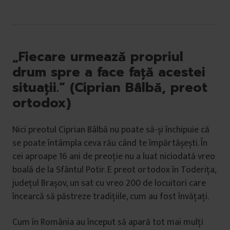
„Fiecare urmează propriul
drum spre a face față acestei
situații.” (Ciprian Bâlbă, preot
ortodox)
Nici preotul Ciprian Bâlbă nu poate să-și închipuie că
se poate întâmpla ceva rău când te împărtășești. În
cei aproape 16 ani de preoție nu a luat niciodată vreo
boală de la Sfântul Potir. E preot ortodox în Toderița,
județul Brașov, un sat cu vreo 200 de locuitori care
încearcă să păstreze tradițiile, cum au fost învățați.
Cum în România au început să apară tot mai mulți