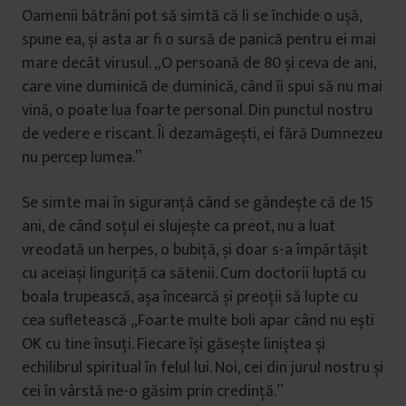
Oamenii bătrâni pot să simtă că li se închide o ușă,
spune ea, și asta ar fi o sursă de panică pentru ei mai
mare decât virusul. „O persoană de 80 și ceva de ani,
care vine duminică de duminică, când îi spui să nu mai
vină, o poate lua foarte personal. Din punctul nostru
de vedere e riscant. Îi dezamăgești, ei fără Dumnezeu
nu percep lumea.”
Se simte mai în siguranță când se gândește că de 15
ani, de când soțul ei slujește ca preot, nu a luat
vreodată un herpes, o bubiță, și doar s-a împărtășit
cu aceiași linguriță ca sătenii. Cum doctorii luptă cu
boala trupească, așa încearcă și preoții să lupte cu
cea sufletească „Foarte multe boli apar când nu ești
OK cu tine însuți. Fiecare își găsește liniștea și
echilibrul spiritual în felul lui. Noi, cei din jurul nostru și
cei în vârstă ne-o găsim prin credință.”