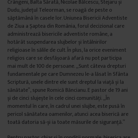
Crângeni, Balta Sărată, Nicolae Bălcescu, Stejaru și
Dudu, județul Teleorman, se roagă de peste o
săptămână în casele lor. Uniunea Bisericii Adventiste
de Ziua a Șaptea din România, forul decizional care
administrează bisericile adventiste române, a
hotărât suspendarea slujbelor și întâlnirilor
religioase în sălile de cult. În plus, la orice eveniment
religios care se desfășoară afară nu pot participa
mai mult de 100 de persoane. „Sunt câteva drepturi
fundamentale pe care Dumnezeu le-a lăsat în Sfânta
Scriptură, unele dintre ele sunt dreptul la viață și la
sănătate”, spune Romică Băncianu. E pastor de 19 ani
și de cinci slujește în cele cinci comunități. „În
momentul în care, în cadrul unei slujbe, este pusă în
pericol sănătatea oamenilor, atunci acea biserică are
toată datoria să-și ia toate măsurile de siguranță.”
Pentru pastor, chiar și în condiții normale, biserica are