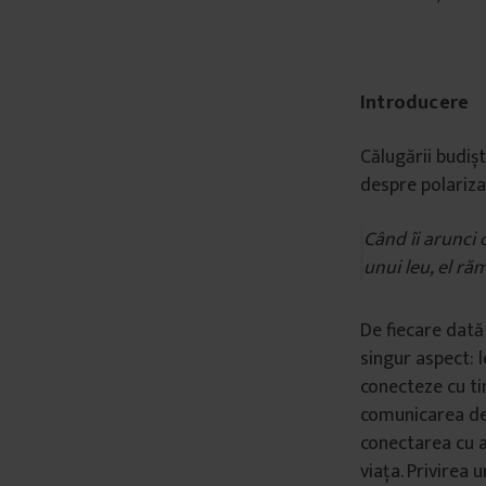
Introducere
Călugării budișt
despre polarizar
Când îi arunci
unui leu, el ră
De fiecare dată
singur aspect: 
conecteze cu tin
comunicarea de b
conectarea cu a
viața. Privirea