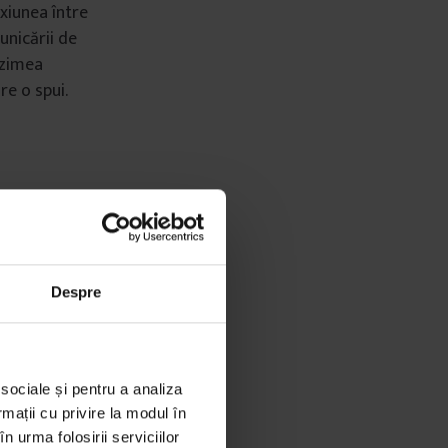
xiunea între
unicării de
nzimea
re o spui.
lasică
ragi, să modelezi
Despre
i despre
de analiză a
) știință și (2)
n materie de
 sociale și pentru a analiza
rmații cu privire la modul în
n urma folosirii serviciilor