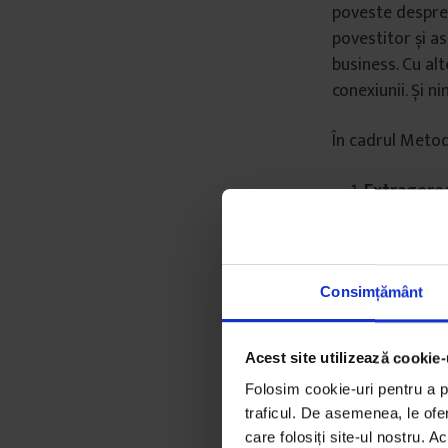
poveste despre 
povestitor și a
business. Cu al
conexiunii. Și 
În cadrul Metod
Extragere
Construir
Prezentar
Până să ajungi l
Consimțământ
și să prezinți o
istorisirea lor 
Acest site utilizează cookie-
comunicării, în 
dovezi empirice
Folosim cookie-uri pentru a pe
ascultare și isto
traficul. De asemenea, le ofer
care folosiți site-ul nostru. A