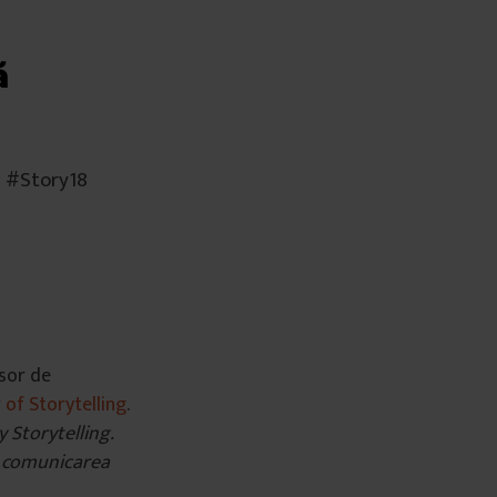
ă
l #Story18
sor de
of Storytelling
.
 Storytelling.
ma comunicarea