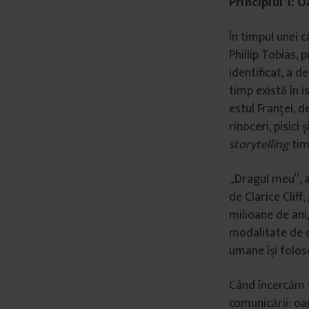
Principiul 1: 
â
n
În timpul unei 
t
Phillip Tobias, 
u
identificat, a d
l
timp există în i
u
estul Franței, d
i
rinoceri, pisici
storytelling
tim
„Dragul meu”, a
de Clarice Clif
milioane de ani
modalitate de co
umane își folos
Când încercăm s
comunicării: o