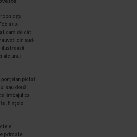
poveste
ntropologul
 Tobias a
bat cam de cât
hauvet, din sud-
e ilustrează
i ale unui
 porțelan pictat
nul sau două
ce limbajul ca
te, ființele
”
ctele
le primate