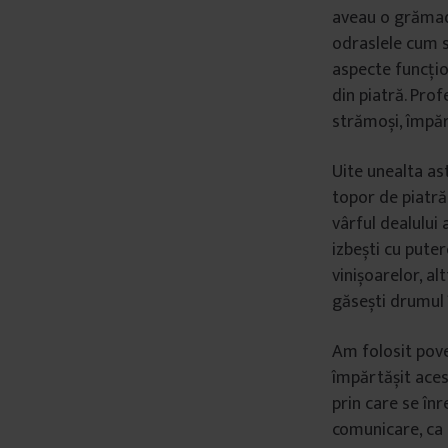
aveau o grămadă
odraslele cum s
aspecte funcțion
din piatră. Prof
strămoși, împăr
Uite unealta as
topor de piatră 
vârful dealului
izbești cu puter
vinișoarelor, al
găsești drumul 
Am folosit pove
împărtășit aces
prin care se înr
comunicare, ca 