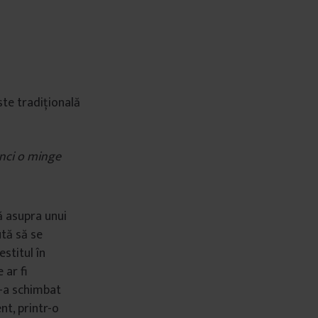
ste tradițională
unci o minge
ă asupra unui
ută să se
estitul în
 ar fi
i-a schimbat
nt, printr-o