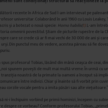
Oamenii sunt condiționați structural să reacționeze la 
călătorii recente în Africa de Sud l-am intervievat pe paleoa
profesor universitar. Colaborând în anii 1960 cu Louis Leakey,
escris și a botezat o nouă specie:
Homo habilis(
1)
. L-am între
storia omenirii povestitul. Știam de picturile rupestre de la C
espre care se crede că ar fi mai vechi de 30 000 de ani și car
 și urși. Din punctul meu de vedere, acestea păreau să fie dovez
puriu.
 spus profesorul Tobias, lăsând din mână ceașca de ceai, din
f, „noi spunem povești de mult mai multă vreme. În urmă cu u
, tranziția noastră de la primate la oameni a început să impli
municare între indivizi. Chiar și înainte să fi vorbit prin cuvin
eau corzile vocale pentru a imita păsări sau alte viețuitoare.
ă ni-i închipuim vorbind pe primii hominizi, începem cu subie
are despre ce vorbeau? Conform profesorului Tobias, „prime