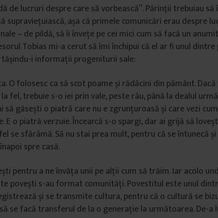
 de lucruri despre care să vorbească”. Părinții trebuiau să î
ă supraviețuiască, așa că primele comunicări erau despre luc
ale – de pildă, să îi învețe pe cei mici cum să facă un anumit
esorul Tobias mi-a cerut să îmi închipui că el ar fi unul dintre 
tășindu-i informații progeniturii sale:
ta. O folosesc ca să scot poame și rădăcini din pământ. Dacă v
la fel, trebuie s-o iei prin vale, peste râu, până la dealul urmă
 ai să găsești o piatră care nu e zgrunțuroasă și care vezi cu
e. E o piatră verzuie. Încearcă s-o spargi, dar ai grijă să loveș
tfel se sfărâmă. Să nu stai prea mult, pentru că se întunecă și
înapoi spre casă.
ști pentru a ne învăța unii pe alții cum să trăim. Iar acolo u
te povești s-au format comunități. Povestitul este unul dint
egistrează și se transmite cultura, pentru că o cultură se biz
să se facă transferul de la o generație la următoarea. De-a lu