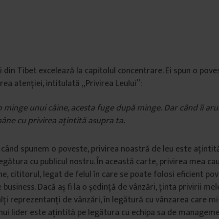
i din Tibet excelează la capitolul concentrare. Ei spun o pove
ea atenției, intitulată „Privirea Leului”:
 o minge unui câine, acesta fuge după minge. Dar când îi ar
mâne cu privirea ațintită asupra ta.
 când spunem o poveste, privirea noastră de leu este ațintit
legătura cu publicul nostru. În această carte, privirea mea ca
e, cititorul, legat de felul în care se poate folosi eficient pov
usiness. Dacă aș fi la o ședință de vânzări, ținta privirii mele
lți reprezentanți de vânzări, în legătură cu vânzarea care m
 unui lider este ațintită pe legătura cu echipa sa de manageme