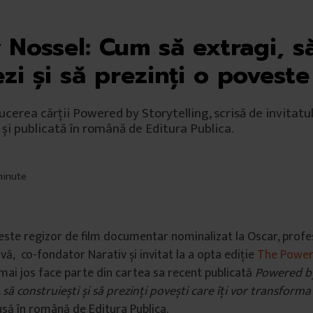
 Nossel: Cum să extragi, s
zi și să prezinți o poveste
ucerea cărții Powered by Storytelling, scrisă de invitatu
și publicată în română de Editura Publica.
 minute
ste regizor de film documentar nominalizat la Oscar, profe
vă, co-fondator Narativ și invitat la a opta ediție
The Power 
ai jos face parte din cartea sa recent publicată
Powered by
 să construiești și să prezinți povești care îți vor transfor
usă în română de Editura Publica.