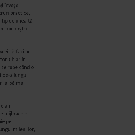
și învețe
ruri practice,
 tip de unealtă
primii noștri
rei să faci un
tor. Chiar în
m se rupe când o
ti de-a lungul
 n-ai să mai
nde am
re mijloacele
uie pe
ngul mileniilor,