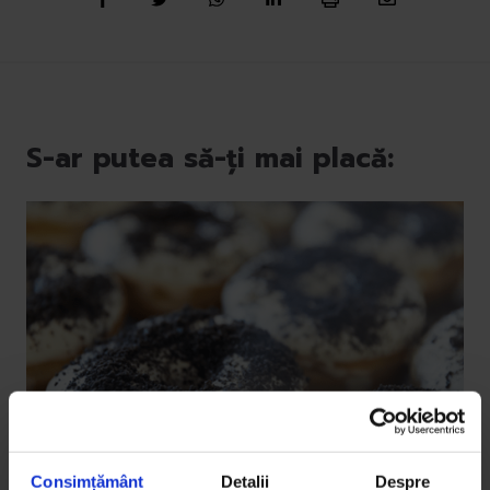
S-ar putea să-ți mai placă:
Consimțământ
Detalii
Despre