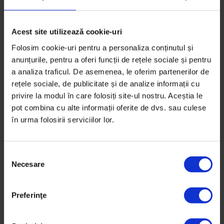
Acest site utilizează cookie-uri
Portrete
,
Texte
Folosim cookie-uri pentru a personaliza conținutul și
[24/7] Donuterie
anunțurile, pentru a oferi funcții de rețele sociale și pentru
Cum crești un mic business într-un lanț național?
a analiza traficul. De asemenea, le oferim partenerilor de
rețele sociale, de publicitate și de analize informații cu
De
DoR
privire la modul în care folosiți site-ul nostru. Aceștia le
Fotografii de
Cătălin Georgescu
pot combina cu alte informații oferite de dvs. sau culese
Timp de citire: 5 minute
în urma folosirii serviciilor lor.
31 octombrie 2016
S
Necesare
e
l
e
Preferinţe
c
ț