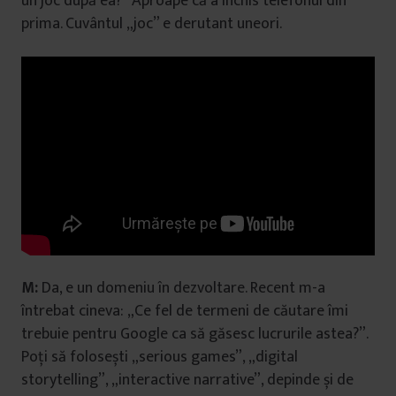
un joc după ea?” Aproape că a închis telefonul din
prima. Cuvântul „joc” e derutant uneori.
M:
Da, e un domeniu în dezvoltare. Recent m-a
întrebat cineva: „Ce fel de termeni de căutare îmi
trebuie pentru Google ca să găsesc lucrurile astea?”.
Poți să folosești „serious games”, „digital
storytelling”, „interactive narrative”, depinde și de