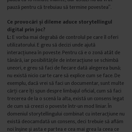
pauză pentru că trebuiau să termine povestea”.
Ce provocări și dileme aduce storytellingul
digital prin joc?
L:
E vorba mai degrabă de controlul pe care îl oferi
utilizatorului. E greu să decizi unde ajută
interacțiunea în poveste. Pentru că e o zonă atât de
tânără, iar posibilitățile de interacțiune se schimbă
uneori, e greu să faci de fiecare dată alegerea bună;
nu există nicio carte care să explice cum se face. De
exemplu, dacă vrei să faci un documentar, sunt multe
cărți care îți spun despre limbajul oficial, cum să faci
trecerea de la o scenă la alta, există un consens legat
de cum să creezi o poveste într-un mod liniar. În
domeniul storytellingului combinat cu interacțiune nu
există deocamdată un consens, deci trebuie să aflăm
noi înșine și asta e partea e cea mai grea la ceea ce