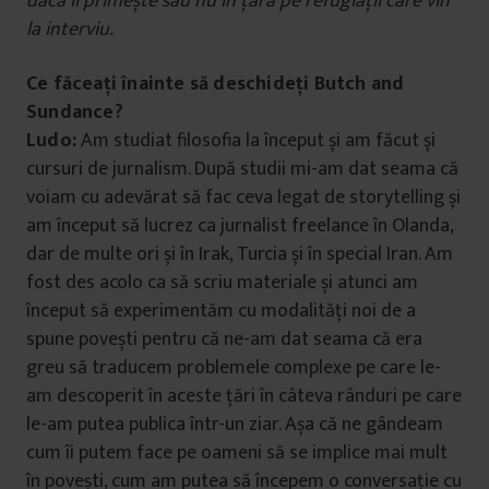
dacă îi primește sau nu în țară pe refugiații care vin
la interviu.
Ce făceați înainte să deschideți Butch and
Sundance?
Ludo:
Am studiat filosofia la început și am făcut și
cursuri de jurnalism. După studii mi-am dat seama că
voiam cu adevărat să fac ceva legat de storytelling și
am început să lucrez ca jurnalist freelance în Olanda,
dar de multe ori și în Irak, Turcia și în special Iran. Am
fost des acolo ca să scriu materiale și atunci am
început să experimentăm cu modalități noi de a
spune povești pentru că ne-am dat seama că era
greu să traducem problemele complexe pe care le-
am descoperit în aceste țări în câteva rânduri pe care
le-am putea publica într-un ziar. Așa că ne gândeam
cum îi putem face pe oameni să se implice mai mult
în povești, cum am putea să începem o conversație cu