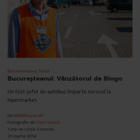
Bucuresteanul
,
Texte
Bucureşteanul: Vânzătorul de Bingo
Un fost șofer de autobuz împarte norocul la
hipermarket.
De
Mădălina Iacob
Fotografie de
Vlad Catană
Timp de citire: 3 minute
23 martie 2014