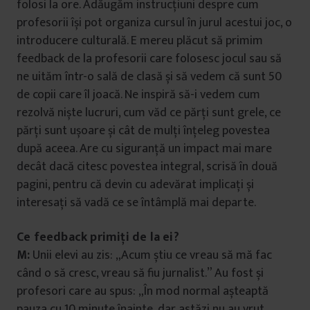
folosi la ore. Adăugăm instrucțiuni despre cum
profesorii își pot organiza cursul în jurul acestui joc, o
introducere culturală. E mereu plăcut să primim
feedback de la profesorii care folosesc jocul sau să
ne uităm într-o sală de clasă și să vedem că sunt 50
de copii care îl joacă. Ne inspiră să-i vedem cum
rezolvă niște lucruri, cum văd ce părți sunt grele, ce
părți sunt ușoare și cât de mulți înțeleg povestea
după aceea. Are cu siguranță un impact mai mare
decât dacă citesc povestea integral, scrisă în două
pagini, pentru că devin cu adevărat implicați și
interesați să vadă ce se întâmplă mai departe.
Ce feedback primiți de la ei?
M:
Unii elevi au zis: „Acum știu ce vreau să mă fac
când o să cresc, vreau să fiu jurnalist.” Au fost și
profesori care au spus: „În mod normal așteaptă
pauza cu 10 minute înainte, dar astăzi nu au vrut