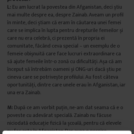
L:
Eu am lucrat la povestea din Afganistan, deci știu
mai multe despre ea, despre Zainab. Aveam un profil
în minte, deci știam că eram în căutarea unei femei
care se implica în lupta pentru drepturile femeilor și
care nu era celebră, ci prezentă în propria ei
comunitate, făcând ceva special – un exemplu de o
femeie obișnuită care face lucruri extraordinare ca
să ajute femeile într-o zonă cu dificultăți. Așa că am
început să întrebăm oameni și ONG-uri dacă știu pe
cineva care se potrivește profilului. Au fost câteva
oportunități, dintre care unele erau în Afganistan, iar
una era Zainab.
M:
După ce am vorbit puțin, ne-am dat seama că e o
poveste cu adevărat specială. Zainab nu făcuse
niciodată educație fizică la școală, pentru că elevele
nu fac asta în Afganistan. Dar avea o pornire