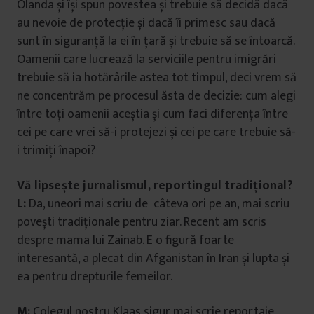
Olanda și își spun povestea și trebuie să decidă dacă
au nevoie de protecție și dacă îi primesc sau dacă
sunt în siguranță la ei în țară și trebuie să se întoarcă.
Oamenii care lucrează la serviciile pentru imigrări
trebuie să ia hotărârile astea tot timpul, deci vrem să
ne concentrăm pe procesul ăsta de decizie: cum alegi
între toți oamenii aceștia și cum faci diferența între
cei pe care vrei să-i protejezi și cei pe care trebuie să-
i trimiți înapoi?
Vă lipsește jurnalismul, reportingul tradițional?
L:
Da, uneori mai scriu de câteva ori pe an, mai scriu
povești tradiționale pentru ziar. Recent am scris
despre mama lui Zainab. E o figură foarte
interesantă, a plecat din Afganistan în Iran și lupta și
ea pentru drepturile femeilor.
M:
Colegul nostru Klaas sigur mai scrie reportaje