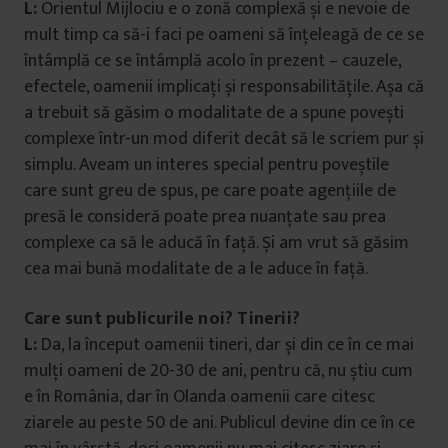
L:
Orientul Mijlociu e o zonă complexă și e nevoie de
mult timp ca să-i faci pe oameni să înțeleagă de ce se
întâmplă ce se întâmplă acolo în prezent – cauzele,
efectele, oamenii implicați și responsabilitățile. Așa că
a trebuit să găsim o modalitate de a spune povești
complexe într-un mod diferit decât să le scriem pur și
simplu. Aveam un interes special pentru poveștile
care sunt greu de spus, pe care poate agențiile de
presă le consideră poate prea nuanțate sau prea
complexe ca să le aducă în față. Și am vrut să găsim
cea mai bună modalitate de a le aduce în față.
Care sunt publicurile noi? Tinerii?
L:
Da, la început oamenii tineri, dar și din ce în ce mai
mulți oameni de 20-30 de ani, pentru că, nu știu cum
e în România, dar în Olanda oamenii care citesc
ziarele au peste 50 de ani. Publicul devine din ce în ce