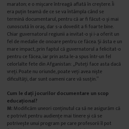
maraton; e o mișcare întreagă aflată în creștere. Îi
u
era puțin teamă de ce se va întâmpla când se
i
termină documentarul, pentru că ar fi făcut-o și mai
cunoscută în oraș, dar s-a dovedit a fi foarte bine.
Chiar guvernatorul regiunii a invitat-o și i-a oferit un
fel de medalie de onoare pentru ce făcea. Și ăsta e un
mare impact, prin faptul că guvernatorul a felicitat-o
pentru ce făcea, iar prin asta le-a spus într-un fel
celorlalte fete din Afganistan: „Puteți face asta dacă
vreți. Poate nu oriunde, poate veți avea niște
dificultăți, dar sunt oameni care vă susțin.”
Cum le dați jocurilor documentare un scop
educațional?
M:
Modificăm uneori conținutul ca să ne asigurăm că
e potrivit pentru audiențe mai tinere și că se
potrivește unui program pe care profesorii îl pot