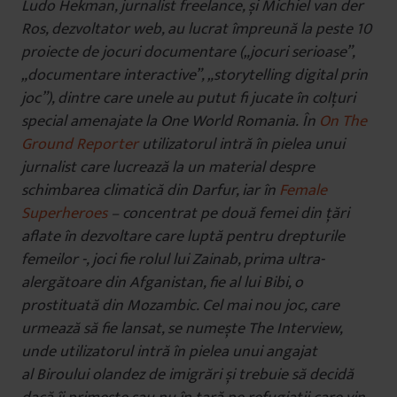
Ludo Hekman, jurnalist freelance, și Michiel van der
Ros, dezvoltator web, au lucrat împreună la peste 10
proiecte de jocuri documentare („jocuri serioase”,
„documentare interactive”, „storytelling digital prin
joc”), dintre care unele au putut fi jucate în colțuri
special amenajate la One World Romania. În
On The
Ground Reporter
utilizatorul intră în pielea unui
jurnalist care lucrează la un material despre
schimbarea climatică din Darfur, iar în
Female
Superheroes
– concentrat pe două femei din țări
aflate în dezvoltare care luptă pentru drepturile
femeilor -, joci fie rolul lui Zainab, prima ultra-
alergătoare din Afganistan, fie al lui Bibi, o
prostituată din Mozambic. Cel mai nou joc, care
urmează să fie lansat, se numește The Interview,
unde utilizatorul intră în pielea unui angajat
al Biroului olandez de imigrări și trebuie să decidă