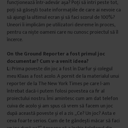
funcționează într-adevăr așa? Poți să intri peste tot,
poți să găsești toate informațiile de care ai nevoie ca
să ajungi la ultimul ecran și să faci scorul de 100%?
Uneori îi implicăm pe utilizatori devreme în proces,
pentru ca niște oameni care nu cunosc proiectul să îl
încerce.
On the Ground Reporter a fost primul joc
documentar? Cum v-a venit ideea?
L:
Prima poveste din joc a fost în Darfur și colegul
meu Klaas a fost acolo. A pornit de la materialul unui
reporter de la The New York Times pe care l-am
întrebat dacă-i putem folosi povestea ca fir al
proiectului nostru. Îmi amintesc cum am dat telefon
cuiva de acolo și am spus că vrem să facem un joc
după această poveste și el a zis „Ce? Un joc? Asta e
ceva foarte serios. Cum de te gândești măcar să faci