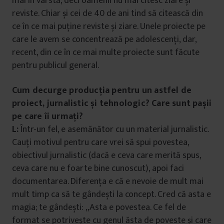
mai în vârstă, deci oamenii nu mai citesc ziare și
reviste. Chiar și cei de 40 de ani tind să citească din
ce în ce mai puține reviste și ziare. Unele proiecte pe
care le avem se concentrează pe adolescenți, dar,
recent, din ce în ce mai multe proiecte sunt făcute
pentru publicul general.
Cum decurge producția pentru un astfel de
proiect, jurnalistic și tehnologic? Care sunt pașii
pe care îi urmați?
L:
Într-un fel, e asemănător cu un material jurnalistic.
Cauți motivul pentru care vrei să spui povestea,
obiectivul jurnalistic (dacă e ceva care merită spus,
ceva care nu e foarte bine cunoscut), apoi faci
documentarea. Diferența e că e nevoie de mult mai
mult timp ca să te gândești la concept. Cred că asta e
magia; te gândești: „Asta e povestea. Ce fel de
format se potrivește cu genul ăsta de poveste și care