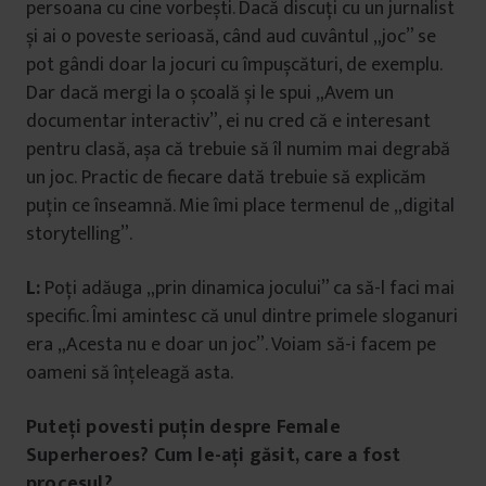
persoana cu cine vorbești. Dacă discuți cu un jurnalist
și ai o poveste serioasă, când aud cuvântul „joc” se
pot gândi doar la jocuri cu împușcături, de exemplu.
Dar dacă mergi la o școală și le spui „Avem un
documentar interactiv”, ei nu cred că e interesant
pentru clasă, așa că trebuie să îl numim mai degrabă
un joc. Practic de fiecare dată trebuie să explicăm
puțin ce înseamnă. Mie îmi place termenul de „digital
storytelling”.
L:
Poți adăuga „prin dinamica jocului” ca să-l faci mai
specific. Îmi amintesc că unul dintre primele sloganuri
era „Acesta nu e doar un joc”. Voiam să-i facem pe
oameni să înțeleagă asta.
Puteți povesti puțin despre Female
Superheroes? Cum le-ați găsit, care a fost
procesul?