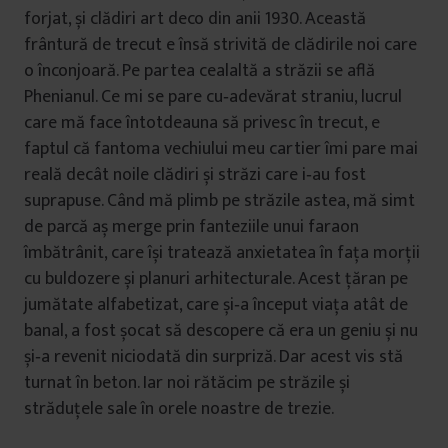
forjat, și clădiri art deco din anii 1930. Această
frântură de trecut e însă strivită de clădirile noi care
o înconjoară. Pe partea cealaltă a străzii se află
Phenianul. Ce mi se pare cu‑adevărat straniu, lucrul
care mă face întotdeauna să privesc în trecut, e
faptul că fantoma vechiului meu cartier îmi pare mai
reală decât noile clădiri și străzi care i‑au fost
suprapuse. Când mă plimb pe străzile astea, mă simt
de parcă aș merge prin fanteziile unui faraon
îmbătrânit, care își tratează anxietatea în faţa morţii
cu buldozere și planuri arhitecturale. Acest ţăran pe
jumătate alfabetizat, care și‑a început viaţa atât de
banal, a fost șocat să descopere că era un geniu și nu
și‑a revenit niciodată din surpriză. Dar acest vis stă
turnat în beton. Iar noi rătăcim pe străzile și
străduţele sale în orele noastre de trezie.