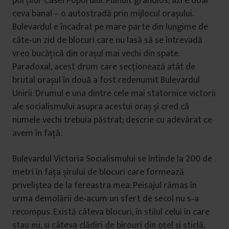
porţilor Casei Poporului. Plănuit grandios, azi e doar
ceva banal – o autostradă prin mijlocul orașului.
Bulevardul e încadrat pe mare parte din lungime de
câte‑un zid de blocuri care nu lasă să se întrevadă
vreo bucăţică din orașul mai vechi din spate.
Paradoxal, acest drum care secţionează atât de
brutal orașul în două a fost redenumit Bulevardul
Unirii. Drumul e una dintre cele mai statornice victorii
ale socialismului asupra acestui oraș și cred că
numele vechi trebuia păstrat; descrie cu adevărat ce
avem în faţă.
Bulevardul Victoria Socialismului se întinde la 200 de
metri în faţa șirului de blocuri care formează
priveliștea de la fereastra mea. Peisajul rămas în
urma demolării de‑acum un sfert de secol nu s‑a
recompus. Există câteva blocuri, în stilul celui în care
stau eu, și câteva clădiri de birouri din oţel și sticlă,