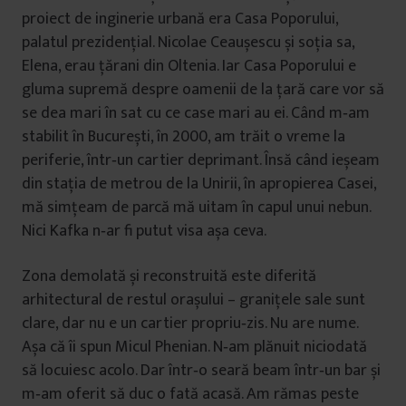
proiect de inginerie urbană era Casa Poporului,
palatul prezidenţial. Nicolae Ceaușescu și soţia sa,
Elena, erau ţărani din Oltenia. Iar Casa Poporului e
gluma supremă despre oamenii de la ţară care vor să
se dea mari în sat cu ce case mari au ei. Când m‑am
stabilit în București, în 2000, am trăit o vreme la
periferie, într‑un cartier deprimant. Însă când ieșeam
din staţia de metrou de la Unirii, în apropierea Casei,
mă simţeam de parcă mă uitam în capul unui nebun.
Nici Kafka n‑ar fi putut visa așa ceva.
Zona demolată și reconstruită este diferită
arhitectural de restul orașului – graniţele sale sunt
clare, dar nu e un cartier propriu‑zis. Nu are nume.
Așa că îi spun Micul Phenian. N‑am plănuit niciodată
să locuiesc acolo. Dar într‑o seară beam într‑un bar și
m‑am oferit să duc o fată acasă. Am rămas peste