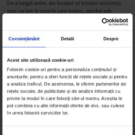
De‑a lungul anilor, am început să intuiesc existenţa
unui cartier în zona în care trăiesc, pierdut sub
construcţii noi, parcări și terenuri virane. Mi‑a luat
cinci ani, dar am descoperit că acel cartier demolat,
pe care a fost construit blocul meu, avea un nume. Se
Consimțământ
Detalii
Despre
numea Văcărești.
●
Acest site utilizează cookie-uri
Folosim cookie-uri pentru a personaliza conținutul și
Demolarea a început la circa doi kilometri la vest de
anunțurile, pentru a oferi funcții de rețele sociale și pentru
Văcărești, într‑un cartier numit Uranus, în 1984.
a analiza traficul. De asemenea, le oferim partenerilor de
rețele sociale, de publicitate și de analize informații cu
În 1984, Florin Iaru avea 30 de ani și era unul dintre cei
privire la modul în care folosiți site-ul nostru. Aceștia le
mai proeminenţi poeţi ai generaţiei tinere. Acela a
pot combina cu alte informații oferite de dvs. sau culese
fost și anul în care Partidul Comunist Român a decis
în urma folosirii serviciilor lor.
ca Uniunea Scriitorilor să nu mai primească niciun
membru nou fără aprobare. Pentru scriitorii tineri
care nu făceau parte din partid devenise aproape
S