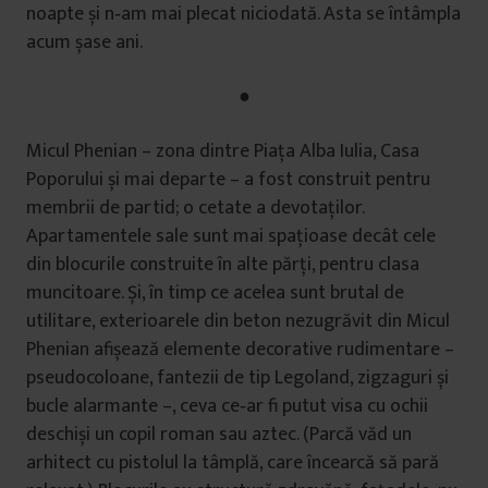
noapte și n‑am mai plecat niciodată. Asta se întâmpla
acum șase ani.
●
Micul Phenian – zona dintre Piaţa Alba Iulia, Casa
Poporului și mai departe – a fost construit pentru
membrii de partid; o cetate a devotaţilor.
Apartamentele sale sunt mai spaţioase decât cele
din blocurile construite în alte părţi, pentru clasa
muncitoare. Și, în timp ce acelea sunt brutal de
utilitare, exterioarele din beton nezugrăvit din Micul
Phenian afișează elemente decorative rudimentare –
pseudocoloane, fantezii de tip Legoland, zigzaguri și
bucle alarmante –, ceva ce‑ar fi putut visa cu ochii
deschiși un copil roman sau aztec. (Parcă văd un
arhitect cu pistolul la tâmplă, care încearcă să pară