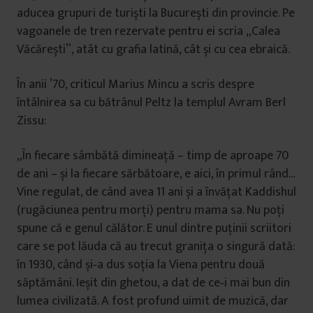
aducea grupuri de turiști la București din provincie. Pe
vagoanele de tren rezervate pentru ei scria „Calea
Văcărești”, atât cu grafia latină, cât și cu cea ebraică.
În anii ’70, criticul Marius Mincu a scris despre
întâlnirea sa cu bătrânul Peltz la templul Avram Berl
Zissu:
„În fiecare sâmbătă dimineaţă – timp de aproape 70
de ani – și la fiecare sărbătoare, e aici, în primul rând…
Vine regulat, de când avea 11 ani și a învăţat Kaddishul
(rugăciunea pentru morţi) pentru mama sa. Nu poţi
spune că e genul călător. E unul dintre puţinii scriitori
care se pot lăuda că au trecut graniţa o singură dată:
în 1930, când și‑a dus soţia la Viena pentru două
săptămâni. Ieșit din ghetou, a dat de ce‑i mai bun din
lumea civilizată. A fost profund uimit de muzică, dar