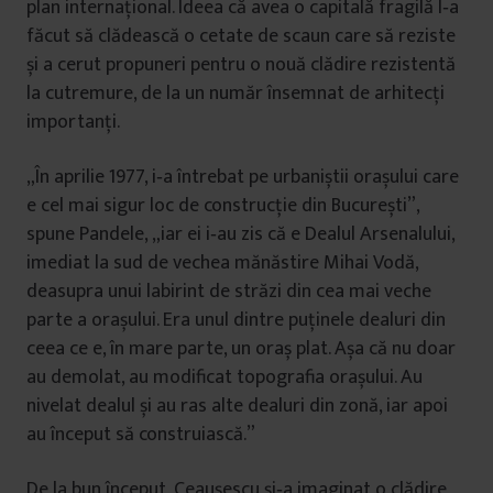
plan internaţional. Ideea că avea o capitală fragilă l‑a
făcut să clădească o cetate de scaun care să reziste
și a cerut propuneri pentru o nouă clădire rezistentă
la cutremure, de la un număr însemnat de arhitecţi
importanţi.
„În aprilie 1977, i‑a întrebat pe urbaniștii orașului care
e cel mai sigur loc de construcţie din București”,
spune Pandele, „iar ei i‑au zis că e Dealul Arsenalului,
imediat la sud de vechea mănăstire Mihai Vodă,
deasupra unui labirint de străzi din cea mai veche
parte a orașului. Era unul dintre puţinele dealuri din
ceea ce e, în mare parte, un oraș plat. Așa că nu doar
au demolat, au modificat topografia orașului. Au
nivelat dealul și au ras alte dealuri din zonă, iar apoi
au început să construiască.”
De la bun început, Ceaușescu și‑a imaginat o clădire