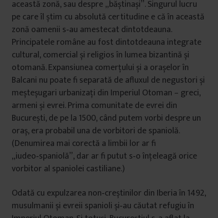
această zonă, sau despre „băștinași”. Singurul lucru
pe care îl știm cu absolută certitudine e că în această
zonă oamenii s‑au amestecat dintotdeauna.
Principatele române au fost dintotdeauna integrate
cultural, comercial și religios în lumea bizantină și
otomană. Expansiunea comerţului și a orașelor în
Balcani nu poate fi separată de afluxul de negustori și
meșteșugari urbanizaţi din Imperiul Otoman – greci,
armeni și evrei. Prima comunitate de evrei din
București, de pe la 1500, când putem vorbi despre un
oraș, era probabil una de vorbitori de spaniolă.
(Denumirea mai corectă a limbii lor ar fi
„iudeo‑spaniolă”, dar ar fi putut s‑o înţeleagă orice
vorbitor al spaniolei castiliane.)
Odată cu expulzarea non‑creștinilor din Iberia în 1492,
musulmanii și evreii spanioli și‑au căutat refugiu în