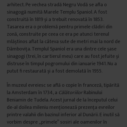
arhitect. Pe vechea stradă Negru Vodă se afla o
sinagogă numită Marele Templu Spaniol. A fost
construită în 1819 și a trebuit renovată în 1853.
Tasarea era o problemă pentru primele clădiri din
zonă, construite pe ceea ce era pe atunci terenul
mlăștinos aflat la câteva sute de metri mai la nord de
Dâmboviţa. Templul Spaniol era una dintre cele șase
sinagogi (trei, în cartierul meu) care au fost jefuite și
distruse în timpul pogromului din ianuarie 1941. Nu a
putut fi restaurată și a fost demolată în 1955.
În muzeul evreiesc se află o copie în franceză, tipărită
la Amsterdam în 1734, a
Călătoriilor
Rabinului
Beniamin de Tudela. Acest jurnal de la începutul celui
de‑al doilea mileniu menţionează prezenţa evreilor
printre valahii din bazinul inferior al Dunării. E inutil să
vorbim despre „primele” sosiri ale oamenilor în