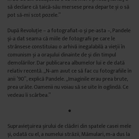
să declare că taică‑său mersese prea departe și o să
pot să‑mi scot pozele.”
După Revoluţie – a fotografiat‑o și pe‑asta –, Pandele
și‑a dat seama că miile de fotografii pe care le
strânsese constituiau o arhivă inegalabilă a vieţii în
comunism și a orașului dinainte de și din timpul
demolărilor. Dar publicarea albumelor lui e de dată
relativ recentă. „N‑am avut ce să fac cu fotografiile în
anii ’90”, explică Pandele. „Imaginile erau prea brute,
prea urâte. Oamenii nu voiau să se uite în oglindă. Ce
vedeau îi scârbea.”
●
Supravieţuirea șirului de clădiri din spatele casei mele
și, odată cu el, a numelui străzii, Mămulari, m‑a dus la