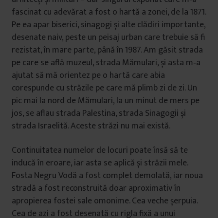
fascinat cu adevărat a fost o hartă a zonei, de la 1871.
Pe ea apar biserici, sinagogi și alte clădiri importante,
desenate naiv, peste un peisaj urban care trebuie să fi
rezistat, în mare parte, până în 1987. Am găsit strada
pe care se află muzeul, strada Mămulari, și asta m‑a
ajutat să mă orientez pe o hartă care abia
corespunde cu străzile pe care mă plimb zi de zi. Un
pic mai la nord de Mămulari, la un minut de mers pe
jos, se aflau strada Palestina, strada Sinagogii și
strada Israelită. Aceste străzi nu mai există.
Continuitatea numelor de locuri poate însă să te
inducă în eroare, iar asta se aplică și străzii mele.
Fosta Negru Vodă a fost complet demolată, iar noua
stradă a fost reconstruită doar aproximativ în
apropierea fostei sale omonime. Cea veche șerpuia.
Cea de azi a fost desenată cu rigla fixă a unui