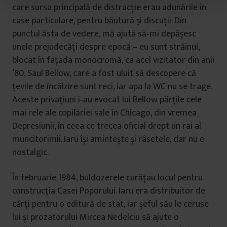
t
care sursa principală de distracţie erau adunările în
u
case particulare, pentru băutură și discuţii. Din
l
punctul ăsta de vedere, mă ajută să‑mi depășesc
u
unele prejudecăţi despre epocă – eu sunt străinul,
i
blocat în faţada monocromă, ca acel vizitator din anii
’80, Saul Bellow, care a fost uluit să descopere că
ţevile de încălzire sunt reci, iar apa la WC nu se trage.
Aceste privaţiuni i‑au evocat lui Bellow părţile cele
mai rele ale copilăriei sale în Chicago, din vremea
Depresiunii, în ceea ce trecea oficial drept un rai al
muncitorimii. Iaru își amintește și râsetele, dar nu e
nostalgic.
În februarie 1984, buldozerele curăţau locul pentru
construcţia Casei Poporului. Iaru era distribuitor de
cărţi pentru o editură de stat, iar șeful său le ceruse
lui și prozatorului Mircea Nedelciu să ajute o