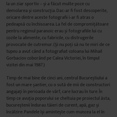
la un ziar sportiv – și a făcut multe poze cu
demolarea și construcţia. Dac‑ar fi fost descoperite,
oricare dintre aceste fotografii i‑ar fi atras o
pedeapsă cu închisoarea. La fel de compromiţătoare
pentru regimul paranoic erau și fotografiile lui cu
cozile la alimente, cu fabricile, cu distrugerile
provocate de cutremur. (Și nu poţi să nu te miri de ce
tupeu a avut când a fotografiat coloana lui Mihail
Gorbaciov coborând pe Calea Victoriei, în timpul
vizitei din mai 1987.)
Timp de mai bine de cinci ani, centrul Bucureștiului a
fost un mare șantier, cu o sută de mii de constructori
angajaţi în perioada de vârf, care lucrau în ture. În
timp ce avuţia poporului se cheltuia pe proiectul ăsta,
bucureștenii îndurau tăieri de curent, apă, gaz și
încălzire. Pandele își amintește cum muncea la el în