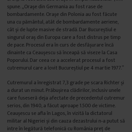
spune. „Orașe din Germania au fost rase de
bombardamente. Orașe din Polonia au fost făcute
una cu pământul, atât de bombardamente aeriene,
cât și de lupte masive de stradă. Dar Bucureștiul e
singurul oraș din Europa care a fost distrus pe timp
de pace. Procesul era în curs de desfășurare încă
dinainte ca Ceaușescu să înceapă să viseze la Casa
Poporului. Dar ceea ce a accelerat procesul a fost
cutremurul care a lovit Bucureștiul pe 4 martie 1977.”
Cutremurul a înregistrat 7,3 grade pe scara Richter și
a durat un minut. Prăbușirea clădirilor, inclusiv unele
care fuseseră deja afectate de precedentul cutremur
serios, din 1940, a făcut aproape 1.500 de victime.
Ceaușescu se afla în Lagos, în vizită la dictatorul
militar al Nigeriei și din cauza dezastrului n‑a putut să
intre în legătură telefonică cu România preţ de