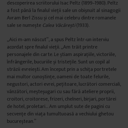
descoperirea scriitorului Isac Peltz (1899–1980). Peltz
a fost până la finalul vieţii sale un obișnuit al sinagogii
Avram Berl Zissu și cel mai celebru dintre romanele
sale se numește
Calea Văcărești
(1933).
„Aici m‑am născut”, a spus Peltz într‑un interviu
acordat spre finalul vieţii. „Am trăit printre
personajele din carte. Le știam aspiraţiile, victoriile,
înfrângerile, bucuriile și tristeţile. Sunt un copil al
străzii evreiești. Am început prin a schiţa portretele
mai multor cunoștinţe, oameni de toate felurile,
negustori, actori evrei, peţitoare, lucrători comerciali,
vânzători, meșteșugari cu sau fără ateliere proprii,
croitori, croitorese, frizeri, chelneri, birjari, portărei
de hotel, proletari… Am umplut sute de pagini cu
secvenţe din viaţa tumultuoasă a vechiului ghetou
bucureștean.”