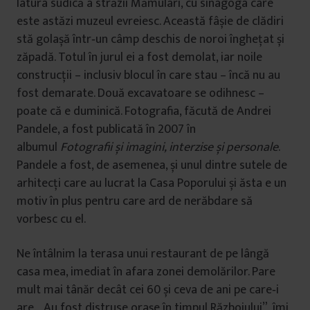
latura sudică a străzii Mămulari, cu sinagoga care
este astăzi muzeul evreiesc. Această fâșie de clădiri
stă golașă într‑un câmp deschis de noroi îngheţat și
zăpadă. Totul în jurul ei a fost demolat, iar noile
construcţii – inclusiv blocul în care stau – încă nu au
fost demarate. Două excavatoare se odihnesc –
poate că e duminică. Fotografia, făcută de Andrei
Pandele, a fost publicată în 2007 în
albumul
Fotografii și imagini, interzise și personale
.
Pandele a fost, de asemenea, și unul dintre sutele de
arhitecţi care au lucrat la Casa Poporului și ăsta e un
motiv în plus pentru care ard de nerăbdare să
vorbesc cu el.
Ne întâlnim la terasa unui restaurant de pe lângă
casa mea, imediat în afara zonei demolărilor. Pare
mult mai tânăr decât cei 60 și ceva de ani pe care‑i
are. „Au fost distruse orașe în timpul Războiului”, îmi