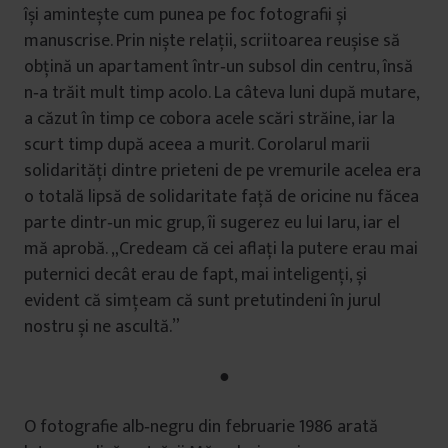
își amintește cum punea pe foc fotografii și
manuscrise. Prin niște relaţii, scriitoarea reușise să
obţină un apartament într‑un subsol din centru, însă
n‑a trăit mult timp acolo. La câteva luni după mutare,
a căzut în timp ce cobora acele scări străine, iar la
scurt timp după aceea a murit. Corolarul marii
solidarităţi dintre prieteni de pe vremurile acelea era
o totală lipsă de solidaritate faţă de oricine nu făcea
parte dintr‑un mic grup, îi sugerez eu lui Iaru, iar el
mă aprobă. „Credeam că cei aflaţi la putere erau mai
puternici decât erau de fapt, mai inteligenţi, și
evident că simţeam că sunt pretutindeni în jurul
nostru și ne ascultă.”
●
O fotografie alb‑negru din februarie 1986 arată