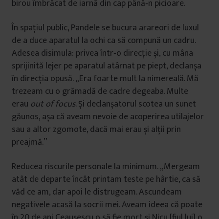
birou îmbrăcat de iarnă din cap până‑n picioare.
În spaţiul public, Pandele se bucura arareori de luxul
de a duce aparatul la ochi ca să compună un cadru.
Adesea disimula: privea într‑o direcţie și, cu mâna
sprijinită lejer pe aparatul atârnat pe piept, declanșa
în direcţia opusă. „Era foarte mult la nimereală. Mă
trezeam cu o grămadă de cadre degeaba. Multe
erau
out of focus
. Și declanșatorul scotea un sunet
găunos, așa că aveam nevoie de acoperirea utilajelor
sau a altor zgomote, dacă mai erau și alţii prin
preajmă.”
Reducea riscurile personale la minimum. „Mergeam
atât de departe încât printam teste pe hârtie, ca să
văd ce am, dar apoi le distrugeam. Ascundeam
negativele acasă la socrii mei. Aveam ideea că poate
în 20 de ani Ceaușescu o să fie mort și Nicu [fiul lui] o