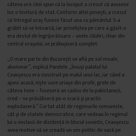
câteva ore. Unii spun că la început a crezut că avusese
loc o lovitură de stat. Conform altei povești, a crezut
că întregul oraș fusese făcut una cu pământul. S‑a
grăbit să se întoarcă, iar priveliștea pe care a găsit‑o
era destul de îngrijorătoare – unele clădiri, chiar din
centrul orașului, se prăbușiseră complet.
„O mare parte din București se află pe sol moale,
aluvionar”, explică Pandele. „Însuși palatul lui
Ceaușescu era construit pe malul unui lac, iar când a
ajuns acasă, niște vaze uriașe din profir, grele de
câteva tone – fuseseră un cadou de la pakistanezi,
cred – se prăvăliseră pe‑o scară și practic
explodaseră.” Curtat atât de regimurile comuniste,
cât și de statele democratice, care vedeau în regimul
lui o enclavă de dizidenţă în blocul sovietic, Ceaușescu
avea motive să se creadă un om politic de vază pe