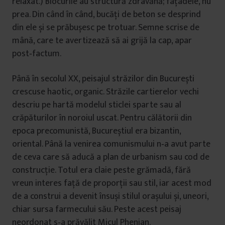
relaxat.) Blocurile au structură zdravănă; faţadele, nu
prea. Din când în când, bucăţi de beton se desprind
din ele și se prăbușesc pe trotuar. Semne scrise de
mână, care te avertizează să ai grijă la cap, apar
post‑factum.
Până în secolul XX, peisajul străzilor din București
crescuse haotic, organic. Străzile cartierelor vechi
descriu pe hartă modelul sticlei sparte sau al
crăpăturilor în noroiul uscat. Pentru călătorii din
epoca precomunistă, Bucureștiul era bizantin,
oriental. Până la venirea comunismului n‑a avut parte
de ceva care să aducă a plan de urbanism sau cod de
construcţie. Totul era claie peste grămadă, fără
vreun interes faţă de proporţii sau stil, iar acest mod
de a construi a devenit însuși stilul orașului și, uneori,
chiar sursa farmecului său. Peste acest peisaj
neordonat s‑a prăvălit Micul Phenian.