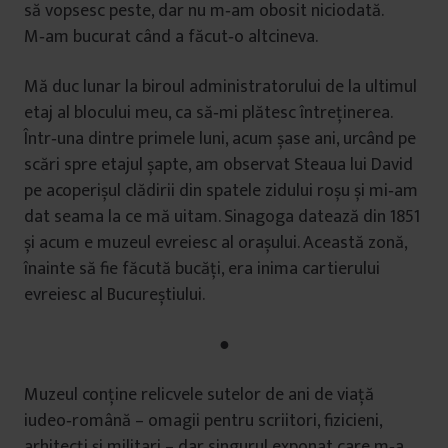
să vopsesc peste, dar nu m‑am obosit niciodată.
M‑am bucurat când a făcut‑o altcineva.
Mă duc lunar la biroul administratorului de la ultimul
etaj al blocului meu, ca să‑mi plătesc întreţinerea.
Într‑una dintre primele luni, acum șase ani, urcând pe
scări spre etajul șapte, am observat Steaua lui David
pe acoperișul clădirii din spatele zidului roșu și mi‑am
dat seama la ce mă uitam. Sinagoga datează din 1851
și acum e muzeul evreiesc al orașului. Această zonă,
înainte să fie făcută bucăţi, era inima cartierului
evreiesc al Bucureștiului.
●
Muzeul conţine relicvele sutelor de ani de viaţă
iudeo‑română – omagii pentru scriitori, fizicieni,
arhitecţi și militari – dar singurul exponat care m‑a