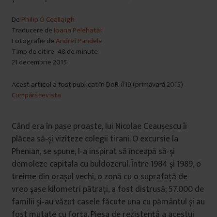
De
Philip Ó Ceallaigh
Traducere de
Ioana Pelehatăi
Fotografie de
Andrei Pandele
Timp de citire: 48 de minute
21 decembrie 2015
Acest articol a fost publicat în DoR #19 (primăvară 2015)
Cumpără revista
Când era în pase proaste, lui Nicolae Ceaușescu îi
plăcea să‑și viziteze colegii tirani. O excursie la
Phenian, se spune, l‑a inspirat să înceapă să‑și
demoleze capitala cu buldozerul. Între 1984 și 1989, o
treime din orașul vechi, o zonă cu o suprafaţă de
vreo șase kilometri pătraţi, a fost distrusă; 57.000 de
familii și‑au văzut casele făcute una cu pământul și au
fost mutate cu forţa. Piesa de rezistenţă a acestui