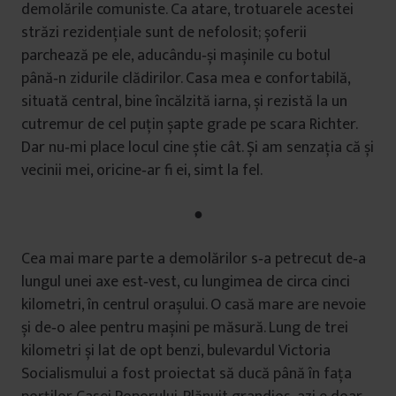
demolările comuniste. Ca atare, trotuarele acestei
străzi rezidenţiale sunt de nefolosit; șoferii
parchează pe ele, aducându‑și mașinile cu botul
până‑n zidurile clădirilor. Casa mea e confortabilă,
situată central, bine încălzită iarna, și rezistă la un
cutremur de cel puţin șapte grade pe scara Richter.
Dar nu‑mi place locul cine știe cât. Și am senzaţia că și
vecinii mei, oricine‑ar fi ei, simt la fel.
●
Cea mai mare parte a demolărilor s‑a petrecut de‑a
lungul unei axe est‑vest, cu lungimea de circa cinci
kilometri, în centrul orașului. O casă mare are nevoie
și de‑o alee pentru mașini pe măsură. Lung de trei
kilometri și lat de opt benzi, bulevardul Victoria
Socialismului a fost proiectat să ducă până în faţa