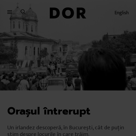
Sari
Sari
la
la
English
meniu
conținut
Orașul întrerupt
Un irlandez descoperă, în București, cât de puţin
știm despre locurile în care trăim.