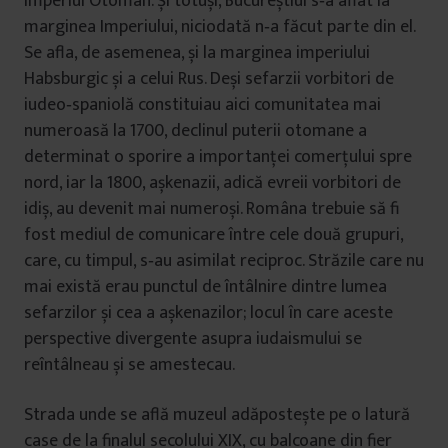
Imperiul Otoman. Și totuși, Bucureștiul s‑a aflat la
marginea Imperiului, niciodată n‑a făcut parte din el.
Se afla, de asemenea, și la marginea imperiului
Habsburgic și a celui Rus. Deși sefarzii vorbitori de
iudeo‑spaniolă constituiau aici comunitatea mai
numeroasă la 1700, declinul puterii otomane a
determinat o sporire a importanţei comerţului spre
nord, iar la 1800, așkenazii, adică evreii vorbitori de
idiș, au devenit mai numeroși. Româna trebuie să fi
fost mediul de comunicare între cele două grupuri,
care, cu timpul, s‑au asimilat reciproc. Străzile care nu
mai există erau punctul de întâlnire dintre lumea
sefarzilor și cea a așkenazilor; locul în care aceste
perspective divergente asupra iudaismului se
reîntâlneau și se amestecau.
Strada unde se află muzeul adăpostește pe o latură
case de la finalul secolului XIX, cu balcoane din fier