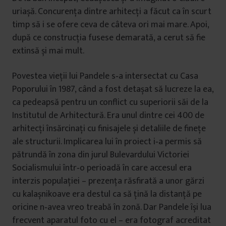
uriașă. Concurenţa dintre arhitecţi a făcut ca în scurt
timp să i se ofere ceva de câteva ori mai mare. Apoi,
după ce construcţia fusese demarată, a cerut să fie
extinsă și mai mult.
Povestea vieţii lui Pandele s‑a intersectat cu Casa
Poporului în 1987, când a fost detașat să lucreze la ea,
ca pedeapsă pentru un conflict cu superiorii săi de la
Institutul de Arhitectură. Era unul dintre cei 400 de
arhitecţi însărcinaţi cu finisajele și detaliile de fineţe
ale structurii. Implicarea lui în proiect i‑a permis să
pătrundă în zona din jurul Bulevardului Victoriei
Socialismului într‑o perioadă în care accesul era
interzis populaţiei – prezenţa răsfirată a unor gărzi
cu kalașnikoave era destul ca să ţină la distanţă pe
oricine n‑avea vreo treabă în zonă. Dar Pandele își lua
frecvent aparatul foto cu el – era fotograf acreditat