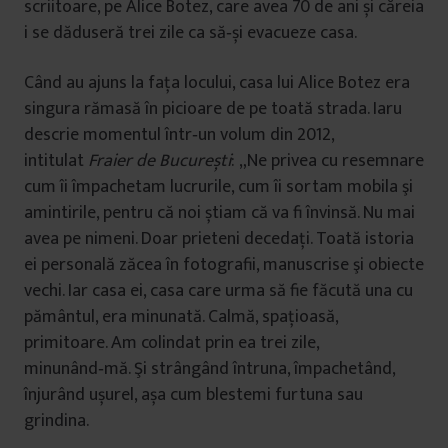
scriitoare, pe Alice Botez, care avea 70 de ani și căreia
i se dăduseră trei zile ca să‑și evacueze casa.
Când au ajuns la faţa locului, casa lui Alice Botez era
singura rămasă în picioare de pe toată strada. Iaru
descrie momentul într‑un volum din 2012,
intitulat
Fraier de București
: „Ne privea cu resemnare
cum îi împachetam lucrurile, cum îi sortam mobila şi
amintirile, pentru că noi știam că va fi învinsă. Nu mai
avea pe nimeni. Doar prieteni decedaţi. Toată istoria
ei personală zăcea în fotografii, manuscrise şi obiecte
vechi. Iar casa ei, casa care urma să fie făcută una cu
pământul, era minunată. Calmă, spaţioasă,
primitoare. Am colindat prin ea trei zile,
minunând‑mă. Şi strângând întruna, împachetând,
înjurând ușurel, așa cum blestemi furtuna sau
grindina.