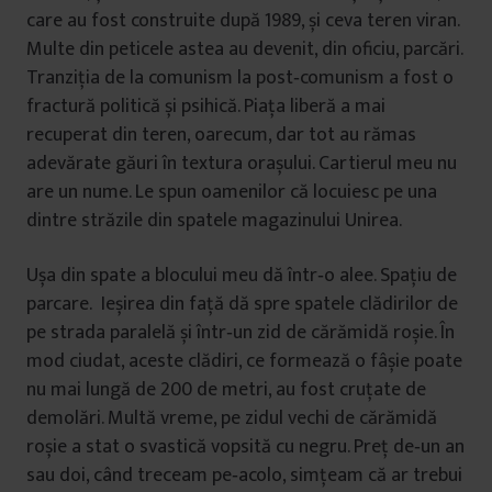
care au fost construite după 1989, și ceva teren viran.
Multe din peticele astea au devenit, din oficiu, parcări.
Tranziţia de la comunism la post‑comunism a fost o
fractură politică și psihică. Piaţa liberă a mai
recuperat din teren, oarecum, dar tot au rămas
adevărate găuri în textura orașului. Cartierul meu nu
are un nume. Le spun oamenilor că locuiesc pe una
dintre străzile din spatele magazinului Unirea.
Ușa din spate a blocului meu dă într‑o alee. Spaţiu de
parcare. Ieșirea din faţă dă spre spatele clădirilor de
pe strada paralelă și într‑un zid de cărămidă roșie. În
mod ciudat, aceste clădiri, ce formează o fâșie poate
nu mai lungă de 200 de metri, au fost cruţate de
demolări. Multă vreme, pe zidul vechi de cărămidă
roșie a stat o svastică vopsită cu negru. Preţ de‑un an
sau doi, când treceam pe‑acolo, simţeam că ar trebui