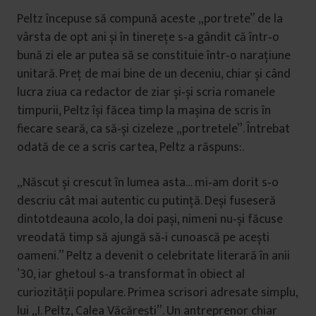
Peltz începuse să compună aceste „portrete” de la
vârsta de opt ani și în tinereţe s‑a gândit că într‑o
bună zi ele ar putea să se constituie într‑o naraţiune
unitară. Preţ de mai bine de un deceniu, chiar și când
lucra ziua ca redactor de ziar și‑și scria romanele
timpurii, Peltz își făcea timp la mașina de scris în
fiecare seară, ca să‑și cizeleze „portretele”. Întrebat
odată de ce a scris cartea, Peltz a răspuns:.
„Născut și crescut în lumea asta… mi‑am dorit s‑o
descriu cât mai autentic cu putinţă. Deși fuseseră
dintotdeauna acolo, la doi pași, nimeni nu‑și făcuse
vreodată timp să ajungă să‑i cunoască pe acești
oameni.” Peltz a devenit o celebritate literară în anii
’30, iar ghetoul s‑a transformat în obiect al
curiozităţii populare. Primea scrisori adresate simplu,
lui „I. Peltz, Calea Văcărești”. Un antreprenor chiar