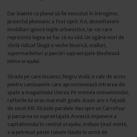
Dar înainte ca planul să fie executat în întregime,
proiectul phenianic a fost oprit. Azi, dezvoltatorii
imobiliari ignoră legile urbanistice, iar cei care
reprezintă legea se fac că nu văd. Un zgârie‑nori de
sticlă ridicat lângă o veche biserică, malluri,
supermarketuri și parcări supraetajate blochează
inima orașului.
Strada pe care locuiesc, Negru Vodă, e cale de acces
pentru camioanele care aprovizionează intrarea din
spate a magazinului Unirea. Pe vremea comunismului,
rafturile lui erau mai mult goale. Acum are o faţadă
de secol XXI. Străzile paralele dau spre un Carrefour
și parcarea sa supraetajată. Această impunere a
capitalismului în centrul orașului, trebuie ţinut minte,
s‑a petrecut peste ruinele lăsate în urmă de