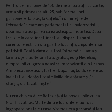
Pentru cei mai bine de 150 de metri pătraţi, cu curte,
urma să primească alţi 25, sub forma unei
garsoniere, la bloc, la Căţelu. În dimineţile de
februarie în care am parlamentat cu buldozeriștii,
doamna Botez părea că își așteaptă moartea. După
trei zile în care, încet, încet, au dispărut apa şi
curentul electric, i s‑a găsit o locuinţă, chipurile, mai
potrivită. Toată viaţa ei a fost întoarsă cu lama şi
larma oţelului. Ne‑am fotografiat, eu şi Nedelciu,
dimpreună cu gazda noastră improvizată din Uranus.
Am plecat încetișor, tustrei. După noi, buldozerele au
înaintat, au depășit toate liniile de apărare şi, în
sfârșit, s‑a făcut liniște.”
Nu era chip ca Alice Botez să‑și ia posesiunile cu ea.
N‑ar fi avut loc. Multe dintre lucrurile ei au fost
îngropate odată cu casa. Vremea era geroasă și Iaru