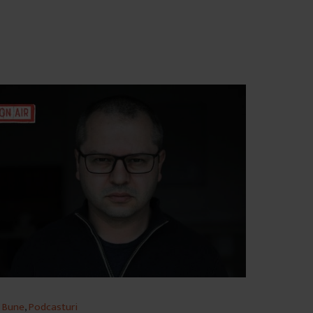
 Bune
,
Podcasturi