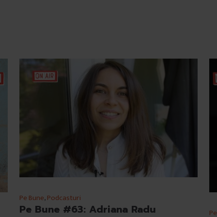
Pe Bune
,
Podcasturi
Pe Bune #63: Adriana Radu
Pe