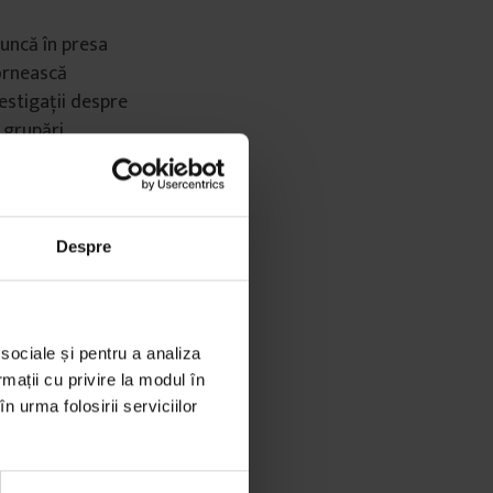
muncă în presa
pornească
vestigații despre
e grupări
un om care până
 într-o
unii dintre cei
enințare,
Despre
siguranță. Crede
re trăiești, care
 vede plecând
 sociale și pentru a analiza
enunțe la
rmații cu privire la modul în
n urma folosirii serviciilor