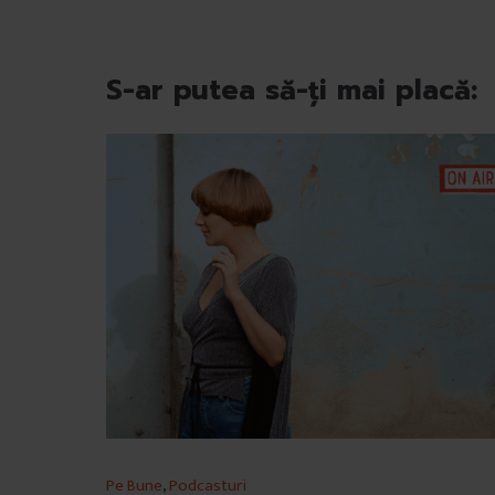
u
l
u
S-ar putea să-ți mai placă:
i
Pe Bune
,
Podcasturi