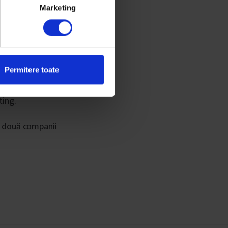
Marketing
e investighează
Permitere toate
ting.
, două companii