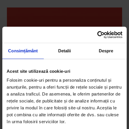
Consimțământ
Detalii
Despre
Acest site utilizează cookie-uri
Folosim cookie-uri pentru a personaliza conținutul și
anunțurile, pentru a oferi funcții de rețele sociale și pentru
a analiza traficul. De asemenea, le oferim partenerilor de
rețele sociale, de publicitate și de analize informații cu
Cele mai bune povești
privire la modul în care folosiți site-ul nostru. Aceștia le
Cele mai bune povești din 2017
pot combina cu alte informații oferite de dvs. sau culese
în urma folosirii serviciilor lor.
Din 2017 rămânem cu o sumedenie de povești care