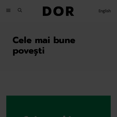
Sari
Sari
la
la
English
meniu
conținut
Cele mai bune
povești