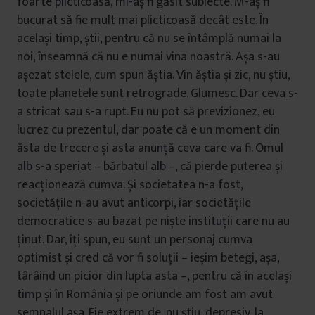
foarte plicticoasă, mi-aș fi găsit subiecte. M-aș fi
bucurat să fie mult mai plicticoasă decât este. În
același timp, știi, pentru că nu se întâmplă numai la
noi, înseamnă că nu e numai vina noastră. Așa s-au
așezat stelele, cum spun ăștia. Vin ăștia și zic, nu știu,
toate planetele sunt retrograde. Glumesc. Dar ceva s-
a stricat sau s-a rupt. Eu nu pot să previzionez, eu
lucrez cu prezentul, dar poate că e un moment din
ăsta de trecere și asta anunță ceva care va fi. Omul
alb s-a speriat – bărbatul alb –, că pierde puterea și
reacționează cumva. Și societatea n-a fost,
societățile n-au avut anticorpi, iar societățile
democratice s-au bazat pe niște instituții care nu au
ținut. Dar, îți spun, eu sunt un personaj cumva
optimist și cred că vor fi soluții – ieșim betegi, așa,
târâind un picior din lupta asta –, pentru că în același
timp și în România și pe oriunde am fost am avut
semnalul așa. Fie extrem de, nu știu, depresiv, la