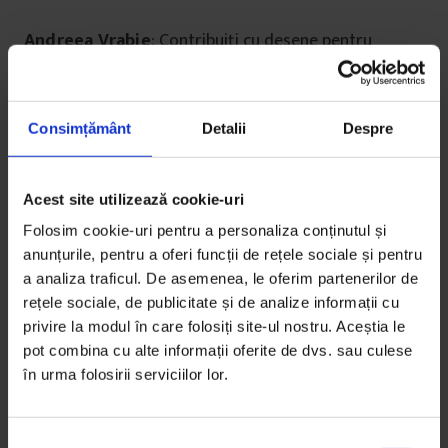
Andreea Vrabie
: Contribuiți cu desene pentru
proteste, acțiuni civice, asociații de tineret.
Dan Perjovschi:
Pentru lucrări de diplomă. Pot să
Consimțământ
Detalii
Despre
folosesc desenul ăsta, că e cam plictisitoare lucrarea
mea? Zic da. Da, pentru tot felul, da.
Acest site utilizează cookie-uri
Andreea Vrabie
: Sunt curioasă ce propuneri refuzați
Folosim cookie-uri pentru a personaliza conținutul și
sau după ce criterii acceptați ceva.
anunțurile, pentru a oferi funcții de rețele sociale și pentru
a analiza traficul. De asemenea, le oferim partenerilor de
Dan Perjovschi
: Eu sunt un avocat al bulei cristaline.
rețele sociale, de publicitate și de analize informații cu
Adică știu că e teoria asta că noi suntem în bulă, nu
privire la modul în care folosiți site-ul nostru. Aceștia le
înțelegem restul lumii. Băi, nu ieși la bere cu cineva
pot combina cu alte informații oferite de dvs. sau culese
care nu-ți place. Deci în bula mea vreau să am oameni
în urma folosirii serviciilor lor.
care-mi plac. În primul rând, deci, informațiile vin
printr-o, să zicem, un social media în care deja am
S