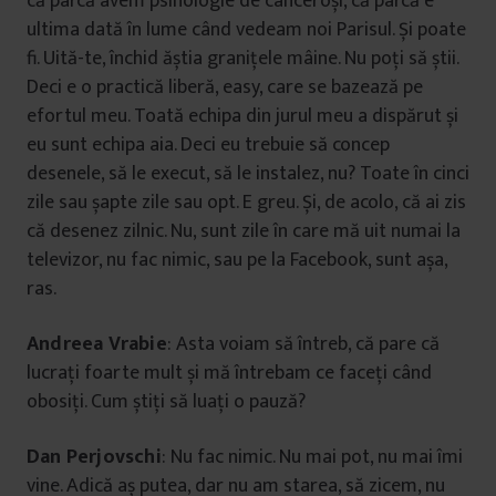
că parcă avem psihologie de canceroși, că parcă e
ultima dată în lume când vedeam noi Parisul. Și poate
fi. Uită-te, închid ăștia granițele mâine. Nu poți să știi.
Deci e o practică liberă, easy, care se bazează pe
efortul meu. Toată echipa din jurul meu a dispărut și
eu sunt echipa aia. Deci eu trebuie să concep
desenele, să le execut, să le instalez, nu? Toate în cinci
zile sau șapte zile sau opt. E greu. Și, de acolo, că ai zis
că desenez zilnic. Nu, sunt zile în care mă uit numai la
televizor, nu fac nimic, sau pe la Facebook, sunt așa,
ras.
Andreea Vrabie
: Asta voiam să întreb, că pare că
lucrați foarte mult și mă întrebam ce faceți când
obosiți. Cum știți să luați o pauză?
Dan Perjovschi
: Nu fac nimic. Nu mai pot, nu mai îmi
vine. Adică aș putea, dar nu am starea, să zicem, nu