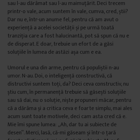
sau l-au dărâmat sau l-au maimuțărit. Deci trecem
printr-o vale, acum suntem în vale, cumva, cred, știi?
Dar nu e, într-un anume fel, pentru că am avut o
experiență a acelei societății și pe urmă toată
tranziția care a fost halucinantă, pot să spun că nu e
de disperat. E doar, trebuie un efort de a găsi
soluțiile în lumea de astăzi așa cum e ea.
Umorul e una din arme, pentru că populiștii n-au
umor. N-au. Doi, o inteligență constructivă, că
distructivi suntem toți, da? Deci ceva constructiv, nu
știu cum, în permanență trebuie să găsești soluțiile
sau să dai, nu o soluție, niște propuneri măcar, pentru
că a dărâma și a critica ceva e foarte simplu, mai ales
acum sunt toate motivele, deci cam asta cred că e.
Mie îmi spune lumea: „Ah, dar tu ai subiecte de
desen”. Merci, lasă, că-mi găseam și într-o țară