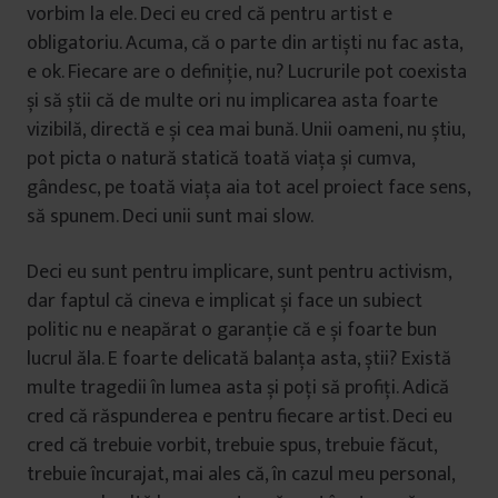
vorbim la ele. Deci eu cred că pentru artist e
obligatoriu. Acuma, că o parte din artiști nu fac asta,
e ok. Fiecare are o definiție, nu? Lucrurile pot coexista
și să știi că de multe ori nu implicarea asta foarte
vizibilă, directă e și cea mai bună. Unii oameni, nu știu,
pot picta o natură statică toată viața și cumva,
gândesc, pe toată viața aia tot acel proiect face sens,
să spunem. Deci unii sunt mai slow.
Deci eu sunt pentru implicare, sunt pentru activism,
dar faptul că cineva e implicat și face un subiect
politic nu e neapărat o garanție că e și foarte bun
lucrul ăla. E foarte delicată balanța asta, știi? Există
multe tragedii în lumea asta și poți să profiți. Adică
cred că răspunderea e pentru fiecare artist. Deci eu
cred că trebuie vorbit, trebuie spus, trebuie făcut,
trebuie încurajat, mai ales că, în cazul meu personal,