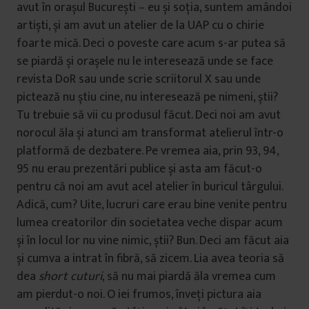
avut în orașul București – eu și soția, suntem amândoi
artiști, și am avut un atelier de la UAP cu o chirie
foarte mică. Deci o poveste care acum s-ar putea să
se piardă și orașele nu le interesează unde se face
revista DoR sau unde scrie scriitorul X sau unde
pictează nu știu cine, nu interesează pe nimeni, știi?
Tu trebuie să vii cu produsul făcut. Deci noi am avut
norocul ăla și atunci am transformat atelierul într-o
platformă de dezbatere. Pe vremea aia, prin 93, 94,
95 nu erau prezentări publice și asta am făcut-o
pentru că noi am avut acel atelier în buricul târgului.
Adică, cum? Uite, lucruri care erau bine venite pentru
lumea creatorilor din societatea veche dispar acum
și în locul lor nu vine nimic, știi? Bun. Deci am făcut aia
și cumva a intrat în fibră, să zicem. Lia avea teoria să
dea
short cuturi
, să nu mai piardă ăla vremea cum
am pierdut-o noi. O iei frumos, înveți pictura aia