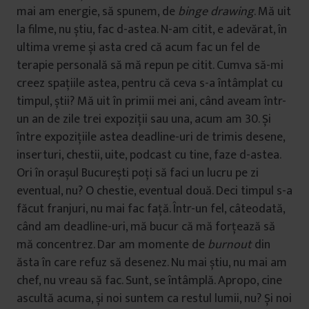
mai am energie, să spunem, de
binge drawing
. Mă uit
la filme, nu știu, fac d-astea. N-am citit, e adevărat, în
ultima vreme și asta cred că acum fac un fel de
terapie personală să mă repun pe citit. Cumva să-mi
creez spațiile astea, pentru că ceva s-a întâmplat cu
timpul, știi? Mă uit în primii mei ani, când aveam într-
un an de zile trei expoziții sau una, acum am 30. Și
între expozițiile astea deadline-uri de trimis desene,
inserturi, chestii, uite, podcast cu tine, faze d-astea.
Ori în orașul București poți să faci un lucru pe zi
eventual, nu? O chestie, eventual două. Deci timpul s-a
făcut franjuri, nu mai fac față. Într-un fel, câteodată,
când am deadline-uri, mă bucur că mă forțează să
mă concentrez. Dar am momente de
burnout
din
ăsta în care refuz să desenez. Nu mai știu, nu mai am
chef, nu vreau să fac. Sunt, se întâmplă. Apropo, cine
ascultă acuma, și noi suntem ca restul lumii, nu? Și noi