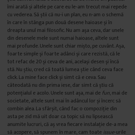
îmi arată și altele pe care eu le-am trecut mai repede
cu vederea. Să știi că nu-i un plan, eu n-am o schemă
în care în stânga pun două desene haioase și în
dreapta unul mai filosofic. Nu am așa ceva, dar unele
din desenele mele sunt numai haioase, altele sunt
mai profunde. Unele sunt chiar mișto, pe cuvânt. Așa,
foarte simple și foarte adânci și care rezistă, că le
tot refac de 20 și ceva de ani, același desen și încă
stă. Nu știu, cred că toată lumea știe când ceva face
click. La mine face click și simt că e ceva. Sau
câteodată nu din prima iese, dar simt că știu că
potențialul e acolo. Unele sunt așa, mai de
fun
, mai de
societate, altele sunt mai în adâncul lor și încerc să
combin alea. La sfârșit, când fac o compoziție din
asta pe zid mă uit doar ca topic să nu lipsească
anumite lucruri, că aș vrea fiecare instalație de-a mea
să acopere, să spunem în mare, cam toate
issue
-urile