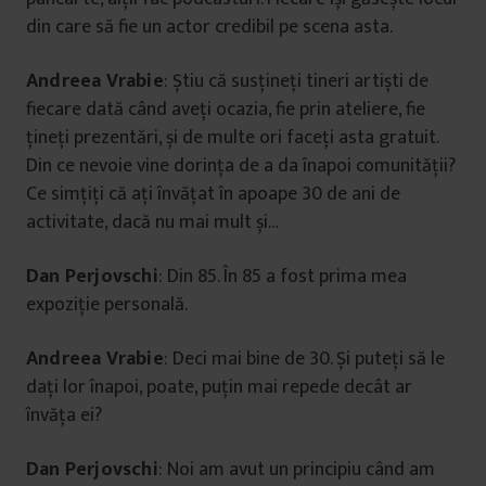
din care să fie un actor credibil pe scena asta.
Andreea Vrabie
: Știu că susțineți tineri artiști de
fiecare dată când aveți ocazia, fie prin ateliere, fie
țineți prezentări, și de multe ori faceți asta gratuit.
Din ce nevoie vine dorința de a da înapoi comunității?
Ce simțiți că ați învățat în apoape 30 de ani de
activitate, dacă nu mai mult și…
Dan Perjovschi
: Din 85. În 85 a fost prima mea
expoziție personală.
Andreea Vrabie
: Deci mai bine de 30. Și puteți să le
dați lor înapoi, poate, puțin mai repede decât ar
învăța ei?
Dan Perjovschi
: Noi am avut un principiu când am