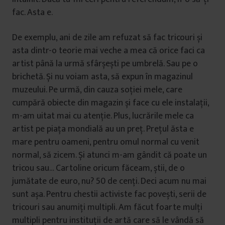
fac. Asta e.
De exemplu, ani de zile am refuzat să fac tricouri și
asta dintr-o teorie mai veche a mea că orice faci ca
artist până la urmă sfârșești pe umbrelă. Sau pe o
brichetă. Și nu voiam asta, să expun în magazinul
muzeului. Pe urmă, din cauza soției mele, care
cumpără obiecte din magazin și face cu ele instalații,
m-am uitat mai cu atenție. Plus, lucrările mele ca
artist pe piața mondială au un preț. Prețul ăsta e
mare pentru oameni, pentru omul normal cu venit
normal, să zicem. Și atunci m-am gândit că poate un
tricou sau… Cartoline oricum făceam, știi, de o
jumătate de euro, nu? 50 de cenți. Deci acum nu mai
sunt așa. Pentru chestii activiste fac povești, serii de
tricouri sau anumiți multipli. Am făcut foarte mulți
multipli pentru instituții de artă care să le vândă să