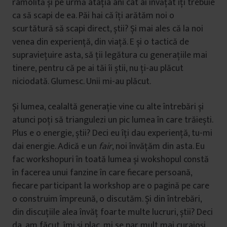
ramolită și pe urmă atâția ani cât ai învățat îți trebuie
ca să scapi de ea. Păi hai că îți arătăm noi o
scurtătură să scapi direct, știi? Și mai ales că la noi
venea din experiență, din viață. E și o tactică de
supraviețuire asta, să ții legătura cu generațiile mai
tinere, pentru că pe ai tăi îi știi, nu ți-au plăcut
niciodată. Glumesc. Unii mi-au plăcut.
Și lumea, cealaltă generație vine cu alte întrebări și
atunci poți să triangulezi un pic lumea în care trăiești.
Plus e o energie, știi? Deci eu îți dau experiență, tu-mi
dai energie. Adică e un
fair
, noi învățăm din asta. Eu
fac workshopuri în toată lumea și wokshopul constă
în facerea unui fanzine în care fiecare persoană,
fiecare participant la workshop are o pagină pe care
o construim împreună, o discutăm. Și din întrebări,
din discuțiile alea învăț foarte multe lucruri, știi? Deci
da, am făcut, îmi și plac, mi se par mult mai curajoși