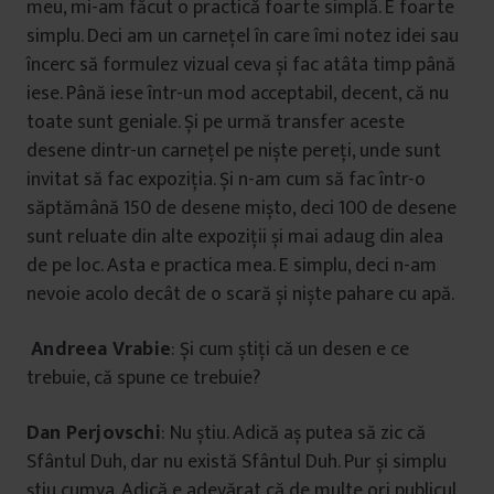
meu, mi-am făcut o practică foarte simplă. E foarte
simplu. Deci am un carnețel în care îmi notez idei sau
încerc să formulez vizual ceva și fac atâta timp până
iese. Până iese într-un mod acceptabil, decent, că nu
toate sunt geniale. Și pe urmă transfer aceste
desene dintr-un carnețel pe niște pereți, unde sunt
invitat să fac expoziția. Și n-am cum să fac într-o
săptămână 150 de desene mișto, deci 100 de desene
sunt reluate din alte expoziții și mai adaug din alea
de pe loc. Asta e practica mea. E simplu, deci n-am
nevoie acolo decât de o scară și niște pahare cu apă.
Andreea Vrabie
: Și cum știți că un desen e ce
trebuie, că spune ce trebuie?
Dan Perjovschi
: Nu știu. Adică aș putea să zic că
Sfântul Duh, dar nu există Sfântul Duh. Pur și simplu
știu cumva. Adică e adevărat că de multe ori publicul