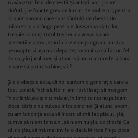
trailere
tot felul de chestii. Și artiștii vor, și sunt
ciufuți, și e foarte greu de lucrat, de multe ori, pentru
că sunt oameni care sunt bântuiți de chestii. Un
milimetru la stânga pentru ei înseamnă viața lor,
trebuie să muți totul. Deci eu nu vreau să am
pretențiile astea, stau în orele de program, nu stau
pe noapte, și așa mai departe, tocmai ca să fac un fel
de
easy
în jurul meu și atunci să am o atmosferă bună
în care să pot crea bine, știi?
Și e o obsesie asta, că noi suntem o generație care a
fost izolată, închisă. Noi n-am fost lăsați să mergem
în străinătate și nici măcar, în timp ce noi nu puteam
pleca, cărțile nu puteau intra spre noi. Și atunci avem,
eu am tendința asta să încerc să mă fac plăcut, știi,
cumva să n-am tensiuni, să n-am nu știu ce chestii. Ca
să, nu știu, să mă mai invite o dată. Mircea Pleșu zicea