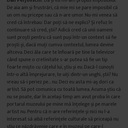
Dan Perjovschi
: Da și eu mi-am propus imposibilul.
De aia am și frustrări, că mie mi se pare imposibil că
un om nu pricepe sau că n-are umor. Nu-mi venea să
cred că întrebau: Dar poți să ne explici? Și refuz în
continuare să cred, știi? Adică cred că unii oameni
sunt proști pentru că sunt puși într-un context să fie
proști și, dacă muți cumva contextul, lumea devine
altceva. Deci ăla care te înfioară pe tine la televizor
când spune o cretinitate s-ar putea să fie un tip
foarte mișto cu cățelul lui, știu și eu. Dacă-l cunoști
într-o altă împrejurare, te uiți dintr-un unghi, știi? Nu
vreau să-i periez pe… nu. Deci eu asta mi-aș dori ca
artist. Să pot comunica cu toată lumea. Acuma știu că
nu se poate, dar în același timp am avut proba în care
portarul muzeului pe mine mă înțelege și pe marele
artist nu. Pentru că n-are referințele și nici nu l-a
interesat să aibă referințele culturale să priceapă nu
știu ce năzdrăvenie care e în muzeul pe care-l