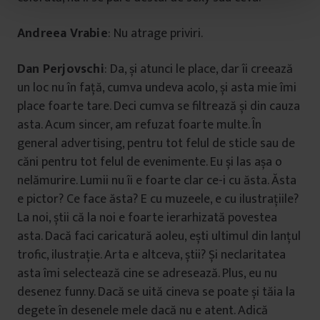
t
u
Andreea Vrabie
: Nu atrage priviri.
l
u
Dan Perjovschi
: Da, și atunci le place, dar îi creează
i
un loc nu în față, cumva undeva acolo, și asta mie îmi
place foarte tare. Deci cumva se filtrează și din cauza
asta. Acum sincer, am refuzat foarte multe. În
general advertising, pentru tot felul de sticle sau de
căni pentru tot felul de evenimente. Eu și las așa o
nelămurire. Lumii nu îi e foarte clar ce-i cu ăsta. Ăsta
e pictor? Ce face ăsta? E cu muzeele, e cu ilustrațiile?
La noi, știi că la noi e foarte ierarhizată povestea
asta. Dacă faci caricatură aoleu, ești ultimul din lanțul
trofic, ilustrație. Arta e altceva, știi? Și neclaritatea
asta îmi selectează cine se adresează. Plus, eu nu
desenez funny. Dacă se uită cineva se poate și tăia la
degete în desenele mele dacă nu e atent. Adică