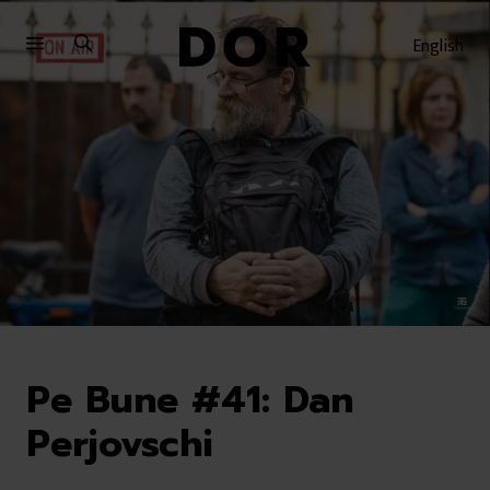
Sari
Sari
la
la
English
meniu
conținut
Pe Bune #41: Dan
Perjovschi