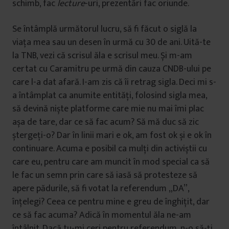
schimb, fac
lecture
-uri, prezentări fac oriunde.
Se întâmplă următorul lucru, să fi făcut o siglă la
viața mea sau un desen în urmă cu 30 de ani. Uită-te
la TNB, vezi că scrisul ăla e scrisul meu. Și m-am
certat cu Caramitru pe urmă din cauza CNDB-ului pe
care l-a dat afară. I-am zis că îi retrag sigla. Deci mi s-
a întâmplat ca anumite entități, folosind sigla mea,
să devină niște platforme care mie nu mai îmi plac
așa de tare, dar ce să fac acum? Să mă duc să zic
ștergeți-o? Dar în linii mari e ok, am fost ok și e ok în
continuare. Acuma e posibil ca mulți din activiștii cu
care eu, pentru care am muncit în mod special ca să
le fac un semn prin care să iasă să protesteze să
apere pădurile, să fi votat la referendum „DA”,
înțelegi? Ceea ce pentru mine e greu de înghițit, dar
ce să fac acuma? Adică în momentul ăla ne-am
întâlnit. Dacă tu-mi ceri pentru referendum, n-o să-ți