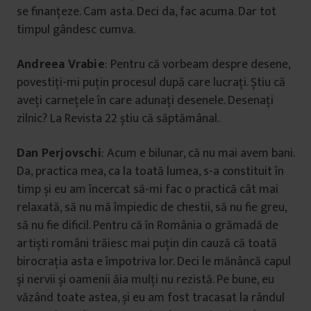
se finanțeze. Cam asta. Deci da, fac acuma. Dar tot
timpul gândesc cumva.
Andreea Vrabie
: Pentru că vorbeam despre desene,
povestiți-mi puțin procesul după care lucrați. Știu că
aveți carnețele în care adunați desenele. Desenați
zilnic? La Revista 22 știu că săptămânal.
Dan Perjovschi
: Acum e bilunar, că nu mai avem bani.
Da, practica mea, ca la toată lumea, s-a constituit în
timp și eu am încercat să-mi fac o practică cât mai
relaxată, să nu mă împiedic de chestii, să nu fie greu,
să nu fie dificil. Pentru că în România o grămadă de
artiști români trăiesc mai puțin din cauză că toată
birocrația asta e împotriva lor. Deci le mănâncă capul
și nervii și oamenii ăia mulți nu rezistă. Pe bune, eu
văzând toate astea, și eu am fost tracasat la rândul