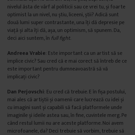
nivelul ăsta de vârf al politicii sau ce vrei tu, și foarte
optimist la un nivel, nu știu, liceeni, știi? Adică sunt
două lumi super contrastante, una îți dă depresie pe
viață și alta îți dă, așa, un optimism, să spunem. Da,
deci aici suntem, în
full fight
.
Andreea Vrabie
: Este important ca un artist să se
implice civic? Sau cred că e mai corect să întreb de ce
este important pentru dumneavoastră să vă
implicați civic?
Dan Perjovschi
: Eu cred că trebuie. E în fișa postului,
mai ales că artiștii și oamenii care lucrează cu idei și
cu imagini sunt și capabili să facă platformele unde
imaginile și ideile astea sau, în fine, cuvintele merg. Pe
când restul lumii nu are aceste platforme. Noi avem
microfoanele, da? Deci trebuie să vorbim, trebuie să