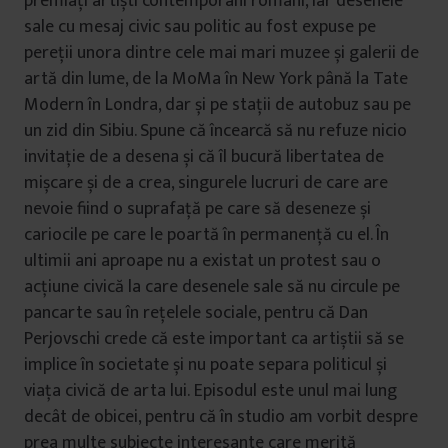
premiați artiști contemporani români, iar desenele
sale cu mesaj civic sau politic au fost expuse pe
pereții unora dintre cele mai mari muzee și galerii de
artă din lume, de la MoMa în New York până la Tate
Modern în Londra, dar și pe stații de autobuz sau pe
un zid din Sibiu. Spune că încearcă să nu refuze nicio
invitație de a desena și că îl bucură libertatea de
mișcare și de a crea, singurele lucruri de care are
nevoie fiind o suprafață pe care să deseneze și
cariocile pe care le poartă în permanență cu el. În
ultimii ani aproape nu a existat un protest sau o
acțiune civică la care desenele sale să nu circule pe
pancarte sau în rețelele sociale, pentru că Dan
Perjovschi crede că este important ca artiștii să se
implice în societate și nu poate separa politicul și
viața civică de arta lui. Episodul este unul mai lung
decât de obicei, pentru că în studio am vorbit despre
prea multe subiecte interesante care merită