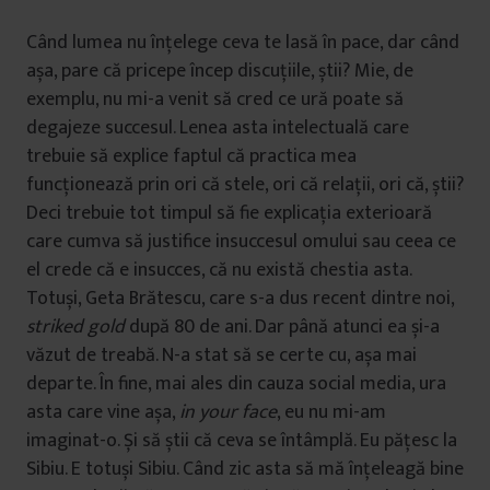
Când lumea nu înțelege ceva te lasă în pace, dar când
așa, pare că pricepe încep discuțiile, știi? Mie, de
exemplu, nu mi-a venit să cred ce ură poate să
degajeze succesul. Lenea asta intelectuală care
trebuie să explice faptul că practica mea
funcționează prin ori că stele, ori că relații, ori că, știi?
Deci trebuie tot timpul să fie explicația exterioară
care cumva să justifice insuccesul omului sau ceea ce
el crede că e insucces, că nu există chestia asta.
Totuși, Geta Brătescu, care s-a dus recent dintre noi,
striked gold
după 80 de ani. Dar până atunci ea și-a
văzut de treabă. N-a stat să se certe cu, așa mai
departe. În fine, mai ales din cauza social media, ura
asta care vine așa,
in your face
, eu nu mi-am
imaginat-o. Și să știi că ceva se întâmplă. Eu pățesc la
Sibiu. E totuși Sibiu. Când zic asta să mă înțeleagă bine