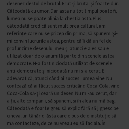
desenez destul de brutal. Brut și brutal și foarte dur.
Câteodată cu umor. Dar asta nu tot timpul poate fi,
lumea nu se poate alinia la chestia asta. Plus,
câteodată cred că sunt mult prea cultural, am
referințe care nu se pricep din prima, să spunem. Și-
mi convin lucrurile astea, pentru că îi dă un fel de
profunzime desenului meu și atunci e ales sau e
utilizat doar de o anumită parte din scenele astea
democrate. N-a fost niciodată utilizat de scenele
anti-democrate și niciodată nu mi s-a cerut. E
adevărat că, atunci când ai succes, lumea vine. Nu
contează că ai făcut succes criticând Coca-Cola, vine
Coca-Cola să-ți ceară un desen. Nu mi-au cerut, dar
alții, alte companii, să spunem, și în alea nu mă bag.
Câteodată e foarte greu să explic fără să jignesc pe
cineva, un tânăr d-ăsta care e pus de o instituție să
mă contacteze, de ce nu vreau eu să fac aia. În