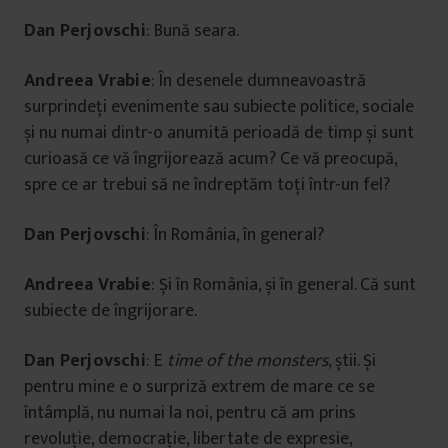
Dan Perjovschi
: Bună seara.
Andreea Vrabie
: În desenele dumneavoastră
surprindeți evenimente sau subiecte politice, sociale
și nu numai dintr-o anumită perioadă de timp și sunt
curioasă ce vă îngrijorează acum? Ce vă preocupă,
spre ce ar trebui să ne îndreptăm toți într-un fel?
Dan Perjovschi
: În România, în general?
Andreea Vrabie
: Și în România, și în general. Că sunt
subiecte de îngrijorare.
Dan Perjovschi
: E
time of the monsters
, știi. Și
pentru mine e o surpriză extrem de mare ce se
întâmplă, nu numai la noi, pentru că am prins
revoluție, democrație, libertate de expresie,