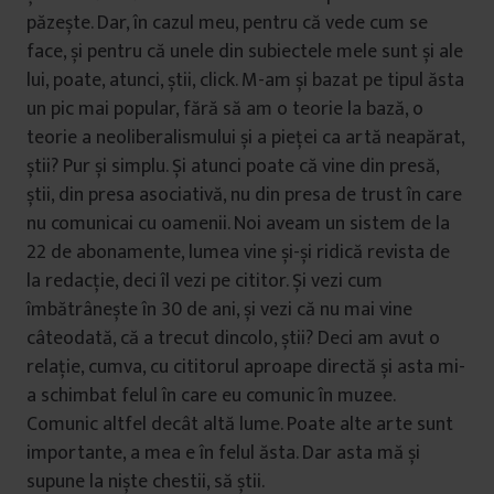
păzește. Dar, în cazul meu, pentru că vede cum se
face, și pentru că unele din subiectele mele sunt și ale
lui, poate, atunci, știi, click. M-am și bazat pe tipul ăsta
un pic mai popular, fără să am o teorie la bază, o
teorie a neoliberalismului și a pieței ca artă neapărat,
știi? Pur și simplu. Și atunci poate că vine din presă,
știi, din presa asociativă, nu din presa de trust în care
nu comunicai cu oamenii. Noi aveam un sistem de la
22 de abonamente, lumea vine și-și ridică revista de
la redacție, deci îl vezi pe cititor. Și vezi cum
îmbătrânește în 30 de ani, și vezi că nu mai vine
câteodată, că a trecut dincolo, știi? Deci am avut o
relație, cumva, cu cititorul aproape directă și asta mi-
a schimbat felul în care eu comunic în muzee.
Comunic altfel decât altă lume. Poate alte arte sunt
importante, a mea e în felul ăsta. Dar asta mă și
supune la niște chestii, să știi.