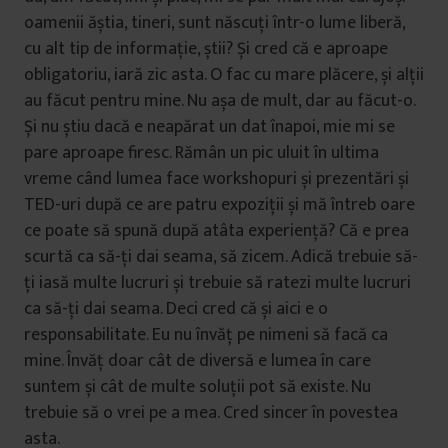
oamenii ăștia, tineri, sunt născuți într-o lume liberă,
cu alt tip de informație, știi? Și cred că e aproape
obligatoriu, iară zic asta. O fac cu mare plăcere, și alții
au făcut pentru mine. Nu așa de mult, dar au făcut-o.
Și nu știu dacă e neapărat un dat înapoi, mie mi se
pare aproape firesc. Rămân un pic uluit în ultima
vreme când lumea face workshopuri și prezentări și
TED-uri după ce are patru expoziții și mă întreb oare
ce poate să spună după atâta experiență? Că e prea
scurtă ca să-ți dai seama, să zicem. Adică trebuie să-
ți iasă multe lucruri și trebuie să ratezi multe lucruri
ca să-ți dai seama. Deci cred că și aici e o
responsabilitate. Eu nu învăț pe nimeni să facă ca
mine. Învăț doar cât de diversă e lumea în care
suntem și cât de multe soluții pot să existe. Nu
trebuie să o vrei pe a mea. Cred sincer în povestea
asta.