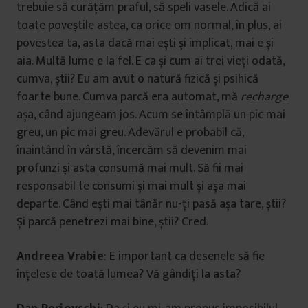
trebuie să curățăm praful, să speli vasele. Adică ai
toate poveștile astea, ca orice om normal, în plus, ai
povestea ta, asta dacă mai ești și implicat, mai e și
aia. Multă lume e la fel. E ca și cum ai trei vieți odată,
cumva, știi? Eu am avut o natură fizică și psihică
foarte bune. Cumva parcă era automat, mă
recharge
așa, când ajungeam jos. Acum se întâmplă un pic mai
greu, un pic mai greu. Adevărul e probabil că,
înaintând în vârstă, încercăm să devenim mai
profunzi și asta consumă mai mult. Să fii mai
responsabil te consumi și mai mult și așa mai
departe. Când ești mai tânăr nu-ți pasă așa tare, știi?
Și parcă penetrezi mai bine, știi? Cred.
Andreea Vrabie
: E important ca desenele să fie
înțelese de toată lumea? Vă gândiți la asta?