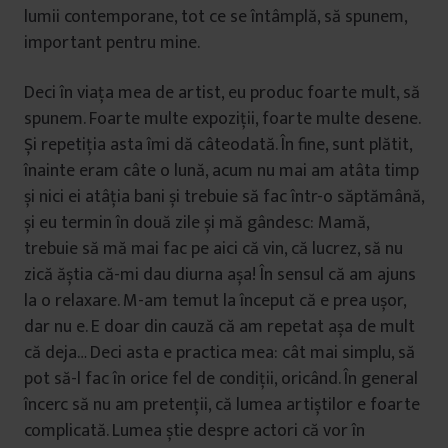
lumii contemporane, tot ce se întâmplă, să spunem,
important pentru mine.
Deci în viața mea de artist, eu produc foarte mult, să
spunem. Foarte multe expoziții, foarte multe desene.
Și repetiția asta îmi dă câteodată. În fine, sunt plătit,
înainte eram câte o lună, acum nu mai am atâta timp
și nici ei atâția bani și trebuie să fac într-o săptămână,
și eu termin în două zile și mă gândesc: Mamă,
trebuie să mă mai fac pe aici că vin, că lucrez, să nu
zică ăștia că-mi dau diurna așa! În sensul că am ajuns
la o relaxare. M-am temut la început că e prea ușor,
dar nu e. E doar din cauză că am repetat așa de mult
că deja… Deci asta e practica mea: cât mai simplu, să
pot să-l fac în orice fel de condiții, oricând. În general
încerc să nu am pretenții, că lumea artiștilor e foarte
complicată. Lumea știe despre actori că vor în