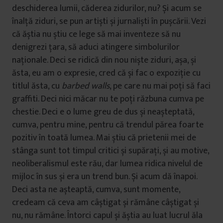
deschiderea lumii, căderea zidurilor, nu? Și acum se
înalță ziduri, se pun artiști și jurnaliști în pușcării. Vezi
că ăștia nu știu ce lege să mai inventeze să nu
denigrezi țara, să aduci atingere simbolurilor
naționale. Deci se ridică din nou niște ziduri, așa, și
ăsta, eu am o expresie, cred că și fac o expoziție cu
titlul ăsta, cu
barbed
walls
, pe care nu mai poți să faci
graffiti. Deci nici măcar nu te poți răzbuna cumva pe
chestie. Deci e o lume greu de dus și neașteptată,
cumva, pentru mine, pentru că trendul părea foarte
pozitiv în toată lumea. Mai știu că prietenii mei de
stânga sunt tot timpul critici și supărați, și au motive,
neoliberalismul este rău, dar lumea ridica nivelul de
mijloc în sus și era un trend bun. Și acum dă înapoi.
Deci asta ne așteaptă, cumva, sunt momente,
credeam că ceva am câștigat și rămâne câștigat și
nu, nu rămâne. Întorci capul și ăștia au luat lucrul ăla