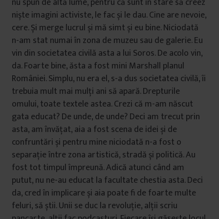
nu spun de altă lume, pentru că sunt în stare să creez
niște imagini activiste, le fac și le dau. Cine are nevoie,
cere. Și merge lucrul și mă simt și eu bine. Niciodată
n-am stat numai în zona de muzeu sau de galerie. Eu
vin din societatea civilă asta a lui Soros. De acolo vin,
da. Foarte bine, ăsta a fost mini Marshall planul
României. Simplu, nu era el, s-a dus societatea civilă, îi
trebuia mult mai mulți ani să apară. Drepturile
omului, toate textele astea. Crezi că m-am născut
gata educat? De unde, de unde? Deci am trecut prin
asta, am învățat, aia a fost scena de idei și de
confruntări și pentru mine niciodată n-a fost o
separație între zona artistică, stradă și politică. Au
fost tot timpul împreună. Adică atunci când am
putut, nu ne-au educat la facultate chestia asta. Deci
da, cred în implicare și aia poate fi de foarte multe
feluri, să știi. Unii se duc la revoluție, alții scriu
pancarte, alții fac podcasturi. Fiecare își găsește locul