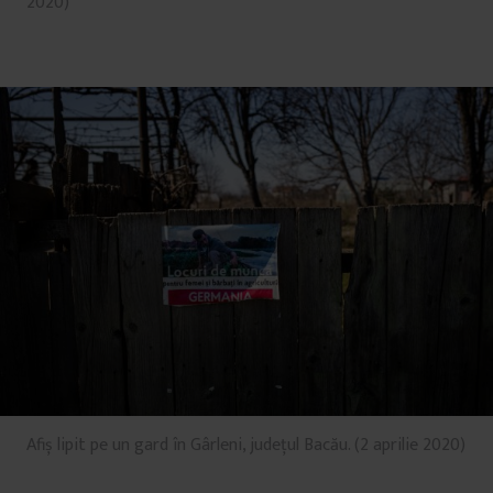
2020)
Afiș lipit pe un gard în Gârleni, județul Bacău. (2 aprilie 2020)