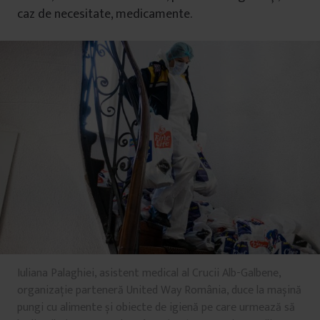
caz de necesitate, medicamente.
Iuliana Palaghiei, asistent medical al Crucii Alb-Galbene,
organizație parteneră United Way România, duce la mașină
pungi cu alimente și obiecte de igienă pe care urmează să