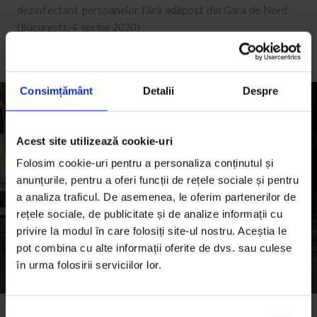
dezinfectant persoanelor fără adăpost din Gara de Nord.
(București, 4 aprilie 2020)
Consimțământ
Detalii
Despre
Acest site utilizează cookie-uri
Folosim cookie-uri pentru a personaliza conținutul și
anunțurile, pentru a oferi funcții de rețele sociale și pentru
a analiza traficul. De asemenea, le oferim partenerilor de
rețele sociale, de publicitate și de analize informații cu
privire la modul în care folosiți site-ul nostru. Aceștia le
pot combina cu alte informații oferite de dvs. sau culese
în urma folosirii serviciilor lor.
Calea Griviței. (București, 4 aprilie 2020)
S