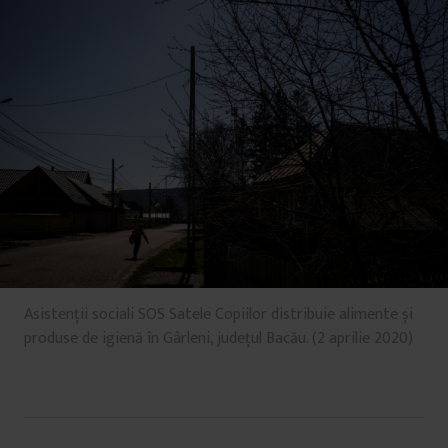
Asistenții sociali SOS Satele Copiilor distribuie alimente și
produse de igienă în Gârleni, județul Bacău. (2 aprilie 2020)