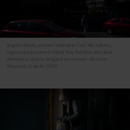
Bogdan Antohi, asistent medical al Crucii Alb-Galbene,
organizație parteneră United Way România, distribuie
alimente și obiecte de igienă persoanelor vârstnice.
(București, 6 aprilie 2020)