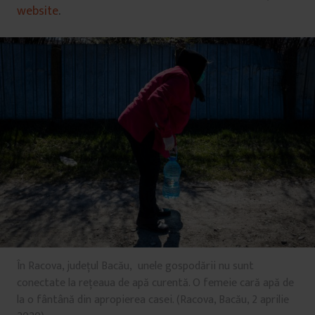
website
.
În Racova, județul Bacău, unele gospodării nu sunt
conectate la rețeaua de apă curentă. O femeie cară apă de
la o fântână din apropierea casei. (Racova, Bacău, 2 aprilie