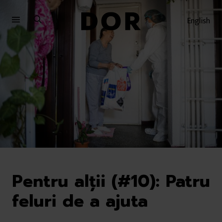
Sari
Sari
la
la
English
meniu
conținut
Pentru alții (#10): Patru
feluri de a ajuta