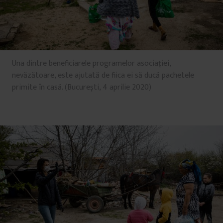
Una dintre beneficiarele programelor asociației,
nevăzătoare, este ajutată de fiica ei să ducă pachetele
primite în casă. (București, 4 aprilie 2020)