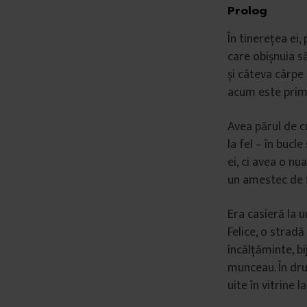
Prolog
â
n
În tinerețea ei
t
care obișnuia s
u
și câteva cârpe
l
acum este primu
u
i
Avea părul de c
la fel – în bucl
ei, ci avea o nu
un amestec de f
Era casieră la 
Felice, o strad
încălțăminte, bi
munceau. În dru
uite în vitrine l