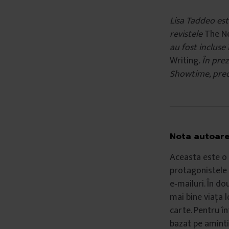
Lisa Taddeo est
revistele
The N
au fost incluse 
Writing
. În pre
Showtime, prec
Nota autoare
Aceasta este o 
protagonistele 
e‑mailuri. În d
mai bine viața l
carte. Pentru î
bazat pe amintir