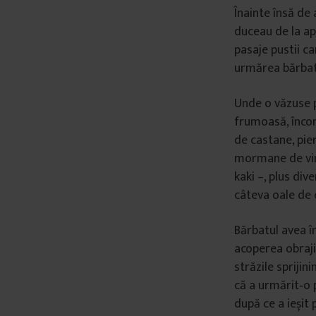
Înainte însă de
duceau de la ap
pasaje pustii ca
urmărea bărbatu
Unde o văzuse p
frumoasă, înco
de castane, piers
mormane de vinet
kaki –, plus div
câteva oale de 
Bărbatul avea în
acoperea obraji
străzile sprijin
că a urmărit‑o 
după ce a ieșit 