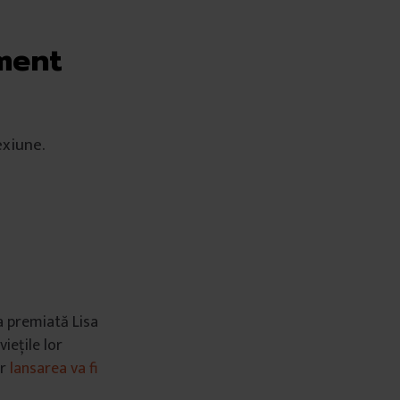
gment
exiune.
ea premiată Lisa
iețile lor
ar
lansarea va fi