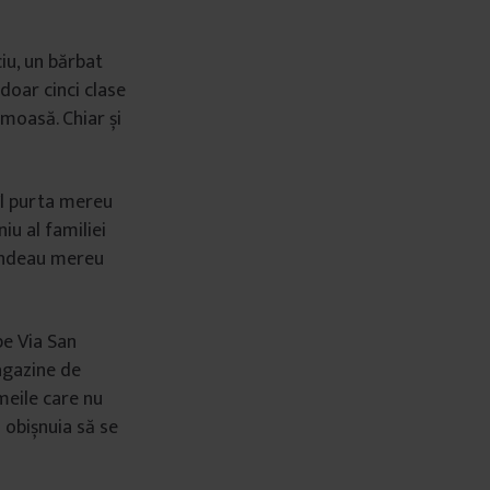
iu, un bărbat
doar cinci clase
umoasă. Chiar și
îl purta mereu
iu al familiei
glindeau mereu
pe Via San
magazine de
meile care nu
 obișnuia să se