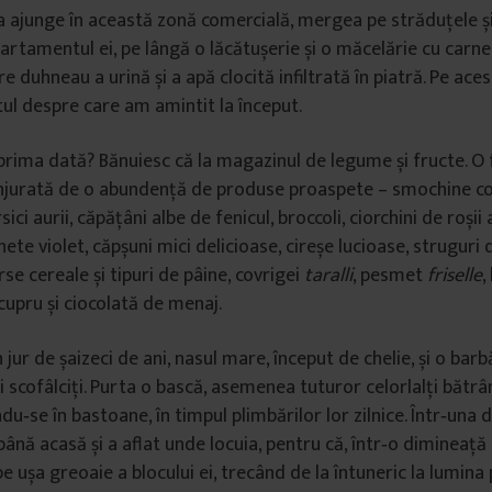
 a ajunge în această zonă comercială, mergea pe străduțele și
artamentul ei, pe lângă o lăcătușerie și o măcelărie cu carne
re duhneau a urină și a apă clocită infiltrată în piatră. Pe ac
l despre care am amintit la început.
rima dată? Bănuiesc că la magazinul de legume și fructe. O
njurată de o abundență de produse proaspete – smochine c
ici aurii, căpățâni albe de fenicul, broccoli, ciorchini de roșii 
e violet, căpșuni mici delicioase, cireșe lucioase, struguri d
erse cereale și tipuri de pâine, covrigei
taralli
, pesmet
friselle
,
cupru și ciocolată de menaj.
 jur de șaizeci de ani, nasul mare, început de chelie, și o bar
i scofâlciți. Purta o bască, asemenea tuturor celorlalți bătrâ
indu‑se în bastoane, în timpul plimbărilor lor zilnice. Într‑una d
până acasă și a aflat unde locuia, pentru că, într‑o dimineață
pe ușa greoaie a blocului ei, trecând de la întuneric la lumina 