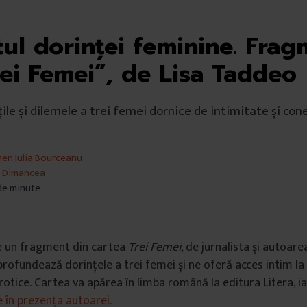
tul dorinței feminine. Fra
rei Femei”, de Lisa Taddeo
ile și dilemele a trei femei dornice de intimitate și con
en Iulia Bourceanu
 Dimancea
 de minute
e un fragment din cartea
Trei Femei
, de jurnalista și autoar
rofundează dorințele a trei femei și ne oferă acces intim la v
rotice.
Cartea va apărea în limba română la editura Litera, i
 în prezența autoarei.