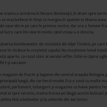
, pe mama o urmărea în fiecare dimineață, în drum spre servic
ă se masturbeze în timp ce mergea în spatele ei. Mama avea 
 de vase din in pe care le primise zestre, dar era o femeie fr
l lucru care îmi vine în minte când vreau s‑o descriu.
uloarea bomboanelor de ciocolată din Alpii Tirolezi, pe care 
e scurte strânse în creștetul capului. Nu moștenise tenul măslin
anță aparte, ca rozul stins al aurului ieftin. Ochii ei căprui o
lirt și sarcasm.
un magazin de fructe și legume din centrul orașului Bologna, 
ă principală lungă, din cartierul modei. Era o zonă cu multe 
juterii, parfumerii, tutungerii și magazine cu haine pentru fe
mul ei spre serviciu, mama trecea pe lângă aceste buticuri și
a pielea fină a botinelor și la colierele din aur lucios.