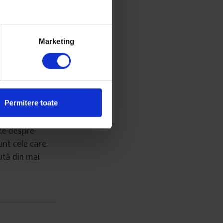
sul de selecție
i dispuse să‑și
 vrut să se
iul acestora ar
Marketing
aproape în
e nu mai
 schimbat
ata desfășurării
Permitere toate
te despre
unt cele care
ută din mai