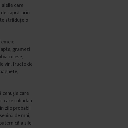
 aleile care
 de capră, prin
este străduțe o
 femeie
oapte, grămezi
abia culese,
e vin, fructe de
 baghete,
bă cenușie care
ni care colindau
in zile probabil
 senină de mai,
puternică a zilei