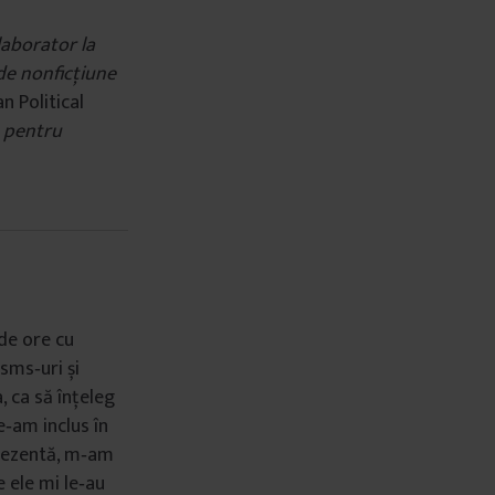
laborator la
e de nonficţiune
n Political
ă pentru
de ore cu
sms‑uri și
, ca să înțeleg
e‑am inclus în
prezentă, m‑am
e ele mi le‑au