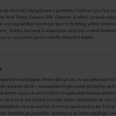
e de două ori câștigătoare a premiului Pushcart și a fost co
ew York Times
,
Esquire
,
Elle
,
Glamour
şi altele. Scrierile sal
în antologiile
Best American Sports Wrinting
şi
Best America
zent, Taddeo lucrează la adaptarea cărții într-o serie limitat
um și un proiect pentru Netflix,
Beautiful Babies
.
i
operă de nonficțiune. Vreme de opt ani, mi‑am petrecut mii 
din această carte – comunicând în persoană, la telefon, prin 
ouă dintre cazuri, m‑am mutat în orașele unde locuiau acestea
or de zi cu zi. Am asistat la multe dintre episoadele pe care l
ntâmplările care au avut loc în trecut sau la care n‑am fost 
ile femeilor, pe jurnalelor acestora și pe informațiile pe car