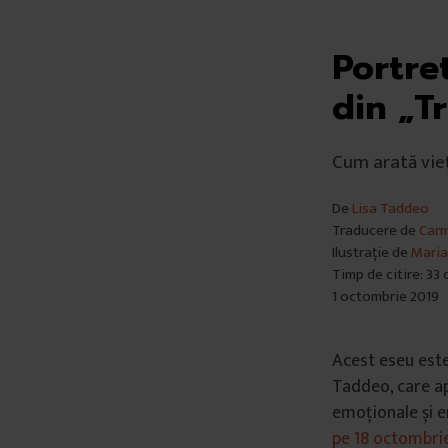
Portre
din „T
Cum arată vieț
De
Lisa Taddeo
Traducere de
Carm
Ilustrație de
Maria
Timp de citire: 33
1 octombrie 2019
Acest eseu est
Taddeo, care ap
emoționale și e
pe 18 octombrie