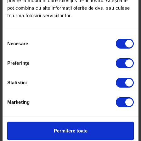
privire la modul în care folosiți site-ul nostru. Aceștia le
pot combina cu alte informații oferite de dvs. sau culese
în urma folosirii serviciilor lor.
S
Necesare
e
l
e
Preferinţe
c
ț
i
Statistici
a
c
Marketing
o
n
s
Pe Bune
,
Podcasturi
i
Permitere toate
Pe Bune #48: Tudor Giurgiu
m