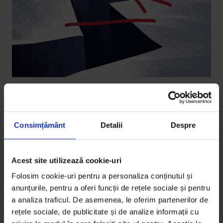
Podcast Obiceiul pământului
,
Podcasturi
Obiceiul pământului #6: Datorii
Consimțământ
Detalii
Despre
Ce avem de făcut ca societate și ca indivizi după 500
de ani de sclavie.
Acest site utilizează cookie-uri
De
Ana Maria Ciobanu
Folosim cookie-uri pentru a personaliza conținutul și
Ilustrație de
Maria Surducan
anunțurile, pentru a oferi funcții de rețele sociale și pentru
Fotografii de
Bogdan Dincă
a analiza traficul. De asemenea, le oferim partenerilor de
Timp de citire: 37 de minute
27 februarie 2022
rețele sociale, de publicitate și de analize informații cu