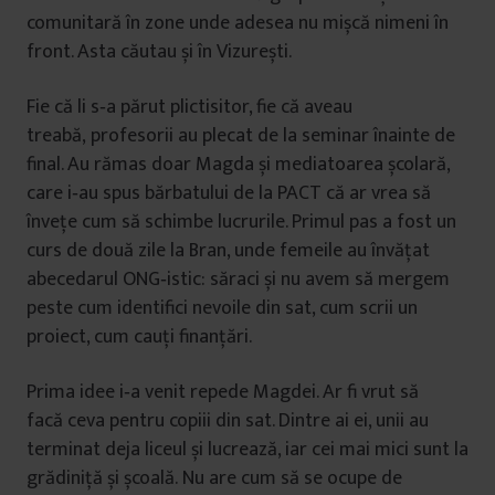
comunitară în zone unde adesea nu mișcă nimeni în
front. Asta căutau și în Vizurești.
Fie că li s‐a părut plictisitor, fie că aveau
treabă, profesorii au plecat de la seminar înainte de
final. Au rămas doar Magda și mediatoarea școlară,
care i‐au spus bărbatului de la PACT că ar vrea să
învețe cum să schimbe lucrurile. Primul pas a fost un
curs de două zile la Bran, unde femeile au învățat
abecedarul ONG‐istic: săraci și nu avem să mergem
peste cum identifici nevoile din sat, cum scrii un
proiect, cum cauți finanțări.
Prima idee i‐a venit repede Magdei. Ar fi vrut să
facă ceva pentru copiii din sat. Dintre ai ei, unii au
terminat deja liceul și lucrează, iar cei mai mici sunt la
grădiniță și școală. Nu are cum să se ocupe de