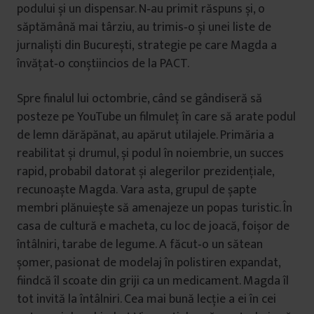
podului și un dispensar. N‐au primit răspuns și, o
săptămână mai târziu, au trimis‐o și unei liste de
jurnaliști din București, strategie pe care Magda a
învățat‐o conștiincios de la PACT.
Spre finalul lui octombrie, când se gândiseră să
posteze pe YouTube un filmuleț în care să arate podul
de lemn dărăpănat, au apărut utilajele. Primăria a
reabilitat și drumul, și podul în noiembrie, un succes
rapid, probabil datorat și alegerilor prezidențiale,
recunoaște Magda. Vara asta, grupul de șapte
membri plănuiește să amenajeze un popas turistic. În
casa de cultură e macheta, cu loc de joacă, foișor de
întâlniri, tarabe de legume. A făcut‐o un sătean
șomer, pasionat de modelaj în polistiren expandat,
fiindcă îl scoate din griji ca un medicament. Magda îl
tot invită la întâlniri. Cea mai bună lecție a ei în cei