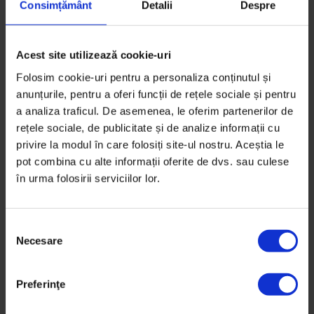
Consimțământ
Detalii
Despre
extraordinar articolul.
O sursa de inspiratie pt fiecare om –
multumim Magda!
Acest site utilizează cookie-uri
Folosim cookie-uri pentru a personaliza conținutul și
anunțurile, pentru a oferi funcții de rețele sociale și pentru
a analiza traficul. De asemenea, le oferim partenerilor de
rețele sociale, de publicitate și de analize informații cu
privire la modul în care folosiți site-ul nostru. Aceștia le
pot combina cu alte informații oferite de dvs. sau culese
în urma folosirii serviciilor lor.
Feli
S
29/07/2015
Necesare
e
l
e
Preferinţe
Un articol minunat despre oameni minunati.
c
Iti reda speranta in viitor!
ț