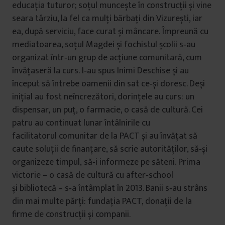
educația tuturor; soțul muncește în construcții și vine
seara târziu, la fel ca mulți bărbați din Vizurești, iar
ea, după serviciu, face curat și mâncare. Împreună cu
mediatoarea, soțul Magdei și fochistul școlii s‐au
organizat într‐un grup de acțiune comunitară, cum
învățaseră la curs. I‐au spus Inimi Deschise și au
început să întrebe oamenii din sat ce‐și doresc. Deși
inițial au fost neîncrezători, dorințele au curs: un
dispensar, un puț, o farmacie, o casă de cultură. Cei
patru au continuat lunar întâlnirile cu
facilitatorul comunitar de la PACT și au învățat să
caute soluții de finanțare, să scrie autorităților, să‐și
organizeze timpul, să‐i informeze pe săteni. Prima
victorie – o casă de cultură cu after‐school
și bibliotecă – s‐a întâmplat în 2013. Banii s‐au strâns
din mai multe părți: fundația PACT, donații de la
firme de construcții și companii.