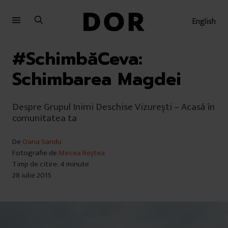
Sari
Sari
la
la
English
meniu
conținut
#SchimbăCeva:
Schimbarea Magdei
Despre Grupul Inimi Deschise Vizurești – Acasă în
comunitatea ta
De
Oana Sandu
Fotografie de
Mircea Reștea
Timp de citire: 4 minute
28 iulie 2015