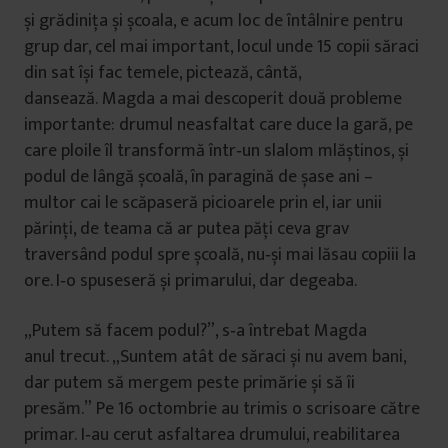
și grădinița și școala, e acum loc de întâlnire pentru
grup dar, cel mai important, locul unde 15 copii săraci
din sat își fac temele, pictează, cântă,
dansează. Magda a mai descoperit două probleme
importante: drumul neasfaltat care duce la gară, pe
care ploile îl transformă într‐un slalom mlăștinos, și
podul de lângă școală, în paragină de șase ani –
multor cai le scăpaseră picioarele prin el, iar unii
părinți, de teama că ar putea păți ceva grav
traversând podul spre școală, nu‐și mai lăsau copiii la
ore. I‐o spuseseră și primarului, dar degeaba.
„Putem să facem podul?”, s‐a întrebat Magda
anul trecut. „Suntem atât de săraci și nu avem bani,
dar putem să mergem peste primărie și să îi
presăm.” Pe 16 octombrie au trimis o scrisoare către
primar. I‐au cerut asfaltarea drumului, reabilitarea