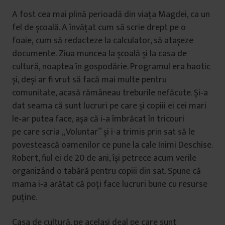
A fost cea mai plină perioadă din viața Magdei, ca un
fel de școală. A învățat cum să scrie drept pe o
foaie, cum să redacteze la calculator, să atașeze
documente. Ziua muncea la școală și la casa de
cultură, noaptea în gospodărie. Programul era haotic
și, deși ar fi vrut să facă mai multe pentru
comunitate, acasă rămâneau treburile nefăcute. Și‐a
dat seama că sunt lucruri pe care și copiii ei cei mari
le‐ar putea face, așa că i‐a îmbrăcat în tricouri
pe care scria „Voluntar” și i-a trimis prin sat să le
povestească oamenilor ce pune la cale Inimi Deschise.
Robert, fiul ei de 20 de ani, își petrece acum verile
organizând o tabără pentru copiii din sat. Spune că
mama i‐a arătat că poți face lucruri bune cu resurse
puține.
Casa de cultură, pe același deal pe care sunt