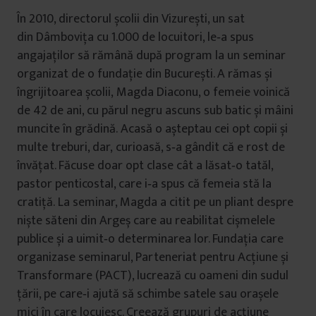
În 2010, directorul școlii din Vizurești, un sat
din Dâmbovița cu 1.000 de locuitori, le‐a spus
angajaților să rămână după program la un seminar
organizat de o fundație din București. A rămas și
îngrijitoarea școlii, Magda Diaconu, o femeie voinică
de 42 de ani, cu părul negru ascuns sub batic și mâini
muncite în grădină. Acasă o așteptau cei opt copii și
multe treburi, dar, curioasă, s‐a gândit că e rost de
învățat. Făcuse doar opt clase cât a lăsat‐o tatăl,
pastor penticostal, care i‐a spus că femeia stă la
cratiță. La seminar, Magda a citit pe un pliant despre
niște săteni din Argeș care au reabilitat cișmelele
publice și a uimit‐o determinarea lor. Fundația care
organizase seminarul, Parteneriat pentru Acțiune și
Transformare (PACT), lucrează cu oameni din sudul
țării, pe care‐i ajută să schimbe satele sau orașele
mici în care locuiesc. Creează grupuri de acțiune