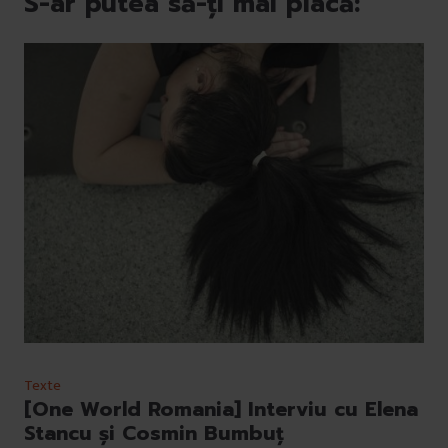
S-ar putea să-ți mai placă:
Texte
[One World Romania] Interviu cu Elena
Stancu și Cosmin Bumbuț