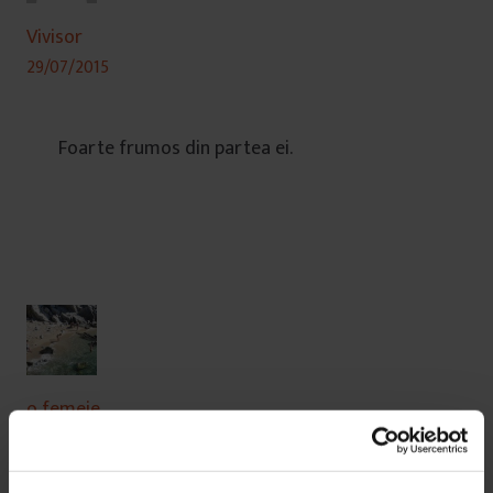
Vivisor
29/07/2015
Foarte frumos din partea ei.
o femeie
29/07/2015