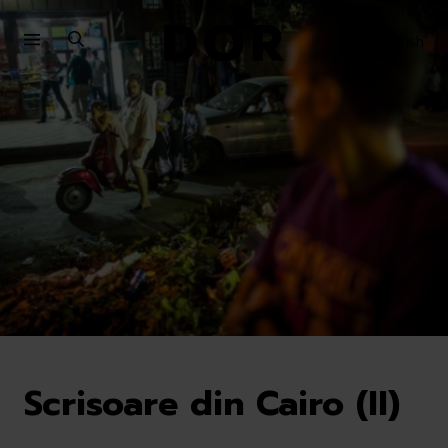
Sari
Sari
la
la
English
meniu
conținut
Scrisoare din Cairo (II)