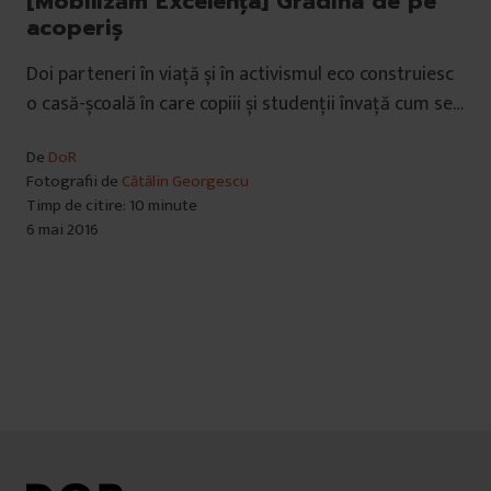
[Mobilizăm Excelența] Grădina de pe
acoperiș
Doi parteneri în viață și în activismul eco construiesc
o casă-școală în care copiii și studenții învață cum se…
De
DoR
Fotografii de
Cătălin Georgescu
Timp de citire: 10 minute
6 mai 2016