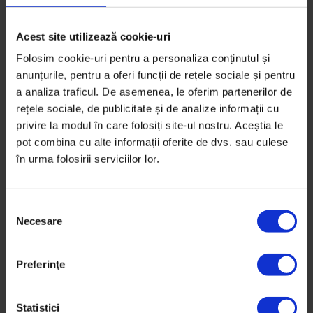
S-ar putea să-ți mai placă:
Acest site utilizează cookie-uri
Folosim cookie-uri pentru a personaliza conținutul și
anunțurile, pentru a oferi funcții de rețele sociale și pentru
a analiza traficul. De asemenea, le oferim partenerilor de
rețele sociale, de publicitate și de analize informații cu
privire la modul în care folosiți site-ul nostru. Aceștia le
pot combina cu alte informații oferite de dvs. sau culese
în urma folosirii serviciilor lor.
S
Necesare
e
l
e
Preferinţe
c
Bucuresteanul
,
Texte
Bucureșteanul: 23 de ani în laboratorul
ț
de restaurare
i
Statistici