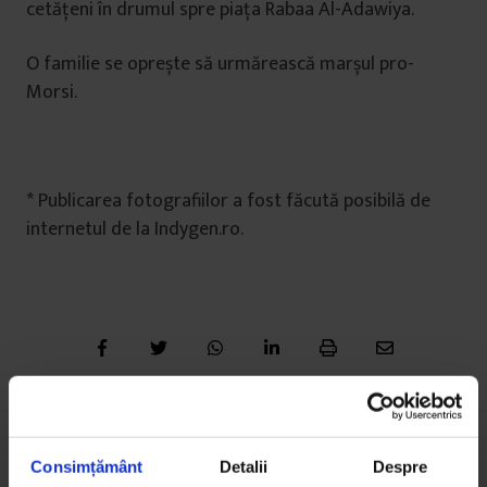
cetățeni în drumul spre piața Rabaa Al-Adawiya.
O familie se oprește să urmărească marșul pro-
Morsi.
* Publicarea fotografiilor a fost făcută posibilă de
internetul de la Indygen.ro.
Consimțământ
Detalii
Despre