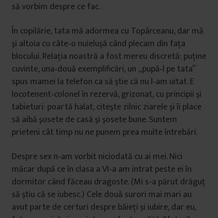
să vorbim despre ce fac.
În copilărie, tata mă adormea cu Topârceanu, dar mă
şi altoia cu câte‑o nuieluşă când plecam din faţa
blocului. Relaţia noastră a fost mereu discretă: puţine
cuvinte, una‑două exemplificări, un „pupă‑l pe tata”
spus mamei la telefon ca să ştie că nu l‑am uitat. E
locotenent‑colonel în rezervă, grizonat, cu principii şi
tabieturi: poartă halat, citeşte zilnic ziarele şi îi place
să aibă şosete de casă şi şosete bune. Suntem
prieteni cât timp nu ne punem prea multe întrebări.
Despre sex n‑am vorbit niciodată cu ai mei. Nici
măcar după ce în clasa a VI‑a am intrat peste ei în
dormitor când făceau dragoste. (Mi s‑a părut drăguţ
să ştiu că se iubesc.) Cele două surori mai mari au
avut parte de certuri despre băieţi şi iubire, dar eu,