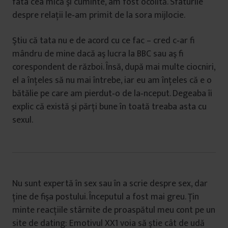
fata cea mică şi cuminte, am fost ocolită. Sfaturile
despre relaţii le‑am primit de la sora mijlocie.
Ştiu că tata nu e de acord cu ce fac – cred c‑ar fi
mândru de mine dacă aş lucra la BBC sau aş fi
corespondent de război. Însă, după mai multe ciocniri,
el a înţeles să nu mai întrebe, iar eu am înţeles că e o
bătălie pe care am pierdut‑o de la‑nceput. Degeaba îi
explic că există şi părţi bune în toată treaba asta cu
sexul.
Nu sunt expertă în sex sau în a scrie despre sex, dar
ţine de fişa postului. Începutul a fost mai greu. Ţin
minte reacţiile stârnite de proaspătul meu cont pe un
site de dating: Emotivul XX1 voia să ştie cât de udă