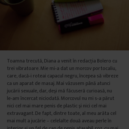
Toamna trecută, Diana a venit în redacţia Bolero cu
trei vibratoare. Mie mi‑a dat un morcov portocaliu,
care, dacă‑i roteai capacul negru, începea să vibreze
ca un aparat de masaj. Mai văzusem până atunci
jucării sexuale, dar, deşi mă făcuseră curioasă, nu
le‑am încercat niciodată. Morcovul nu mi s‑a părut
nici cel mai mare penis de plastic şi nici cel mai
extravagant. De fapt, dintre toate, al meu arăta cel
mai mult a jucărie – celelalte două aveau perle în
interior şi un fel de cap de penis ataşabil, roz, cu mai