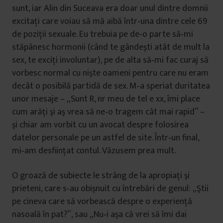
sunt, iar Alin din Suceava era doar unul dintre domnii
excitaţi care voiau să mă aibă într‑una dintre cele 69
de poziţii sexuale. Eu trebuia pe de‑o parte să‑mi
stăpânesc hormonii (când te gândeşti atât de mult la
sex, te exciţi involuntar), pe de alta să‑mi fac curaj să
vorbesc normal cu nişte oameni pentru care nu eram
decât o posibilă partidă de sex. M‑a speriat duritatea
unor mesaje – „Sunt R, nr meu de tel e xx, îmi place
cum arăţi şi aş vrea să ne‑o tragem cât mai rapid” –
şi chiar am vorbit cu un avocat despre folosirea
datelor personale pe un astfel de site. Într‑un final,
mi‑am desfiinţat contul. Văzusem prea mult.
O groază de subiecte le strâng de la apropiaţi şi
prieteni, care s‑au obişnuit cu întrebări de genul: „Ştii
pe cineva care să vorbească despre o experienţă
nasoală în pat?”, sau „Nu‑i aşa că vrei să îmi dai