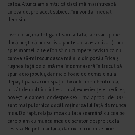
cafea. Atunci am simţit că dacă mă mai întreabă
cineva despre acest subiect, îmi voi da imediat
demisia.
Involuntar, mă tot gândeam la tata, la ce‑ar spune
dacă ar şti că am scris o parte din acel articol. (I‑am
spus mamei la telefon să nu cumpere revista ca nu
cumva să‑mi recunoască mâinile din poză.) Frica şi
ruşinea faţă de el mă mai îndemnaseră în trecut să
spun adio jobului, dar nicio foaie de demisie nu a
depăşit până acum spaţiul biroului meu. Pentru că,
oricât de mult îmi iubesc tatăl, experienţele inedite şi
poveştile oamenilor despre sex – mă apropii de 100 –
sunt mai puternice decât reţinerea lui faţă de munca
mea. De fapt, relaţia mea cu tata seamănă cu cea pe
care o am cu munca mea de scriitor despre sex la
revistă. Nu pot trăi fără, dar nici cu nu mi‑e bine.