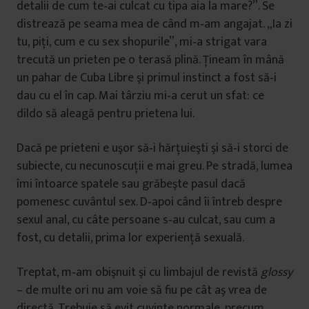
detalii de cum te‑ai culcat cu tipa aia la mare?”. Se
distrează pe seama mea de când m‑am angajat. „Ia zi
tu, piţi, cum e cu sex shopurile”, mi‑a strigat vara
trecută un prieten pe o terasă plină. Ţineam în mână
un pahar de Cuba Libre şi primul instinct a fost să‑i
dau cu el în cap. Mai târziu mi‑a cerut un sfat: ce
dildo să aleagă pentru prietena lui.
Dacă pe prieteni e uşor să‑i hărţuieşti şi să‑i storci de
subiecte, cu necunoscuţii e mai greu. Pe stradă, lumea
îmi întoarce spatele sau grăbeşte pasul dacă
pomenesc cuvântul sex. D‑apoi când îi întreb despre
sexul anal, cu câte persoane s‑au culcat, sau cum a
fost, cu detalii, prima lor experienţă sexuală.
Treptat, m‑am obişnuit şi cu limbajul de revistă
glossy
– de multe ori nu am voie să fiu pe cât aş vrea de
directă. Trebuie să evit cuvinte normale, precum