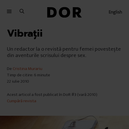
Sari
Sari
la
la
English
meniu
conținut
Vibrații
Un redactor la o revistă pentru femei povestește
din aventurile scrisului despre sex.
De
Cristina Murariu
Timp de citire: 6 minute
22 iulie 2010
Acest articol a fost publicat în DoR #3 (vară 2010)
Cumpără revista