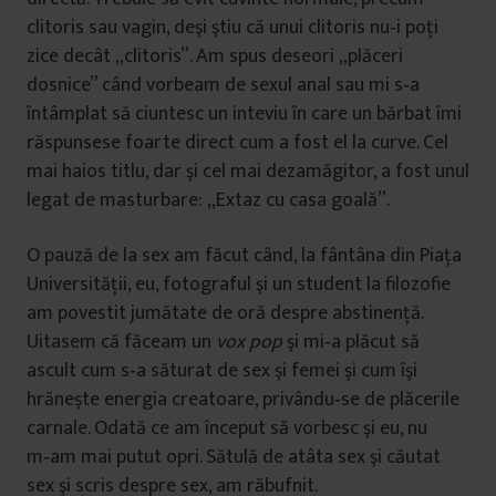
clitoris sau vagin, deşi ştiu că unui clitoris nu‑i poţi
zice decât „clitoris”. Am spus deseori „plăceri
dosnice” când vorbeam de sexul anal sau mi s‑a
întâmplat să ciuntesc un inteviu în care un bărbat îmi
răspunsese foarte direct cum a fost el la curve. Cel
mai haios titlu, dar şi cel mai dezamăgitor, a fost unul
legat de masturbare: „Extaz cu casa goală”.
O pauză de la sex am făcut când, la fântâna din Piaţa
Universităţii, eu, fotograful şi un student la filozofie
am povestit jumătate de oră despre abstinenţă.
Uitasem că făceam un
vox pop
şi mi‑a plăcut să
ascult cum s‑a săturat de sex şi femei şi cum îşi
hrăneşte energia creatoare, privându‑se de plăcerile
carnale. Odată ce am început să vorbesc şi eu, nu
m‑am mai putut opri. Sătulă de atâta sex şi căutat
sex şi scris despre sex, am răbufnit.