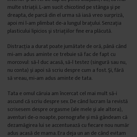
multe striaţii. L‑am sucit chicotind pe stânga şi pe
dreapta, de parcă din el urma să iasă vreo surpriză,
apoi mi l‑am plimbat de‑a lungul braţului. Senzaţia
plasticului lipicios şi striaţiilor fine era plăcută.
Distracţia a durat poate jumătate de oră, până când
mi‑am adus aminte ce trebuie să fac de fapt cu
morcovul: să‑l duc acasă, să‑l testez (singură sau nu,
nu conta) şi apoi să scriu despre cum a fost. Şi, fără
să vreau, mi‑am adus aminte de tata.
Tata e omul căruia am încercat cel mai mult să‑i
ascund că scriu despre sex. De când lucram la revistă
scrisesem despre orgasme (ale mele şi ale altora),
aventuri de‑o noapte, pornografie şi mă gândeam că
dezamăgirea lui se accentuează cu fiecare nou număr
adus acasă de mama. Era deja un an de când evitam