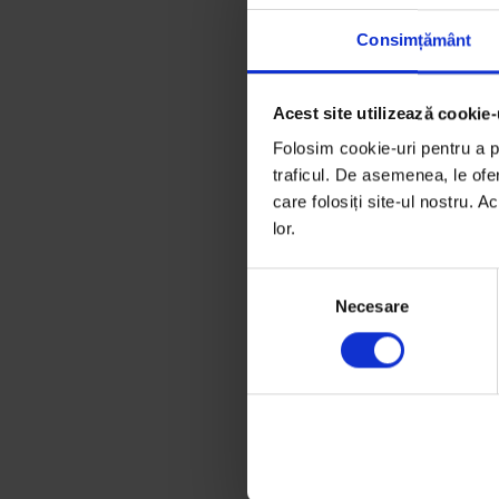
Consimțământ
Acest site utilizează cookie-
Folosim cookie-uri pentru a pe
traficul. De asemenea, le ofer
care folosiți site-ul nostru. A
lor.
S
Necesare
e
l
e
c
ț
i
a
c