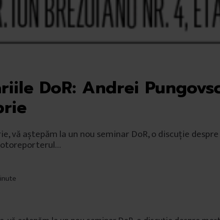
riile DoR: Andrei Pungovsc
rie
rie, vă aștepăm la un nou seminar DoR, o discuție despr
fotoreporterul…
minute