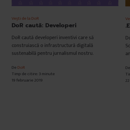
Vești de la DoR
Ve
DoR caută: Developeri
.
DoR caută developeri inventivi care să
Do
construiască o infrastructură digitală
So
sustenabilă pentru jurnalismul nostru.
an
De
DoR
D
Timp de citire: 3 minute
Ti
19 februarie 2019
22