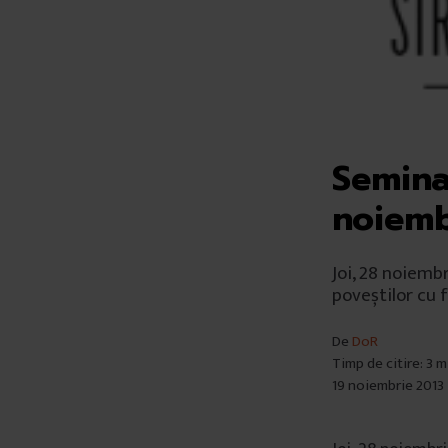
Semina
noiemb
Joi, 28 noiemb
poveștilor cu 
De
DoR
Timp de citire: 3 
19 noiembrie 2013