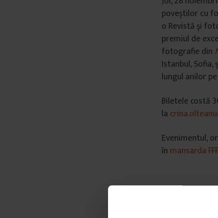
Joi, 28 noiembr
poveștilor cu 
o Revistă și fo
premiul de exce
fotografie din
N
Istanbul, Sofia,
lungul anilor pe
Biletele costă 3
la
crina.oltean
Evenimentul, or
în
mansarda FF