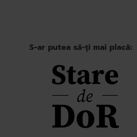
S-ar putea să-ți mai placă: