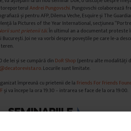
ie, vă aștepăm la un nou seminar DoR, o discuție despre meș
fotoreporterul
Andrei Pungovschi
. Pungovschi colaborează fr
tografiază și pentru AFP, Dilema Veche, Esquire și The Guardia
lență la Pictures of the Year International, secțiunea “Portr
orii sunt prietenii tăi
. În ultimul an a documentat proteste î
 și București. Joi ne va vorbi despre poveștile pe care le-a des
 teren.
0 de lei și se cumpără din
DoR Shop
(pentru alte modalități de
u@decatorevista.ro
. Locurile sunt limitate.
ganizat împreună cu prietenii de la
Friends For Friends Foun
FF
și va începe la ora 19:30 – intrarea se face de la ora 19:00.