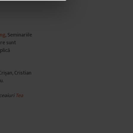
ing
, Seminariile
are sunt
plică
rișan, Cristian
u.
ceaiuri
Tea