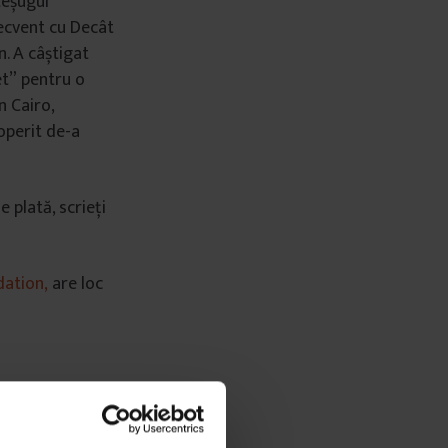
teșugul
ecvent cu Decât
n. A câștigat
et” pentru o
n Cairo,
coperit de-a
 plată, scrieți
dation,
are loc