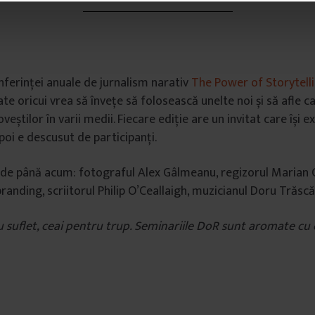
nferinței anuale de jurnalism narativ
The Power of Storytell
te oricui vrea să învețe să folosească unelte noi și să afle c
știlor în varii medii. Fiecare ediție are un invitat care își ex
poi e descusut de participanți.
ii de până acum: fotograful Alex Gâlmeanu, regizorul Marian C
branding, scriitorul Philip O’Ceallaigh, muzicianul Doru Trăscă
u suflet, ceai pentru trup. Seminariile DoR sunt aromate cu 