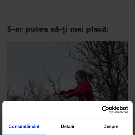
S-ar putea să-ți mai placă:
Consimțământ
Detalii
Despre