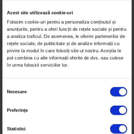
Texte
Acest site utilizează cookie-uri
Teodora, handbalul și idolul
Folosim cookie-uri pentru a personaliza conținutul și
Cum s-a îndrăgostit o handbalistă de nouă ani din
anunțurile, pentru a oferi funcții de rețele sociale și pentru
Războieni de sportul Cristinei Neagu.
a analiza traficul. De asemenea, le oferim partenerilor de
rețele sociale, de publicitate și de analize informații cu
De
DoR
privire la modul în care folosiți site-ul nostru. Aceștia le
Timp de citire: 3 minute
pot combina cu alte informații oferite de dvs. sau culese
8 martie 2016
în urma folosirii serviciilor lor.
S
Necesare
e
l
e
Preferinţe
c
ț
i
Statistici