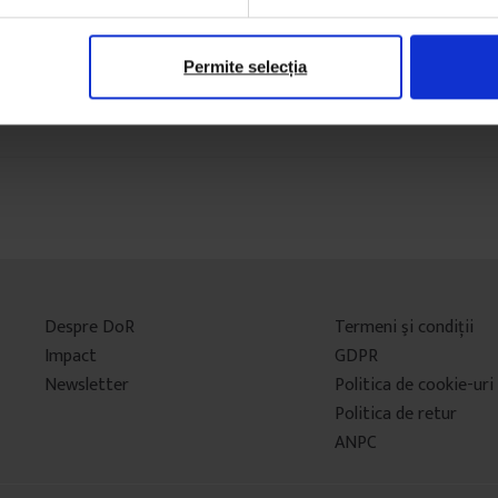
Permite selecția
Despre DoR
Termeni şi condiţii
Impact
GDPR
Newsletter
Politica de cookie-uri
Politica de retur
ANPC