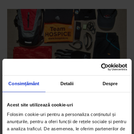
Consimțământ
Detalii
Despre
Reportaje
Acest site utilizează cookie-uri
Contracronometru
Folosim cookie-uri pentru a personaliza conținutul și
Cum îi îmbunătățește alergatul viața lui Andrei Roșu.
anunțurile, pentru a oferi funcții de rețele sociale și pentru
a analiza traficul. De asemenea, le oferim partenerilor de