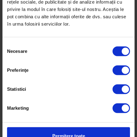
De
Anca Iosif
rețele sociale, de publicitate și de analize informații cu
Fotografie de
David Stroe
privire la modul în care folosiți site-ul nostru. Aceștia le
Timp de citire: 11 minute
pot combina cu alte informații oferite de dvs. sau culese
30 iunie 2015
în urma folosirii serviciilor lor.
S
Necesare
e
l
e
Preferinţe
c
ț
i
Statistici
a
c
Marketing
o
n
s
i
Permitere toate