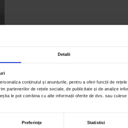
Detalii
uri
ât
rsonaliza conținutul și anunțurile, pentru a oferi funcții de rețele
ră
im partenerilor de rețele sociale, de publicitate și de analize info
ceștia le pot combina cu alte informații oferite de dvs. sau culese î
 și
ul
Preferinţe
Statistici