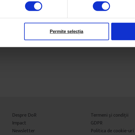
Permite selecția
Despre DoR
Termeni şi condiţii
Impact
GDPR
Newsletter
Politica de cookie-uri