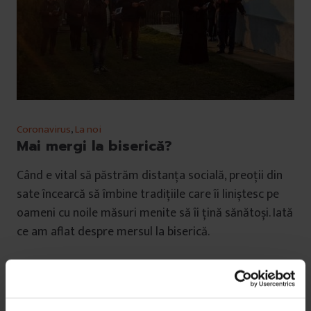
Coronavirus
,
La noi
Mai mergi la biserică?
Când e vital să păstrăm distanța socială, preoții din
sate încearcă să îmbine tradițiile care îi liniștesc pe
oameni cu noile măsuri menite să îi țină sănătoși. Iată
ce am aflat despre mersul la biserică.
De
Oana Filip
Timp de citire: 14 minute
21 martie 2020