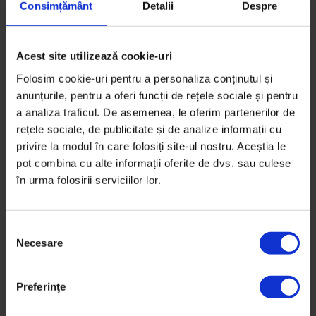
Consimțământ
Detalii
Despre
Acest site utilizează cookie-uri
Folosim cookie-uri pentru a personaliza conținutul și
anunțurile, pentru a oferi funcții de rețele sociale și pentru
a analiza traficul. De asemenea, le oferim partenerilor de
rețele sociale, de publicitate și de analize informații cu
privire la modul în care folosiți site-ul nostru. Aceștia le
pot combina cu alte informații oferite de dvs. sau culese
în urma folosirii serviciilor lor.
S
Necesare
e
l
e
Reportaje
Preferinţe
c
Preotul din parcare
ț