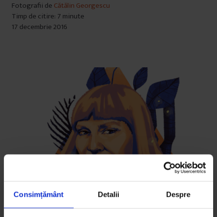
Fotografii de
Cătălin Georgescu
Timp de citire: 7 minute
17 decembrie 2016
Consimțământ
Detalii
Despre