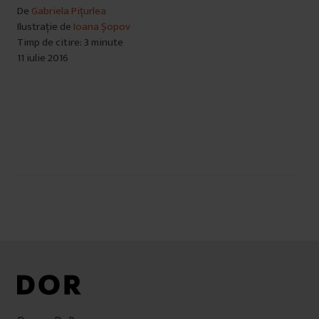
De
Gabriela Pițurlea
Ilustrație de
Ioana Șopov
Timp de citire: 3 minute
11 iulie 2016
Navigare
în
articole