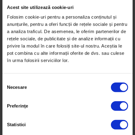
Acest site utilizează cookie-uri
Texte
,
The Power of Storytelling
Carson Ellis: Trebuie să-ţi faci timp
Folosim cookie-uri pentru a personaliza conținutul și
pentru tine să fii doar artist
anunțurile, pentru a oferi funcții de rețele sociale și pentru
a analiza traficul. De asemenea, le oferim partenerilor de
Carson Ellis, ilustratoare și, ocazional, scriitoare de
rețele sociale, de publicitate și de analize informații cu
cărți pentru copii, vine în România la The Power of
privire la modul în care folosiți site-ul nostru. Aceștia le
Storytelling.…
pot combina cu alte informații oferite de dvs. sau culese
în urma folosirii serviciilor lor.
De
Ioana Burtea
Ilustrație de
Ioana Șopov
Timp de citire: 3 minute
S
13 iulie 2016
Necesare
e
l
e
Preferinţe
c
ț
i
Statistici
a