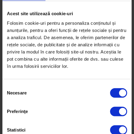
Acest site utilizează cookie-uri
Folosim cookie-uri pentru a personaliza conținutul și
anunțurile, pentru a oferi funcții de rețele sociale și pentru
a analiza traficul. De asemenea, le oferim partenerilor de
rețele sociale, de publicitate și de analize informații cu
privire la modul în care folosiți site-ul nostru. Aceștia le
pot combina cu alte informații oferite de dvs. sau culese
în urma folosirii serviciilor lor.
S
Necesare
e
l
Actualizator
e
Preferinţe
Șase lucruri despre steagul de pe
c
Casa Poporului
ț
i
Statistici