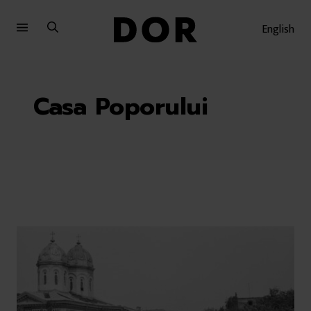
Sari
Sari
la
la
English
meniu
conținut
Casa Poporului