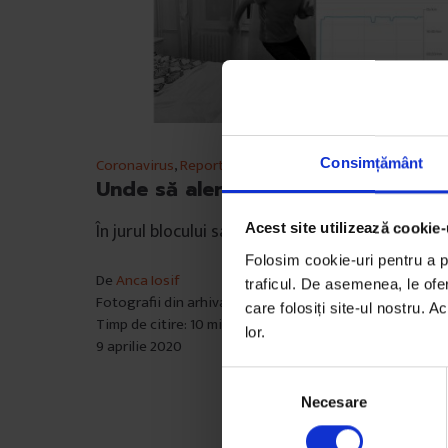
Coronavirus
,
Reportaje
Consimțământ
Unde să alergăm?
În jurul blocului sau în jurul canapelei?
Acest site utilizează cookie-
Folosim cookie-uri pentru a pe
De
Anca Iosif
traficul. De asemenea, le ofer
Fotografii din arhiva personală
care folosiți site-ul nostru. A
Timp de citire: 10 minute
lor.
9 aprilie 2020
S
Necesare
e
l