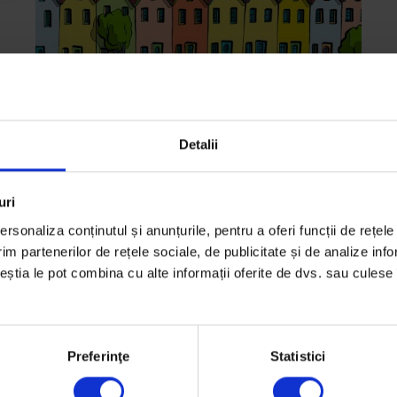
Detalii
Actualizator
Cum am trăit criza imobiliară
uri
Am vorbit cu trei oameni care și-au cumpărat
rsonaliza conținutul și anunțurile, pentru a oferi funcții de rețele
locuințe înainte ca piața imobiliară să cadă,
im partenerilor de rețele sociale, de publicitate și de analize info
ceștia le pot combina cu alte informații oferite de dvs. sau culese î
pentru a vedea ce lecții au extras din acea
experiență.
De
Vlad Odobescu
Preferinţe
Statistici
Ilustrații de
Mircea Pop
Timp de citire: 13 minute