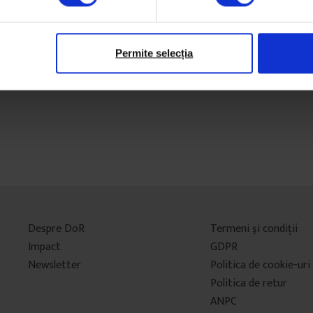
18 martie 2019
Permite selecția
Despre DoR
Termeni şi condiţii
Impact
GDPR
Newsletter
Politica de cookie-uri
Politica de retur
ANPC