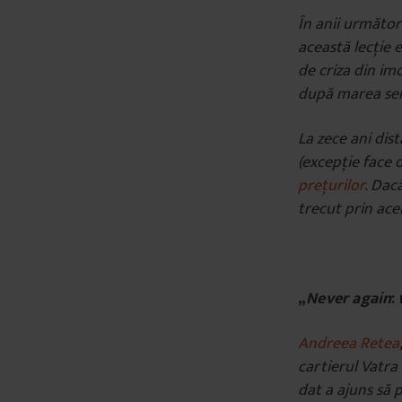
În anii următori
această lecție 
de criza din im
după marea se
La zece ani dist
(excepție face d
prețurilor
. Dac
trecut prin ac
„
Never again
:
Andreea Retea
cartierul Vatr
dat a ajuns să 