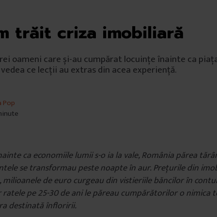
 trăit criza imobiliară
rei oameni care și-au cumpărat locuințe înainte ca piața
 vedea ce lecții au extras din acea experiență.
a Pop
 minute
nainte ca economiile lumii s-o ia la vale, România părea tăr
ele se transformau peste noapte în aur. Prețurile din imob
ta, milioanele de euro curgeau din vistieriile băncilor în contu
ar ratele pe 25-30 de ani le păreau cumpărătorilor o nimica 
a destinată înfloririi.