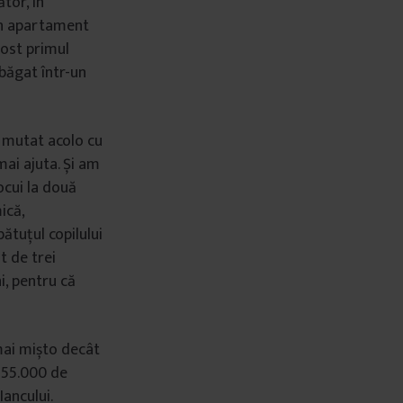
ător, în
un apartament
fost primul
băgat într-un
 mutat acolo cu
ai ajuta. Și am
ocui la două
ică,
ătuțul copilului
t de trei
i, pentru că
ai mișto decât
t 55.000 de
Iancului.