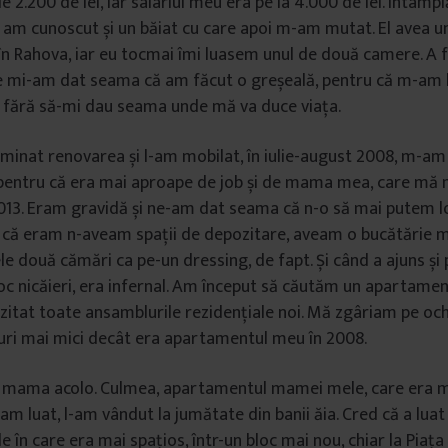
de 2.200 de lei, iar salariul meu era pe la 4.000 de lei. Întâmpl
 am cunoscut și un băiat cu care apoi m-am mutat. El avea 
în Rahova, iar eu tocmai îmi luasem unul de două camere. A 
 mi-am dat seama că am făcut o greșeală, pentru că m-am 
r fără să-mi dau seama unde mă va duce viața.
inat renovarea și l-am mobilat, în iulie-august 2008, m-am
pentru că era mai aproape de job și de mama mea, care mă m
2013. Eram gravidă și ne-am dat seama că n-o să mai putem l
 că eram n-aveam spații de depozitare, aveam o bucătărie m
 două cămări ca pe-un dressing, de fapt. Și când a ajuns și p
c nicăieri, era infernal. Am început să căutăm un apartamen
zitat toate ansamblurile rezidențiale noi. Mă zgâriam pe och
uri mai mici decât era apartamentul meu în 2008.
 mama acolo. Culmea, apartamentul mamei mele, care era m
-am luat, l-am vândut la jumătate din banii ăia. Cred că a lua
ile în care era mai spațios, într-un bloc mai nou, chiar la Piața 