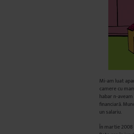
â
n
t
u
l
u
i
Mi-am luat apa
camere cu mama,
habar n-aveam c
financiară. Mun
un salariu.
În martie 2008 a