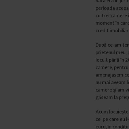
Rata era în jur 
perioada aceea
cu trei camere 
moment în care
credit imobilia
După ce-am term
prietenul meu, 
locuit până în 
camere, pentru
amenajasem cele
nu mai aveam lo
camere și am vi
găseam la preț
Acum locuiește
cel pe care eu l
euro, în condiți