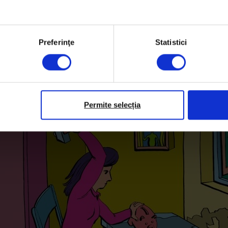
sute de lei, mi-am mai făcut un contract la o firmă tocmai ca
tru a lua creditul de 100.000 de euro. N-a contat pentru ban
Preferinţe
Statistici
ă am făcut șase luni vechime și foarte repede, în februarie
de două camere în Vatra Luminoasă, la 113.000 de euro. Vre
6 din 10. Nici măcar nu-i ceva cochet, e un bloc comunist.
Permite selecția