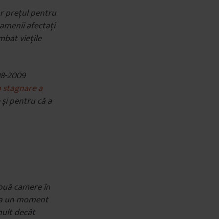
iar prețul pentru
oamenii afectați
mbat viețile
008-2009
 stagnare a
 și pentru că a
două camere în
 La un moment
mult decât