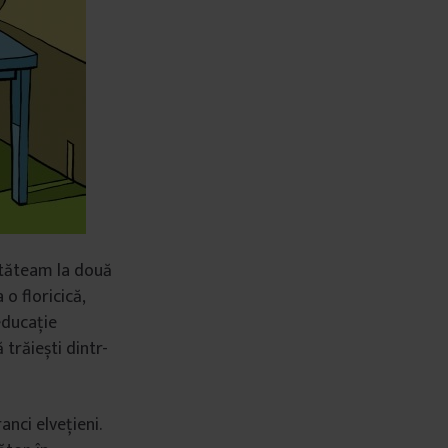
tăteam la două
o floricică,
educație
trăiești dintr-
nci elvețieni.