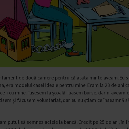
rtament de două camere pentru că atâta minte aveam. Eu s
 era modelul casei ideale pentru mine. Eram la 23 de ani ca 
e-i cu mine. Fusesem la școală, luasem burse, dar n-aveam 
cisem și făcusem voluntariat, dar eu nu știam ce înseamnă să 
m putut să semnez actele la bancă. Credit pe 25 de ani, în fra