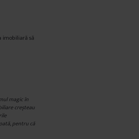
 imobiliară să
âmul magic în
iliare creșteau
rile
toată, pentru că