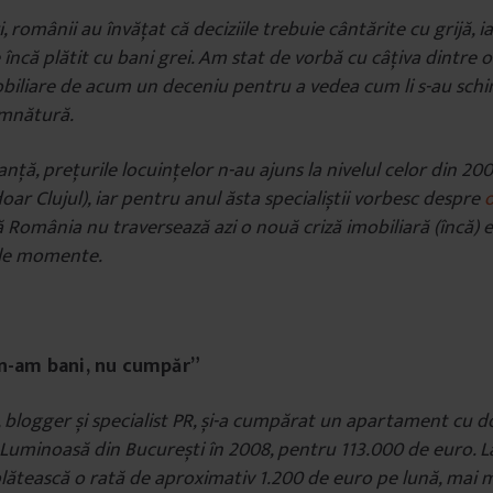
, românii au învățat că deciziile trebuie cântărite cu grijă, 
e încă plătit cu bani grei. Am stat de vorbă cu câțiva dintre 
obiliare de acum un deceniu pentru a vedea cum li s-au schi
mnătură.
anță, prețurile locuințelor n-au ajuns la nivelul celor din 2
oar Clujul), iar pentru anul ăsta specialiștii vorbesc despre
o
ă România nu traversează azi o nouă criză imobiliară (încă) e
ele momente.
 n-am bani, nu cumpăr”
, blogger și specialist PR, și-a cumpărat un apartament cu 
a Luminoasă din București în 2008, pentru 113.000 de euro.
plătească o rată de aproximativ 1.200 de euro pe lună, mai 