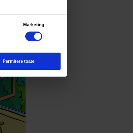
 să am venitul
că ce și cum
Marketing
 2008, am găsit
o 50 de metri
Permitere toate