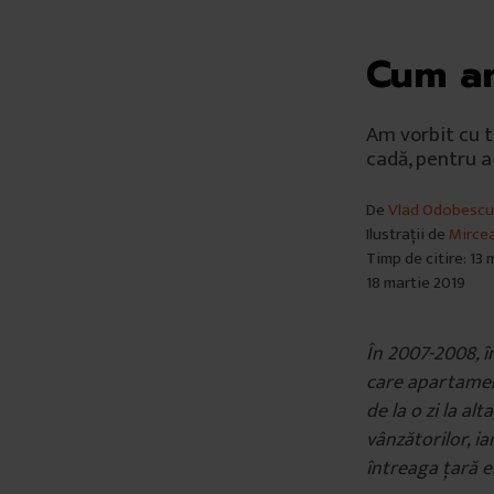
Cum am
Am vorbit cu t
cadă, pentru a
De
Vlad Odobescu
Ilustrații de
Mirce
Timp de citire: 13
18 martie 2019
În 2007-2008, î
care apartament
de la o zi la al
vânzătorilor, i
întreaga țară er