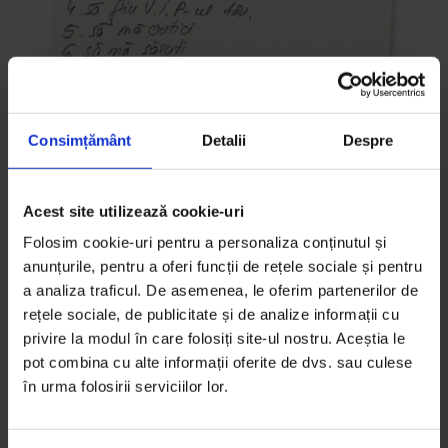
Consimțământ
Detalii
Despre
Actualizator
Editorial DoR #3: Căutări
Acest site utilizează cookie-uri
Folosim cookie-uri pentru a personaliza conținutul și
Cu toții ne recunoaştem, în oarecare măsură, în
anunțurile, pentru a oferi funcții de rețele sociale și pentru
povestea altuia, iar DoR face jurnalismul pe care-l
a analiza traficul. De asemenea, le oferim partenerilor de
face pentru a crea acest context de regăsire, de
rețele sociale, de publicitate și de analize informații cu
empatie, în speranţa că dacă înţelegem ce ne apropie
privire la modul în care folosiți site-ul nostru. Aceștia le
vom reuşi să construim împreună.
pot combina cu alte informații oferite de dvs. sau culese
în urma folosirii serviciilor lor.
De
Cristian Lupșa
Timp de citire: 3 minute