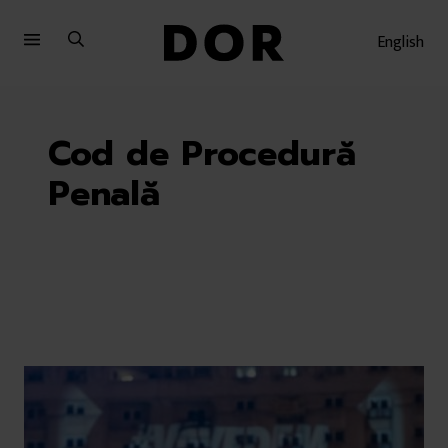
Sari
Sari
la
la
English
meniu
conținut
Cod de Procedură
Penală