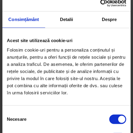
Fotografie de
Cătălin Georgescu
Timp de citire: 7 minute
4 februarie 2017
Consimțământ
Detalii
Despre
Acest site utilizează cookie-uri
Folosim cookie-uri pentru a personaliza conținutul și
anunțurile, pentru a oferi funcții de rețele sociale și pentru
a analiza traficul. De asemenea, le oferim partenerilor de
rețele sociale, de publicitate și de analize informații cu
privire la modul în care folosiți site-ul nostru. Aceștia le
pot combina cu alte informații oferite de dvs. sau culese
în urma folosirii serviciilor lor.
S
Necesare
e
l