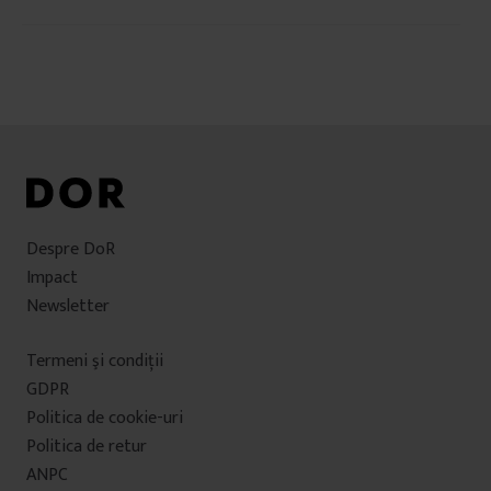
u
în
i
articole
Despre DoR
Impact
Newsletter
Termeni şi condiţii
GDPR
Politica de cookie-uri
Politica de retur
ANPC