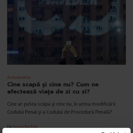
Actualizator
Cine scapă și cine nu? Cum ne
afectează viața de zi cu zi?
Cine ar putea scăpa și cine nu, în urma modificării
Codului Penal și a Codului de Procedură Penală?
De
Ioana Burtea