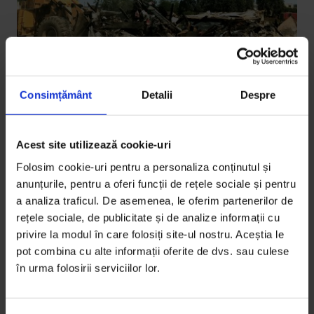
Consimțământ
Detalii
Despre
Povești
„Cine m-a pus să vin aici? Dar
Acest site utilizează cookie-uri
altundeva unde să mă duc?”
Folosim cookie-uri pentru a personaliza conținutul și
anunțurile, pentru a oferi funcții de rețele sociale și pentru
După 20 de ani de așteptare, 17 familii din Constanța
a analiza traficul. De asemenea, le oferim partenerilor de
care trăiau pe un câmp de lângă calea ferată au
rețele sociale, de publicitate și de analize informații cu
primit locuințe sociale. E suficient?
privire la modul în care folosiți site-ul nostru. Aceștia le
pot combina cu alte informații oferite de dvs. sau culese
De
Oana Sandu
în urma folosirii serviciilor lor.
Fotografii de
Oana Sandu
Timp de citire: 17 minute
28 decembrie 2019