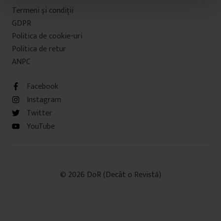
t
Termeni şi condiţii
u
GDPR
l
Politica de cookie-uri
u
Politica de retur
i
ANPC
Facebook
Instagram
Twitter
YouTube
© 2026 DoR (Decât o Revistă)