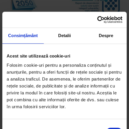
Consimțământ
Detalii
Despre
Eseuri
Acest site utilizează cookie-uri
Noi în anul 2050
Folosim cookie-uri pentru a personaliza conținutul și
Peste 40 de ani, în loc să ne ducem nepoții la
anunțurile, pentru a oferi funcții de rețele sociale și pentru
a analiza traficul. De asemenea, le oferim partenerilor de
grădiniță, vom merge la muncă pentru că Statul
rețele sociale, de publicitate și de analize informații cu
român nu va avea de unde să ne plătească pensiile.
privire la modul în care folosiți site-ul nostru. Aceștia le
pot combina cu alte informații oferite de dvs. sau culese
De
Georgiana Ilie
în urma folosirii serviciilor lor.
Ilustrație de
Mircea Drăgoi
Timp de citire: 9 minute
1 decembrie 2010
S