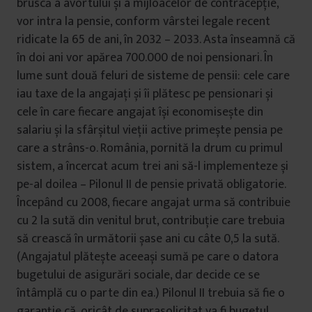
bruscă a avortului și a mijloacelor de contracepție,
vor intra la pensie, conform vârstei legale recent
ridicate la 65 de ani, în 2032 – 2033. Asta înseamnă că
în doi ani vor apărea 700.000 de noi pensionari. În
lume sunt două feluri de sisteme de pensii: cele care
iau taxe de la angajați și îi plătesc pe pensionari și
cele în care fiecare angajat își economisește din
salariu și la sfârșitul vieții active primește pensia pe
care a strâns-o. România, pornită la drum cu primul
sistem, a încercat acum trei ani să-l implementeze și
pe-al doilea – Pilonul II de pensie privată obligatorie.
Începând cu 2008, fiecare angajat urma să contribuie
cu 2 la sută din venitul brut, contribuție care trebuia
să crească în următorii șase ani cu câte 0,5 la sută.
(Angajatul plătește aceeași sumă pe care o datora
bugetului de asigurări sociale, dar decide ce se
întâmplă cu o parte din ea.) Pilonul II trebuia să fie o
garanție că, oricât de suprasolicitat va fi bugetul