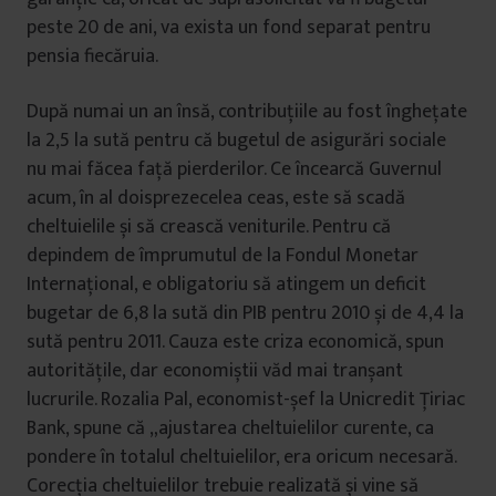
peste 20 de ani, va exista un fond separat pentru
pensia fiecăruia.
După numai un an însă, contribuțiile au fost înghețate
la 2,5 la sută pentru că bugetul de asigurări sociale
nu mai făcea față pierderilor. Ce încearcă Guvernul
acum, în al doisprezecelea ceas, este să scadă
cheltuielile și să crească veniturile. Pentru că
depindem de împrumutul de la Fondul Monetar
Internațional, e obligatoriu să atingem un deficit
bugetar de 6,8 la sută din PIB pentru 2010 și de 4,4 la
sută pentru 2011. Cauza este criza economică, spun
autoritățile, dar economiștii văd mai tranșant
lucrurile. Rozalia Pal, economist-șef la Unicredit Ţiriac
Bank, spune că „ajustarea cheltuielilor curente, ca
pondere în totalul cheltuielilor, era oricum necesară.
Corecția cheltuielilor trebuie realizată și vine să