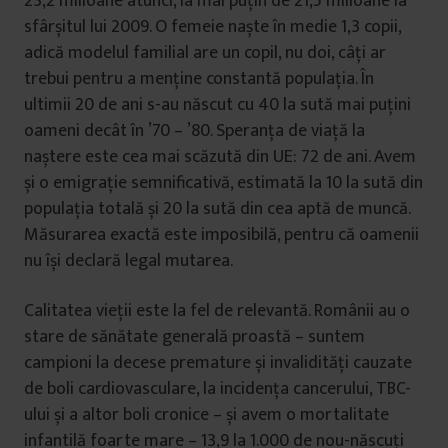
23,2 milioane atunci, la mai puțin de 21,5 milioane la
sfârșitul lui 2009. O femeie naște în medie 1,3 copii,
adică modelul familial are un copil, nu doi, câți ar
trebui pentru a menține constantă populația. În
ultimii 20 de ani s-au născut cu 40 la sută mai puțini
oameni decât în ’70 – ’80. Speranța de viață la
naștere este cea mai scăzută din UE: 72 de ani. Avem
și o emigrație semnificativă, estimată la 10 la sută din
populația totală și 20 la sută din cea aptă de muncă.
Măsurarea exactă este imposibilă, pentru că oamenii
nu își declară legal mutarea.
Calitatea vieții este la fel de relevantă. Românii au o
stare de sănătate generală proastă – suntem
campioni la decese premature și invalidități cauzate
de boli cardiovasculare, la incidența cancerului, TBC-
ului și a altor boli cronice – și avem o mortalitate
infantilă foarte mare – 13,9 la 1.000 de nou-născuți