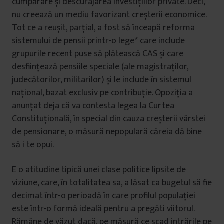
cumpărare și descurajarea investițiilor private. Deci,
nu creează un mediu favorizant creșterii economice.
Tot ce a reușit, parțial, a fost să înceapă reforma
sistemului de pensii printr-o lege* care include
grupurile recent puse să plătească CAS și care
desființează pensiile speciale (ale magistraților,
judecătorilor, militarilor) și le include în sistemul
național, bazat exclusiv pe contribuție. Opoziția a
anunțat deja că va contesta legea la Curtea
Constituțională, în special din cauza creșterii vârstei
de pensionare, o măsură nepopulară căreia dă bine
să i te opui.
E o atitudine tipică unei clase politice lipsite de
viziune, care, în totalitatea sa, a lăsat ca bugetul să fie
decimat într-o perioadă în care profilul populației
este într-o formă ideală pentru a pregăti viitorul.
Rămâne de văzut dacă, pe măsură ce scad intrările pe