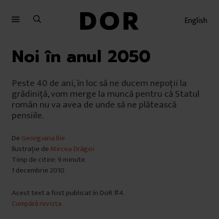
Sari
Sari
la
la
English
meniu
conținut
Noi în anul 2050
Peste 40 de ani, în loc să ne ducem nepoții la
grădiniță, vom merge la muncă pentru că Statul
român nu va avea de unde să ne plătească
pensiile.
De
Georgiana Ilie
Ilustrație de
Mircea Drăgoi
Timp de citire: 9 minute
1 decembrie 2010
Acest text a fost publicat în DoR #4.
Cumpără revista