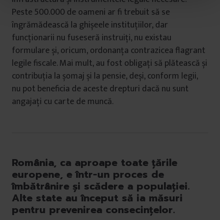
t
Peste 500.000 de oameni ar fi trebuit să se
u
îngrămădească la ghișeele instituțiilor, dar
l
funcționarii nu fuseseră instruiți, nu existau
u
formulare și, oricum, ordonanța contrazicea flagrant
i
legile fiscale. Mai mult, au fost obligați să plătească și
contribuția la șomaj și la pensie, deși, conform legii,
nu pot beneficia de aceste drepturi dacă nu sunt
angajați cu carte de muncă.
România, ca aproape toate țările
europene, e într-un proces de
îmbătrânire și scădere a populației.
Alte state au început să ia măsuri
pentru prevenirea consecințelor.