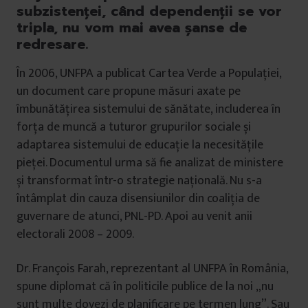
subzistenței, când dependenții se vor
tripla, nu vom mai avea șanse de
redresare.
În 2006, UNFPA a publicat Cartea Verde a Populației,
un document care propune măsuri axate pe
îmbunătățirea sistemului de sănătate, includerea în
forța de muncă a tuturor grupurilor sociale și
adaptarea sistemului de educație la necesitățile
pieței. Documentul urma să fie analizat de ministere
și transformat într-o strategie națională. Nu s-a
întâmplat din cauza disensiunilor din coaliția de
guvernare de atunci, PNL-PD. Apoi au venit anii
electorali 2008 – 2009.
Dr. François Farah, reprezentant al UNFPA în România,
spune diplomat că în politicile publice de la noi „nu
sunt multe dovezi de planificare pe termen lung”. Sau