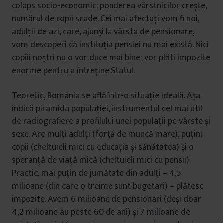
colaps socio-economic; ponderea vârstnicilor crește,
numărul de copii scade. Cei mai afectați vom fi noi,
adulții de azi, care, ajunși la vârsta de pensionare,
vom descoperi că instituția pensiei nu mai există. Nici
copiii noștri nu o vor duce mai bine: vor plăti impozite
enorme pentru a întreține Statul.
Teoretic, România se află într-o situație ideală. Așa
indică piramida populației, instrumentul cel mai util
de radiografiere a profilului unei populații pe vârste și
sexe. Are mulți adulți (forță de muncă mare), puțini
copii (cheltuieli mici cu educația și sănătatea) și o
speranță de viață mică (cheltuieli mici cu pensii).
Practic, mai puțin de jumătate din adulți – 4,5
milioane (din care o treime sunt bugetari) – plătesc
impozite. Avem 6 milioane de pensionari (deși doar
4,2 milioane au peste 60 de ani) și 7 milioane de