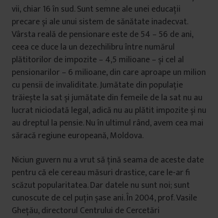
vii, chiar 16 în sud. Sunt semne ale unei educații
precare și ale unui sistem de sănătate inadecvat.
Vârsta reală de pensionare este de 54 – 56 de ani,
ceea ce duce la un dezechilibru între numărul
plătitorilor de impozite – 4,5 milioane – și cel al
pensionarilor – 6 milioane, din care aproape un milion
cu pensii de invaliditate. Jumătate din populație
trăiește la sat și jumătate din femeile de la sat nu au
lucrat niciodată legal, adică nu au plătit impozite și nu
au dreptul la pensie. Nu în ultimul rând, avem cea mai
săracă regiune europeană, Moldova.
Niciun guvern nu a vrut să țină seama de aceste date
pentru că ele cereau măsuri drastice, care le-ar fi
scăzut popularitatea. Dar datele nu sunt noi; sunt
cunoscute de cel puțin șase ani. În 2004, prof. Vasile
Ghețău, directorul Centrului de Cercetări