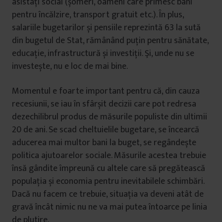
asistați social (șomeri, oameni care primesc bani
pentru încălzire, transport gratuit etc.). În plus,
salariile bugetarilor și pensiile reprezintă 63 la sută
din bugetul de Stat, rămânând puțin pentru sănătate,
educație, infrastructură și investiții. Şi, unde nu se
investește, nu e loc de mai bine.
Momentul e foarte important pentru că, din cauza
recesiunii, se iau în sfârșit decizii care pot redresa
dezechilibrul produs de măsurile populiste din ultimii
20 de ani. Se scad cheltuielile bugetare, se încearcă
aducerea mai multor bani la buget, se regândește
politica ajutoarelor sociale. Măsurile acestea trebuie
însă gândite împreună cu altele care să pregătească
populația și economia pentru inevitabilele schimbări.
Dacă nu facem ce trebuie, situația va deveni atât de
gravă încât nimic nu ne va mai putea întoarce pe linia
de plutire.