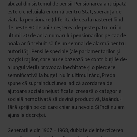
abuzul din sistemul de pensii. Pensionarea anticipată
este o cheltuială enormă pentru Stat, speranța de
viață la pensionare (diferită de cea la naștere) fiind
de peste 80 de ani. Creșterea de peste patru ori în
ultimii 20 de ani a numărului pensionarilor pe caz de
boală ar fi trebuit să fie un semnal de alarmă pentru
autorități. Pensiile speciale (ale parlamentarilor și
magistraților, care nu se bazează pe contribuțiile de-
a lungul vieții) provoacă inechitate și o pierdere
semnificativă la buget. Nu în ultimul rând, Preda
spune că supraincluziunea, adică acordarea de
ajutoare sociale nejustificate, creează o categorie
socială nemotivată să devină productivă, lăsându-i
fără sprijin pe cei care chiar au nevoie. Şi încă nu am
ajuns la decreței.
Generațiile din 1967 – 1968, dublate de interzicerea