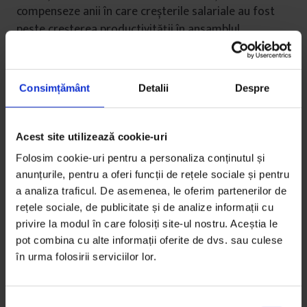
compenseze anii în care creșterile salariale au fost
peste creșterea productivității în ansamblul
economiei”.
Gabriel Biriș, partener la firma de avocatură Biriș-
Consimțământ
Detalii
Despre
Goran, crede și el că am fi ajuns oricum la măsuri de
reglare. Problemele bugetare puteau fi însă prevenite
printr-o fiscalitate adaptată nevoilor pieței, iar
Acest site utilizează cookie-uri
reducerea salariilor de acum e doar cârpeală.
Folosim cookie-uri pentru a personaliza conținutul și
Problema, continuă el, este că nu toți au aceleași
anunțurile, pentru a oferi funcții de rețele sociale și pentru
obligații fiscale. Legea permite prea multe excepții
a analiza traficul. De asemenea, le oferim partenerilor de
care sărăcesc bugetul. Contribuția la asigurările
rețele sociale, de publicitate și de analize informații cu
sociale (CAS) este obligatorie, dar nu pentru toate
privire la modul în care folosiți site-ul nostru. Aceștia le
tipurile de venit. Poți să iei pe cartea de muncă
pot combina cu alte informații oferite de dvs. sau culese
salariul minim pe economie și restul să fie din
în urma folosirii serviciilor lor.
drepturi de autor, convenție civilă sau onorariu de
administrator de firmă. Așa plătești CAS numai pe
S