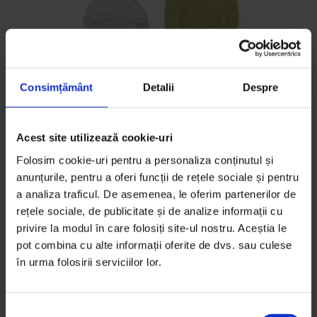
Consimțământ
Detalii
Despre
Educație
,
Reportaje
Acest site utilizează cookie-uri
Cu insulina în ghiozdan
Folosim cookie-uri pentru a personaliza conținutul și
Cei mai mulți părinți aleg școala pentru învățătoare și
anunțurile, pentru a oferi funcții de rețele sociale și pentru
a analiza traficul. De asemenea, le oferim partenerilor de
performanță școlară. Părintele unui copil cu diabet
rețele sociale, de publicitate și de analize informații cu
are alte alegeri de făcut.
privire la modul în care folosiți site-ul nostru. Aceștia le
pot combina cu alte informații oferite de dvs. sau culese
De
Nicoleta Rădăcină
în urma folosirii serviciilor lor.
Ilustrații de
Cristina Barsony
Timp de citire: 11 minute
28 februarie 2019
S